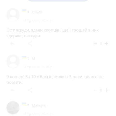
Ольга
14 травня 2026 р.
От паскуди, здали хлопців і ще і грошей з них
здерли , паскуди
reply
share
remove
add
0
М
14 травня 2026 р.
9 лошар! За 10 к баксів, можна 3 роки, нічого не
робити!
reply
share
remove
add
0
Maksym
14 травня 2026 р.