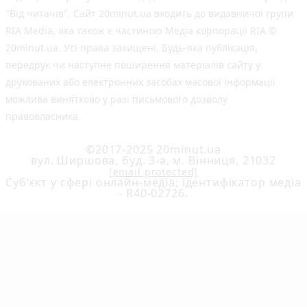
"Від читачів". Сайт 20minut.ua входить до видавничої групи
RIA Media, яка також є частиною Медіа корпорації RIA ©
20minut.ua. Усі права захищені. Будь-яка публiкацiя,
передрук чи наступне поширення матеріалів сайту у
друкованих або електронних засобах масової інформації
можлива винятково у разі письмового дозволу
правовласника.
©2017-2025 20minut.ua
вул. Ширшова, буд. 3-а, м. Вінниця, 21032
[email protected]
Cуб'єкт у сфері онлайн-медіа; ідентифікатор медіа
- R40-02726.