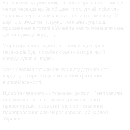
За словами затриманих, організатора вони знайшли
через месенджер. За обіцяну «послугу all inclusive»
чоловіки переказали кошти на криптогаманець. У
вартість входили інструкції, онлайн-супровід,
проживання в готелі в Умані та навіть позашляховик
для поїздки до кордону.
У прикордонній службі зазначили, що серед
пасажирів був і пособник організатора, який
координував дії водія.
Усіх чоловіків затримали поблизу державного
кордону та притягнули до адміністративної
відповідальності.
Щодо так званого «штурмана» до поліції направили
повідомлення за ознаками кримінального
правопорушення за статтею про незаконне
переправлення осіб через державний кордон
України.