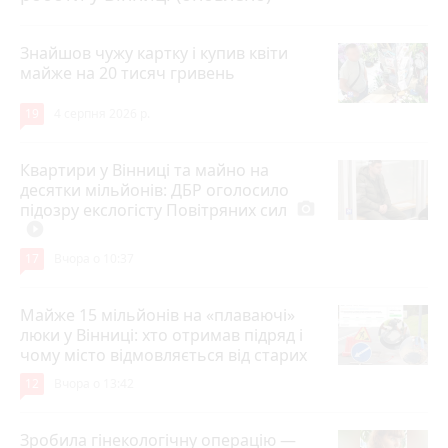
Знайшов чужу картку і купив квіти
майже на 20 тисяч гривень
19
4 серпня 2026 р.
Квартири у Вінниці та майно на
десятки мільйонів: ДБР оголосило
підозру екслогісту Повітряних сил
photo_camera
play_circle_filled
17
Вчора о 10:37
Майже 15 мільйонів на «плаваючі»
люки у Вінниці: хто отримав підряд і
чому місто відмовляється від старих
12
Вчора о 13:42
Зробила гінекологічну операцію —