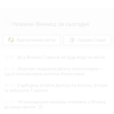
Новини Вінниці за сьогодні
Відключення світла
Героям Слава!
10:08
Де у Вінниці 7 серпня не буде води та світла
09:10
Зберігав і надсилав дитячу порнографію —
суд оголосив вирок жителю Вінниччини
08:38
У цей день вітайте Дмитра та Антона. Історія
та заборони 7 серпня
21:01
18 громадських криниць оновлять у Вінниці
до кінця серпня
photo_camera