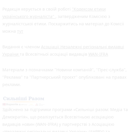
Редакція керується в своїй роботі
"Кодексом етики
українського журналіста"
, затвердженим Комісією з
журналістської етики. Поскаржитись на матеріал до Комісії
можна
тут
Видання є членом
Асоціації Незалежні регіональні видавці
України
та Всесвітньої асоціації видавців
WAN-IFRA
Матеріали з позначками "Новини компаній", "Прес-служба",
"Реклама" та "Партнерський проєкт" опубліковані на правах
реклами.
Здійснено за підтримки програми «Сильніші разом: Медіа та
Демократія», що реалізується Всесвітньою асоціацією
видавців новин (WAN-IFRA) у партнерстві з Асоціацією
«Незалежні регіональні видавці України» (АНРВУ) та