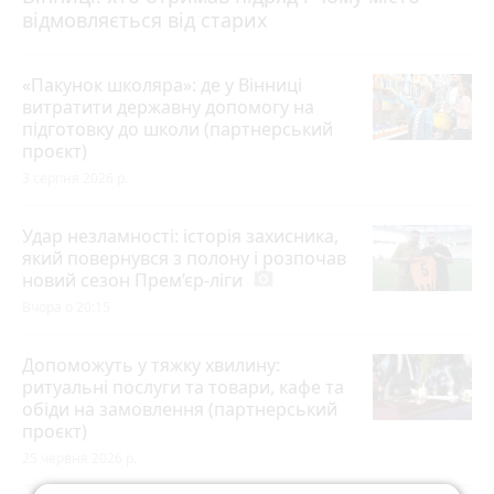
відмовляється від старих
«Пакунок школяра»: де у Вінниці
витратити державну допомогу на
підготовку до школи (партнерський
проєкт)
3 серпня 2026 р.
Удар незламності: історія захисника,
який повернувся з полону і розпочав
новий сезон Прем’єр-ліги
photo_camera
Вчора о 20:15
Допоможуть у тяжку хвилину:
ритуальні послуги та товари, кафе та
обіди на замовлення (партнерський
проєкт)
25 червня 2026 р.