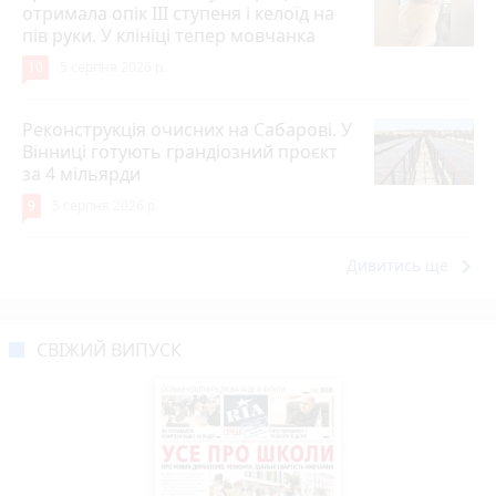
отримала опік ІІІ ступеня і келоїд на
пів руки. У клініці тепер мовчанка
10
5 серпня 2026 р.
Реконструкція очисних на Сабарові. У
Вінниці готують грандіозний проєкт
за 4 мільярди
9
5 серпня 2026 р.
keyboard_arrow_right
Дивитись ще
СВІЖИЙ ВИПУСК