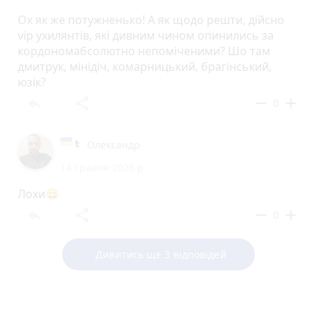
Ох як же потужненько! А як щодо решти, дійсно
vip ухилянтів, які дивним чином опинились за
кордономабсолютно непоміченими? Шо там
дмитрук, мінідіч, комарницький, брагінський,
юзік?
reply
share
remove
add
0
Олександр
14 травня 2026 р.
Лохи😄
reply
share
remove
add
0
Дивитись ще 3 відповідей