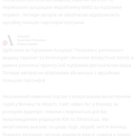
Норвезькою асоціацією медіабізнесу (MBL) за підтримки
Норвегії. Погляди авторів не обов’язково відображають
офіційну позицію партнерів програми.
Здійснено за підтримки Асоціації “Незалежні регіональні
видавці України” та Foreningen Ukrainian Media Fund Nordic в
рамках реалізації проєкту Хаб підтримки регіональних медіа.
Погляди авторів не обов'язково збігаються з офіційною
позицією партнерів
Незалежний новинний портал з оперативним висвітленням
подій у Вінниці та області. Сайт новин №1 у Вінниці за
розміром аудиторії. Новини створюються для Вас
мультимедійною редакцією RIA та 20minut.ua. Ми
висвітлюємо важливі та цікаві події, людей, життя Вінниці.
Редакція запрошує читачів додавати власні новини в розділ