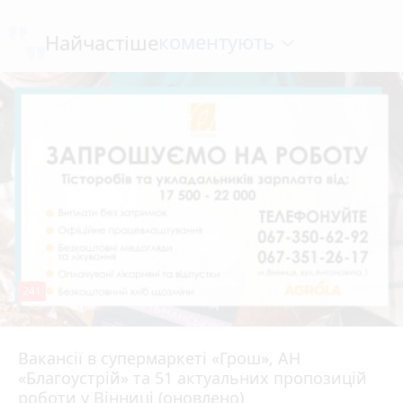
коментують
Найчастіше
241
Вакансії в супермаркеті «Грош», АН
4 серпня 2026 р.
«Благоустрій» та 51 актуальних пропозицій
роботи у Вінниці (оновлено)