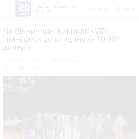
Пишеш ти! Коментує
Всі новини
Обговорен
Вінниця
На Вінниччині викрили «VIP-
трансфер» до кордону за 10 000
доларів
14 травня 2026 р.
Марія ЛЄХОВА
chat_bubble
share
visibility
0
7
272