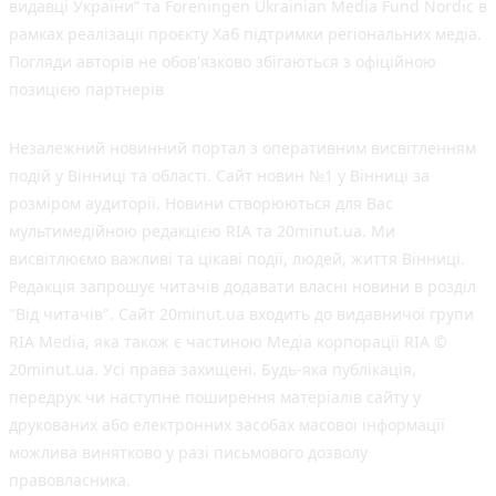
видавці України” та Foreningen Ukrainian Media Fund Nordic в
рамках реалізації проєкту Хаб підтримки регіональних медіа.
Погляди авторів не обов'язково збігаються з офіційною
позицією партнерів
Незалежний новинний портал з оперативним висвітленням
подій у Вінниці та області. Сайт новин №1 у Вінниці за
розміром аудиторії. Новини створюються для Вас
мультимедійною редакцією RIA та 20minut.ua. Ми
висвітлюємо важливі та цікаві події, людей, життя Вінниці.
Редакція запрошує читачів додавати власні новини в розділ
"Від читачів". Сайт 20minut.ua входить до видавничої групи
RIA Media, яка також є частиною Медіа корпорації RIA ©
20minut.ua. Усі права захищені. Будь-яка публiкацiя,
передрук чи наступне поширення матеріалів сайту у
друкованих або електронних засобах масової інформації
можлива винятково у разі письмового дозволу
правовласника.