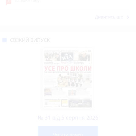
9
10 годин тому
keyboard_arrow_right
Дивитись ще
СВІЖИЙ ВИПУСК
№ 31 від 5 серпня 2026
Читати номер