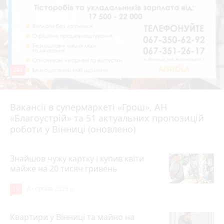
241
Вакансії в супермаркеті «Грош», АН
4 серпня 2026 р.
«Благоустрій» та 51 актуальних пропозицій
роботи у Вінниці (оновлено)
Знайшов чужу картку і купив квіти
майже на 20 тисяч гривень
19
4 серпня 2026 р.
Квартири у Вінниці та майно на