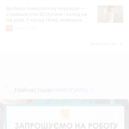
Зробила гінекологічну операцію —
отримала опік ІІІ ступеня і келоїд на
пів руки. У клініці тепер мовчанка
10
Вчора о 18:55
keyboard_arrow_right
Дивитись ще
коментують
Найчастіше