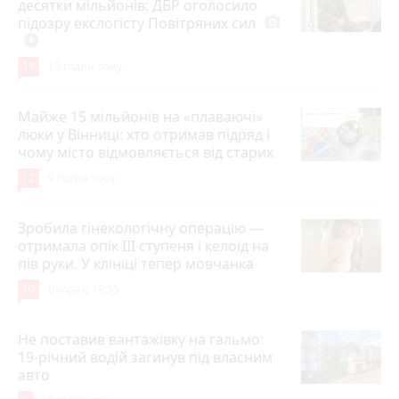
десятки мільйонів: ДБР оголосило
підозру екслогісту Повітряних сил
photo_camera
play_circle_filled
19
13 годин тому
Майже 15 мільйонів на «плаваючі»
люки у Вінниці: хто отримав підряд і
чому місто відмовляється від старих
12
9 годин тому
Зробила гінекологічну операцію —
отримала опік ІІІ ступеня і келоїд на
пів руки. У клініці тепер мовчанка
10
Вчора о 18:55
Не поставив вантажівку на гальмо:
19-річний водій загинув під власним
авто