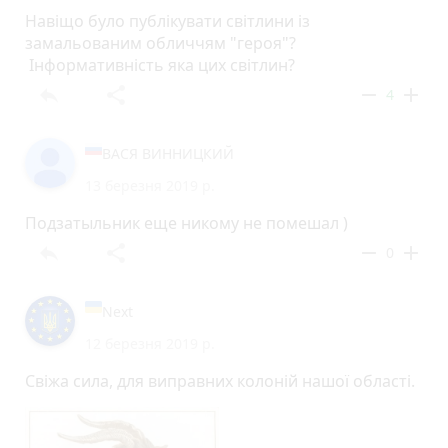
Навіщо було публікувати світлини із
замальованим обличчям "героя"?
Інформативність яка цих світлин?
reply
share
remove
add
4
ВАСЯ ВИННИЦКИЙ
13 березня 2019 р.
Подзатыльник еще никому не помешал )
reply
share
remove
add
0
Next
12 березня 2019 р.
Свіжа сила, для виправних колоній нашої області.