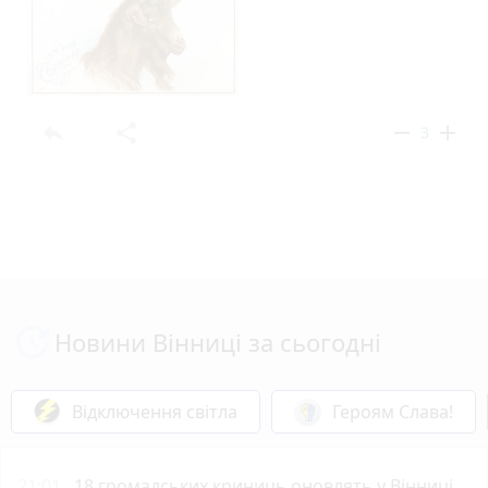
reply
share
remove
add
3
Новини Вінниці за сьогодні
Відключення світла
Героям Слава!
21:01
18 громадських криниць оновлять у Вінниці