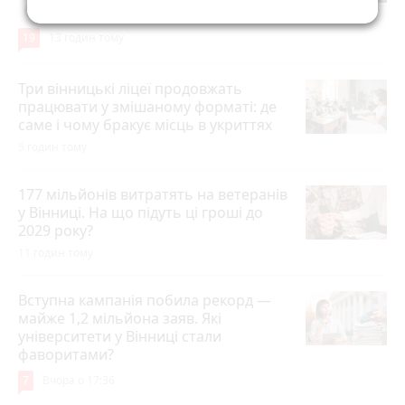
play_circle_filled
19
13 годин тому
Три вінницькі ліцеї продовжать
працювати у змішаному форматі: де
саме і чому бракує місць в укриттях
5 годин тому
177 мільйонів витратять на ветеранів
у Вінниці. На що підуть ці гроші до
2029 року?
11 годин тому
Вступна кампанія побила рекорд —
майже 1,2 мільйона заяв. Які
університети у Вінниці стали
фаворитами?
7
Вчора о 17:36