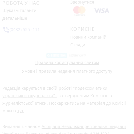
Звернутися
РОБОТА У НАС
Шукаєм таланти
Детальніше
КОРИСНЕ
phone_in_talk
(0432) 555 -111
Новини компаній
Огляди
Правила користування сайтом
Умови і правила надання платного доступу
Редакція керується в своїй роботі
"Кодексом етики
українського журналіста"
, затвердженим Комісією з
журналістської етики. Поскаржитись на матеріал до Комісії
можна
тут
Видання є членом
Асоціації Незалежні регіональні видавці
України
та Всесвітньої асоціації видавців
WAN-IFRA