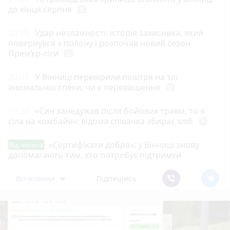
до кінця серпня
photo_camera
20:15
Удар незламності: історія захисника, який
повернувся з полону і розпочав новий сезон
Прем’єр-ліги
photo_camera
20:01
У Вінниці перевірили повітря на тлі
аномальної спеки: чи є перевищення
photo_camera
19:30
«Син занедужав після бойових травм, то я
сіла на комбайн»: відома співачка збирає хліб
play_circle_filled
«Сертифікати добра»: у Вінниці знову
Від читача
допомагають тим, хто потребує підтримки
Всі новини
Підпишись