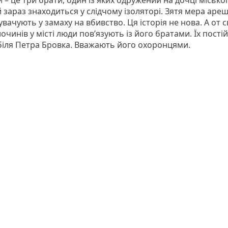
– це три брати, один із яких одружений на дочці місько
 зараз знаходиться у слідчому ізоляторі. Зятя мера аре
вачують у замаху на вбивство. Ця історія не нова. А от с
очинів у місті люди пов’язують із його братами. Їх пості
біля Петра Бровка. Вважають його охоронцями.