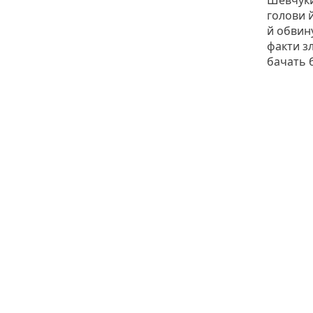
Шевчуки 
голови й
й обвину
факти зл
бачать 