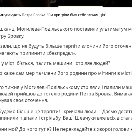
нувачують Петра Бровка: “Ви пригріли біля себе злочинців”
шканці Могилева-Подільського поставили ультиматум м
ру Бровку.
зали, що не будуть більше терпіти злочини його оточен
магають припинити «безпрєдєл».
 у місті б’ється, палить машини і стріляє людей?
о каже сам мер та члени його родини про мітинги в місті
о тижня у Могилеві-Подільському стріляли і палили маш
людей прийшов до готелю родини Петра Бровка. Вимага
мував своє оточення.
будемо більше це терпіти! - кричали люди. – Даємо десять
пинили підпали і стрільбу. Ваші Шевчуки вже всіх діста
они мої? До чого тут я? Не перекладайте з хворої голови 