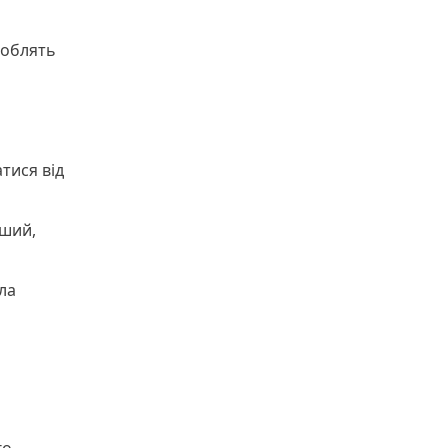
роблять
атися від
оший,
ла