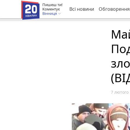
Пишеш ти!
Всі новини
Обговорення
Коментує
Вінниця
Май
Под
зл
(ВІ
7 лютого 