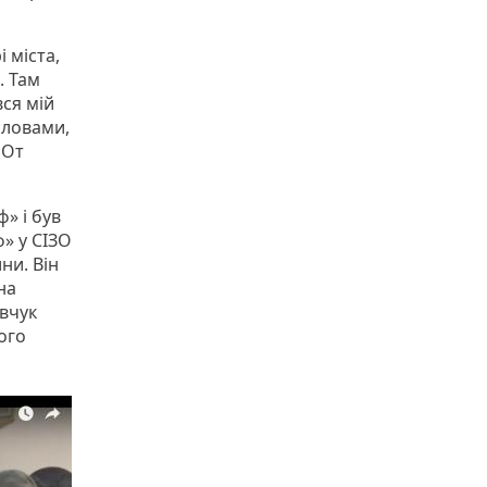
і міста,
. Там
вся мій
словами,
 От
» і був
» у СІЗО
ни. Він
на
евчук
ого