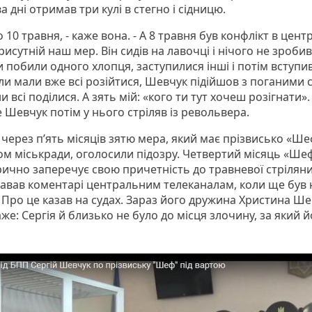
а дні отримав три кулі в стегно і сідницю.
о 10 травня, - каже вона. - А 8 травня був конфлікт в центр
рисутній наш мер. Він сидів на лавочці і нічого не зробив
 побили одного хлопця, заступилися інші і потім вступи
оли мали вже всі розійтися, Шевчук підійшов з поганими 
 всі поділися. А зять мій: «кого ти тут хочеш розігнати».
 Шевчук потім у нього стріляв із револьвера.
через п’ять місяців зятю мера, який має прізвисько «Шеф
ом міськради, оголосили підозру. Четвертий місяць «Шеф
рично заперечує свою причетність до травневої стріляни
давав коментарі центральним телеканалам, коли ще був 
. Про це казав на судах. Зараз його дружина Христина Ш
же: Сергія й близько не було до місця злочину, за який й