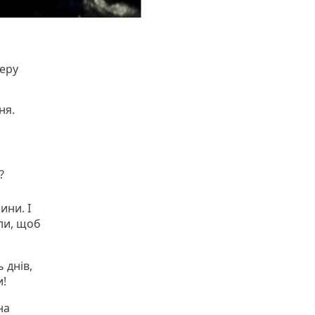
еру
ня.
?
ини. І
ли, щоб
 днів,
ли!
на