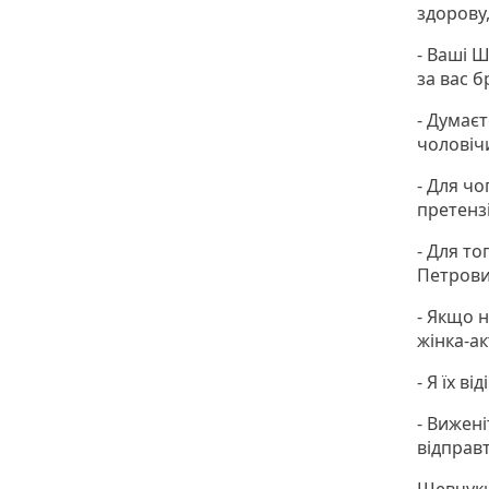
здорову,
- Ваші Ш
за вас б
- Думаєт
чоловіч
- Для чо
претенз
- Для то
Петрович
- Якщо 
жінка-ак
- Я їх в
- Вижені
відправт