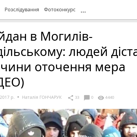
...
Розслідування
Фотоконкурс
дан в Могилів-
ільському: людей діст
очини оточення мера
ДЕО)
2017 р.
Наталія ГОНЧАРУК
chat_bubble
share
visibility
33
0
4440