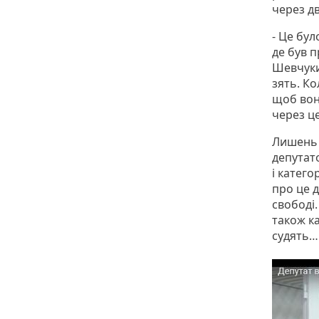
через дв
- Це бул
де був п
Шевчуки
зять. К
щоб вони
через це
Лишень 
депутат
і катего
про це 
свободі
також ка
судять…