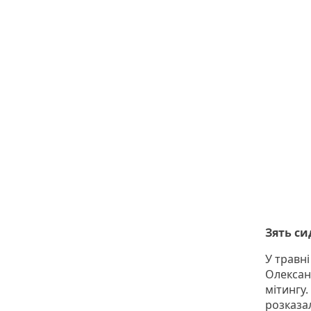
Зять с
У травн
Олександ
мітингу.
розказал