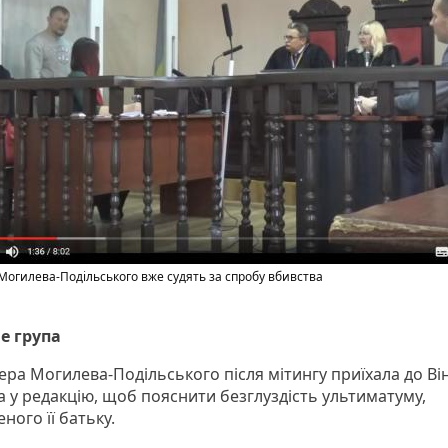
Могилева-Подільського вже судять за спробу вбивства
не група
ра Могилева-Подільського після мітингу приїхала до Він
 у редакцію, щоб пояснити безглуздість ультиматуму,
ного її батьку.