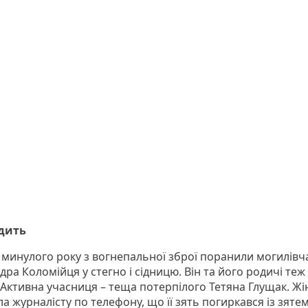
идить
і минулого року з вогнепальної зброї поранили могилів
ра Коломійця у стегно і сідницю. Він та його родичі теж
 Активна учасниця – теща потерпілого Тетяна Глущак. Жі
а журналісту по телефону, що її зять погиркався із зятем