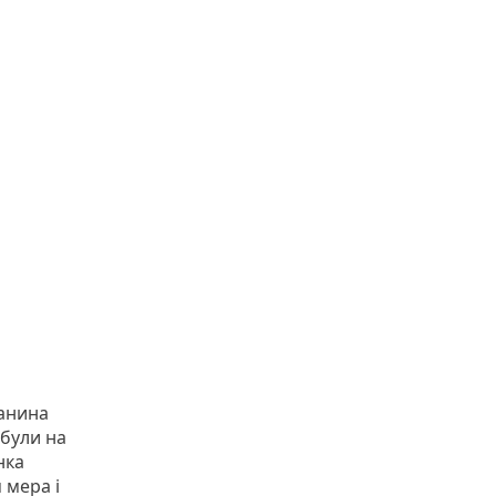
чанина
 були на
нка
 мера і