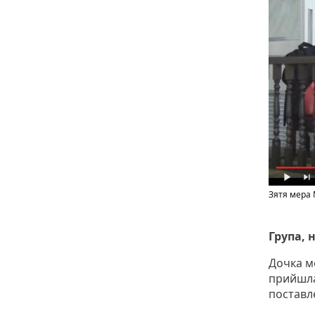
Зятя мера 
Група, 
Дочка ме
прийшла
поставле