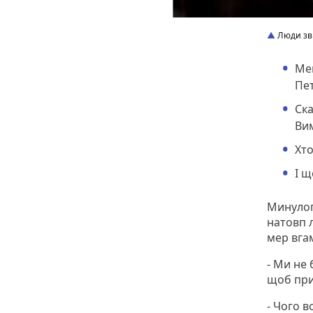
Люди зви
Ме
Пет
Ска
Ви
Хто
І щ
Минулог
натовп 
мер вга
- Ми не 
щоб при
- Чого в