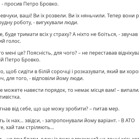
 - просив Петро Бровко.
евчуки, ваші! Ви їх розвели. Ви їх няньчили. Тепер вони 
рудну роботу, - вигукували люди.
е, буде тримати всіх у страху? А ніхто не боїться, - звучав
ий голос.
го мені це? Поясність, для чого? – не переставав віднікув
ій Петро Бровко.
го, щоб сидіти в білій сорочці і розказувати, який ви хор
, для того, - відповіли йому люди.
не можете навести порядок, то немає місця вам! – випали
тивістка.
ідігнав від себе, що ще можу зробити? – питав мер.
ть їх нах… звідси, - запропонували йому варіант. - В АТО
е, хай там стріляють...