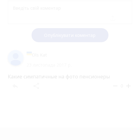
Опублікувати коментар
Ols Kat
23 листопада 2017 р.
Какие симпатичные на фото пенсионеры
reply
share
remove
add
0