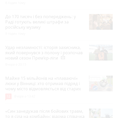
8 годин тому
До 170 тисяч і без попереджень: у
Раді готують великі штрафи за
російську музику
9 годин тому
Удар незламності: історія захисника,
який повернувся з полону і розпочав
новий сезон Прем’єр-ліги
photo_camera
Вчора о 20:15
Майже 15 мільйонів на «плаваючі»
люки у Вінниці: хто отримав підряд і
чому місто відмовляється від старих
12
Вчора о 13:42
«Син занедужав після бойових травм,
то я сіла на комбайн»: відома співачка