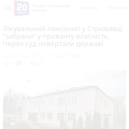
Пишеш ти! Коментує
Всі новини
Обговорен
Вінниця
Лікувальний пансіонат у Стрижавці
“забрали” у приванту власність.
Через суд повертали державі
23 листопада 2017 р.
Марія ЛЄХОВА
chat_bubble
share
visibility
5
1
256