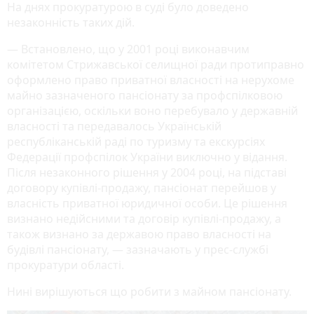
На днях прокуратурою в суді було доведено
незаконність таких дій.
— Встановлено, що у 2001 році виконавчим
комітетом Стрижавської селищної ради протиправно
оформлено право приватної власності на нерухоме
майно зазначеного пансіонату за профспілковою
організацією, оскільки воно перебувало у державній
власності та передавалось Українській
республіканській раді по туризму та екскурсіях
Федерації профспілок України виключно у відання.
Після незаконного рішення у 2004 році, на підставі
договору купівлі-продажу, пансіонат перейшов у
власність приватної юридичної особи. Це рішення
визнано недійсними та договір купівлі-продажу, а
також визнано за державою право власності на
будівлі пансіонату, — зазначають у прес-службі
прокуратури області.
Нині вирішуються що робити з майном пансіонату.