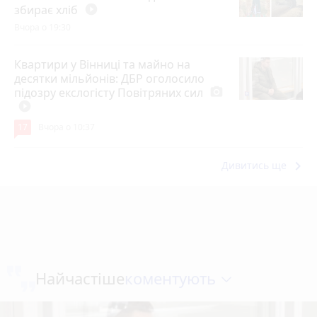
збирає хліб
play_circle_filled
Вчора о 19:30
Квартири у Вінниці та майно на
десятки мільйонів: ДБР оголосило
підозру екслогісту Повітряних сил
photo_camera
play_circle_filled
17
Вчора о 10:37
keyboard_arrow_right
Дивитись ще
коментують
Найчастіше