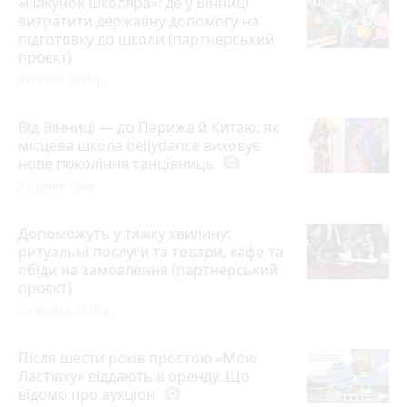
«Пакунок школяра»: де у Вінниці
витратити державну допомогу на
підготовку до школи (партнерський
проєкт)
3 серпня 2026 р.
Від Вінниці — до Парижа й Китаю: як
місцева школа bellydance виховує
нове покоління танцівниць
photo_camera
3 години тому
Допоможуть у тяжку хвилину:
ритуальні послуги та товари, кафе та
обіди на замовлення (партнерський
проєкт)
25 червня 2026 р.
Після шести років простою «Мою
Ластівку» віддають в оренду. Що
відомо про аукціон
photo_camera