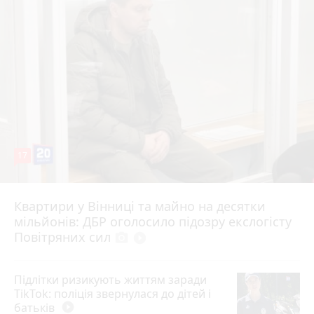
17
Квартири у Вінниці та майно на десятки
Вчора о 10:37
мільйонів: ДБР оголосило підозру екслогісту
Повітряних сил
photo_camera
play_circle_filled
Підлітки ризикують життям заради
TikTok: поліція звернулася до дітей і
батьків
play_circle_filled