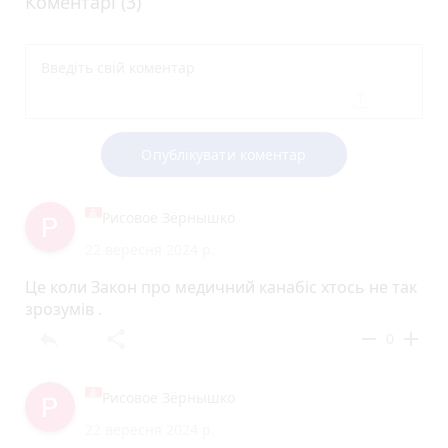
Коментарі (3)
Опублікувати коментар
Рисовое Зёрнышко
22 вересня 2024 р.
Це коли Закон про медичний канабіс хтось не так
зрозумів .
reply
share
remove
add
0
Рисовое Зёрнышко
22 вересня 2024 р.