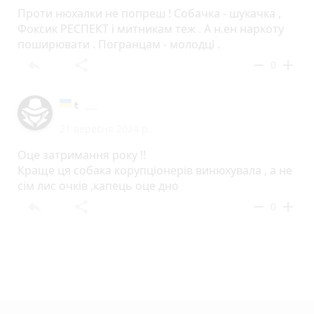
Проти нюхалки не попреш ! Собачка - шукачка ,
Фоксик РЕСПЕКТ і митникам теж . А н.ен наркоту
поширювати . Погранцам - молодці .
reply
share
remove
add
0
....
21 вересня 2024 р.
Оце затримання року !!
Краще ця собака корупціонерів винюхувала , а не
сім лис очків ,капець оце дно
reply
share
remove
add
0