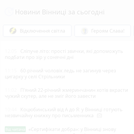
Новини Вінниці за сьогодні
Відключення світла
Героям Слава!
12:05
Сліпуче літо: прості звички, які допоможуть
подбати про зір у сонячні дні
11:15
60-річний чоловік ледь не загинув через
цигарку у селі Стрільники
11:02
П’яний 22-річний жмеринчанин хотів вкрасти
чужий скутер, але не зміг його завести
10:44
Коцюбинський від А до Я: у Вінниці готують
незвичайну книжку про письменника
photo_camera
«Сертифікати добра»: у Вінниці знову
Від читача