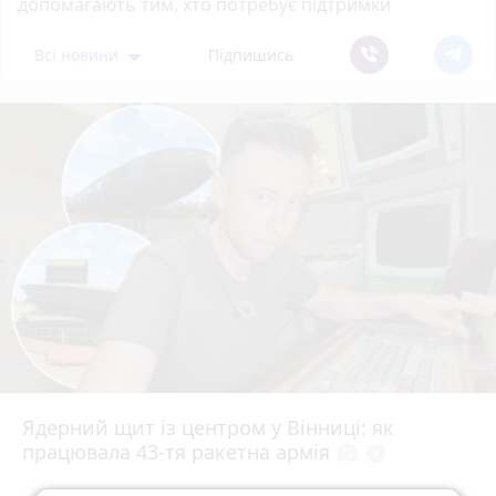
допомагають тим, хто потребує підтримки
Всі новини
Підпишись
Ядерний щит із центром у Вінниці: як
працювала 43-тя ракетна армія
photo_camera
play_circle_filled