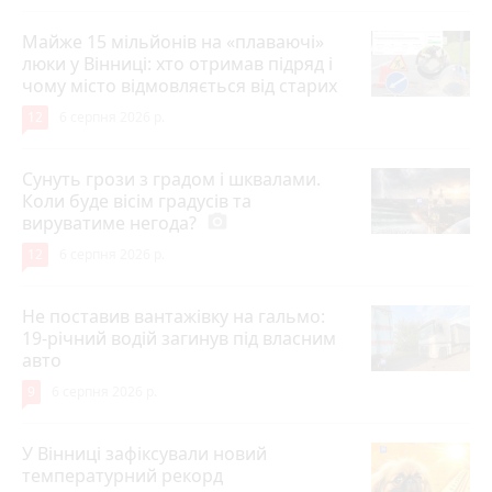
Майже 15 мільйонів на «плаваючі»
люки у Вінниці: хто отримав підряд і
чому місто відмовляється від старих
12
6 серпня 2026 р.
Сунуть грози з градом і шквалами.
Коли буде вісім градусів та
вируватиме негода?
photo_camera
12
6 серпня 2026 р.
Не поставив вантажівку на гальмо:
19-річний водій загинув під власним
авто
9
6 серпня 2026 р.
У Вінниці зафіксували новий
температурний рекорд