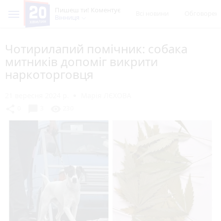
Пишеш ти! Коментує
Всі новини
Обговорен
Вінниця
Чотирилапий помічник: собака
митників допоміг викрити
наркоторговця
21 вересня 2024 р.
Марія ЛЄХОВА
chat_bubble
share
visibility
0
3
230