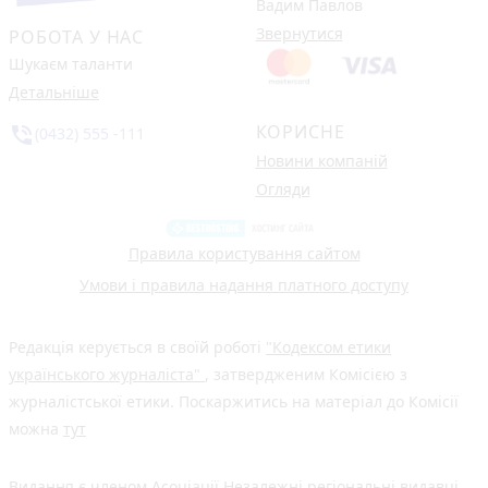
Вадим Павлов
Звернутися
РОБОТА У НАС
Шукаєм таланти
Детальніше
КОРИСНЕ
phone_in_talk
(0432) 555 -111
Новини компаній
Огляди
Правила користування сайтом
Умови і правила надання платного доступу
Редакція керується в своїй роботі
"Кодексом етики
українського журналіста"
, затвердженим Комісією з
журналістської етики. Поскаржитись на матеріал до Комісії
можна
тут
Видання є членом
Асоціації Незалежні регіональні видавці