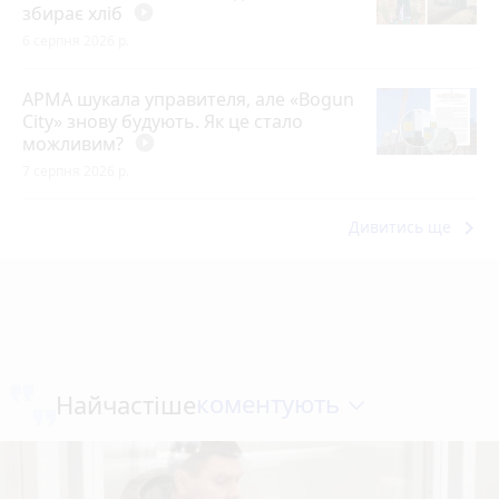
збирає хліб
play_circle_filled
6 серпня 2026 р.
АРМА шукала управителя, але «Bogun
City» знову будують. Як це стало
можливим?
play_circle_filled
7 серпня 2026 р.
keyboard_arrow_right
Дивитись ще
коментують
Найчастіше