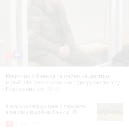
17
Квартири у Вінниці та майно на десятки
6 серпня 2026 р.
мільйонів: ДБР оголосило підозру екслогісту
Повітряних сил
photo_camera
play_circle_filled
Фекальне забруднення й паразити
виявили у водоймах Вінниці
photo_camera
15
7 серпня 2026 р.