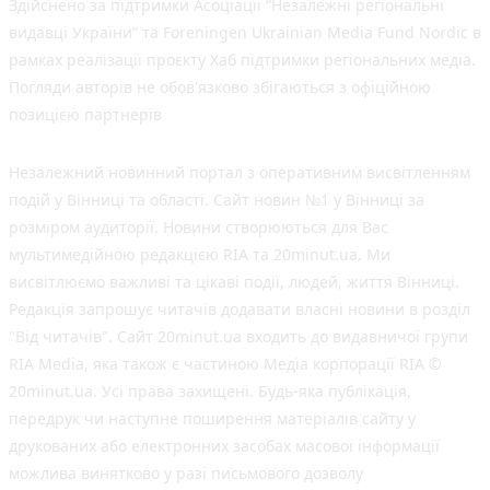
Здійснено за підтримки Асоціації “Незалежні регіональні
видавці України” та Foreningen Ukrainian Media Fund Nordic в
рамках реалізації проєкту Хаб підтримки регіональних медіа.
Погляди авторів не обов'язково збігаються з офіційною
позицією партнерів
Незалежний новинний портал з оперативним висвітленням
подій у Вінниці та області. Сайт новин №1 у Вінниці за
розміром аудиторії. Новини створюються для Вас
мультимедійною редакцією RIA та 20minut.ua. Ми
висвітлюємо важливі та цікаві події, людей, життя Вінниці.
Редакція запрошує читачів додавати власні новини в розділ
"Від читачів". Сайт 20minut.ua входить до видавничої групи
RIA Media, яка також є частиною Медіа корпорації RIA ©
20minut.ua. Усі права захищені. Будь-яка публiкацiя,
передрук чи наступне поширення матеріалів сайту у
друкованих або електронних засобах масової інформації
можлива винятково у разі письмового дозволу