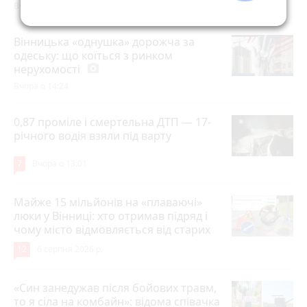
Вчора о 21:58
Вінницька «однушка» дорожча за
одеську: що коїться з ринком
нерухомості
photo_camera
Вчора о 14:24
0,87 проміле і смертельна ДТП — 17-
річного водія взяли під варту
7
Вчора о 13:01
Майже 15 мільйонів на «плаваючі»
люки у Вінниці: хто отримав підряд і
чому місто відмовляється від старих
12
6 серпня 2026 р.
«Син занедужав після бойових травм,
то я сіла на комбайн»: відома співачка