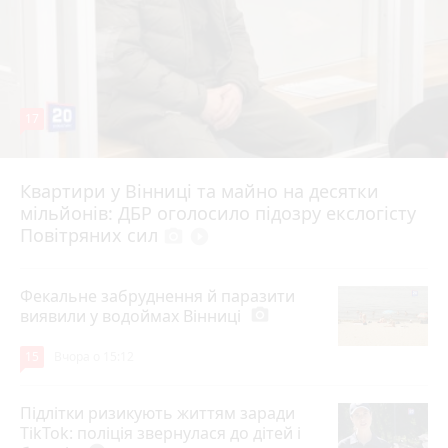
17
Квартири у Вінниці та майно на десятки
6 серпня 2026 р.
мільйонів: ДБР оголосило підозру екслогісту
Повітряних сил
photo_camera
play_circle_filled
Фекальне забруднення й паразити
виявили у водоймах Вінниці
photo_camera
15
Вчора о 15:12
Підлітки ризикують життям заради
TikTok: поліція звернулася до дітей і