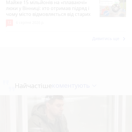
Майже 15 мільйонів на «плаваючі»
люки у Вінниці: хто отримав підряд і
чому місто відмовляється від старих
12
6 серпня 2026 р.
keyboard_arrow_right
Дивитись ще
коментують
Найчастіше