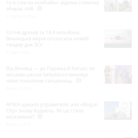
то я сіла на комбайн»: відома співачка
збирає хліб
play_circle_filled
6 серпня 2026 р.
Сотня дронів за 18,4 мільйона.
Вінницька мерія оголосила новий
тендер для ЗСУ
6 годин тому
Від Вінниці — до Парижа й Китаю: як
місцева школа bellydance виховує
нове покоління танцівниць
photo_camera
Вчора о 18:40
АРМА шукала управителя, але «Bogun
City» знову будують. Як це стало
можливим?
play_circle_filled
Вчора о 19:15