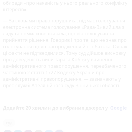
облради «про наявність у нього реального конфлікту
інтересів».
— За словами правопорушника, під час голосування
електронна система голосування «Рада-В» вийшла з
ладу та помилково вказала, що він голосував за
прийняття рішення. Говорив і про те, що не знав про
голосування щодо нагородження його батька. Однак
ці факти не підтвердилися. Тому суд дійшов висновку
про доведеність вини Тараса Кобця у вчиненні
адміністративного правопорушення, передбаченого
частиною 2 статті 1727 Кодексу України про
адміністративні правопорушення, — зазначають у
прес-службі Апеляційного суду Вінницької області.
Додайте 20 хвилин до вибраних джерел у
Google
суд