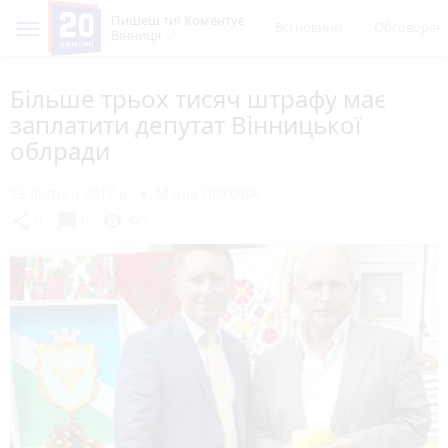
Пишеш ти! Коментує
Всі новини
Обговорен
Вінниця
Більше трьох тисяч штрафу має
заплатити депутат Вінницької
облради
13 лютого 2017 р.
Марія ЛЄХОВА
chat_bubble
share
visibility
0
0
421