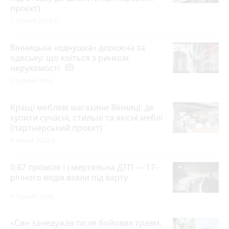
проєкт)
3 серпня 2026 р.
Вінницька «однушка» дорожча за
одеську: що коїться з ринком
нерухомості
photo_camera
3 години тому
Кращі меблеві магазини Вінниці: де
купити сучасні, стильні та якісні меблі
(партнерський проєкт)
8 липня 2026 р.
0,87 проміле і смертельна ДТП — 17-
річного водія взяли під варту
4 години тому
«Син занедужав після бойових травм,