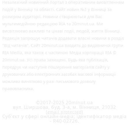
Незалежний новинний портал з оперативним висвітленням
подій у Вінниці та області. Сайт новин №1 у Вінниці за
розміром аудиторії. Новини створюються для Вас
мультимедійною редакцією RIA та 20minut.ua. Ми
висвітлюємо важливі та цікаві події, людей, життя Вінниці.
Редакція запрошує читачів додавати власні новини в розділ
"Від читачів". Сайт 20minut.ua входить до видавничої групи
RIA Media, яка також є частиною Медіа корпорації RIA ©
20minut.ua. Усі права захищені. Будь-яка публiкацiя,
передрук чи наступне поширення матеріалів сайту у
друкованих або електронних засобах масової інформації
можлива винятково у разі письмового дозволу
правовласника.
©2017-2025 20minut.ua
вул. Ширшова, буд. 3-а, м. Вінниця, 21032
[email protected]
Cуб'єкт у сфері онлайн-медіа; ідентифікатор медіа
- R40-02726.