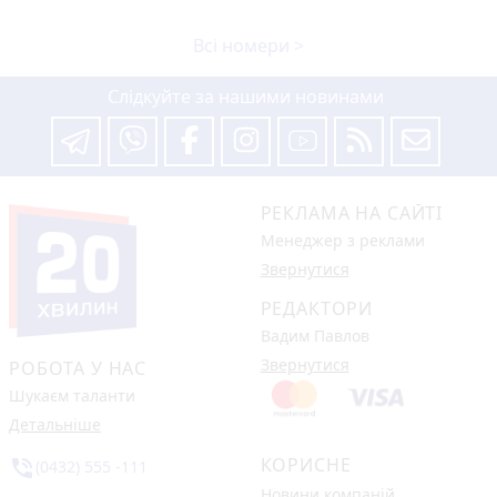
Всі номери >
Слідкуйте за нашими новинами
РЕКЛАМА НА САЙТІ
Менеджер з реклами
Звернутися
РЕДАКТОРИ
Вадим Павлов
Звернутися
РОБОТА У НАС
Шукаєм таланти
Детальніше
КОРИСНЕ
phone_in_talk
(0432) 555 -111
Новини компаній