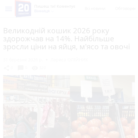
Пишеш ти! Коментує
Всі новини
Обговорен
Вінниця
Великодній кошик 2026 року
здорожчав на 14%. Найбільше
зросли ціни на яйця, м'ясо та овочі
31 березня 2026 р.
Лариса ОЛІЙНИК
chat_bubble
share
visibility
0
0
320