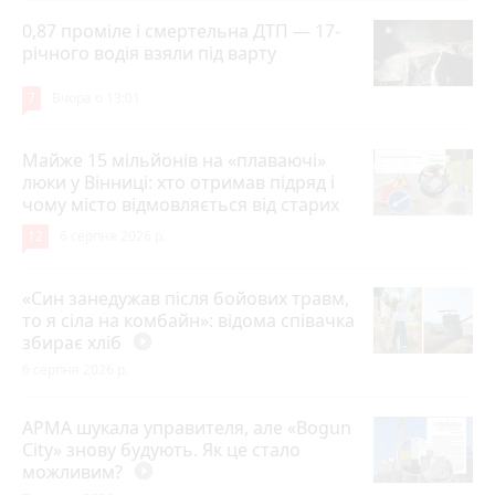
0,87 проміле і смертельна ДТП — 17-
річного водія взяли під варту
7
Вчора о 13:01
Майже 15 мільйонів на «плаваючі»
люки у Вінниці: хто отримав підряд і
чому місто відмовляється від старих
12
6 серпня 2026 р.
«Син занедужав після бойових травм,
то я сіла на комбайн»: відома співачка
збирає хліб
play_circle_filled
6 серпня 2026 р.
АРМА шукала управителя, але «Bogun
City» знову будують. Як це стало
можливим?
play_circle_filled