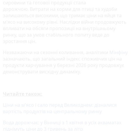
сировини та готової продукції стала
дорожчою. Витрати на корми для птиці та худоби
залишаються високими, що тримає ціни на яйця та
м'ясо на високому рівні. Наслідки війни продовжують
впливати на обсяги пропозиції на внутрішньому
ринку, що за умов стабільного попиту веде до
зростання цін.
Незважаючи на сезонні коливання, аналітики
Мінфіну
зазначають, що загальний індекс споживчих цін на
продукти харчування у березні 2026 року продовжує
демонструвати висхідну динаміку.
Читайте також:
Ціни на м'ясо і сало перед Великоднем: дізналися
вартість продуктів на центральному ринку
Вода дорожчає: у Вінниці з 1 квітня в усіх акваматах
піднімуть ціни до 3 гривень за літр