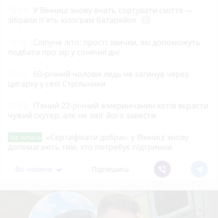
12:33
У Вінниці знову вчать сортувати сміття —
зібрали п'ять кілограм батарейок
photo_camera
12:05
Сліпуче літо: прості звички, які допоможуть
подбати про зір у сонячні дні
11:15
60-річний чоловік ледь не загинув через
цигарку у селі Стрільники
11:02
П’яний 22-річний жмеринчанин хотів вкрасти
чужий скутер, але не зміг його завести
«Сертифікати добра»: у Вінниці знову
Від читача
допомагають тим, хто потребує підтримки
Всі новини
Підпишись