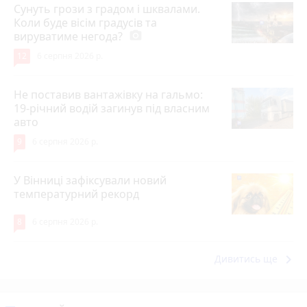
Сунуть грози з градом і шквалами.
Коли буде вісім градусів та
вируватиме негода?
photo_camera
12
6 серпня 2026 р.
Не поставив вантажівку на гальмо:
19-річний водій загинув під власним
авто
9
6 серпня 2026 р.
У Вінниці зафіксували новий
температурний рекорд
8
6 серпня 2026 р.
keyboard_arrow_right
Дивитись ще