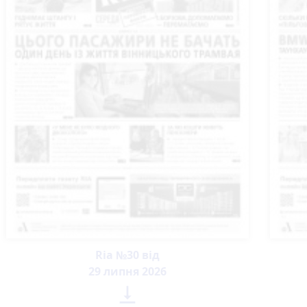
Ria №30 від
29 липня 2026
