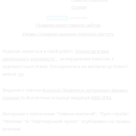
Огляди
Правила користування сайтом
Умови і правила надання платного доступу
Редакція керується в своїй роботі
"Кодексом етики
українського журналіста"
, затвердженим Комісією з
журналістської етики. Поскаржитись на матеріал до Комісії
можна
тут
Видання є членом
Асоціації Незалежні регіональні видавці
України
та Всесвітньої асоціації видавців
WAN-IFRA
Матеріали з позначками "Новини компаній", "Прес-служба",
"Реклама" та "Партнерський проєкт" опубліковані на правах
реклами.