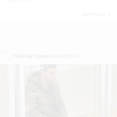
7 серпня 2026 р.
keyboard_arrow_right
Дивитись ще
коментують
Найчастіше