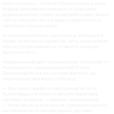
греко-католики — 12 квітня. Попри різницю в датах,
традиції святкування залишаються подібними:
родини зазвичай готують великодній кошик у Велику
суботу, освячують його в храмі та збираються за
святковим столом у неділю.
За оцінками аналітиків, підготовка до Великодня в
Україні починається задовго до свята, а інфляційний
тиск не суттєво впливає на готовність громадян
відзначати його.
Завідувачка кафедри товарознавства, експертизи та
торговельного підприємництва ВДТЕІ Алла
Тернова виділяє кілька ключових факторів, що
підштовхнули ціни вгору у 2026 році.
— Зростання тарифів на електроенергію та газ
безпосередньо впливає на витрати виробників
харчових продуктів, — зазначає товарознавиця.
— Через високі ціни на пальне, спричинені зокрема
нестабільністю на світових ринках, доставка