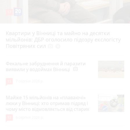
17
Квартири у Вінниці та майно на десятки
6 серпня 2026 р.
мільйонів: ДБР оголосило підозру екслогісту
Повітряних сил
photo_camera
play_circle_filled
Фекальне забруднення й паразити
виявили у водоймах Вінниці
photo_camera
15
7 серпня 2026 р.
Майже 15 мільйонів на «плаваючі»
люки у Вінниці: хто отримав підряд і
чому місто відмовляється від старих
12
6 серпня 2026 р.