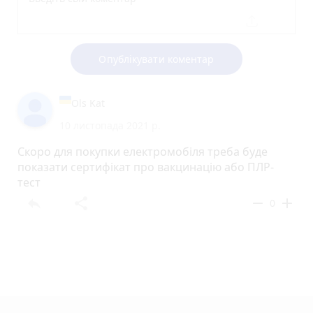
Опублікувати коментар
Ols Kat
10 листопада 2021 р.
Скоро для покупки електромобiля треба буде
показати сертифiкат про вакцинацiю або ПЛР-
тест
reply
share
remove
add
0