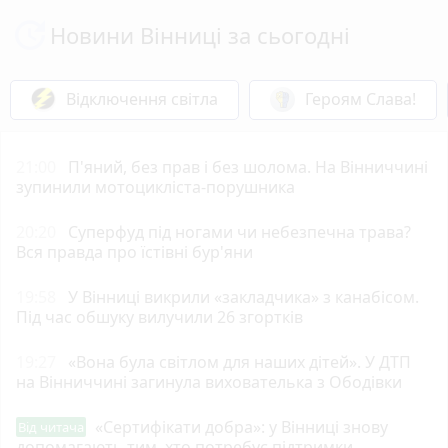
Новини Вінниці за сьогодні
Відключення світла
Героям Слава!
21:00
П'яний, без прав і без шолома. На Вінниччині
зупинили мотоцикліста-порушника
20:20
Суперфуд під ногами чи небезпечна трава?
Вся правда про їстівні бур'яни
19:58
У Вінниці викрили «закладчика» з канабісом.
Під час обшуку вилучили 26 згортків
19:27
«Вона була світлом для наших дітей». У ДТП
на Вінниччині загинула вихователька з Ободівки
«Сертифікати добра»: у Вінниці знову
Від читача
допомагають тим, хто потребує підтримки