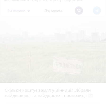
Всі новини
Підпишись
Скільки коштує земля у Вінниці? Зібрали
найдешевші та найдорожчі пропозиції
photo_camera