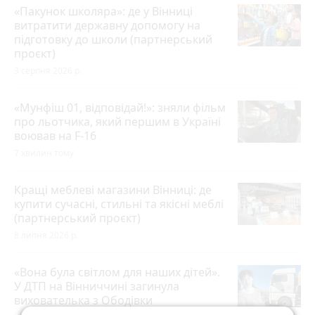
«Пакунок школяра»: де у Вінниці
витратити державну допомогу на
підготовку до школи (партнерський
проєкт)
3 серпня 2026 р.
«Мунфіш 01, відповідай!»: зняли фільм
про льотчика, який першим в Україні
воював на F-16
7 хвилин тому
Кращі меблеві магазини Вінниці: де
купити сучасні, стильні та якісні меблі
(партнерський проєкт)
8 липня 2026 р.
«Вона була світлом для наших дітей».
У ДТП на Вінниччині загинула
вихователька з Ободівки