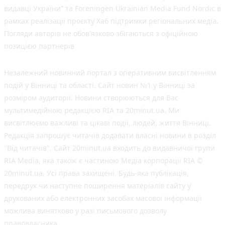
видавці України” та Foreningen Ukrainian Media Fund Nordic в
рамках реалізації проєкту Хаб підтримки регіональних медіа.
Погляди авторів не обов'язково збігаються з офіційною
позицією партнерів
Незалежний новинний портал з оперативним висвітленням
подій у Вінниці та області. Сайт новин №1 у Вінниці за
розміром аудиторії. Новини створюються для Вас
мультимедійною редакцією RIA та 20minut.ua. Ми
висвітлюємо важливі та цікаві події, людей, життя Вінниці.
Редакція запрошує читачів додавати власні новини в розділ
"Від читачів". Сайт 20minut.ua входить до видавничої групи
RIA Media, яка також є частиною Медіа корпорації RIA ©
20minut.ua. Усі права захищені. Будь-яка публiкацiя,
передрук чи наступне поширення матеріалів сайту у
друкованих або електронних засобах масової інформації
можлива винятково у разі письмового дозволу
правовласника.