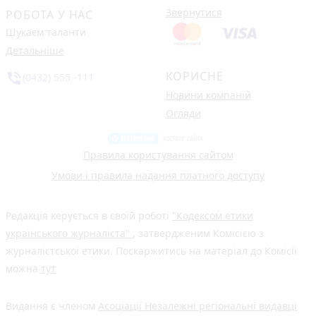
Звернутися
РОБОТА У НАС
Шукаєм таланти
Детальніше
КОРИСНЕ
phone_in_talk
(0432) 555 -111
Новини компаній
Огляди
Правила користування сайтом
Умови і правила надання платного доступу
Редакція керується в своїй роботі
"Кодексом етики
українського журналіста"
, затвердженим Комісією з
журналістської етики. Поскаржитись на матеріал до Комісії
можна
тут
Видання є членом
Асоціації Незалежні регіональні видавці