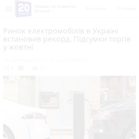
Пишеш ти! Коментує
Всі новини
Обговорен
Вінниця
Ринок електромобілів в Україні
встановив рекорд. Підсумки торгів
у жовтні
10 листопада 2021 р.
Ольга БОБРУСЬ
chat_bubble
share
visibility
0
1
203