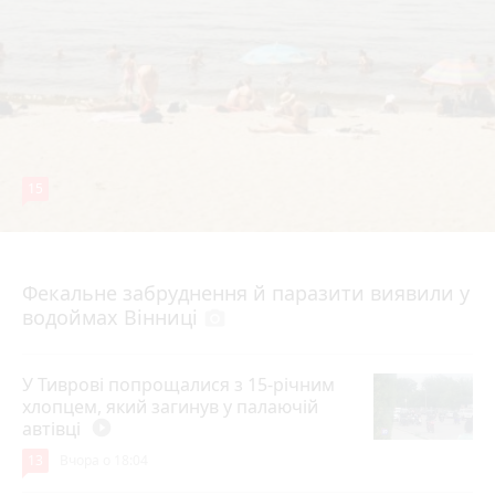
15
7 серпня 2026 р.
Фекальне забруднення й паразити виявили у
водоймах Вінниці
photo_camera
У Тиврові попрощалися з 15-річним
хлопцем, який загинув у палаючій
автівці
play_circle_filled
13
Вчора о 18:04