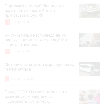
Портулак на городі? Вінничанка
радить не викидати його, а
приготувати соус
play_circle_filled
11
8 серпня 2026 р.
Чи стикались з несправедливими
нарахуваннями за комуналку? Ми
запитали вінничан
11
8 серпня 2026 р.
Мотоцикл зіткнувся з маршруткою на
Магістратській
9
8 серпня 2026 р.
Понад 3 000 000 гривень зникли з
рахунків держпідприємства.
Підозрюють бухгалтерку