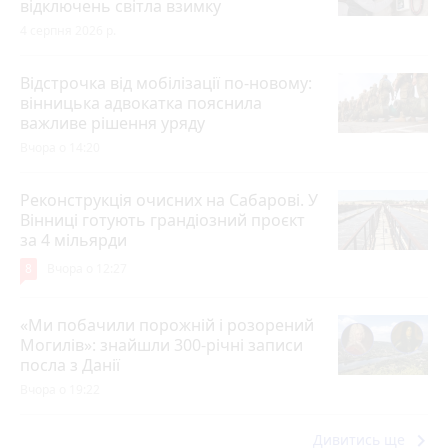
відключень світла взимку
4 серпня 2026 р.
Відстрочка від мобілізації по-новому:
вінницька адвокатка пояснила
важливе рішення уряду
Вчора о 14:20
Реконструкція очисних на Сабарові. У
Вінниці готують грандіозний проєкт
за 4 мільярди
8
Вчора о 12:27
«Ми побачили порожній і розорений
Могилів»: знайшли 300-річні записи
посла з Данії
Вчора о 19:22
keyboard_arrow_right
Дивитись ще