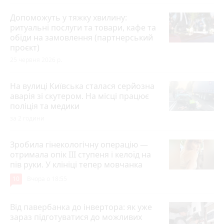
Допоможуть у тяжку хвилину:
ритуальні послуги та товари, кафе та
обіди на замовлення (партнерський
проєкт)
25 червня 2026 р.
На вулиці Київська сталася серйозна
аварія зі скутером. На місці працює
поліція та медики
за 2 години
Зробила гінекологічну операцію —
отримала опік ІІІ ступеня і келоїд на
пів руки. У клініці тепер мовчанка
10
Вчора о 18:55
Від павербанка до інвертора: як уже
зараз підготуватися до можливих