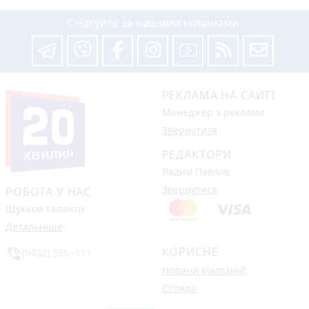
Слідкуйте за нашими новинами
РЕКЛАМА НА САЙТІ
Менеджер з реклами
Звернутися
РЕДАКТОРИ
Вадим Павлов
Звернутися
РОБОТА У НАС
Шукаєм таланти
Детальніше
КОРИСНЕ
phone_in_talk
(0432) 555 -111
Новини компаній
Огляди