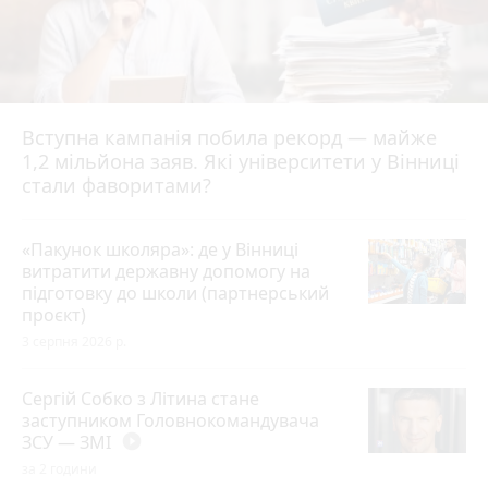
Вступна кампанія побила рекорд — майже
1,2 мільйона заяв. Які університети у Вінниці
стали фаворитами?
«Пакунок школяра»: де у Вінниці
витратити державну допомогу на
підготовку до школи (партнерський
проєкт)
3 серпня 2026 р.
Сергій Собко з Літина стане
заступником Головнокомандувача
ЗСУ — ЗМІ
play_circle_filled
за 2 години