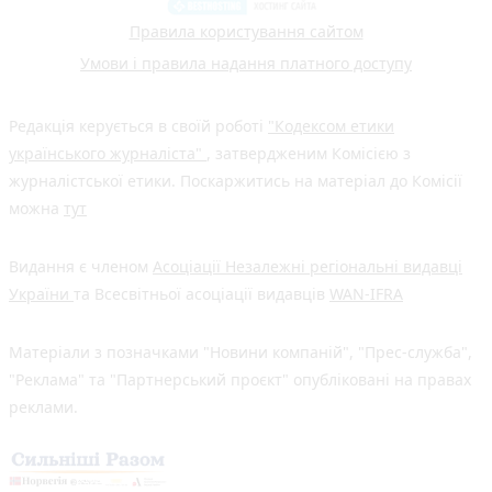
Правила користування сайтом
Умови і правила надання платного доступу
Редакція керується в своїй роботі
"Кодексом етики
українського журналіста"
, затвердженим Комісією з
журналістської етики. Поскаржитись на матеріал до Комісії
можна
тут
Видання є членом
Асоціації Незалежні регіональні видавці
України
та Всесвітньої асоціації видавців
WAN-IFRA
Матеріали з позначками "Новини компаній", "Прес-служба",
"Реклама" та "Партнерський проєкт" опубліковані на правах
реклами.