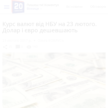
Пишеш ти! Коментує
Всі новини
Обговорен
Вінниця
Курс валют від НБУ на 23 лютого.
Долар і євро дешевшають
23 лютого 2017 р.
Ольга БОБРУСЬ
chat_bubble
share
visibility
15
0
160