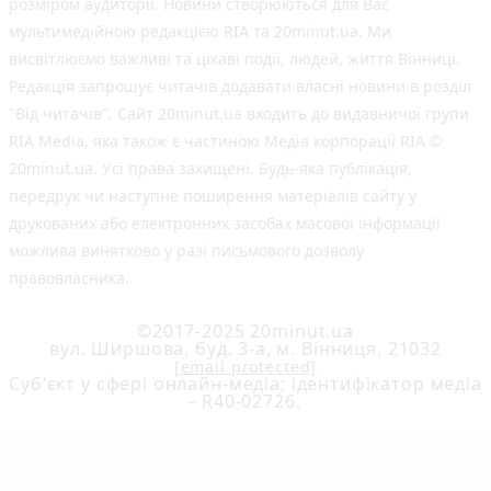
розміром аудиторії. Новини створюються для Вас
мультимедійною редакцією RIA та 20minut.ua. Ми
висвітлюємо важливі та цікаві події, людей, життя Вінниці.
Редакція запрошує читачів додавати власні новини в розділ
"Від читачів". Сайт 20minut.ua входить до видавничої групи
RIA Media, яка також є частиною Медіа корпорації RIA ©
20minut.ua. Усі права захищені. Будь-яка публiкацiя,
передрук чи наступне поширення матеріалів сайту у
друкованих або електронних засобах масової інформації
можлива винятково у разі письмового дозволу
правовласника.
©2017-2025 20minut.ua
вул. Ширшова, буд. 3-а, м. Вінниця, 21032
[email protected]
Cуб'єкт у сфері онлайн-медіа; ідентифікатор медіа
- R40-02726.