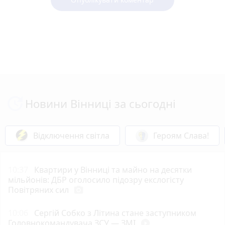
Новини Вінниці за сьогодні
Відключення світла
Героям Слава!
10:37
Квартири у Вінниці та майно на десятки
мільйонів: ДБР оголосило підозру екслогісту
Повітряних сил
photo_camera
10:06
Сергій Собко з Літина стане заступником
Головнокомандувача ЗСУ — ЗМІ
play_circle_filled