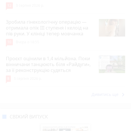
12
3 серпня 2026 р.
Зробила гінекологічну операцію —
отримала опік ІІІ ступеня і келоїд на
пів руки. У клініці тепер мовчанка
10
Вчора о 18:55
Проєкт оцінили в 1,4 мільйона. Поки
вінничани танцюють біля «Райдуги»,
за її реконструкцію судяться
8
3 серпня 2026 р.
keyboard_arrow_right
Дивитись ще
СВІЖИЙ ВИПУСК