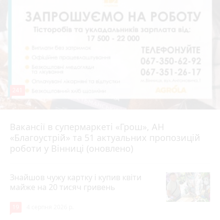
241
Вакансії в супермаркеті «Грош», АН
4 серпня 2026 р.
«Благоустрій» та 51 актуальних пропозицій
роботи у Вінниці (оновлено)
Знайшов чужу картку і купив квіти
майже на 20 тисяч гривень
19
4 серпня 2026 р.