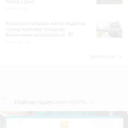
посла з Данії
Вчора о 19:22
Атака росії забрала життя людей на
станції Квітнева: поїзди до
Вінниччини запізнюються
photo_camera
Вчора об 11:25
keyboard_arrow_right
Дивитись ще
коментують
Найчастіше