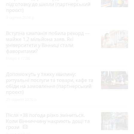
підготовку до школи (партнерський
проєкт)
3 серпня 2026 р.
Вступна кампанія побила рекорд —
майже 1,2 мільйона заяв. Які
університети у Вінниці стали
фаворитами?
Вчора о 17:36
Допоможуть у тяжку хвилину:
ритуальні послуги та товари, кафе та
обіди на замовлення (партнерський
проєкт)
25 червня 2026 р.
Після +38 погода різко зміниться.
Коли Вінниччину накриють дощі та
грози
photo_camera