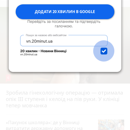
ДОДАТИ 20 ХВИЛИН В GOOGLE
6
Зробила гінекологічну операцію — отримала
опік ІІІ ступеня і келоїд на пів руки. У клініці
тепер мовчанка
«Пакунок школяра»: де у Вінниці
витратити державну допомогу на