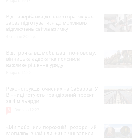
Вчора о 19:13
Від павербанка до інвертора: як уже
зараз підготуватися до можливих
відключень світла взимку
4 серпня 2026 р.
Відстрочка від мобілізації по-новому:
вінницька адвокатка пояснила
важливе рішення уряду
Вчора о 14:20
Реконструкція очисних на Сабарові. У
Вінниці готують грандіозний проєкт
за 4 мільярди
8
Вчора о 12:27
«Ми побачили порожній і розорений
Могилів»: знайшли 300-річні записи