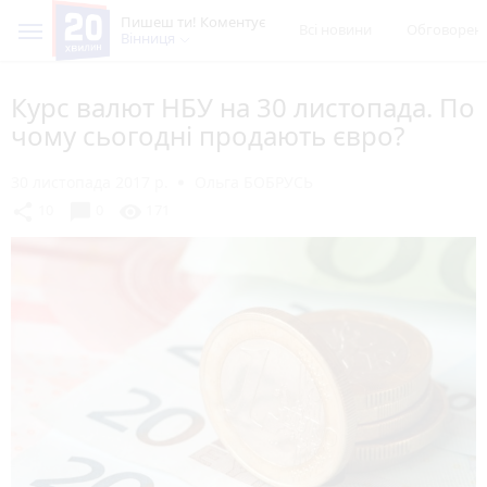
Пишеш ти! Коментує
Всі новини
Обговорен
Вінниця
Курс валют НБУ на 30 листопада. По
чому сьогодні продають євро?
30 листопада 2017 р.
Ольга БОБРУСЬ
chat_bubble
share
visibility
10
0
171