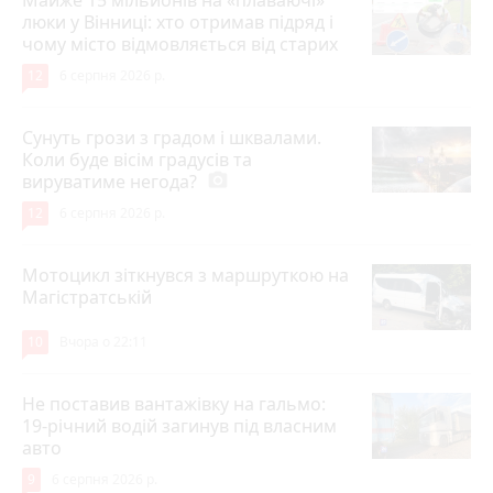
Майже 15 мільйонів на «плаваючі»
люки у Вінниці: хто отримав підряд і
чому місто відмовляється від старих
12
6 серпня 2026 р.
Сунуть грози з градом і шквалами.
Коли буде вісім градусів та
вируватиме негода?
photo_camera
12
6 серпня 2026 р.
Мотоцикл зіткнувся з маршруткою на
Магістратській
10
Вчора о 22:11
Не поставив вантажівку на гальмо:
19-річний водій загинув під власним
авто
9
6 серпня 2026 р.