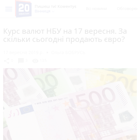
Пишеш ти! Коментує
Всі новини
Обговорен
Вінниця
Курс валют НБУ на 17 вересня. За
скільки сьогодні продають євро?
17 вересня 2019 р.
Ольга БОБРУСЬ
chat_bubble
share
visibility
0
3
135