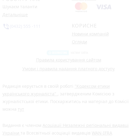
Шукаєм таланти
Детальніше
КОРИСНЕ
phone_in_talk
(0432) 555 -111
Новини компаній
Огляди
Правила користування сайтом
Умови і правила надання платного доступу
Редакція керується в своїй роботі
"Кодексом етики
українського журналіста"
, затвердженим Комісією з
журналістської етики. Поскаржитись на матеріал до Комісії
можна
тут
Видання є членом
Асоціації Незалежні регіональні видавці
України
та Всесвітньої асоціації видавців
WAN-IFRA