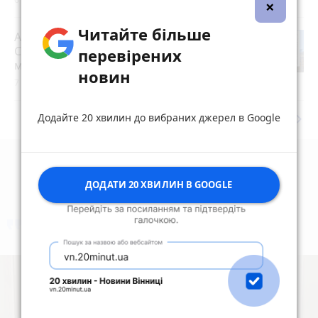
×
Читайте більше
АРМА шукала управителя, але «Bogun
City» знову будують. Як це стало
перевірених
можливим?
play_circle_filled
новин
7 серпня 2026 р.
keyboard_arrow_right
Додайте 20 хвилин до вибраних джерел в Google
Дивитись ще
ДОДАТИ 20 ХВИЛИН В GOOGLE
коментують
Найчастіше