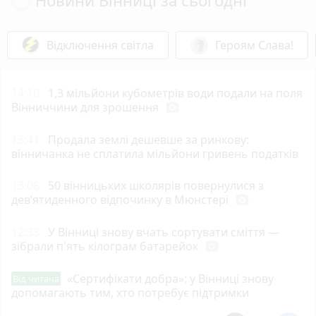
Відключення світла
Героям Слава!
14:10
1,3 мільйони кубометрів води подали на поля
Вінниччини для зрошення
photo_camera
13:41
Продала землі дешевше за ринкову:
вінничанка не сплатила мільйони гривень податків
13:08
50 вінницьких школярів повернулися з
дев’ятиденного відпочинку в Мюнстері
photo_camera
12:33
У Вінниці знову вчать сортувати сміття —
зібрали п'ять кілограм батарейок
photo_camera
«Сертифікати добра»: у Вінниці знову
Від читача
допомагають тим, хто потребує підтримки