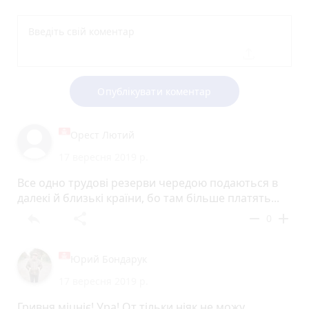
Опублікувати коментар
Орест Лютий
17 вересня 2019 р.
Все одно трудові резерви чередою подаються в
далекі й близькі країни, бо там більше платять...
reply
share
remove
add
0
Юрий Бондарук
17 вересня 2019 р.
Гривня міцніє! Ура! От тільки ніяк не можу