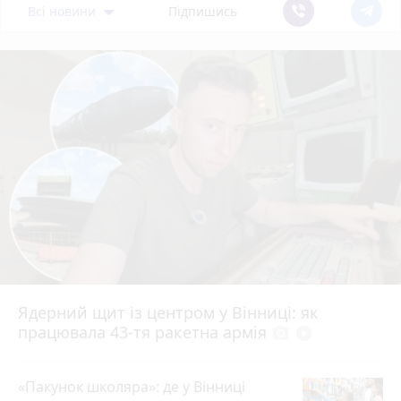
Всі новини
Підпишись
Ядерний щит із центром у Вінниці: як
працювала 43-тя ракетна армія
photo_camera
play_circle_filled
«Пакунок школяра»: де у Вінниці