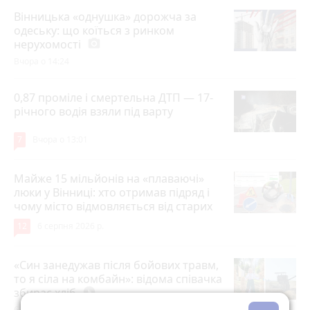
Вінницька «однушка» дорожча за
одеську: що коїться з ринком
нерухомості
photo_camera
Вчора о 14:24
0,87 проміле і смертельна ДТП — 17-
річного водія взяли під варту
7
Вчора о 13:01
Майже 15 мільйонів на «плаваючі»
люки у Вінниці: хто отримав підряд і
чому місто відмовляється від старих
12
6 серпня 2026 р.
«Син занедужав після бойових травм,
то я сіла на комбайн»: відома співачка
збирає хліб
play_circle_filled
6 серпня 2026 р.