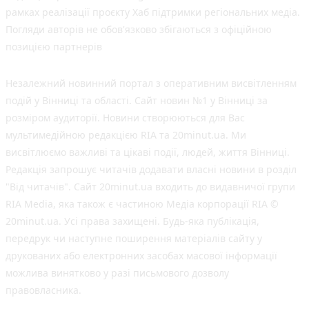
рамках реалізації проєкту Хаб підтримки регіональних медіа.
Погляди авторів не обов'язково збігаються з офіційною
позицією партнерів
Незалежний новинний портал з оперативним висвітленням
подій у Вінниці та області. Сайт новин №1 у Вінниці за
розміром аудиторії. Новини створюються для Вас
мультимедійною редакцією RIA та 20minut.ua. Ми
висвітлюємо важливі та цікаві події, людей, життя Вінниці.
Редакція запрошує читачів додавати власні новини в розділ
"Від читачів". Сайт 20minut.ua входить до видавничої групи
RIA Media, яка також є частиною Медіа корпорації RIA ©
20minut.ua. Усі права захищені. Будь-яка публiкацiя,
передрук чи наступне поширення матеріалів сайту у
друкованих або електронних засобах масової інформації
можлива винятково у разі письмового дозволу
правовласника.