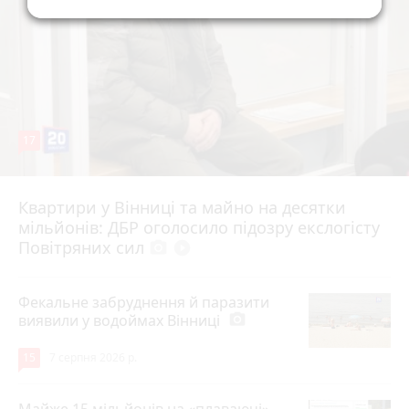
17
Квартири у Вінниці та майно на десятки
6 серпня 2026 р.
мільйонів: ДБР оголосило підозру екслогісту
Повітряних сил
photo_camera
play_circle_filled
Фекальне забруднення й паразити
виявили у водоймах Вінниці
photo_camera
15
7 серпня 2026 р.