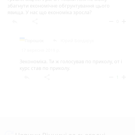
збагнути економічне обгрунтування цього
явища. У нас що економіка зросла?
reply
share
remove
add
0
Поpошок
Юрий Бондарук
reply
17 вересня 2019 р.
Зекономіка. Ти ж голосував по приколу, от і
курс став по приколу.
reply
share
remove
add
1
Новини Вінниці за сьогодні