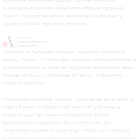
«Незалежні регіональні видавці України» (АНРВУ) та
Норвезькою асоціацією медіабізнесу (MBL) за підтримки
Норвегії. Погляди авторів не обов’язково відображають
офіційну позицію партнерів програми.
Здійснено за підтримки Асоціації “Незалежні регіональні
видавці України” та Foreningen Ukrainian Media Fund Nordic в
рамках реалізації проєкту Хаб підтримки регіональних медіа.
Погляди авторів не обов'язково збігаються з офіційною
позицією партнерів
Незалежний новинний портал з оперативним висвітленням
подій у Вінниці та області. Сайт новин №1 у Вінниці за
розміром аудиторії. Новини створюються для Вас
мультимедійною редакцією RIA та 20minut.ua. Ми
висвітлюємо важливі та цікаві події, людей, життя Вінниці.
Редакція запрошує читачів додавати власні новини в розділ