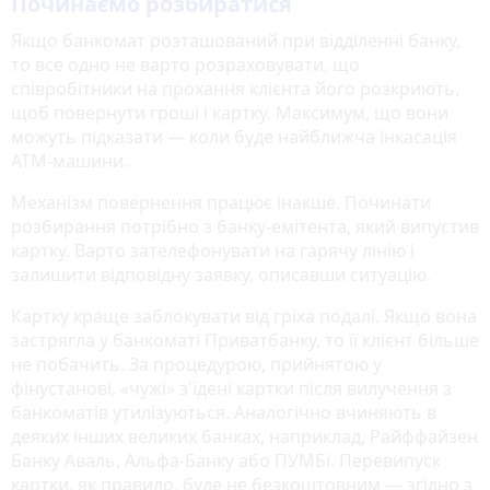
Починаємо розбиратися
Якщо банкомат розташований при відділенні банку,
то все одно не варто розраховувати, що
співробітники на прохання клієнта його розкриють,
щоб повернути гроші і картку. Максимум, що вони
можуть підказати — коли буде найближча інкасація
АТМ-машини.
Механізм повернення працює інакше. Починати
розбирання потрібно з банку-емітента, який випустив
картку. Варто зателефонувати на гарячу лінію і
залишити відповідну заявку, описавши ситуацію.
Картку краще заблокувати від гріха подалі. Якщо вона
застрягла у банкоматі Приватбанку, то її клієнт більше
не побачить. За процедурою, прийнятою у
фінустанові, «чужі» з'їдені картки після вилучення з
банкоматів утилізуються. Аналогічно вчиняють в
деяких інших великих банках, наприклад, Райффайзен
Банку Аваль, Альфа-Банку або ПУМБі. Перевипуск
картки, як правило, буде не безкоштовним — згідно з