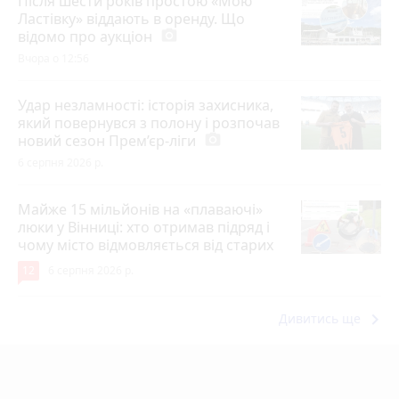
Після шести років простою «Мою
Ластівку» віддають в оренду. Що
відомо про аукціон
photo_camera
Вчора о 12:56
Удар незламності: історія захисника,
який повернувся з полону і розпочав
новий сезон Прем’єр-ліги
photo_camera
6 серпня 2026 р.
Майже 15 мільйонів на «плаваючі»
люки у Вінниці: хто отримав підряд і
чому місто відмовляється від старих
12
6 серпня 2026 р.
keyboard_arrow_right
Дивитись ще