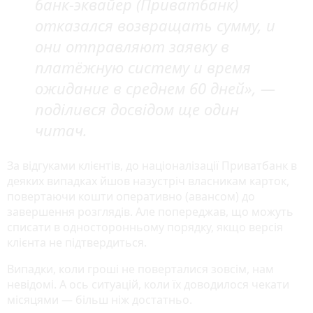
банк-эквайер (Приватбанк)
отказался возвращать сумму, и
они отправляют заявку в
платёжную систему и время
ожидание в среднем 60 дней»,
—
поділився досвідом ще один
читач.
За відгуками клієнтів, до націоналізації Приватбанк в
деяких випадках йшов назустріч власникам карток,
повертаючи кошти оперативно (авансом) до
завершення розглядів. Але попереджав, що можуть
списати в односторонньому порядку, якщо версія
клієнта не підтвердиться.
Випадки, коли гроші не поверталися зовсім, нам
невідомі. А ось ситуацій, коли їх доводилося чекати
місяцями — більш ніж достатньо.