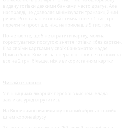
видачу готівки деякими банками часто дратує. Але
насправді, це дозволяє мінімізувати транзакційний
ризик. Розставання нехай і тимчасове з 1 тис. грн.
пережити простіше, ніж, наприклад, з 5 тис. грн.
По-четверте, щоб не втратити картку, можна
користуватися послугою зняття готівки «без картки».
Її за своїми картками у своїх банкоматах надає
Приватбанк. Комісія за операцію зі зняття готівки за
все на 2 грн. більше, ніж з використанням картки.
Читайте також:
У вінницьких лікарнях перебої з киснем. Влада
закликає уряд втрутитись
На Вінниччині виявили мутований «британський»
штам коронавірусу
15 летальних випадків та 750 людей захворіли на