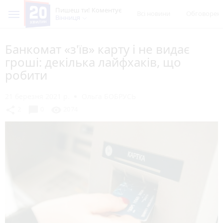
Пишеш ти! Коментує
Всі новини
Обговорен
Вінниця
Банкомат «з'їв» карту і не видає
гроші: декілька лайфхаків, що
робити
21 березня 2021 р.
Ольга БОБРУСЬ
chat_bubble
share
visibility
2
0
2074