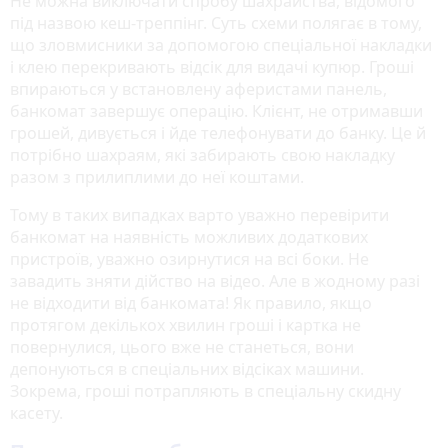
Не можна виключати спробу шахрайства, відомого
під назвою кеш-треппінг. Суть схеми полягає в тому,
що зловмисники за допомогою спеціальної накладки
і клею перекривають відсік для видачі купюр. Гроші
впираються у встановлену аферистами панель,
банкомат завершує операцію. Клієнт, не отримавши
грошей, дивується і йде телефонувати до банку. Це й
потрібно шахраям, які забирають свою накладку
разом з прилиплими до неї коштами.
Тому в таких випадках варто уважно перевірити
банкомат на наявність можливих додаткових
пристроїв, уважно озирнутися на всі боки. Не
завадить зняти дійство на відео. Але в жодному разі
не відходити від банкомата! Як правило, якщо
протягом декількох хвилин гроші і картка не
повернулися, цього вже не станеться, вони
депонуються в спеціальних відсіках машини.
Зокрема, гроші потрапляють в спеціальну скидну
касету.