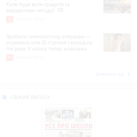
Коли буде вісім градусів та
вируватиме негода?
photo_camera
12
6 серпня 2026 р.
Зробила гінекологічну операцію —
отримала опік ІІІ ступеня і келоїд на
пів руки. У клініці тепер мовчанка
10
5 серпня 2026 р.
keyboard_arrow_right
Дивитись ще
СВІЖИЙ ВИПУСК