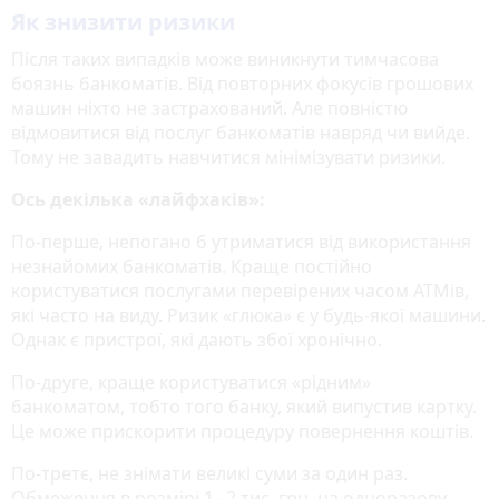
Як знизити ризики
Після таких випадків може виникнути тимчасова
боязнь банкоматів. Від повторних фокусів грошових
машин ніхто не застрахований. Але повністю
відмовитися від послуг банкоматів навряд чи вийде.
Тому не завадить навчитися мінімізувати ризики.
Ось декілька «лайфхаків»:
По-перше, непогано б утриматися від використання
незнайомих банкоматів. Краще постійно
користуватися послугами перевірених часом АТМів,
які часто на виду. Ризик «глюка» є у будь-якої машини.
Однак є пристрої, які дають збої хронічно.
По-друге, краще користуватися «рідним»
банкоматом, тобто того банку, який випустив картку.
Це може прискорити процедуру повернення коштів.
По-третє, не знімати великі суми за один раз.
Обмеження в розмірі 1−2 тис. грн. на одноразову