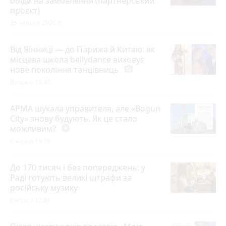
обіди на замовлення (партнерський
проєкт)
25 червня 2026 р.
Від Вінниці — до Парижа й Китаю: як
місцева школа bellydance виховує
нове покоління танцівниць
photo_camera
Вчора о 18:40
АРМА шукала управителя, але «Bogun
City» знову будують. Як це стало
можливим?
play_circle_filled
Вчора о 19:15
До 170 тисяч і без попереджень: у
Раді готують великі штрафи за
російську музику
Вчора о 12:01