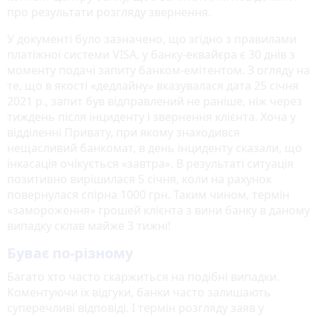
про результати розгляду звернення.
У документі було зазначено, що згідно з правилами
платіжної системи VISA, у банку-еквайєра є 30 днів з
моменту подачі запиту банком-емітентом. З огляду на
те, що в якості «дедлайну» вказувалася дата 25 січня
2021 р., запит був відправлений не раніше, ніж через
тиждень після інциденту і звернення клієнта. Хоча у
відділенні Привату, при якому знаходився
нещасливий банкомат, в день інциденту сказали, що
інкасація очікується «завтра». В результаті ситуація
позитивно вирішилася 5 січня, коли на рахунок
повернулася спірна 1000 грн. Таким чином, термін
«замороження» грошей клієнта з вини банку в даному
випадку склав майже 3 тижні!
Буває по-різному
Багато хто часто скаржиться на подібні випадки.
Коментуючи їх відгуки, банки часто залишають
суперечливі відповіді. І термін розгляду заяв у