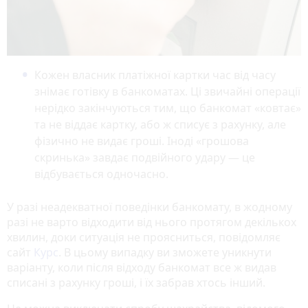
Кожен власник платіжної картки час від часу
знімає готівку в банкоматах. Ці звичайні операції
нерідко закінчуються тим, що банкомат «ковтає»
та не віддає картку, або ж списує з рахунку, але
фізично не видає гроші. Іноді «грошова
скринька» завдає подвійного удару — це
відбувається одночасно.
У разі неадекватної поведінки банкомату, в жодному
разі не варто відходити від нього протягом декількох
хвилин, доки ситуація не проясниться, повідомляє
сайт
Курс
. В цьому випадку ви зможете уникнути
варіанту, коли після відходу банкомат все ж видав
списані з рахунку гроші, і їх забрав хтось інший.