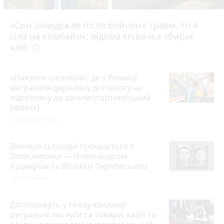
«Син занедужав після бойових травм, то я
сіла на комбайн»: відома співачка збирає
хліб
play_circle_filled
«Пакунок школяра»: де у Вінниці
витратити державну допомогу на
підготовку до школи (партнерський
проєкт)
3 серпня 2026 р.
Вінниця сьогодні прощається з
Захисниками — Олександром
Кушніром та Віталієм Терновським
за 10 хвилин
Допоможуть у тяжку хвилину:
ритуальні послуги та товари, кафе та