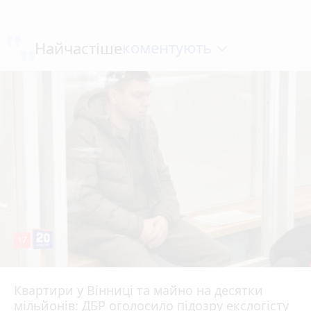
коментують
Найчастіше
17
Квартири у Вінниці та майно на десятки
6 серпня 2026 р.
мільйонів: ДБР оголосило підозру екслогісту