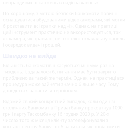
неправдивих оскаржень в надії на «авось».
По-хорошому, з метою безпеки банкомати повинні
оснащуватися вбудованими відеокамерами, які могли
б розставити всі крапки над «i». Однак, на практиці
цей інструмент практично не використовується, так
як камера, як правило, не охоплює складальну панель
і осередок видачі грошей.
Швидко не вийде
Більшість банкоматів інкасуються мінімум раз на
тиждень, і, здавалося б, питання має бути закрито
приблизно за такий же термін. Однак, на практиці вся
процедура може зайняти значно більше часу. Тому
доведеться запастися терпінням.
Відомий свіжий конкретний випадок, коли один зі
столичних банкоматів Приватбанку проковтнув 1000
грн і карту Таскомбанку 16 грудня 2020 р. У 20-х
числах того ж місяця клієнту зателефонували з
контакт-центру банку, щоб запитати, як повідомити