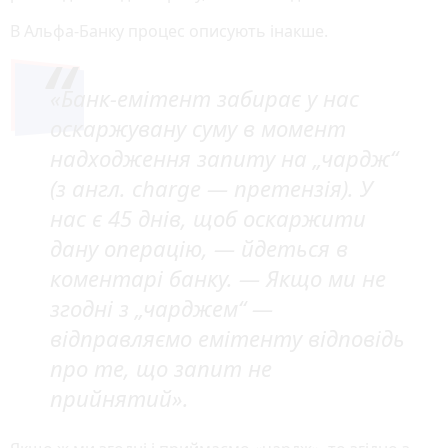
В Альфа-Банку процес описують інакше.
«Банк-емітент забирає у нас
оскаржувану суму в момент
надходження запиту на „чардж“
(з англ. charge — претензія). У
нас є 45 днів, щоб оскаржити
дану операцію,
— йдеться в
коментарі банку. —
Якщо ми не
згодні з „чарджем“ —
відправляємо емітенту відповідь
про те, що запит не
прийнятий».