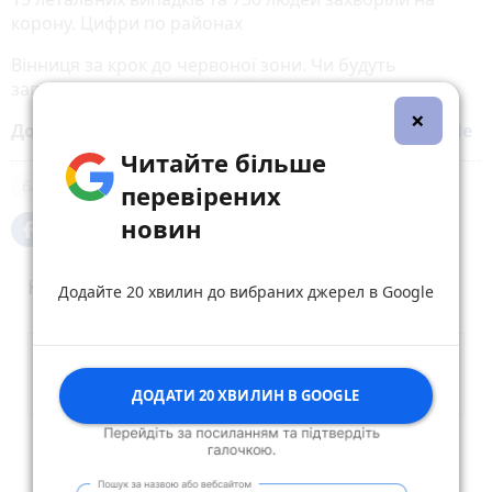
корону. Цифри по районах
Вінниця за крок до червоної зони. Чи будуть
запроваджувати тотальний локдаун?
×
Додайте 20 хвилин до вибраних джерел у
Google
Читайте більше
банк
перевірених
новин
Коментарі
Додайте 20 хвилин до вибраних джерел в Google
ДОДАТИ 20 ХВИЛИН В GOOGLE
Опублікувати коментар