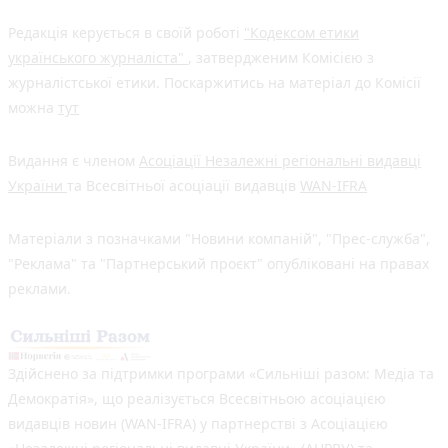
Редакція керується в своїй роботі
"Кодексом етики
українського журналіста"
, затвердженим Комісією з
журналістської етики. Поскаржитись на матеріал до Комісії
можна
тут
Видання є членом
Асоціації Незалежні регіональні видавці
України
та Всесвітньої асоціації видавців
WAN-IFRA
Матеріали з позначками "Новини компаній", "Прес-служба",
"Реклама" та "Партнерський проєкт" опубліковані на правах
реклами.
Здійснено за підтримки програми «Сильніші разом: Медіа та
Демократія», що реалізується Всесвітньою асоціацією
видавців новин (WAN-IFRA) у партнерстві з Асоціацією