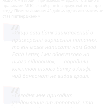
Якщо ж ми згодні і приймаємо «чардж», то згідно з
правилами МПС, еквайєр не інформує емітента про
згоду. Після закінчення 45 днів «чардж» автоматично
стає підтвердженим.
«Якщо ваш банк зацікавлений в
прискоренні вирішення питання,
то він може написати нам Good
Faith Letter, і ми обов'язково на
нього відповімо», —
порадили
клієнтові іншого банку в Альфі,
чий банкомат не видав гроші
.
«Сегодня мне приходит
уведомление от monobank, что