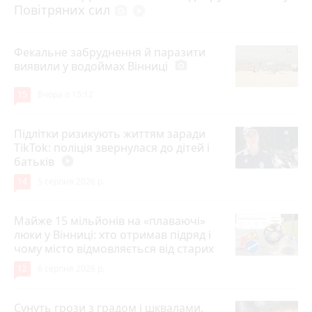
Повітряних сил
photo_camera
play_circle_filled
Фекальне забруднення й паразити
виявили у водоймах Вінниці
photo_camera
15
Вчора о 15:12
Підлітки ризикують життям заради
TikTok: поліція звернулася до дітей і
батьків
play_circle_filled
14
5 серпня 2026 р.
Майже 15 мільйонів на «плаваючі»
люки у Вінниці: хто отримав підряд і
чому місто відмовляється від старих
12
6 серпня 2026 р.
Сунуть грози з градом і шквалами.