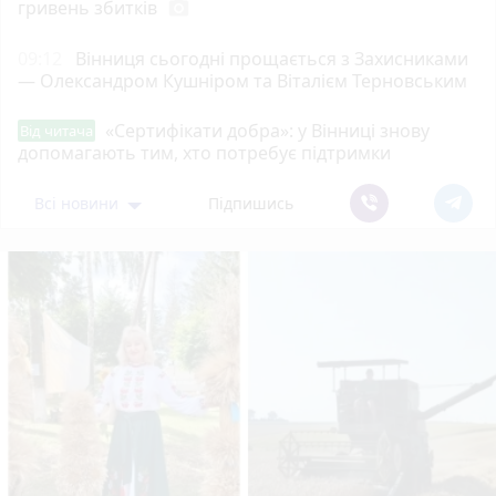
гривень збитків
photo_camera
09:12
Вінниця сьогодні прощається з Захисниками
— Олександром Кушніром та Віталієм Терновським
«Сертифікати добра»: у Вінниці знову
Від читача
допомагають тим, хто потребує підтримки
Всі новини
Підпишись