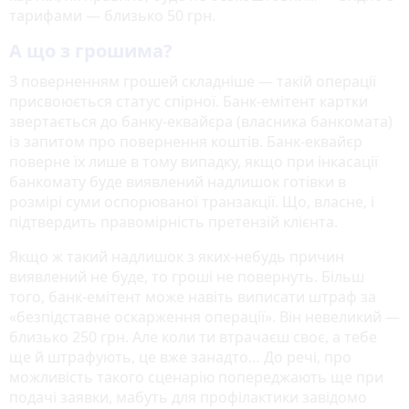
тарифами — близько 50 грн.
А що з грошима?
З поверненням грошей складніше — такій операції
присвоюється статус спірної. Банк-емітент картки
звертається до банку-еквайєра (власника банкомата)
із запитом про повернення коштів. Банк-еквайєр
поверне їх лише в тому випадку, якщо при інкасації
банкомату буде виявлений надлишок готівки в
розмірі суми оспорюваної транзакції. Що, власне, і
підтвердить правомірність претензій клієнта.
Якщо ж такий надлишок з яких-небудь причин
виявлений не буде, то гроші не повернуть. Більш
того, банк-емітент може навіть виписати штраф за
«безпідставне оскарження операції». Він невеликий —
близько 250 грн. Але коли ти втрачаєш своє, а тебе
ще й штрафують, це вже занадто… До речі, про
можливість такого сценарію попереджають ще при
подачі заявки, мабуть для профілактики завідомо