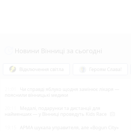
Новини Вінниці за сьогодні
Відключення світла
Героям Слава!
21:01
Чи справді яблуко щодня замінює лікаря —
пояснили вінницькі медики
20:11
Медалі, подарунки та дистанції для
найменших — у Вінниці проведуть Kids Race
photo_camera
19:15
АРМА шукала управителя, але «Bogun City»