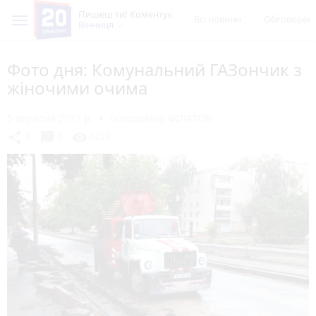
Пишеш ти! Коментує
Всі новини
Обговорен
Вінниця
Фото дня: Комунальний ГАЗончик з
жіночими очима
5 вересня 2017 р.
Володимир ФІЛАТОВ
chat_bubble
share
visibility
8
0
1228