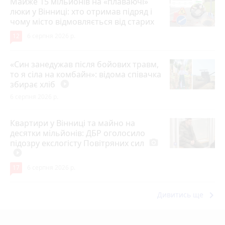
Майже 15 мільйонів на «плаваючі»
люки у Вінниці: хто отримав підряд і
чому місто відмовляється від старих
12
6 серпня 2026 р.
«Син занедужав після бойових травм,
то я сіла на комбайн»: відома співачка
збирає хліб
play_circle_filled
6 серпня 2026 р.
Квартири у Вінниці та майно на
десятки мільйонів: ДБР оголосило
підозру екслогісту Повітряних сил
photo_camera
play_circle_filled
17
6 серпня 2026 р.
keyboard_arrow_right
Дивитись ще