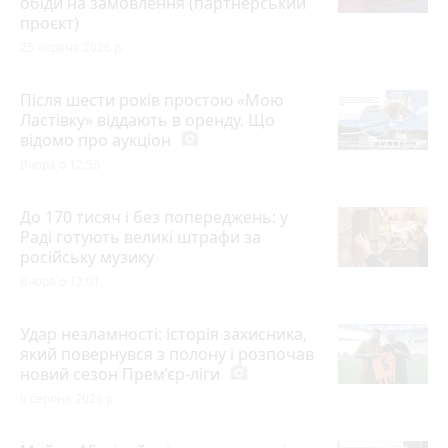
обіди на замовлення (партнерський
проєкт)
25 червня 2026 р.
Після шести років простою «Мою
Ластівку» віддають в оренду. Що
відомо про аукціон
photo_camera
Вчора о 12:56
До 170 тисяч і без попереджень: у
Раді готують великі штрафи за
російську музику
Вчора о 12:01
Удар незламності: історія захисника,
який повернувся з полону і розпочав
новий сезон Прем’єр-ліги
photo_camera
6 серпня 2026 р.