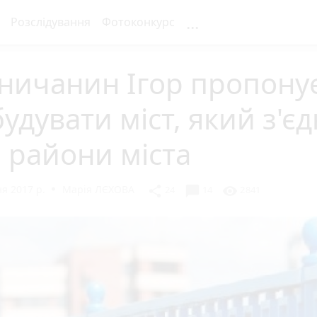
...
Розслідування
Фотоконкурс
ничанин Ігор пропону
удувати міст, який з'є
 райони міста
я 2017 р.
Марія ЛЄХОВА
chat_bubble
share
visibility
24
14
2841