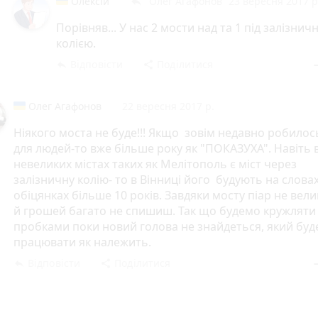
Олексій
Олег Агафонов
23 вересня 2017 р
reply
Порівняв... У нас 2 мости над та 1 під залізни
колією.
Відповісти
Поділитися
reply
share
rem
Олег Агафонов
22 вересня 2017 р.
Ніякого моста не буде!!! Якщо зовім недавно робилос
для людей-то вже більше року як "ПОКАЗУХА". Навіть 
невеликих містах таких як Мелітополь є міст через
залізничну колію- то в Вінниці його будують на словах
обіцянках більше 10 років. Завдяки мосту піар не вел
й грошей багато не спишиш. Так що будемо кружляти
пробками поки новий голова не знайдеться, який буд
працювати як належить.
Відповісти
Поділитися
reply
share
rem