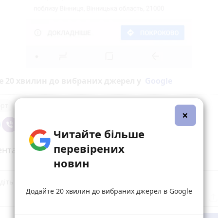
е 20 хвилин до вибраних джерел у
Google
орт
×
Читайте більше
перевірених
нтарі (14)
новин
Додайте 20 хвилин до вибраних джерел в Google