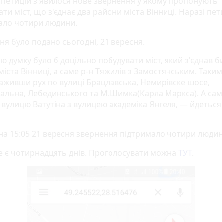
і петицій з'явилося нове звернення у якому пропонують
ти міст, що з'єднає два райони міста Вінниці. Наразі пе
ало чотири людини.
ня було подано сьогодні, 21 вересня.
 думку було б доцільно побудувати міст, який з'єднав б
міста Вінниці, а саме р-н Тяжилів з Замостянським. Таки
аживши рух по вулиці Брацлавська, Немирівске шосе,
альна, Лебединського та М.Шимка(Карла Маркса). А са
 вулицю Ватутіна з вулицею академіка Янгеля, — йдеться 
на 15:05 21 вересня звернення підтримало чотири людин
е є чотирнадцять днів. Проголосувати можна
ТУТ
.