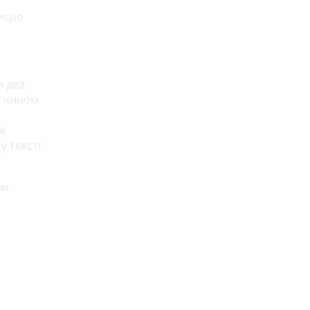
тицію
и два
м чином
ме
у тексті
и.