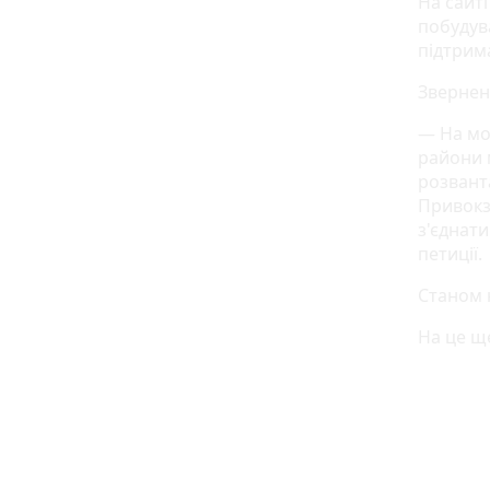
На сайт
побудува
підтрим
Звернен
— На мою
райони 
розвант
Привокз
з'єднати
петиції.
Станом 
На це щ