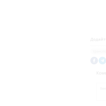
Додайт
трансп
Коме