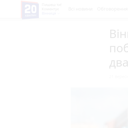
Пишеш ти!
Всі новини
Обговорення
Коментує
Вінниця
Він
поб
два
21 вересн