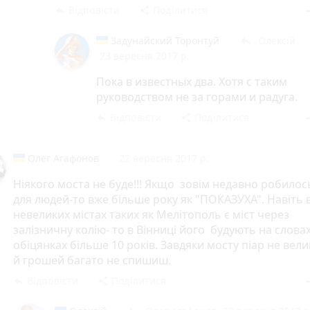
Відповісти
Поділитися
reply
share
rem
Задунайский Торонтуй
Олексій
reply
23 вересня 2017 р.
Пока в известных два. Хотя с таким
руководством не за горами и радуга.
Відповісти
Поділитися
reply
share
rem
Олег Агафонов
22 вересня 2017 р.
Ніякого моста не буде!!! Якщо зовім недавно робилос
для людей-то вже більше року як "ПОКАЗУХА". Навіть 
невеликих містах таких як Мелітополь є міст через
залізничну колію- то в Вінниці його будують на словах
обіцянках більше 10 років. Завдяки мосту піар не вел
й грошей багато не спишиш.
Відповісти
Поділитися
reply
share
rem