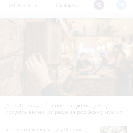
Всі новини
Підпишись
До 170 тисяч і без попереджень: у Раді
готують великі штрафи за російську музику
«Пакунок школяра»: де у Вінниці