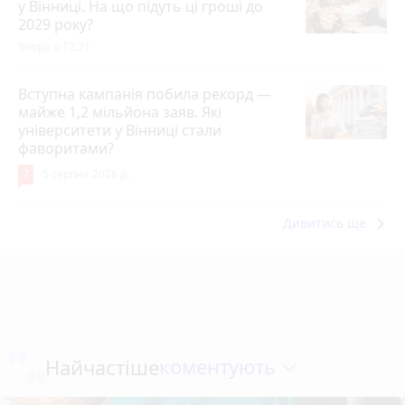
у Вінниці. На що підуть ці гроші до
2029 року?
Вчора о 12:21
Вступна кампанія побила рекорд —
майже 1,2 мільйона заяв. Які
університети у Вінниці стали
фаворитами?
7
5 серпня 2026 р.
keyboard_arrow_right
Дивитись ще
коментують
Найчастіше