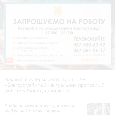
241
Вакансії в супермаркеті «Грош», АН
4 серпня 2026 р.
«Благоустрій» та 51 актуальних пропозицій
роботи у Вінниці (оновлено)
Знайшов чужу картку і купив квіти
майже на 20 тисяч гривень