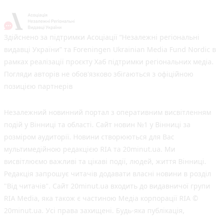
Здійснено за підтримки Асоціації “Незалежні регіональні
видавці України” та Foreningen Ukrainian Media Fund Nordic в
рамках реалізації проєкту Хаб підтримки регіональних медіа.
Погляди авторів не обов'язково збігаються з офіційною
позицією партнерів
Незалежний новинний портал з оперативним висвітленням
подій у Вінниці та області. Сайт новин №1 у Вінниці за
розміром аудиторії. Новини створюються для Вас
мультимедійною редакцією RIA та 20minut.ua. Ми
висвітлюємо важливі та цікаві події, людей, життя Вінниці.
Редакція запрошує читачів додавати власні новини в розділ
"Від читачів". Сайт 20minut.ua входить до видавничої групи
RIA Media, яка також є частиною Медіа корпорації RIA ©
20minut.ua. Усі права захищені. Будь-яка публiкацiя,