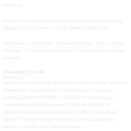
можна
тут
Видання є членом
Асоціації Незалежні регіональні видавці
України
та Всесвітньої асоціації видавців
WAN-IFRA
Матеріали з позначками "Новини компаній", "Прес-служба",
"Реклама" та "Партнерський проєкт" опубліковані на правах
реклами.
Здійснено за підтримки програми «Сильніші разом: Медіа та
Демократія», що реалізується Всесвітньою асоціацією
видавців новин (WAN-IFRA) у партнерстві з Асоціацією
«Незалежні регіональні видавці України» (АНРВУ) та
Норвезькою асоціацією медіабізнесу (MBL) за підтримки
Норвегії. Погляди авторів не обов’язково відображають
офіційну позицію партнерів програми.