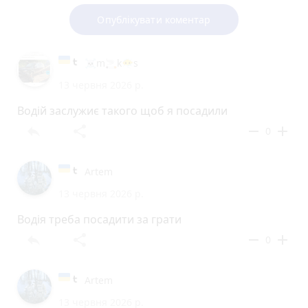
Опублікувати коментар
☠️m🚬k😶‍🌫️s
13 червня 2026 р.
Водій заслужиє такого щоб я посадили
reply
share
remove
add
0
Artem
13 червня 2026 р.
Водія треба посадити за грати
reply
share
remove
add
0
Artem
13 червня 2026 р.