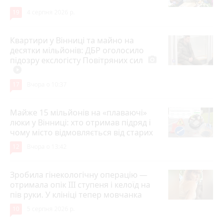
19
4 серпня 2026 р.
Квартири у Вінниці та майно на
десятки мільйонів: ДБР оголосило
підозру екслогісту Повітряних сил
photo_camera
play_circle_filled
17
Вчора о 10:37
Майже 15 мільйонів на «плаваючі»
люки у Вінниці: хто отримав підряд і
чому місто відмовляється від старих
12
Вчора о 13:42
Зробила гінекологічну операцію —
отримала опік ІІІ ступеня і келоїд на
пів руки. У клініці тепер мовчанка
10
5 серпня 2026 р.