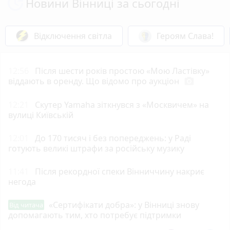
Новини Вінниці за сьогодні
Відключення світла
Героям Слава!
12:56
Після шести років простою «Мою Ластівку»
віддають в оренду. Що відомо про аукціон
photo_camera
12:21
Скутер Yamaha зіткнувся з «Москвичем» на
вулиці Київській
12:01
До 170 тисяч і без попереджень: у Раді
готують великі штрафи за російську музику
11:41
Після рекордної спеки Вінниччину накриє
негода
«Сертифікати добра»: у Вінниці знову
Від читача
допомагають тим, хто потребує підтримки