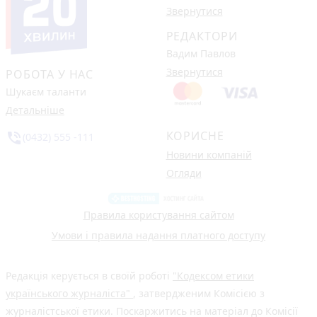
Звернутися
РЕДАКТОРИ
Вадим Павлов
Звернутися
РОБОТА У НАС
Шукаєм таланти
Детальніше
КОРИСНЕ
phone_in_talk
(0432) 555 -111
Новини компаній
Огляди
Правила користування сайтом
Умови і правила надання платного доступу
Редакція керується в своїй роботі
"Кодексом етики
українського журналіста"
, затвердженим Комісією з
журналістської етики. Поскаржитись на матеріал до Комісії