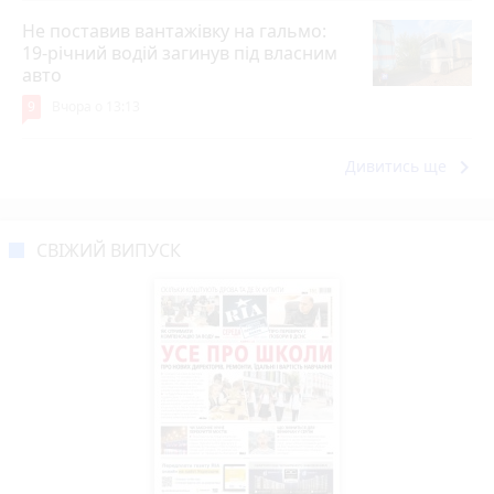
Не поставив вантажівку на гальмо:
19-річний водій загинув під власним
авто
9
Вчора о 13:13
keyboard_arrow_right
Дивитись ще
СВІЖИЙ ВИПУСК