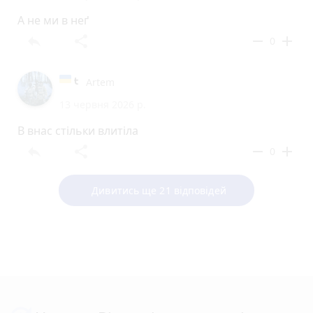
А не ми в неґ
reply
share
remove
add
0
Artem
13 червня 2026 р.
В внас стільки влитіла
reply
share
remove
add
0
Дивитись ще 21 відповідей