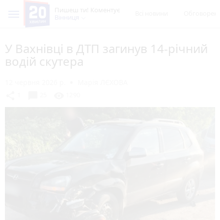
Пишеш ти! Коментує
Всі новини
Обговорен
Вінниця
У Вахнівці в ДТП загинув 14-річний
водій скутера
12 червня 2026 р.
Марія ЛЄХОВА
chat_bubble
share
visibility
1
25
1290