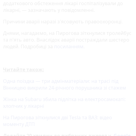
додаткового обстеження лікарі госпіталізували до
лікарні, — зазначають у повідомленні.
Причини аварії наразі з'ясовують правоохоронці.
Днями, нагадаємо, на Пирогова зіткнулися тролейбус
та п'ять авто. Внаслідок аварії постраждали шестеро
людей. Подробиці за
посиланням
.
Читайте також:
Одна поїздка — три адмінматеріали: на трасі під
Вінницею викрили 24-річного порушника зі стажем
Жінка на Subaru збила підлітка на електросамокаті:
хлопчик у лікарні
На Пирогова зіткнулися дві Tesla та ВАЗ: відео
моменту ДТП
Додайте 20 хвилин до вибраних джерел у
Google