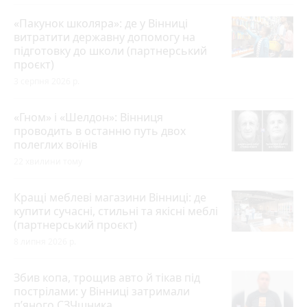
«Пакунок школяра»: де у Вінниці
витратити державну допомогу на
підготовку до школи (партнерський
проєкт)
3 серпня 2026 р.
«Гном» і «Шелдон»: Вінниця
проводить в останню путь двох
полеглих воїнів
22 хвилини тому
Кращі меблеві магазини Вінниці: де
купити сучасні, стильні та якісні меблі
(партнерський проєкт)
8 липня 2026 р.
Збив копа, трощив авто й тікав під
пострілами: у Вінниці затримали
п’яного СЗЧшника