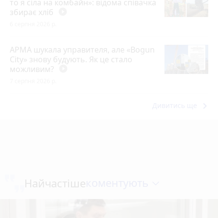
то я сіла на комбайн»: відома співачка
збирає хліб
play_circle_filled
6 серпня 2026 р.
АРМА шукала управителя, але «Bogun
City» знову будують. Як це стало
можливим?
play_circle_filled
7 серпня 2026 р.
keyboard_arrow_right
Дивитись ще
коментують
Найчастіше