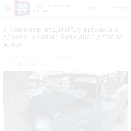
Пишеш ти! Коментує
Всі новини
Обговорен
Вінниця
У Немирові водій ВАЗу врізався в
дерево: у салоні були двоє дітей та
жінка
8 вересня 2024 р.
Марія ЛЄХОВА
chat_bubble
share
visibility
0
0
650