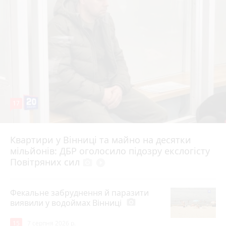
17
Квартири у Вінниці та майно на десятки
6 серпня 2026 р.
мільйонів: ДБР оголосило підозру екслогісту
Повітряних сил
photo_camera
play_circle_filled
Фекальне забруднення й паразити
виявили у водоймах Вінниці
photo_camera
15
7 серпня 2026 р.