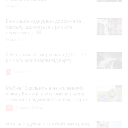
Вчора о 21:58
Вінницька «однушка» дорожча за
одеську: що коїться з ринком
нерухомості
photo_camera
Вчора о 14:24
0,87 проміле і смертельна ДТП — 17-
річного водія взяли під варту
7
Вчора о 13:01
Майже 15 мільйонів на «плаваючі»
люки у Вінниці: хто отримав підряд і
чому місто відмовляється від старих
12
6 серпня 2026 р.
«Син занедужав після бойових травм,