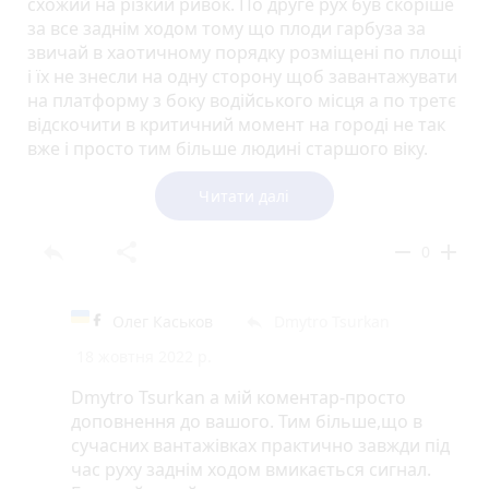
схожий на різкий ривок. По друге рух був скоріше
за все заднім ходом тому що плоди гарбуза за
звичай в хаотичному порядку розміщені по площі
і їх не знесли на одну сторону щоб завантажувати
на платформу з боку водійського місця а по третє
відскочити в критичний момент на городі не так
вже і просто тим більше людині старшого віку.
Дуже шкода але на жаль такі випадки не
поодинокі.
Читати далі
reply
share
remove
add
0
Олег Каськов
Dmytro Tsurkan
reply
18 жовтня 2022 р.
Dmytro Tsurkan а мій коментар-просто
доповнення до вашого. Тим більше,що в
сучасних вантажівках практично завжди під
час руху заднім ходом вмикається сигнал.