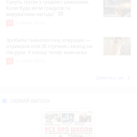
Сунуть грози з градом і шквалами.
Коли буде вісім градусів та
вируватиме негода?
photo_camera
12
6 серпня 2026 р.
Зробила гінекологічну операцію —
отримала опік ІІІ ступеня і келоїд на
пів руки. У клініці тепер мовчанка
10
5 серпня 2026 р.
keyboard_arrow_right
Дивитись ще
СВІЖИЙ ВИПУСК