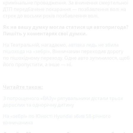
кримінальне провадження. За вчинення смертельної
ДТП передбачене покарання — позбавлення волі на
строк до восьми років позбавлення волі.
Як на вашу думку могла статися ця автопригода?
Пишіть у коментарях свої думки.
На Театральній, нагадаємо,
автівка ледь не збила
пішохода на «зебрі»
. Вінничанин переходив дорогу
по пішохідному переходу. Одне авто зупинилося, щоб
його пропустити, а інше — ні.
Читайте також:
З потрощеного «ВАЗу» рятувальники дістали трьох
дорослих та однорічну дитину
На «зебрі» по Юності Hyundai збив 58-річного
вінничанина