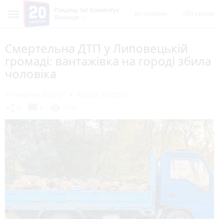
Пишеш ти! Коментує
Всі новини
Обговорен
Вінниця
Смертельна ДТП у Липовецькій
громаді: вантажівка на городі збила
чоловіка
17 жовтня 2022 р.
Марія ЛЄХОВА
chat_bubble
share
visibility
0
6
3703