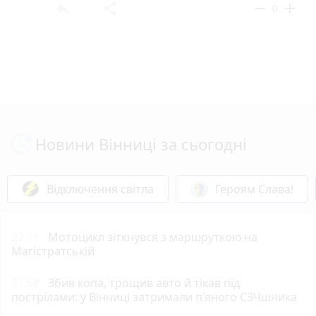
reply
share
remove
add
0
Новини Вінниці за сьогодні
Відключення світла
Героям Слава!
22:11
Мотоцикл зіткнувся з маршруткою на
Магістратській
21:58
Збив копа, трощив авто й тікав під
пострілами: у Вінниці затримали п’яного СЗЧшника