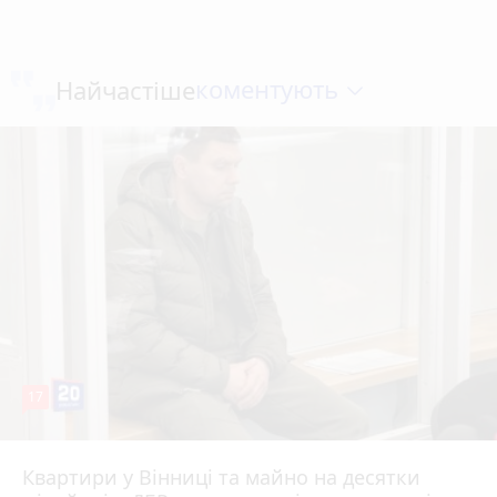
коментують
Найчастіше
17
Квартири у Вінниці та майно на десятки
6 серпня 2026 р.