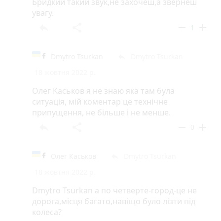
Бридкий такий звук,не захочеш,а звернеш
увагу.
reply
share
remove
add
1
Dmytro Tsurkan
Dmytro Tsurkan
reply
18 жовтня 2022 р.
Олег Каськов я не знаю яка там була
ситуація, мій коментар це технічне
припущення, не більше і не менше.
reply
share
remove
add
0
Олег Каськов
Dmytro Tsurkan
reply
18 жовтня 2022 р.
Dmytro Tsurkan а по четверте-город-це не
дорога,місця багато,навіщо було лізти під
колеса?