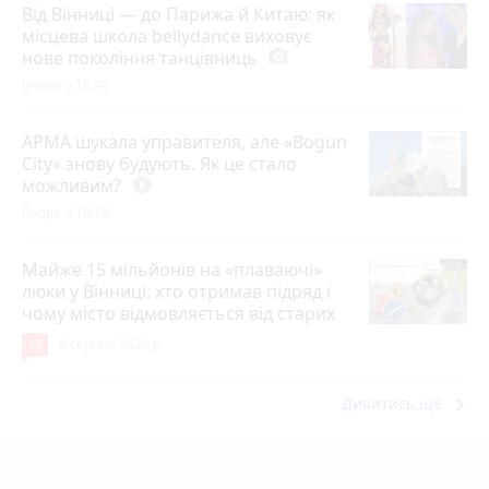
Від Вінниці — до Парижа й Китаю: як
місцева школа bellydance виховує
нове покоління танцівниць
photo_camera
Вчора о 18:40
АРМА шукала управителя, але «Bogun
City» знову будують. Як це стало
можливим?
play_circle_filled
Вчора о 19:15
Майже 15 мільйонів на «плаваючі»
люки у Вінниці: хто отримав підряд і
чому місто відмовляється від старих
12
6 серпня 2026 р.
keyboard_arrow_right
Дивитись ще