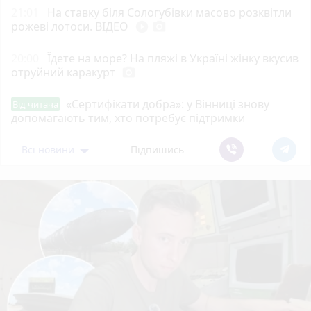
21:01
На ставку біля Сологубівки масово розквітли
рожеві лотоси. ВІДЕО
play_circle_filled
photo_camera
20:00
Їдете на море? На пляжі в Україні жінку вкусив
отруйний каракурт
photo_camera
«Сертифікати добра»: у Вінниці знову
Від читача
допомагають тим, хто потребує підтримки
Всі новини
Підпишись