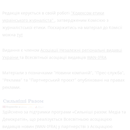
Редакція керується в своїй роботі
"Кодексом етики
українського журналіста"
, затвердженим Комісією з
журналістської етики. Поскаржитись на матеріал до Комісії
можна
тут
Видання є членом
Асоціації Незалежні регіональні видавці
України
та Всесвітньої асоціації видавців
WAN-IFRA
Матеріали з позначками "Новини компаній", "Прес-служба",
"Реклама" та "Партнерський проєкт" опубліковані на правах
реклами.
Здійснено за підтримки програми «Сильніші разом: Медіа та
Демократія», що реалізується Всесвітньою асоціацією
видавців новин (WAN-IFRA) у партнерстві з Асоціацією