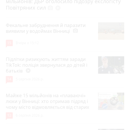
мільйонів: ДБР оголосило підозру екслогісту
Повітряних сил
photo_camera
play_circle_filled
Фекальне забруднення й паразити
виявили у водоймах Вінниці
photo_camera
15
Вчора о 15:12
Підлітки ризикують життям заради
TikTok: поліція звернулася до дітей і
батьків
play_circle_filled
14
5 серпня 2026 р.
Майже 15 мільйонів на «плаваючі»
люки у Вінниці: хто отримав підряд і
чому місто відмовляється від старих
12
6 серпня 2026 р.