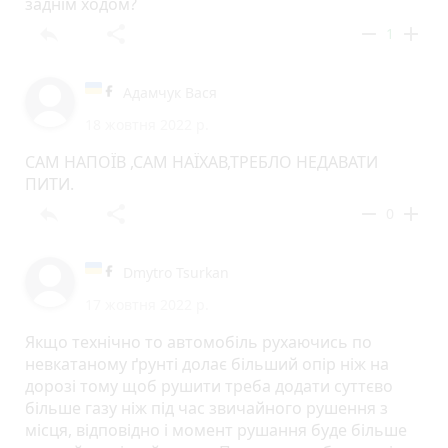
заднім ходом?
reply
share
remove
add
1
Адамчук Вася
18 жовтня 2022 р.
САМ НАПОЇВ ,САМ НАЇХАВ,ТРЕБЛО НЕДАВАТИ
ПИТИ.
reply
share
remove
add
0
Dmytro Tsurkan
17 жовтня 2022 р.
Якщо технічно то автомобіль рухаючись по
невкатаному ґрунті долає більший опір ніж на
дорозі тому щоб рушити треба додати суттєво
більше газу ніж під час звичайного рушення з
місця, відповідно і момент рушання буде більше