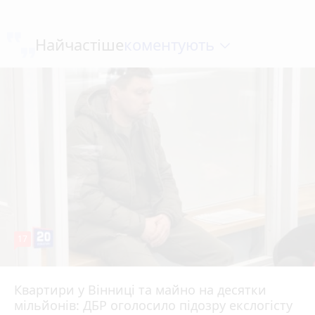
коментують
Найчастіше
17
Квартири у Вінниці та майно на десятки
Вчора о 10:37
мільйонів: ДБР оголосило підозру екслогісту