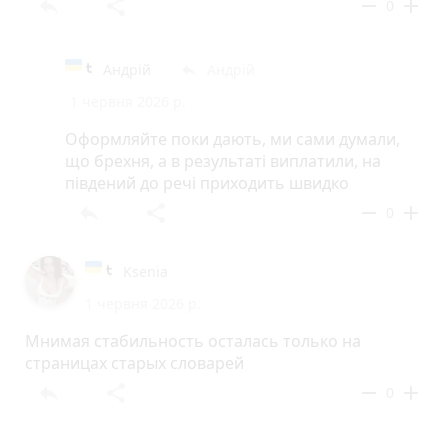
reply
share
remove
add
0
Андрій
Андрій
reply
1 червня 2026 р.
Оформляйте поки дають, ми сами думали,
що брехня, а в результатi виплатили, на
пiвдений до речi приходить швидко
reply
share
remove
add
0
Ksenia
1 червня 2026 р.
Мнимая стабильность осталась только на
страницах старых словарей
reply
share
remove
add
0