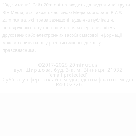
"Від читачів". Сайт 20minut.ua входить до видавничої групи
RIA Media, яка також є частиною Медіа корпорації RIA ©
20minut.ua. Усі права захищені. Будь-яка публiкацiя,
передрук чи наступне поширення матеріалів сайту у
друкованих або електронних засобах масової інформації
можлива винятково у разі письмового дозволу
правовласника.
©2017-2025 20minut.ua
вул. Ширшова, буд. 3-а, м. Вінниця, 21032
[email protected]
Cуб'єкт у сфері онлайн-медіа; ідентифікатор медіа
- R40-02726.