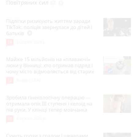
Повітряних сил
photo_camera
play_circle_filled
Підлітки ризикують життям заради
TikTok: поліція звернулася до дітей і
батьків
play_circle_filled
14
5 серпня 2026 р.
Майже 15 мільйонів на «плаваючі»
люки у Вінниці: хто отримав підряд і
чому місто відмовляється від старих
12
Вчора о 13:42
Зробила гінекологічну операцію —
отримала опік ІІІ ступеня і келоїд на
пів руки. У клініці тепер мовчанка
10
5 серпня 2026 р.
Сунуть грози з градом і шквалами.