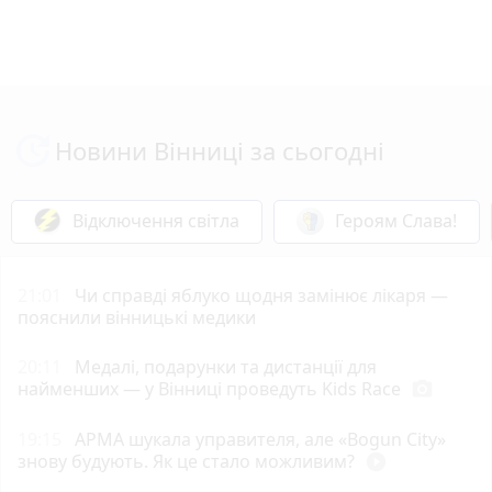
Новини Вінниці за сьогодні
Відключення світла
Героям Слава!
21:01
Чи справді яблуко щодня замінює лікаря —
пояснили вінницькі медики
20:11
Медалі, подарунки та дистанції для
найменших — у Вінниці проведуть Kids Race
photo_camera
19:15
АРМА шукала управителя, але «Bogun City»
знову будують. Як це стало можливим?
play_circle_filled