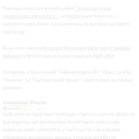
Редакція керується в своїй роботі
"Кодексом етики
українського журналіста"
, затвердженим Комісією з
журналістської етики. Поскаржитись на матеріал до Комісії
можна
тут
Видання є членом
Асоціації Незалежні регіональні видавці
України
та Всесвітньої асоціації видавців
WAN-IFRA
Матеріали з позначками "Новини компаній", "Прес-служба",
"Реклама" та "Партнерський проєкт" опубліковані на правах
реклами.
Здійснено за підтримки програми «Сильніші разом: Медіа та
Демократія», що реалізується Всесвітньою асоціацією
видавців новин (WAN-IFRA) у партнерстві з Асоціацією
«Незалежні регіональні видавці України» (АНРВУ) та