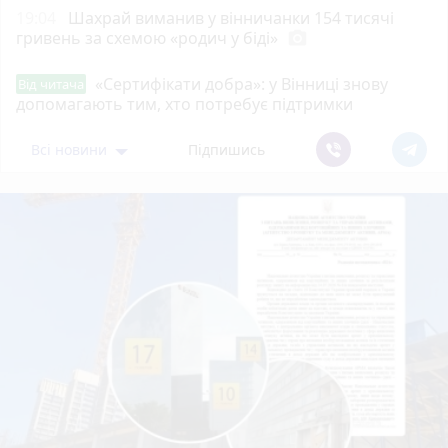
19:04
Шахрай виманив у вінничанки 154 тисячі
гривень за схемою «родич у біді»
photo_camera
«Сертифікати добра»: у Вінниці знову
Від читача
допомагають тим, хто потребує підтримки
Всі новини
Підпишись