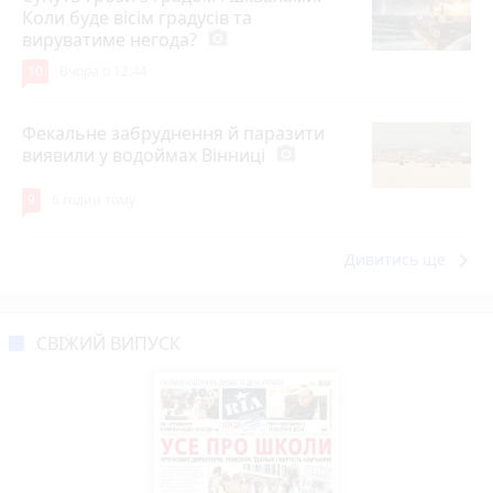
Коли буде вісім градусів та
вируватиме негода?
photo_camera
10
Вчора о 12:44
Фекальне забруднення й паразити
виявили у водоймах Вінниці
photo_camera
9
6 годин тому
keyboard_arrow_right
Дивитись ще
СВІЖИЙ ВИПУСК