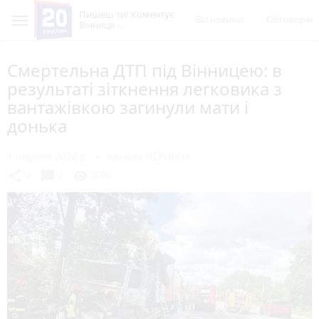
Пишеш ти! Коментує
Всі новини
Обговорен
Вінниця
Смертельна ДТП під Вінницею: в
результаті зіткнення легковика з
вантажівкою загинули мати і
донька
1 червня 2026 р.
Альона ЧЕРНІЮК
chat_bubble
share
visibility
0
3
2096