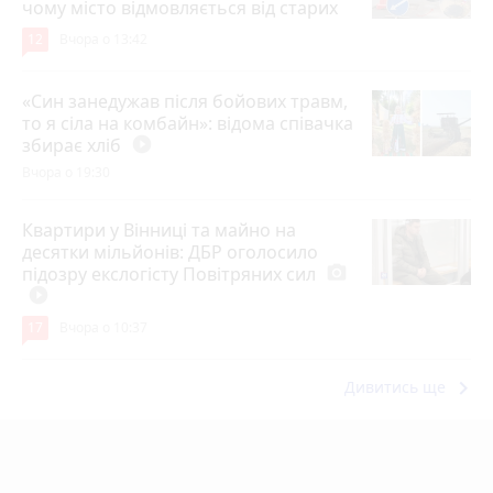
чому місто відмовляється від старих
12
Вчора о 13:42
«Син занедужав після бойових травм,
то я сіла на комбайн»: відома співачка
збирає хліб
play_circle_filled
Вчора о 19:30
Квартири у Вінниці та майно на
десятки мільйонів: ДБР оголосило
підозру екслогісту Повітряних сил
photo_camera
play_circle_filled
17
Вчора о 10:37
keyboard_arrow_right
Дивитись ще