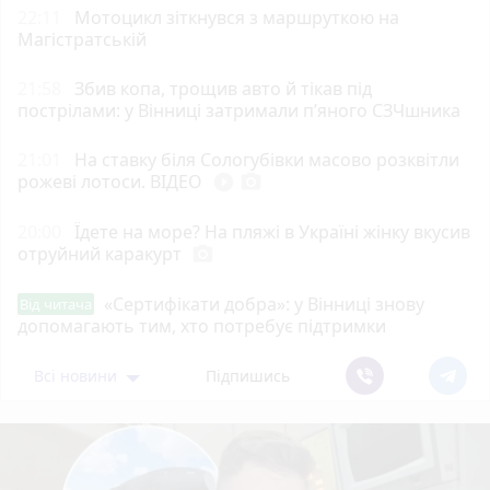
22:11
Мотоцикл зіткнувся з маршруткою на
Магістратській
21:58
Збив копа, трощив авто й тікав під
пострілами: у Вінниці затримали п’яного СЗЧшника
21:01
На ставку біля Сологубівки масово розквітли
рожеві лотоси. ВІДЕО
play_circle_filled
photo_camera
20:00
Їдете на море? На пляжі в Україні жінку вкусив
отруйний каракурт
photo_camera
«Сертифікати добра»: у Вінниці знову
Від читача
допомагають тим, хто потребує підтримки
Всі новини
Підпишись