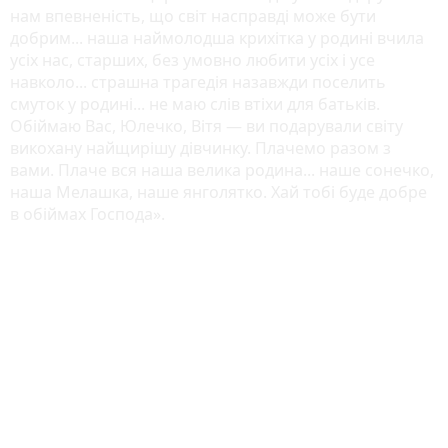
нам впевненість, що світ насправді може бути
добрим... наша наймолодша крихітка у родині вчила
усіх нас, старших, без умовно любити усіх і усе
навколо... страшна трагедія назавжди поселить
смуток у родині... не маю слів втіхи для батьків.
Обіймаю Вас, Юлечко, Вітя — ви подарували світу
викохану найщирішу дівчинку. Плачемо разом з
вами. Плаче вся наша велика родина... наше сонечко,
наша Мелашка, наше янголятко. Хай тобі буде добре
в обіймах Господа».