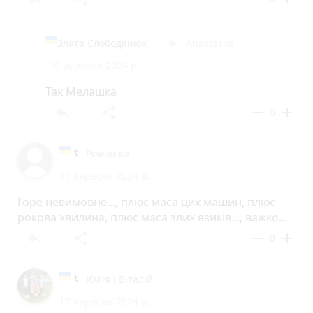
Злата Слободянюк
Anastasiia
reply
19 вересня 2024 р.
Так Мелашка
reply
share
remove
add
0
Ромашка
17 вересня 2024 р.
Горе невимовне..., плюс маса цих машин, плюс
рокова хвилина, плюс маса злих язиків..., важко...
reply
share
remove
add
0
Юлія і Віталій
17 вересня 2024 р.