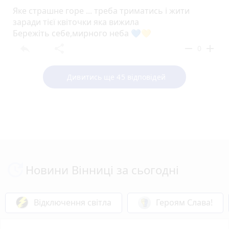
Яке страшне горе ... треба триматись і жити
заради тієї квіточки яка вижила
Бережіть себе,мирного неба 💙💛
reply
share
remove
add
0
Дивитись ще 45 відповідей
Новини Вінниці за сьогодні
Відключення світла
Героям Слава!