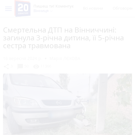
Пишеш ти! Коментує
Всі новини
Обговорен
Вінниця
Смертельна ДТП на Вінниччині:
загинула 3-річна дитина, її 5-річна
сестра травмована
16 вересня 2024 р.
Марія ЛЄХОВА
chat_bubble
share
visibility
3
50
11366