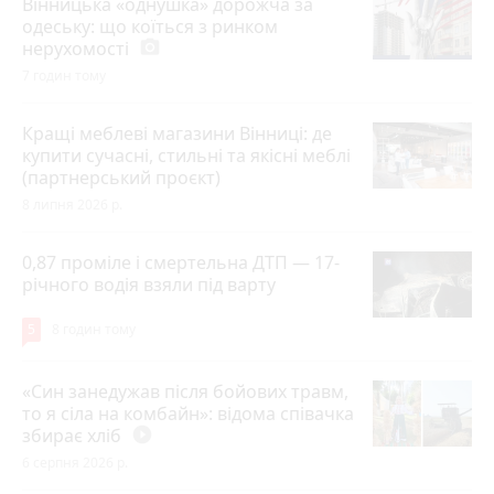
Вінницька «однушка» дорожча за
одеську: що коїться з ринком
нерухомості
photo_camera
7 годин тому
Кращі меблеві магазини Вінниці: де
купити сучасні, стильні та якісні меблі
(партнерський проєкт)
8 липня 2026 р.
0,87 проміле і смертельна ДТП — 17-
річного водія взяли під варту
5
8 годин тому
«Син занедужав після бойових травм,
то я сіла на комбайн»: відома співачка
збирає хліб
play_circle_filled
6 серпня 2026 р.