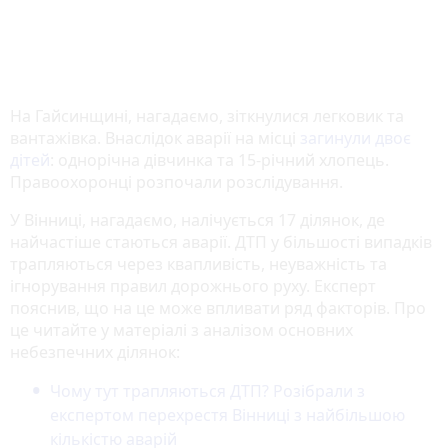
На Гайсинщині, нагадаємо, зіткнулися легковик та
вантажівка. Внаслідок аварії на місці
загинули двоє
дітей
: однорічна дівчинка та 15-річний хлопець.
Правоохоронці розпочали розслідування.
У Вінниці, нагадаємо, налічується 17 ділянок, де
найчастіше стаються аварії. ДТП у більшості випадків
трапляються через квапливість, неуважність та
ігнорування правил дорожнього руху. Експерт
пояснив, що на це може впливати ряд факторів. Про
це читайте у матеріалі з аналізом основних
небезпечних ділянок:
Чому тут трапляються ДТП? Розібрали з
експертом перехрестя Вінниці з найбільшою
кількістю аварій