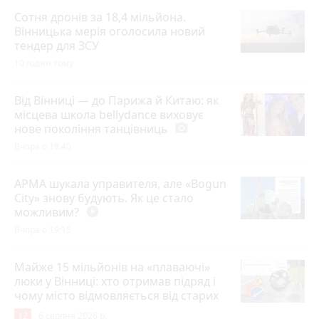
Сотня дронів за 18,4 мільйона.
Вінницька мерія оголосила новий
тендер для ЗСУ
10 годин тому
Від Вінниці — до Парижа й Китаю: як
місцева школа bellydance виховує
нове покоління танцівниць
photo_camera
Вчора о 18:40
АРМА шукала управителя, але «Bogun
City» знову будують. Як це стало
можливим?
play_circle_filled
Вчора о 19:15
Майже 15 мільйонів на «плаваючі»
люки у Вінниці: хто отримав підряд і
чому місто відмовляється від старих
12
6 серпня 2026 р.