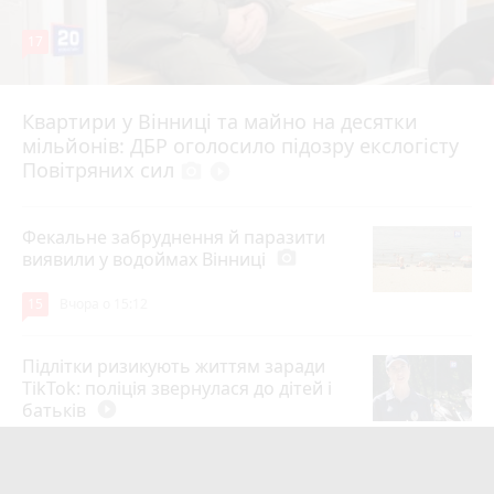
17
Квартири у Вінниці та майно на десятки
6 серпня 2026 р.
мільйонів: ДБР оголосило підозру екслогісту
Повітряних сил
photo_camera
play_circle_filled
Фекальне забруднення й паразити
виявили у водоймах Вінниці
photo_camera
15
Вчора о 15:12
Підлітки ризикують життям заради
TikTok: поліція звернулася до дітей і
батьків
play_circle_filled
14
5 серпня 2026 р.