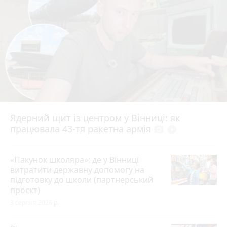
Ядерний щит із центром у Вінниці: як
працювала 43-тя ракетна армія
photo_camera
play_circle_filled
«Пакунок школяра»: де у Вінниці
витратити державну допомогу на
підготовку до школи (партнерський
проєкт)
3 серпня 2026 р.