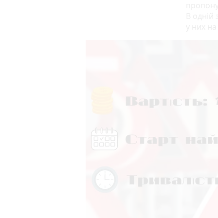
пропоную
В одній 
у них на