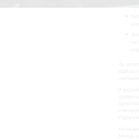
Виб
від
Діз
заг
кур
За запит
відібрал
закладів
У жодній
гривень.
орієнто
навчання
підручн
На нови
місяці, 