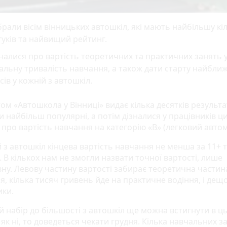
рали вісім вінницьких автошкіл, які мають найбільшу кіл
гуків та найвищий рейтинг.
налися про вартість теоретичних та практичних занять у
альну тривалість навчання, а також дати старту найбли
сів у кожній з автошкіл.
ом «Автошкола у Вінниці» видає кілька десятків результа
и найбільш популярні, а потім дізналися у працівників ц
 про вартість навчання на категорію «В» (легковий автом
 з автошкіл кінцева вартість навчання не менша за 11+ 
 В кількох нам не змогли назвати точної вартості, лише
вну. Левову частину вартості забирає теоретична частин
, кілька тисяч гривень йде на практичне водіння, і дещ
ики.
й набір до більшості з автошкіл ще можна встигнути в ц
а як ні, то доведеться чекати грудня. Кілька навчальних з