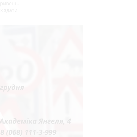
гривень.
их здати