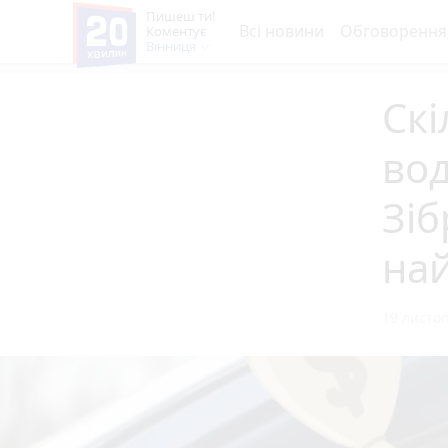
Пишеш ти!
Всі новини
Обговорення
Коментує
Вінниця
Скі
вод
Зіб
на
19 листоп