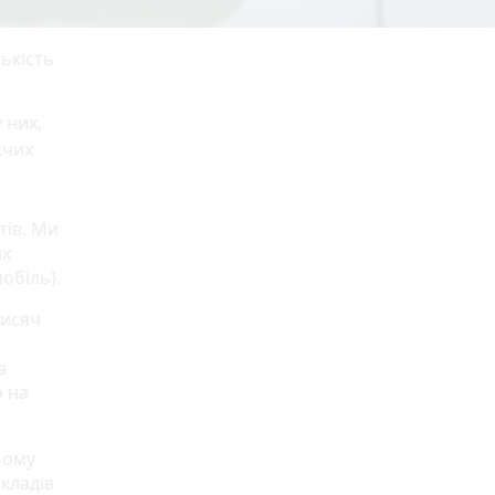
ькість
 них,
жчих
тів. Ми
их
обіль).
тисяч
а
о на
ьому
акладів