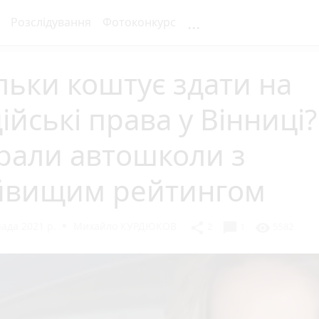
...
Розслідування
Фотоконкурс
льки коштує здати на
ійські права у Вінниці?
рали автошколи з
йвищим рейтингом
ада 2021 р.
Михайло КУРДЮКОВ
chat_bubble
share
visibility
2
1
5582