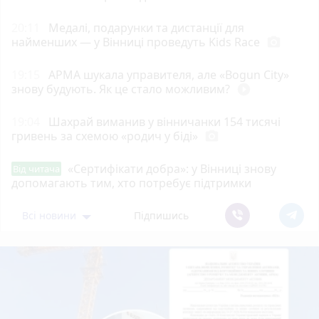
20:11
Медалі, подарунки та дистанції для
найменших — у Вінниці проведуть Kids Race
photo_camera
19:15
АРМА шукала управителя, але «Bogun City»
знову будують. Як це стало можливим?
play_circle_filled
19:04
Шахрай виманив у вінничанки 154 тисячі
гривень за схемою «родич у біді»
photo_camera
«Сертифікати добра»: у Вінниці знову
Від читача
допомагають тим, хто потребує підтримки
Всі новини
Підпишись