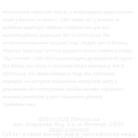
Незалежний новинний портал з оперативним висвітленням
подій у Вінниці та області. Сайт новин №1 у Вінниці за
розміром аудиторії. Новини створюються для Вас
мультимедійною редакцією RIA та 20minut.ua. Ми
висвітлюємо важливі та цікаві події, людей, життя Вінниці.
Редакція запрошує читачів додавати власні новини в розділ
"Від читачів". Сайт 20minut.ua входить до видавничої групи
RIA Media, яка також є частиною Медіа корпорації RIA ©
20minut.ua. Усі права захищені. Будь-яка публiкацiя,
передрук чи наступне поширення матеріалів сайту у
друкованих або електронних засобах масової інформації
можлива винятково у разі письмового дозволу
правовласника.
©2017-2025 20minut.ua
вул. Ширшова, буд. 3-а, м. Вінниця, 21032
[email protected]
Cуб'єкт у сфері онлайн-медіа; ідентифікатор медіа