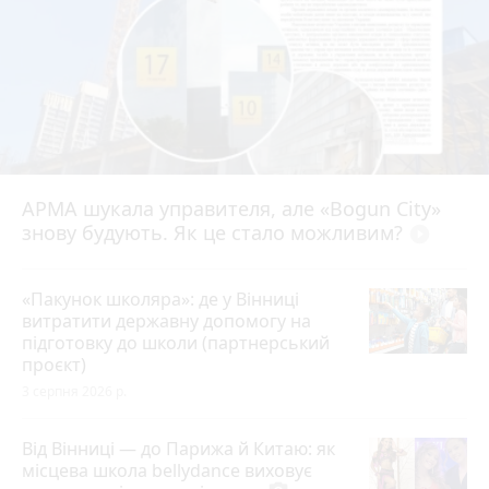
АРМА шукала управителя, але «Bogun City»
знову будують. Як це стало можливим?
play_circle_filled
«Пакунок школяра»: де у Вінниці
витратити державну допомогу на
підготовку до школи (партнерський
проєкт)
3 серпня 2026 р.
Від Вінниці — до Парижа й Китаю: як
місцева школа bellydance виховує