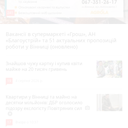
241
Вакансії в супермаркеті «Грош», АН
4 серпня 2026 р.
«Благоустрій» та 51 актуальних пропозицій
роботи у Вінниці (оновлено)
Знайшов чужу картку і купив квіти
майже на 20 тисяч гривень
19
4 серпня 2026 р.
Квартири у Вінниці та майно на
десятки мільйонів: ДБР оголосило
підозру екслогісту Повітряних сил
photo_camera
play_circle_filled
17
Вчора о 10:37