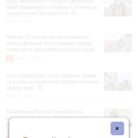
Удар незламності: історія захисника,
який повернувся з полону і розпочав
новий сезон Прем’єр-ліги
photo_camera
Вчора о 20:15
Майже 15 мільйонів на «плаваючі»
люки у Вінниці: хто отримав підряд і
чому місто відмовляється від старих
12
Вчора о 13:42
«Син занедужав після бойових травм,
то я сіла на комбайн»: відома співачка
збирає хліб
play_circle_filled
Вчора о 19:30
Квартири у Вінниці та майно на
десятки мільйонів: ДБР оголосило
підозру екслогісту Повітряних сил
photo_camera
×
play_circle_filled