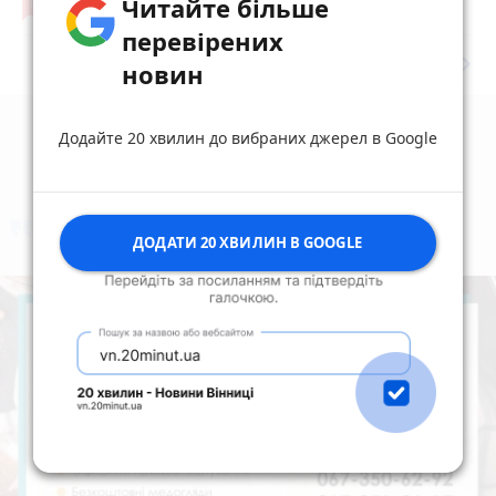
Читайте більше
17
Вчора о 10:37
перевірених
keyboard_arrow_right
Дивитись ще
новин
Додайте 20 хвилин до вибраних джерел в Google
коментують
Найчастіше
ДОДАТИ 20 ХВИЛИН В GOOGLE