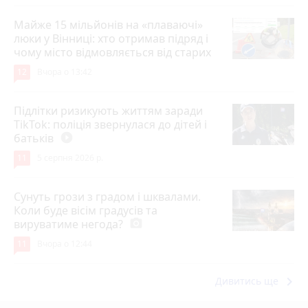
Майже 15 мільйонів на «плаваючі»
люки у Вінниці: хто отримав підряд і
чому місто відмовляється від старих
12
Вчора о 13:42
Підлітки ризикують життям заради
TikTok: поліція звернулася до дітей і
батьків
play_circle_filled
11
5 серпня 2026 р.
Сунуть грози з градом і шквалами.
Коли буде вісім градусів та
вируватиме негода?
photo_camera
11
Вчора о 12:44
keyboard_arrow_right
Дивитись ще