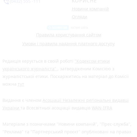
КОРИСНЕ
phone_in_talk
(0432) 555 -111
Новини компаній
Огляди
Правила користування сайтом
Умови і правила надання платного доступу
Редакція керується в своїй роботі
"Кодексом етики
українського журналіста"
, затвердженим Комісією з
журналістської етики. Поскаржитись на матеріал до Комісії
можна
тут
Видання є членом
Асоціації Незалежні регіональні видавці
України
та Всесвітньої асоціації видавців
WAN-IFRA
Матеріали з позначками "Новини компаній", "Прес-служба",
"Реклама" та "Партнерський проєкт" опубліковані на правах