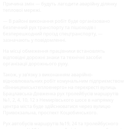
Причина змін — будуть лагодити аварійну ділянку
теплової мережі.
— В районі виконання робіт буде організовано
безпечний рух транспорту та пішоходів і
безперешкодний проїзд спецтранспорту, —
зазначають у повідомленні.
На місці обмеження працівники встановлять
відповідні дорожні знаки та технічні засоби
організації дорожнього руху.
Також, у зв’язку з виконанням аварійно-
відновлювальних робіт комунальним підприємством
«Вінницяміськтеплоенерго» на перехресті вулиць
Брацлавська-Довженка рух тролейбусів маршрутів
№1, 2, 4, 10, 12 з Немирівського шосе в напрямку
центра міста буде здійснюватися через вулицю
Привокзальна, проспект Коцюбинського.
Рух автобусів маршрутів №19, 24 та тролейбусного