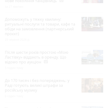
нове покоління танцівниць
photo_camera
за 27 хвилин
Допоможуть у тяжку хвилину:
ритуальні послуги та товари, кафе та
обіди на замовлення (партнерський
проєкт)
25 червня 2026 р.
Після шести років простою «Мою
Ластівку» віддають в оренду. Що
відомо про аукціон
photo_camera
5 годин тому
До 170 тисяч і без попереджень: у
Раді готують великі штрафи за
російську музику
6 годин тому