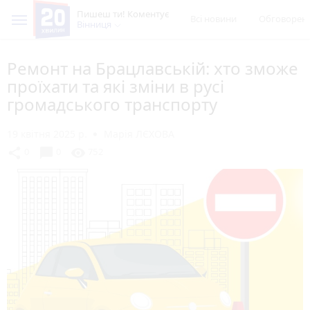
Пишеш ти! Коментує
Всі новини
Обговорен
Вінниця
Ремонт на Брацлавській: хто зможе
проїхати та які зміни в русі
громадського транспорту
19 квітня 2025 р.
Марія ЛЄХОВА
chat_bubble
share
visibility
0
0
752