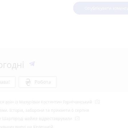
Опублікувати комент
огодні
ава!
Робота
photo_camera
вся воїн із Мазурівки Костянтин Горнічанський
ами. Історія, заборони та прикмети 6 серпня
photo_camera
 у Шаргороді майже відреставрували
рульних вночі на Келецькій