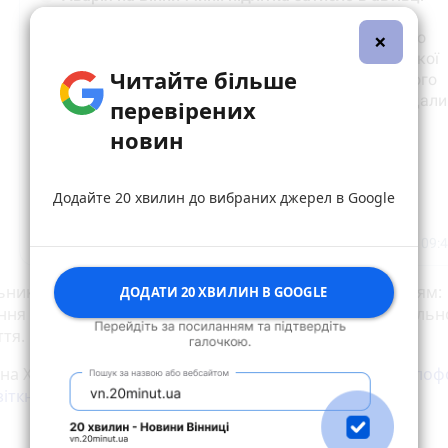
×
Читайте більше
перевірених
новин
Додайте 20 хвилин до вибраних джерел в Google
ьники звернулися до батьків із важливим нагадуванням:
ДОДАТИ 20 ХВИЛИН В GOOGLE
ння транспортним засобом вимагає знань, відповідально
ття. Безпека — передусім!»
, на Хмельницькому шосе
через вимкнену секцію світло
зіткнувся з Kia
. Двоє пасажирів у лікарні.