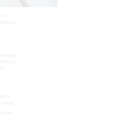
и і
затисло
 великій
тисло в
НС
менту
 водія.
едикам