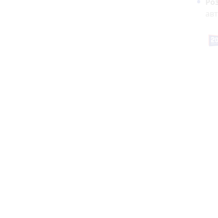
Ро
авт