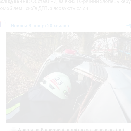
зслідування:
Обставини, за яких 16-річний хлопець кер
омобілем і скоїв ДТП, з'ясовують слідчі.