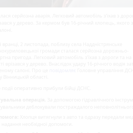
лася серйозна аварія. Легковий автомобіль з’їхав з дорог
зався у дерево. За кермом був 16-річний хлопець, якого 
алоні.
 вранці, 2 листопада, поблизу села Наддністрянське
окуриловецької громади сталася серйозна дорожньо-
тна пригода. Легковий автомобіль з’їхав з дороги та на
і врізався у дерево. Внаслідок удару 16-річного водія за
еному салоні. Про це
повідомляє
Головне управління ДС
у Вінницькій області.
е події оперативно прибули бійці ДСНС.
тувальна операція.
За допомогою гідравлічного інстру
увальники деблокували постраждалого неповнолітнього
помога:
Хлопця витягнули з авто та одразу передали м
 надання необхідної допомоги.