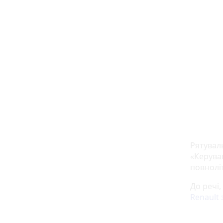
Рятувал
«Керува
повнолі
До речі
Renault 