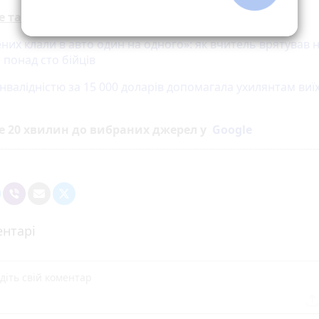
е також:
них клали в авто один на одного»: як вчитель врятував 
 понад сто бійців
інвалідністю за 15 000 доларів допомагала ухилянтам виї
е 20 хвилин до вибраних джерел у
Google
нтарі