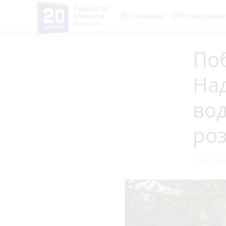
Пишеш ти!
Всі новини
Обговорення
Коментує
Вінниця
Поб
Над
вод
ро
2 листопа