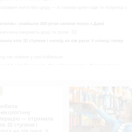
газовані напої без цукру — зі смаком крем-соди та полуниці з
илів»: знайшли 300-річні записи посла з Данії
photo_camera
інниччину накриють дощі та грози
ла опік ІІІ ступеня і келоїд на пів руки. У клініці тепер
ід час пожежі у селі Кобильня
 1,2 мільйона заяв. Які університети у Вінниці стали
play_circle_filled
поліція звернулася до дітей і батьків
play_circle_filled
photo_camera
інниччині влаштували відпочинок для поранених воїнів
photo_camera
у вогні: що горіло на Вінниччині
робила
 вінницька адвокатка пояснила важливе рішення уряду
інекологічну
и Якушинецькій громаді
перацію — отримала
ік ІІІ ступеня і
photo_camera
їнські захисники відбили 259 атак
елоїд на пів руки. У