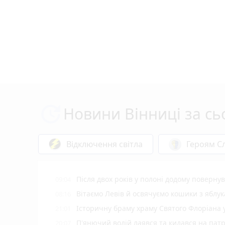
Новини Вінниці за сь
Відключення світла
Героям Сл
Після двох років у полоні додому поверну
09:04
Вітаємо Левів й освячуємо кошики з яблук
08:16
Історичну браму храму Святого Флоріана
21:01
П'янючий водій лаявся та кидався на пат
20:07