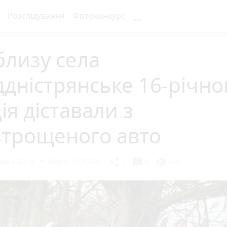
...
Розслідування
Фотоконкурс
лизу села
дністрянське 16-річно
ія діставали з
зтрощеного авто
да 2025 р.
Марія ЛЄХОВА
chat_bubble
share
visibility
1
0
414