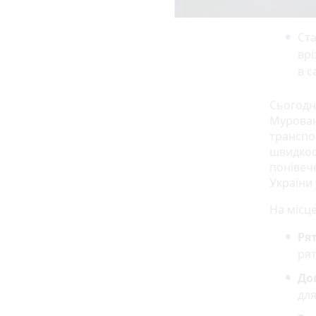
Ста
врі
в с
Сьогодні
Мурован
транспор
швидкост
понівеч
України 
На місц
Ря
рят
До
для