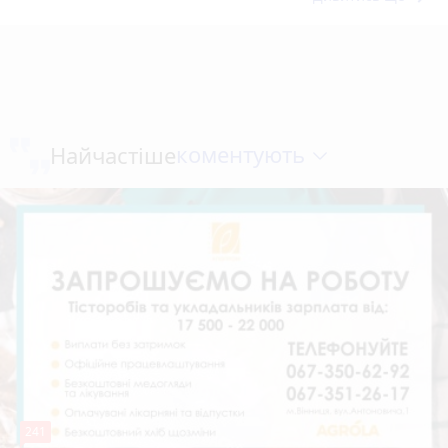
коментують
Найчастіше
241