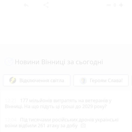
reply
share
remove
add
0
Новини Вінниці за сьогодні
Відключення світла
Героям Слава!
12:21
177 мільйонів витратять на ветеранів у
Вінниці. На що підуть ці гроші до 2029 року?
12:04
Під тисячами російських дронів українські
воїни відбили 261 атаку за добу
photo_camera