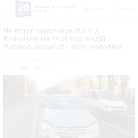
Пишеш ти! Коментує
Всі новини
Обговорен
Вінниця
Не встиг загальмувати: під
Вінницею на переході водій
Daewoo насмерть збив чоловіка
17 жовтня 2018 р.
Ольга БОБРУСЬ
chat_bubble
share
visibility
32
6
2152