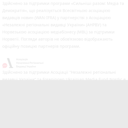
Здійснено за підтримки програми «Сильніші разом: Медіа та
Демократія», що реалізується Всесвітньою асоціацією
видавців новин (WAN-IFRA) у партнерстві з Асоціацією
«Незалежні регіональні видавці України» (АНРВУ) та
Норвезькою асоціацією медіабізнесу (MBL) за підтримки
Норвегії. Погляди авторів не обов’язково відображають
офіційну позицію партнерів програми.
Здійснено за підтримки Асоціації “Незалежні регіональні
видавці України” та Foreningen Ukrainian Media Fund Nordic в
рамках реалізації проєкту Хаб підтримки регіональних медіа.
Погляди авторів не обов'язково збігаються з офіційною
позицією партнерів
Незалежний новинний портал з оперативним висвітленням
подій у Вінниці та області. Сайт новин №1 у Вінниці за