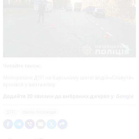
Читайте також:
Моторошне ДТП на Барському шосе: водій «Славути»
врізався у вантажівку
Додайте 20 хвилин до вибраних джерел у
Google
ДТП
збили пішохода