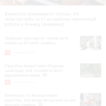
Вакансії в супермаркеті «Грош», АН
4 серпня 2026 р.
«Благоустрій» та 51 актуальних пропозицій
роботи у Вінниці (оновлено)
Знайшов чужу картку і купив квіти
майже на 20 тисяч гривень
19
4 серпня 2026 р.
Парк біля лікарні імені Ющенка
занепадає. Але грошей на його
відновлення немає
photo_camera
15
3 серпня 2026 р.
Вінничани: «У Вінниці немає
укриттів». Але влада витратила на них
мільярд гривень
photo_camera