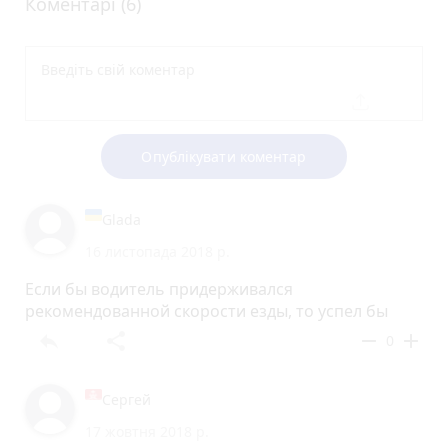
Коментарі (6)
Опублікувати коментар
Glada
16 листопада 2018 р.
Если бы водитель придерживался
рекомендованной скорости езды, то успел бы
reply
share
remove
add
0
Сергей
17 жовтня 2018 р.