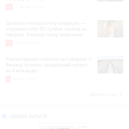
12
3 серпня 2026 р.
Зробила гінекологічну операцію —
отримала опік ІІІ ступеня і келоїд на
пів руки. У клініці тепер мовчанка
10
Вчора о 18:55
Реконструкція очисних на Сабарові. У
Вінниці готують грандіозний проєкт
за 4 мільярди
9
Вчора о 12:27
keyboard_arrow_right
Дивитись ще
СВІЖИЙ ВИПУСК