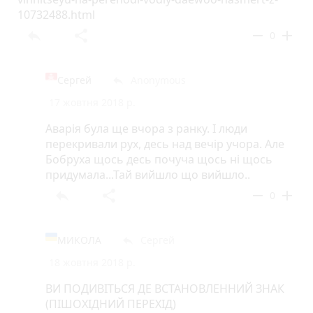
10732488.html
reply
share
remove
add
0
Сергей
Anonymous
reply
17 жовтня 2018 р.
Аварія була ще вчора з ранку. І люди
перекривали рух, десь над вечір учора. Але
Бобруха щось десь почуча щось ні щось
придумала...Тай вийшло що вийшло..
reply
share
remove
add
0
МИКОЛА
Сергей
reply
18 жовтня 2018 р.
ВИ ПОДИВІТЬСЯ ДЕ ВСТАНОВЛЕННИЙ ЗНАК
(ПІШОХІДНИЙ ПЕРЕХІД)