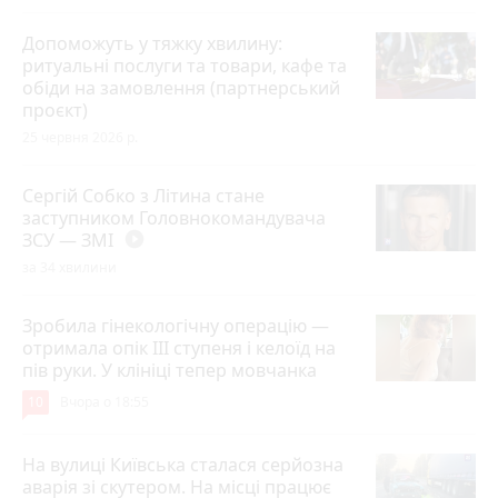
Допоможуть у тяжку хвилину:
ритуальні послуги та товари, кафе та
обіди на замовлення (партнерський
проєкт)
25 червня 2026 р.
Сергій Собко з Літина стане
заступником Головнокомандувача
ЗСУ — ЗМІ
play_circle_filled
за 34 хвилини
Зробила гінекологічну операцію —
отримала опік ІІІ ступеня і келоїд на
пів руки. У клініці тепер мовчанка
10
Вчора о 18:55
На вулиці Київська сталася серйозна
аварія зі скутером. На місці працює