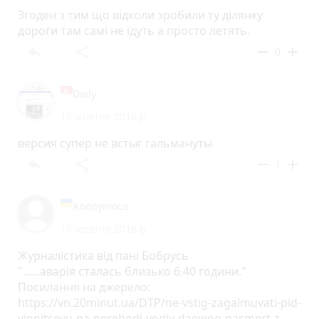
Згоден з тим що відколи зробили ту ділянку
дороги там самі не їдуть а просто летять.
reply
share
remove
add
0
Daily
17 жовтня 2018 р.
версия супер не встыг гальмануты
reply
share
remove
add
1
Anonymous
17 жовтня 2018 р.
Журналістика від пані Бобрусь
"......аварія сталась близько 6.40 години."
Посилання на джерело:
https://vn.20minut.ua/DTP/ne-vstig-zagalmuvati-pid-
vinnitseyu-na-perehodi-vodiy-daewoo-nasmert-z-