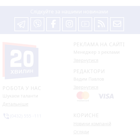
Слідкуйте за нашими новинами
РЕКЛАМА НА САЙТІ
Менеджер з реклами
Звернутися
РЕДАКТОРИ
Вадим Павлов
Звернутися
РОБОТА У НАС
Шукаєм таланти
Детальніше
КОРИСНЕ
phone_in_talk
(0432) 555 -111
Новини компаній
Огляди