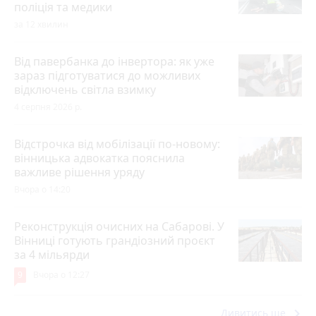
поліція та медики
за 12 хвилин
Від павербанка до інвертора: як уже
зараз підготуватися до можливих
відключень світла взимку
4 серпня 2026 р.
Відстрочка від мобілізації по-новому:
вінницька адвокатка пояснила
важливе рішення уряду
Вчора о 14:20
Реконструкція очисних на Сабарові. У
Вінниці готують грандіозний проєкт
за 4 мільярди
9
Вчора о 12:27
keyboard_arrow_right
Дивитись ще