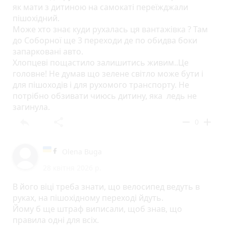
як мати з дитиною на самокаті переїжджали
пішохідний.
Може хто знає куди рухалась ця вантажівка ? Там
до Соборної ще 3 переходи де по обидва боки
запарковані авто.
Хлопцеві пощастило залишитись живим..Це
головне! Не думав що зелене світло може бути і
для пішоходів і для рухомого транспорту. Не
потрібно обзивати чиюсь дитину, яка ледь не
загинула.
reply
share
remove
add
0
Olena Buga
28 квітня 2026 р.
В його віці треба знати, що велосипед ведуть в
руках, на пішохідному переході йдуть.
Йому б ще штраф виписали, щоб знав, що
правила одні для всіх.