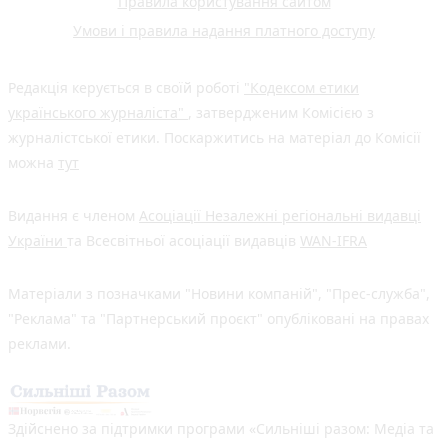
Правила користування сайтом
Умови і правила надання платного доступу
Редакція керується в своїй роботі
"Кодексом етики
українського журналіста"
, затвердженим Комісією з
журналістської етики. Поскаржитись на матеріал до Комісії
можна
тут
Видання є членом
Асоціації Незалежні регіональні видавці
України
та Всесвітньої асоціації видавців
WAN-IFRA
Матеріали з позначками "Новини компаній", "Прес-служба",
"Реклама" та "Партнерський проєкт" опубліковані на правах
реклами.
Здійснено за підтримки програми «Сильніші разом: Медіа та