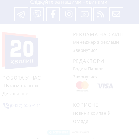
Слідкуйте за нашими новинами
РЕКЛАМА НА САЙТІ
Менеджер з реклами
Звернутися
РЕДАКТОРИ
Вадим Павлов
Звернутися
РОБОТА У НАС
Шукаєм таланти
Детальніше
КОРИСНЕ
phone_in_talk
(0432) 555 -111
Новини компаній
Огляди