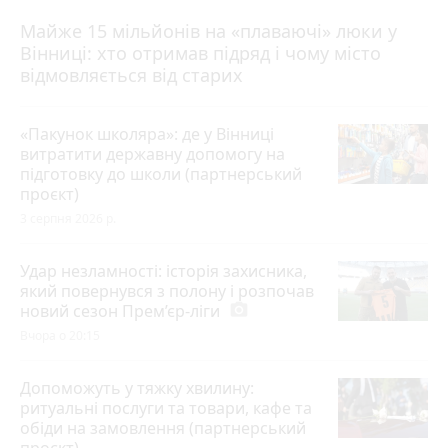
Майже 15 мільйонів на «плаваючі» люки у
Вінниці: хто отримав підряд і чому місто
відмовляється від старих
«Пакунок школяра»: де у Вінниці
витратити державну допомогу на
підготовку до школи (партнерський
проєкт)
3 серпня 2026 р.
Удар незламності: історія захисника,
який повернувся з полону і розпочав
новий сезон Прем’єр-ліги
photo_camera
Вчора о 20:15
Допоможуть у тяжку хвилину:
ритуальні послуги та товари, кафе та
обіди на замовлення (партнерський
проєкт)