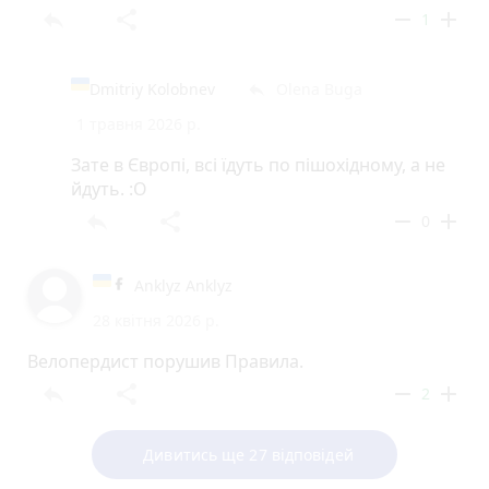
reply
share
remove
add
1
Dmitriy Kolobnev
Olena Buga
reply
1 травня 2026 р.
Зате в Європі, всі їдуть по пішохідному, а не
йдуть. :O
reply
share
remove
add
0
Anklyz Anklyz
28 квітня 2026 р.
Велопердист порушив Правила.
reply
share
remove
add
2
Дивитись ще 27 відповідей