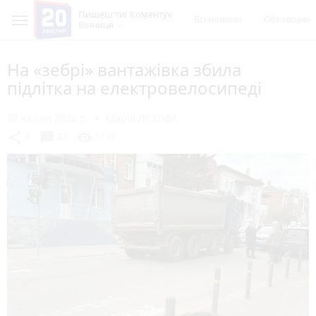
Пишеш ти! Коментує
Всі новини
Обговорен
Вінниця
На «зебрі» вантажівка збила
підлітка на електровелосипеді
27 квітня 2026 р.
Марія ЛЄХОВА
chat_bubble
share
visibility
0
32
1135