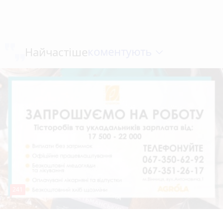
коментують
Найчастіше
241