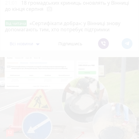
21:01
18 громадських криниць оновлять у Вінниці
до кінця серпня
photo_camera
«Сертифікати добра»: у Вінниці знову
Від читача
допомагають тим, хто потребує підтримки
Всі новини
Підпишись
12