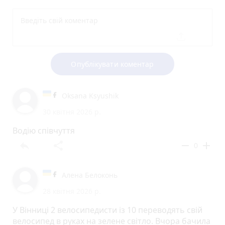
Опублікувати коментар
Oksana Ksyushik
30 квітня 2026 р.
Водію співчуття
reply
share
remove
add
0
Алена Белоконь
28 квітня 2026 р.
У Вінниці 2 велосипедисти із 10 переводять свій
велосипед в руках на зелене світло. Вчора бачила