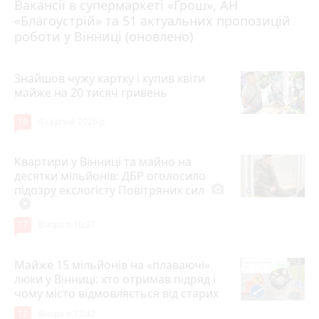
Вакансії в супермаркеті «Грош», АН
4 серпня 2026 р.
«Благоустрій» та 51 актуальних пропозицій
роботи у Вінниці (оновлено)
Знайшов чужу картку і купив квіти
майже на 20 тисяч гривень
19
4 серпня 2026 р.
Квартири у Вінниці та майно на
десятки мільйонів: ДБР оголосило
підозру екслогісту Повітряних сил
photo_camera
play_circle_filled
17
Вчора о 10:37
Майже 15 мільйонів на «плаваючі»
люки у Вінниці: хто отримав підряд і
чому місто відмовляється від старих
12
Вчора о 13:42