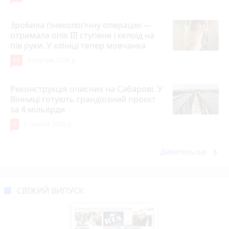
Зробила гінекологічну операцію —
отримала опік ІІІ ступеня і келоїд на
пів руки. У клініці тепер мовчанка
10
5 серпня 2026 р.
Реконструкція очисних на Сабарові. У
Вінниці готують грандіозний проєкт
за 4 мільярди
9
5 серпня 2026 р.
keyboard_arrow_right
Дивитись ще
СВІЖИЙ ВИПУСК