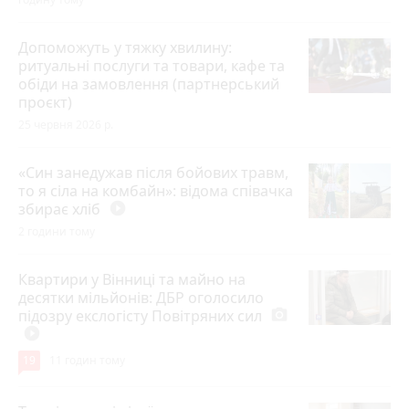
Допоможуть у тяжку хвилину:
ритуальні послуги та товари, кафе та
обіди на замовлення (партнерський
проєкт)
25 червня 2026 р.
«Син занедужав після бойових травм,
то я сіла на комбайн»: відома співачка
збирає хліб
play_circle_filled
2 години тому
Квартири у Вінниці та майно на
десятки мільйонів: ДБР оголосило
підозру екслогісту Повітряних сил
photo_camera
play_circle_filled
19
11 годин тому