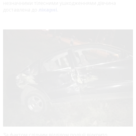
незначними тілесними ушкодженнями дівчина
доставлена до
лікарні
.
За фактом слідчим відділом поліції відкрито