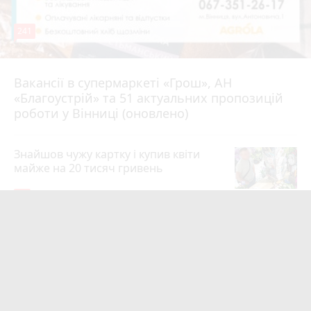
241
Вакансії в супермаркеті «Грош», АН
4 серпня 2026 р.
«Благоустрій» та 51 актуальних пропозицій
роботи у Вінниці (оновлено)
Знайшов чужу картку і купив квіти
майже на 20 тисяч гривень
19
4 серпня 2026 р.
Квартири у Вінниці та майно на
десятки мільйонів: ДБР оголосило
підозру екслогісту Повітряних сил
photo_camera
play_circle_filled
19
11 годин тому