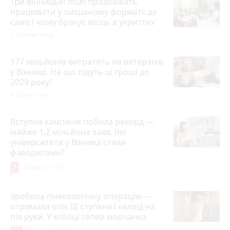
Три вінницькі ліцеї продовжать
працювати у змішаному форматі: де
саме і чому бракує місць в укриттях
3 години тому
177 мільйонів витратять на ветеранів
у Вінниці. На що підуть ці гроші до
2029 року?
9 годин тому
Вступна кампанія побила рекорд —
майже 1,2 мільйона заяв. Які
університети у Вінниці стали
фаворитами?
7
Вчора о 17:36
Зробила гінекологічну операцію —
отримала опік ІІІ ступеня і келоїд на
пів руки. У клініці тепер мовчанка