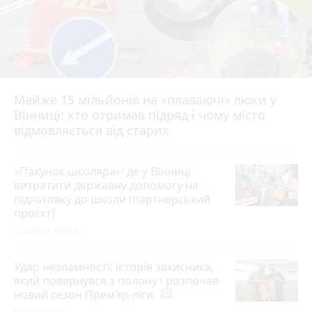
10
Майже 15 мільйонів на «плаваючі» люки у
Вінниці: хто отримав підряд і чому місто
відмовляється від старих
«Пакунок школяра»: де у Вінниці
витратити державну допомогу на
підготовку до школи (партнерський
проєкт)
3 серпня 2026 р.
Удар незламності: історія захисника,
який повернувся з полону і розпочав
новий сезон Прем’єр-ліги
photo_camera
годину тому