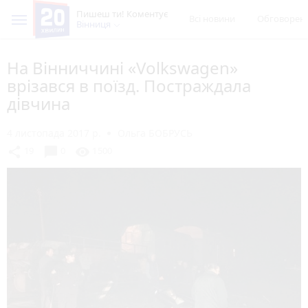
Пишеш ти! Коментує
Всі новини
Обговорен
Вінниця
На Вінниччині «Volkswagen»
врізався в поїзд. Постраждала
дівчина
4 листопада 2017 р.
Ольга БОБРУСЬ
chat_bubble
share
visibility
19
0
1500