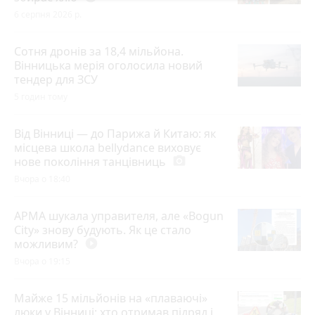
6 серпня 2026 р.
Сотня дронів за 18,4 мільйона.
Вінницька мерія оголосила новий
тендер для ЗСУ
5 годин тому
Від Вінниці — до Парижа й Китаю: як
місцева школа bellydance виховує
нове покоління танцівниць
photo_camera
Вчора о 18:40
АРМА шукала управителя, але «Bogun
City» знову будують. Як це стало
можливим?
play_circle_filled
Вчора о 19:15
Майже 15 мільйонів на «плаваючі»
люки у Вінниці: хто отримав підряд і