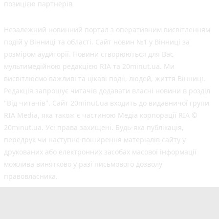
позицією партнерів
Незалежний новинний портал з оперативним висвітленням
подій у Вінниці та області. Сайт новин №1 у Вінниці за
розміром аудиторії. Новини створюються для Вас
мультимедійною редакцією RIA та 20minut.ua. Ми
висвітлюємо важливі та цікаві події, людей, життя Вінниці.
Редакція запрошує читачів додавати власні новини в розділ
"Від читачів". Сайт 20minut.ua входить до видавничої групи
RIA Media, яка також є частиною Медіа корпорації RIA ©
20minut.ua. Усі права захищені. Будь-яка публiкацiя,
передрук чи наступне поширення матеріалів сайту у
друкованих або електронних засобах масової інформації
можлива винятково у разі письмового дозволу
правовласника.
©2017-2025 20minut.ua
вул. Ширшова, буд. 3-а, м. Вінниця, 21032
[email protected]