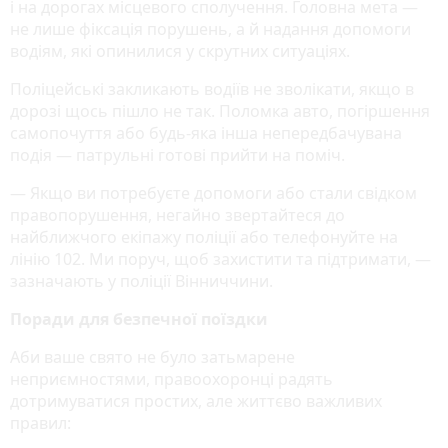
і на дорогах місцевого сполучення. Головна мета —
не лише фіксація порушень, а й надання допомоги
водіям, які опинилися у скрутних ситуаціях.
Поліцейські закликають водіїв не зволікати, якщо в
дорозі щось пішло не так. Поломка авто, погіршення
самопочуття або будь-яка інша непередбачувана
подія — патрульні готові прийти на поміч.
— Якщо ви потребуєте допомоги або стали свідком
правопорушення, негайно звертайтеся до
найближчого екіпажу поліції або телефонуйте на
лінію 102. Ми поруч, щоб захистити та підтримати, —
зазначають у поліції Вінниччини.
Поради для безпечної поїздки
Аби ваше свято не було затьмарене
неприємностями, правоохоронці радять
дотримуватися простих, але життєво важливих
правил: