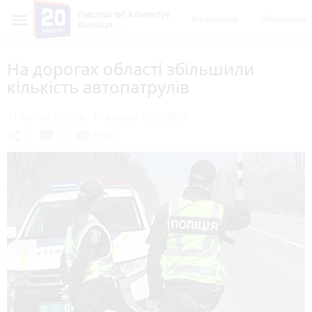
Пишеш ти! Коментує
Всі новини
Обговорен
Вінниця
На дорогах області збільшили
кількість автопатрулів
11 квітня 2026 р.
Альона ЧЕРНІЮК
chat_bubble
share
visibility
1
72
1080