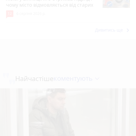
чому місто відмовляється від старих
12
6 серпня 2026 р.
keyboard_arrow_right
Дивитись ще
коментують
Найчастіше