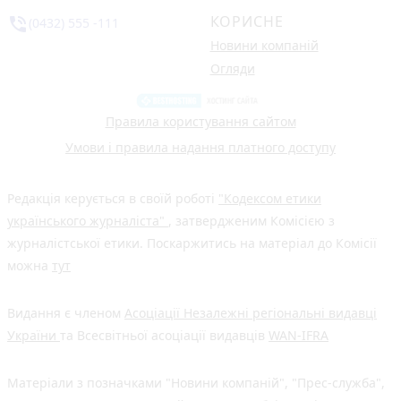
КОРИСНЕ
phone_in_talk
(0432) 555 -111
Новини компаній
Огляди
Правила користування сайтом
Умови і правила надання платного доступу
Редакція керується в своїй роботі
"Кодексом етики
українського журналіста"
, затвердженим Комісією з
журналістської етики. Поскаржитись на матеріал до Комісії
можна
тут
Видання є членом
Асоціації Незалежні регіональні видавці
України
та Всесвітньої асоціації видавців
WAN-IFRA
Матеріали з позначками "Новини компаній", "Прес-служба",