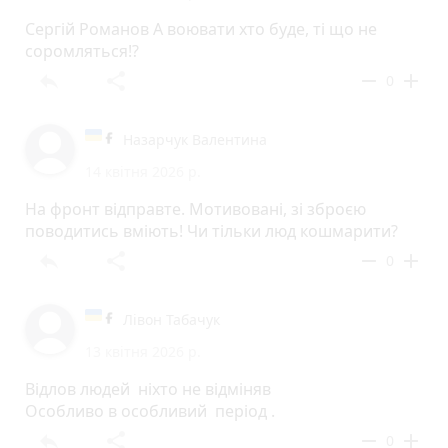
Сергій Романов А воювати хто буде, ті що не
соромляться!?
reply
share
remove
add
0
Назарчук Валентина
14 квітня 2026 р.
На фронт відправте. Мотивовані, зі зброєю
поводитись вміють! Чи тільки люд кошмарити?
reply
share
remove
add
0
Лівон Табачук
13 квітня 2026 р.
Відлов людей ніхто не відміняв
Особливо в особливий період .
reply
share
remove
add
0