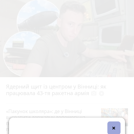
Ядерний щит із центром у Вінниці: як
працювала 43-тя ракетна армія
photo_camera
play_circle_filled
«Пакунок школяра»: де у Вінниці
витратити державну допомогу на
підготовку до школи (партнерський
×
проєкт)