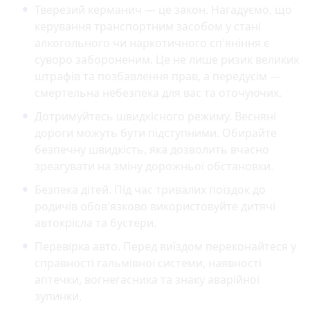
Тверезий керманич — це закон. Нагадуємо, що
керування транспортним засобом у стані
алкогольного чи наркотичного сп'яніння є
суворо забороненим. Це не лише ризик великих
штрафів та позбавлення прав, а передусім —
смертельна небезпека для вас та оточуючих.
Дотримуйтесь швидкісного режиму. Весняні
дороги можуть бути підступними. Обирайте
безпечну швидкість, яка дозволить вчасно
зреагувати на зміну дорожньої обстановки.
Безпека дітей. Під час тривалих поїздок до
родичів обов'язково використовуйте дитячі
автокрісла та бустери.
Перевірка авто. Перед виїздом переконайтеся у
справності гальмівної системи, наявності
аптечки, вогнегасника та знаку аварійної
зупинки.