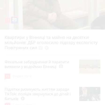
17
Квартири у Вінниці та майно на десятки
6 серпня 2026 р.
мільйонів: ДБР оголосило підозру екслогісту
Повітряних сил
photo_camera
play_circle_filled
Фекальне забруднення й паразити
виявили у водоймах Вінниці
photo_camera
15
Вчора о 15:12
Підлітки ризикують життям заради
TikTok: поліція звернулася до дітей і
батьків
play_circle_filled