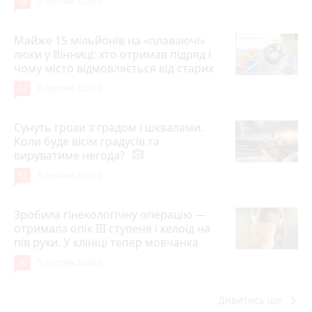
14
5 серпня 2026 р.
Майже 15 мільйонів на «плаваючі»
люки у Вінниці: хто отримав підряд і
чому місто відмовляється від старих
12
6 серпня 2026 р.
Сунуть грози з градом і шквалами.
Коли буде вісім градусів та
вируватиме негода?
photo_camera
12
6 серпня 2026 р.
Зробила гінекологічну операцію —
отримала опік ІІІ ступеня і келоїд на
пів руки. У клініці тепер мовчанка
10
5 серпня 2026 р.
keyboard_arrow_right
Дивитись ще