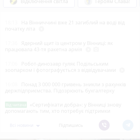
Відключення світла
Героям Слава!
18:13
На Вінниччині вже 21 загиблий на воді від
початку літа
play_circle_filled
17:36
Ядерний щит із центром у Вінниці: як
працювала 43-тя ракетна армія
play_circle_filled
photo_camera
17:06
Робот-динозавр гуляє Подільським
зоопарком і фотографується з відвідувачами
play_circle_filled
16:08
Понад 3 000 000 гривень зникли з рахунків
держпідприємства. Підозрюють бухгалтерку
«Сертифікати добра»: у Вінниці знову
Від читача
допомагають тим, хто потребує підтримки
Всі новини
Підпишись