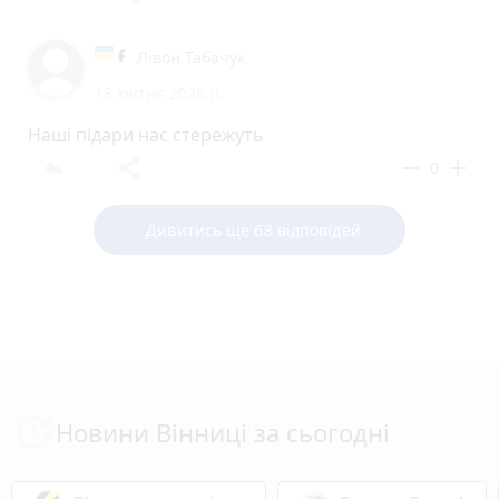
Лівон Табачук
13 квітня 2026 р.
Наші підари нас стережуть
reply
share
remove
add
0
Дивитись ще 68 відповідей
Новини Вінниці за сьогодні