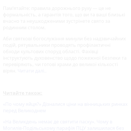
Пам’ятайте: правила дорожнього руху — це не
формальність, а гарантія того, що ви та ваші близькі
вчасно та неушкодженими зустрінете свято за
родинним столом.
Аби святкові богослужіння минули без надзвичайних
подій, рятувальники проводять профілактичні
обходи культових споруд області. Фахівці
інструктують духовенство щодо пожежної безпеки та
перевіряють, чи готові храми до великої кількості
вірян.
Читати далі..
Читайте також:
«По чому яйця?» Дізналися ціни на вінницьких ринках
перед Великоднем
«На Великдень немає де святити паску». Чому в
Могилів-Подільському парафія ПЦУ залишилася без