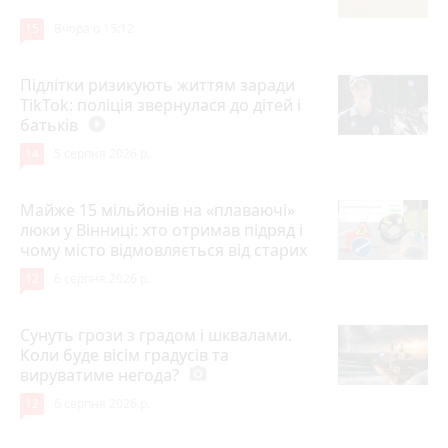
15
Вчора о 15:12
Підлітки ризикують життям заради
TikTok: поліція звернулася до дітей і
батьків
play_circle_filled
14
5 серпня 2026 р.
Майже 15 мільйонів на «плаваючі»
люки у Вінниці: хто отримав підряд і
чому місто відмовляється від старих
12
6 серпня 2026 р.
Сунуть грози з градом і шквалами.
Коли буде вісім градусів та
вируватиме негода?
photo_camera
12
6 серпня 2026 р.