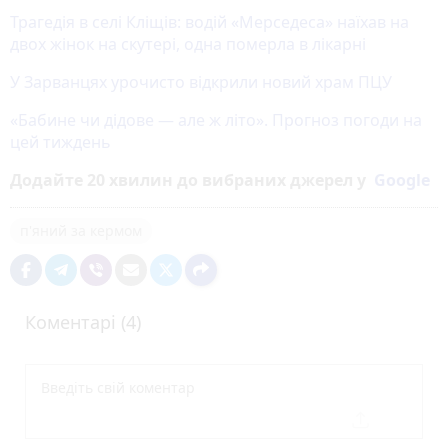
Трагедія в селі Кліщів: водій «Мерседеса» наїхав на
двох жінок на скутері, одна померла в лікарні
У Зарванцях урочисто відкрили новий храм ПЦУ
«Бабине чи дідове — але ж літо». Прогноз погоди на
цей тиждень
Додайте 20 хвилин до вибраних джерел у
Google
п'яний за кермом
Коментарі (4)