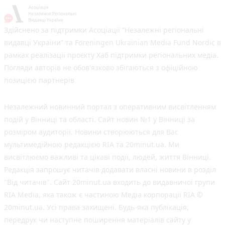
Здійснено за підтримки Асоціації “Незалежні регіональні
видавці України” та Foreningen Ukrainian Media Fund Nordic в
рамках реалізації проєкту Хаб підтримки регіональних медіа.
Погляди авторів не обов'язково збігаються з офіційною
позицією партнерів
Незалежний новинний портал з оперативним висвітленням
подій у Вінниці та області. Сайт новин №1 у Вінниці за
розміром аудиторії. Новини створюються для Вас
мультимедійною редакцією RIA та 20minut.ua. Ми
висвітлюємо важливі та цікаві події, людей, життя Вінниці.
Редакція запрошує читачів додавати власні новини в розділ
"Від читачів". Сайт 20minut.ua входить до видавничої групи
RIA Media, яка також є частиною Медіа корпорації RIA ©
20minut.ua. Усі права захищені. Будь-яка публiкацiя,
передрук чи наступне поширення матеріалів сайту у