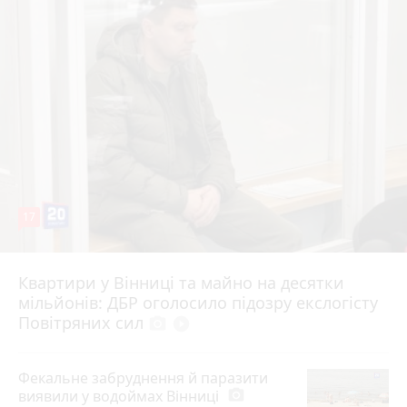
17
Квартири у Вінниці та майно на десятки
6 серпня 2026 р.
мільйонів: ДБР оголосило підозру екслогісту
Повітряних сил
photo_camera
play_circle_filled
Фекальне забруднення й паразити
виявили у водоймах Вінниці
photo_camera