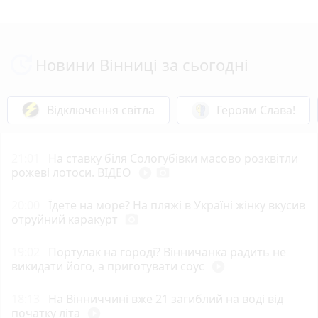
Новини Вінниці за сьогодні
Відключення світла
Героям Слава!
21:01
На ставку біля Сологубівки масово розквітли
рожеві лотоси. ВІДЕО
play_circle_filled
photo_camera
20:00
Їдете на море? На пляжі в Україні жінку вкусив
отруйний каракурт
photo_camera
19:02
Портулак на городі? Вінничанка радить не
викидати його, а приготувати соус
play_circle_filled
18:13
На Вінниччині вже 21 загиблий на воді від
початку літа
play_circle_filled