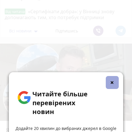
«Сертифікати добра»: у Вінниці знову
Від читача
допомагають тим, хто потребує підтримки
Всі новини
Підпишись
×
Читайте більше
перевірених
новин
Додайте 20 хвилин до вибраних джерел в Google
Ядерний щит із центром у Вінниці: як