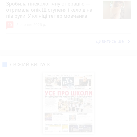
Зробила гінекологічну операцію —
отримала опік ІІІ ступеня і келоїд на
пів руки. У клініці тепер мовчанка
10
5 серпня 2026 р.
keyboard_arrow_right
Дивитись ще
СВІЖИЙ ВИПУСК