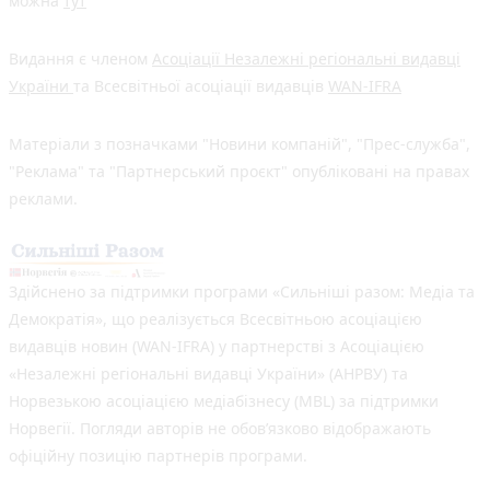
можна
тут
Видання є членом
Асоціації Незалежні регіональні видавці
України
та Всесвітньої асоціації видавців
WAN-IFRA
Матеріали з позначками "Новини компаній", "Прес-служба",
"Реклама" та "Партнерський проєкт" опубліковані на правах
реклами.
Здійснено за підтримки програми «Сильніші разом: Медіа та
Демократія», що реалізується Всесвітньою асоціацією
видавців новин (WAN-IFRA) у партнерстві з Асоціацією
«Незалежні регіональні видавці України» (АНРВУ) та
Норвезькою асоціацією медіабізнесу (MBL) за підтримки
Норвегії. Погляди авторів не обов’язково відображають
офіційну позицію партнерів програми.