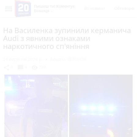
Пишеш ти! Коментує
Всі новини
Обговорен
Вінниця
На Василенка зупинили керманича
Audi з явними ознаками
наркотичного сп'яніння
24 вересня 2024 р.
Альона ЧЕРНІЮК
chat_bubble
share
visibility
0
4
239