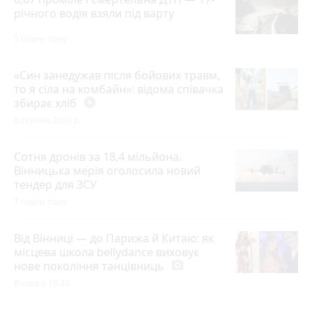
річного водія взяли під варту
5 годин тому
«Син занедужав після бойових травм,
то я сіла на комбайн»: відома співачка
збирає хліб
play_circle_filled
6 серпня 2026 р.
Сотня дронів за 18,4 мільйона.
Вінницька мерія оголосила новий
тендер для ЗСУ
7 годин тому
Від Вінниці — до Парижа й Китаю: як
місцева школа bellydance виховує
нове покоління танцівниць
photo_camera
Вчора о 18:40