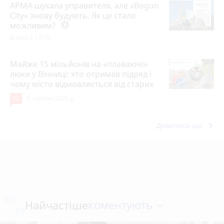
АРМА шукала управителя, але «Bogun
City» знову будують. Як це стало
можливим?
play_circle_filled
Вчора о 19:15
Майже 15 мільйонів на «плаваючі»
люки у Вінниці: хто отримав підряд і
чому місто відмовляється від старих
12
6 серпня 2026 р.
keyboard_arrow_right
Дивитись ще
коментують
Найчастіше