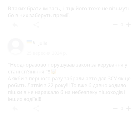
В таких брати їм зась, і тцк його тоже не візьмуть
бо в них заберуть премії.
reply
share
remove
add
0
Julia
25 вересня 2024 р.
"Неодноразово порушував закон за керування у
стані сп'яніння "‼️🤯
А якби з першого разу забрали авто для ЗСУ як це
робить Латвія з 22 року!!! То вже б давно ходило
пішки в не наражало б на небезпеку пішоходів і
інших водіїв!!!
reply
share
remove
add
0