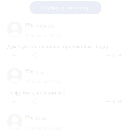
Опублікувати коментар
Аntonina
26 вересня 2024 р.
Дуже суворо покарали...протоколом... пздць
reply
share
remove
add
0
Vitalii
26 вересня 2024 р.
По футболці визначили :)
reply
share
remove
add
0
Юрій
25 вересня 2024 р.