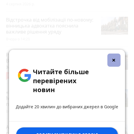
4 серпня 2026 р.
Відстрочка від мобілізації по-новому:
вінницька адвокатка пояснила
важливе рішення уряду
Вчора о 14:20
Реконструкція очисних на Сабарові. У
×
Вінниці готують грандіозний проєкт
за 4 мільярди
Читайте більше
8
Вчора о 12:27
перевірених
новин
«Ми побачили порожній і розорений
Могилів»: знайшли 300-річні записи
посла з Данії
Додайте 20 хвилин до вибраних джерел в Google
Вчора о 19:22
Атака росії забрала життя людей на
станції Квітнева: поїзди до