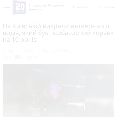
Пишеш ти! Коментує
Всі новини
Обговорен
Вінниця
На Київській викрили нетверезого
водія, який був позбавлений «прав»
на 10 років
22 вересня 2024 р.
Марія ЛЄХОВА
chat_bubble
share
visibility
0
0
241