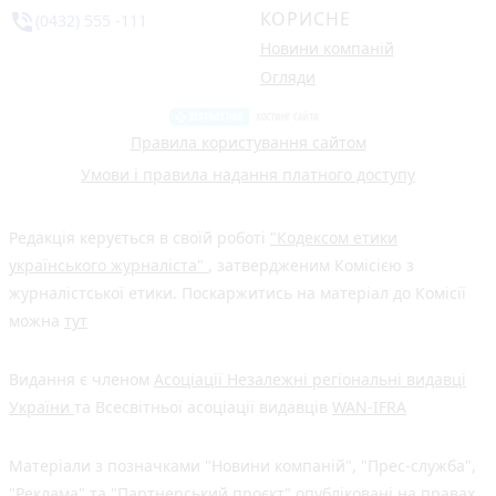
КОРИСНЕ
phone_in_talk
(0432) 555 -111
Новини компаній
Огляди
Правила користування сайтом
Умови і правила надання платного доступу
Редакція керується в своїй роботі
"Кодексом етики
українського журналіста"
, затвердженим Комісією з
журналістської етики. Поскаржитись на матеріал до Комісії
можна
тут
Видання є членом
Асоціації Незалежні регіональні видавці
України
та Всесвітньої асоціації видавців
WAN-IFRA
Матеріали з позначками "Новини компаній", "Прес-служба",
"Реклама" та "Партнерський проєкт" опубліковані на правах