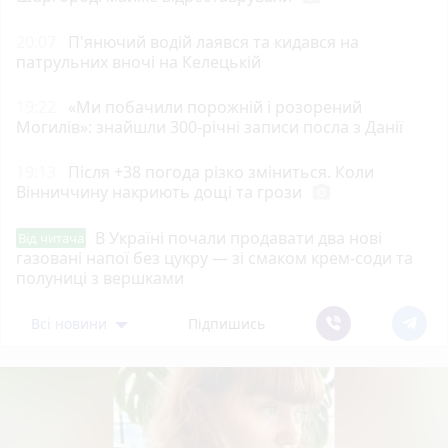
20:07
П'янючий водій лаявся та кидався на
патрульних вночі на Келецькій
19:22
«Ми побачили порожній і розорений
Могилів»: знайшли 300-річні записи посла з Данії
19:13
Після +38 погода різко зміниться. Коли
Вінниччину накриють дощі та грози
photo_camera
В Україні почали продавати два нові
Від читача
газовані напої без цукру — зі смаком крем-соди та
полуниці з вершками
Всі новини
Підпишись