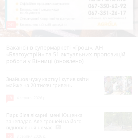
241
Вакансії в супермаркеті «Грош», АН
4 серпня 2026 р.
«Благоустрій» та 51 актуальних пропозицій
роботи у Вінниці (оновлено)
Знайшов чужу картку і купив квіти
майже на 20 тисяч гривень
19
4 серпня 2026 р.
Парк біля лікарні імені Ющенка
занепадає. Але грошей на його
відновлення немає
photo_camera
15
3 серпня 2026 р.