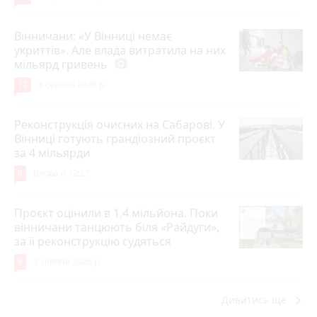
Вінничани: «У Вінниці немає
укриттів». Але влада витратила на них
мільярд гривень
photo_camera
12
3 серпня 2026 р.
Реконструкція очисних на Сабарові. У
Вінниці готують грандіозний проєкт
за 4 мільярди
8
Вчора о 12:27
Проєкт оцінили в 1,4 мільйона. Поки
вінничани танцюють біля «Райдуги»,
за її реконструкцію судяться
8
3 серпня 2026 р.
keyboard_arrow_right
Дивитись ще