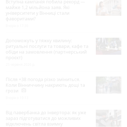
Вступна кампанія побила рекорд —
майже 1,2 мільйона заяв. Які
університети у Вінниці стали
фаворитами?
Вчора о 17:36
Допоможуть у тяжку хвилину:
ритуальні послуги та товари, кафе та
обіди на замовлення (партнерський
проєкт)
25 червня 2026 р.
Після +38 погода різко зміниться.
Коли Вінниччину накриють дощі та
грози
photo_camera
Вчора о 19:13
Від павербанка до інвертора: як уже
зараз підготуватися до можливих
відключень світла взимку