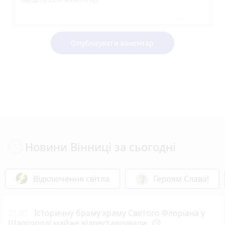
Опублікувати коментар
Новини Вінниці за сьогодні
Відключення світла
Героям Слава!
21:01
Історичну браму храму Святого Флоріана у
Шаргороді майже відреставрували
photo_camera