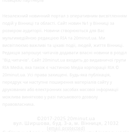
позицією партнерів
Незалежний новинний портал з оперативним висвітленням
подій у Вінниці та області. Сайт новин №1 у Вінниці за
розміром аудиторії. Новини створюються для Вас
мультимедійною редакцією RIA та 20minut.ua. Ми
висвітлюємо важливі та цікаві події, людей, життя Вінниці.
Редакція запрошує читачів додавати власні новини в розділ
"Від читачів". Сайт 20minut.ua входить до видавничої групи
RIA Media, яка також є частиною Медіа корпорації RIA ©
20minut.ua. Усі права захищені. Будь-яка публiкацiя,
передрук чи наступне поширення матеріалів сайту у
друкованих або електронних засобах масової інформації
можлива винятково у разі письмового дозволу
правовласника.
©2017-2025 20minut.ua
вул. Ширшова, буд. 3-а, м. Вінниця, 21032
[email protected]