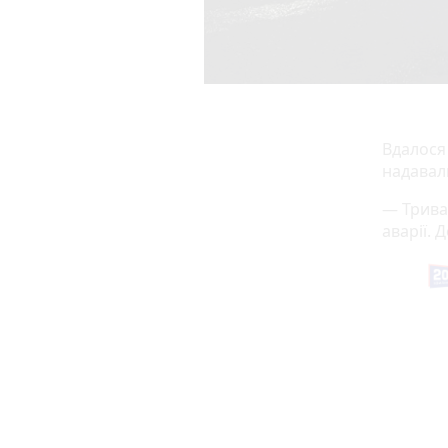
Вдалося
надавал
— Трива
аварії. 