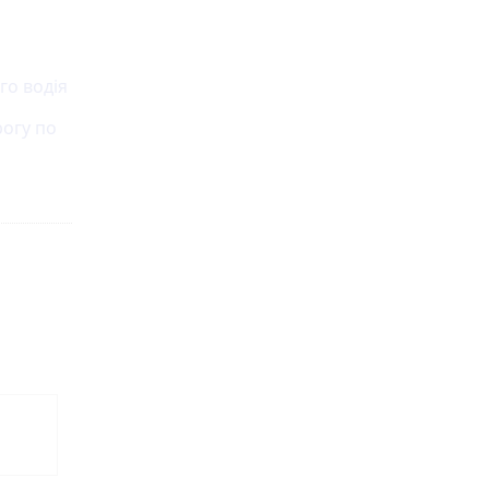
го водія
рогу по