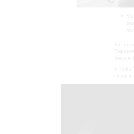
Мин
роз
пра
Автопри
Пирогов
виїхала 
У поліц
слідчі д