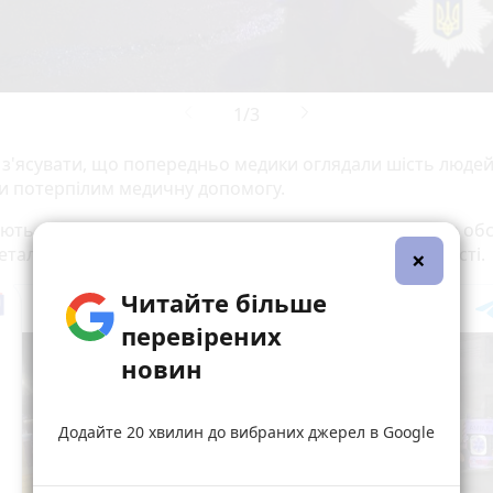
 з'ясувати, що попередньо медики оглядали шість людей
и потерпілим медичну допомогу.
ють слідчі дії. Поліцейські встановлюють причини та об
Деталі згодом, —
повідомили
у поліції Вінницької області.
×
Читайте більше
перевірених
новин
Додайте 20 хвилин до вибраних джерел в Google