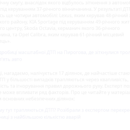
ічну смугу, внаслідок якого відбулось зіткнення з автомо
 під керуванням 37-річного вінничанина. У результаті ДТ
сь ще чотири автомобілі: Lexus, яким керував 48-річний
кого району, KIA Sportage під керуванням 49-річного жи
го центру, Skoda Octavia, керманич якого 36-річного
ина, та Opel Calibra, яким керував 61-річний місцевий
ець».
робиці масштабної ДТП на Пирогова, де зіткнулися тро
п'ять авто
і, нагадаємо, налічується 17 ділянок, де найчастіше ста
ДТП у більшості випадків трапляються через квапливість,
ість та ігнорування правил дорожнього руху. Експерт по
 може впливати ряд факторів. Про це читайте у матеріал
м основних небезпечних ділянок:
у тут трапляються ДТП? Розібрали з експертом перехре
ниці з найбільшою кількістю аварій