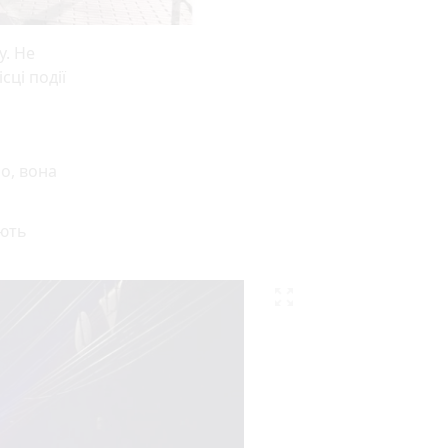
у. Не
сці події
о, вона
ають
