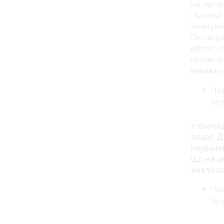
на зустр
Hyundai
зіткнули
Вінниць
обласно
вінничан
мешкан
Под
та 
У Вінниц
аварії. 
неуважн
що на це
аналізо
Чом
Він