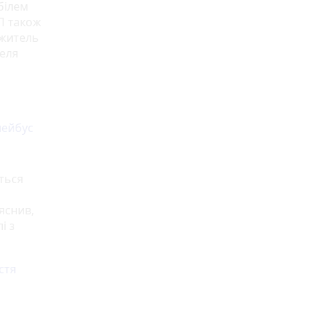
білем
П також
 житель
теля
лейбус
ються
яснив,
і з
стя