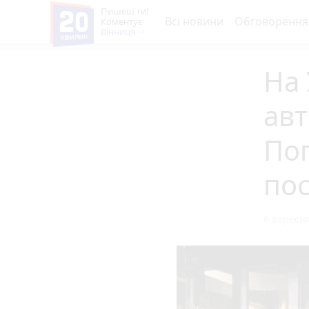
Пишеш ти!
Всі новини
Обговорення
Коментує
Вінниця
На 
авт
По
по
6 вересня