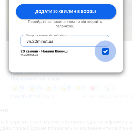
ДОДАТИ 20 ХВИЛИН В GOOGLE
ЕНО
на 6 вересня стало відомо: «За попередньою інформацією
дійка тролейбуса не впоралась з керуванням та здійснил