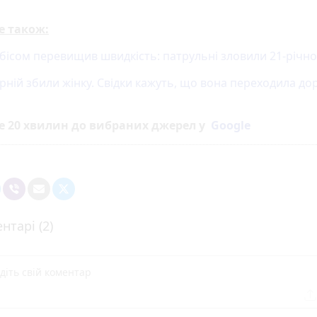
е також:
абісом перевищив швидкість: патрульні зловили 21-річно
рній збили жінку. Свідки кажуть, що вона переходила до
е 20 хвилин до вибраних джерел у
Google
нтарі (2)