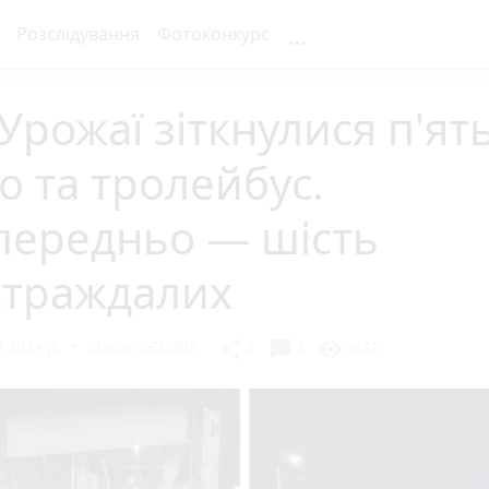
...
Розслідування
Фотоконкурс
Урожаї зіткнулися п'ят
о та тролейбус.
передньо — шість
страждалих
 2024 р.
Марія ЛЄХОВА
chat_bubble
share
visibility
2
2
3842