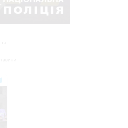
 та
ставини