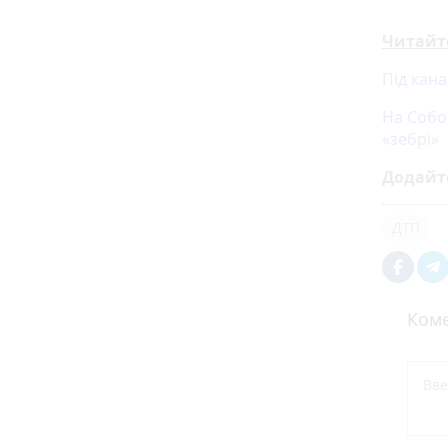
Читайт
Під кан
На Собо
«зебрі»
Додайт
ДТП
Коме