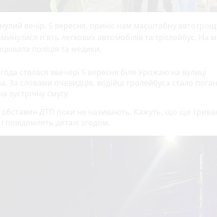
улий вечір, 5 вересня, приніс нам масштабну автотрощ
минулися п'ять легкових автомобілів та тролейбус. На мі
цювала поліція та медики.
года сталася ввечері 5 вересня біля Урожаю на вулиці
а. За словами очевидців, водійці тролейбуса стало поган
на зустрічну смугу.
ії обставин ДТП поки не називають. Кажуть, що ще трив
ії і повідомлять деталі згодом.