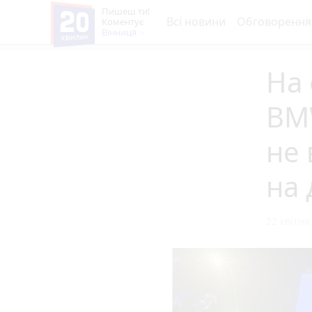
Пишеш ти!
Всі новини
Обговорення
Коментує
Вінниця
На 
BMW
не 
на 
22 квітня