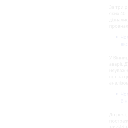
За три р
яких 40 
дізнали
проанал
Чом
екс
У Вінниц
аварії. 
неуважн
що на це
аналізо
Чом
Він
До речі,
постраж
аж 444 