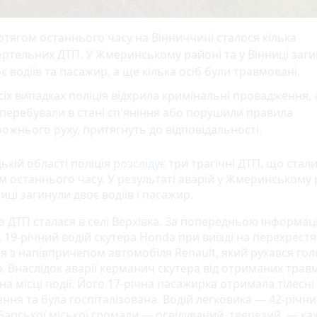
тягом останнього часу на Вінниччині сталося кілька
ртельних ДТП. У Жмеринському районі та у Вінниці заг
є водіїв та пасажир, а ще кілька осіб були травмовані.
сіх випадках поліція відкрила кримінальні провадження, а
 перебували в стані сп'яніння або порушили правила
ожнього руху, притягнуть до відповідальності.
ькій області поліція
розслідує
три трагічні ДТП, що стал
м останнього часу. У результаті аварій у Жмеринському 
ниці загинули двоє водіїв і пасажир.
з ДТП сталася в селі Верхівка. За попередньою інформац
, 19-річний водій скутера Honda при виїзді на перехрестя
ня з напівпричепом автомобіля Renault, який рухався го
. Внаслідок аварії керманич скутера від отриманих трав
на місці події. Його 17-річна пасажирка отримала тілесні
ння та була госпіталізована. Водій легковика — 42-річн
Барської міської громади — освідуваний, тверезий, — ка