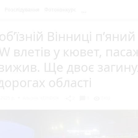
...
Розслідування
Фотоконкурс
об’їзній Вінниці п’яний
 влетів у кювет, паса
вижив. Ще двоє загин
дорогах області
 2025 р.
Альона ЧЕРНІЮК
chat_bubble
share
visibility
2
0
7403