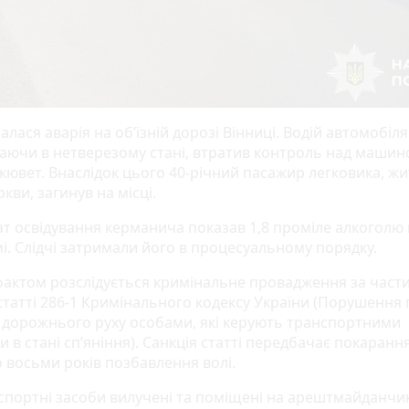
алася аварія на об’їзній дорозі Вінниці. Водій автомобіл
аючи в нетверезому стані, втратив контроль над машин
 кювет. Внаслідок цього 40-річний пасажир легковика, ж
ркви, загинув на місці.
ат освідування керманича показав 1,8 проміле алкоголю 
мі. Слідчі затримали його в процесуальному порядку.
фактом розслідується кримінальне провадження за час
статті 286-1 Кримінального кодексу України (Порушення
 дорожнього руху особами, які керують транспортними
 в стані сп’яніння). Санкція статті передбачає покаранн
о восьми років позбавлення волі.
нспортні засоби вилучені та поміщені на арештмайданчик