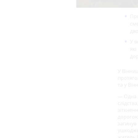
Про
сме
дво
У в
які
дор
У Вінниц
протяго
та у Він
— Одна 
слідства
зіткнен
дорогою
загинув 
ушкодже
житель 