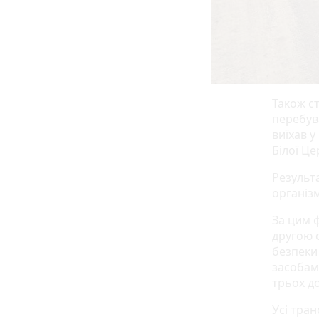
Також ст
перебув
виїхав у
Білої Це
Результ
організ
За цим 
другою 
безпеки
засобами
трьох д
Усі тра