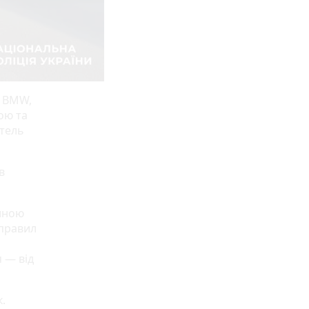
я BMW,
ою та
итель
в
тиною
 правил
я — від
.