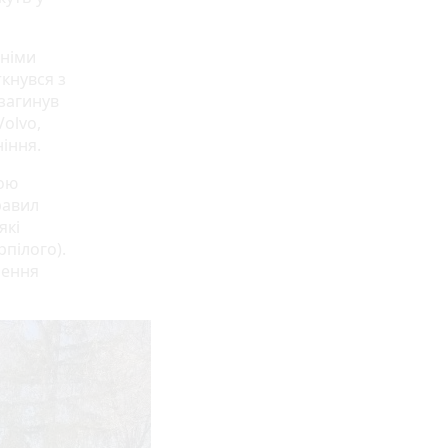
дніми
ткнувся з
 загинув
Volvo,
ніння.
ною
равил
які
пілого).
лення