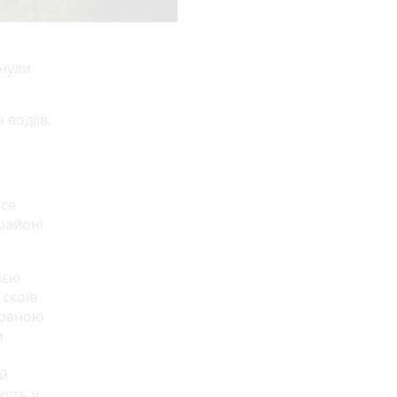
инули
 водіїв,
ися
районі
ією
 скоїв
ловною
м
ий
жуть у