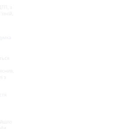
ДТП, з
їзній,
думка
ються
яснив,
і з
стя
ийшло
 Ми