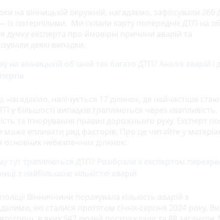
оки на вінницькій окружній, нагадаємо, зафіксували 260 
— із потерпілими. Ми склали карту попередніх ДТП на об'
ся думку експерта про ймовірні причини аварій та
ізували деякі випадки.
у на вінницькій об'їзній так багато ДТП? Аналіз аварій і 
пертів
і, нагадаємо, налічується 17 ділянок, де найчастіше ста
ДТП у більшості випадків трапляються через квапливість,
ість та ігнорування правил дорожнього руху. Експерт по
 може впливати ряд факторів. Про це читайте у матеріал
м основних небезпечних ділянок:
у тут трапляються ДТП? Розібрали з експертом перехре
ниці з найбільшою кількістю аварій
 поліції Вінниччини порахувала кількість аварій з
далими, які сталися протягом січня-серпня 2024 року. В
автотрощ, в яких 547 людей постраждали та 88 загинули.