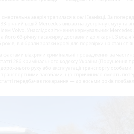
смертельна аварія трапилася в селі Іванівці. За попере
33-річний водій Mercedes виїхав на зустрічну смугу та зі
ілем Volvo. Унаслідок зіткнення кермувальник Mercedes
, а його 63-річну пасажирку доставили до лікарні. З водія 
 років, відібрали зразки крові для перевірки на стан сп’я
а фактами відкрили кримінальні провадження за части
статті 286 Кримінального кодексу України (Порушення п
 дорожнього руху або експлуатації транспорту особами, 
 транспортними засобами, що спричинило смерть потер
 статті передбачає покарання — до восьми років позбав