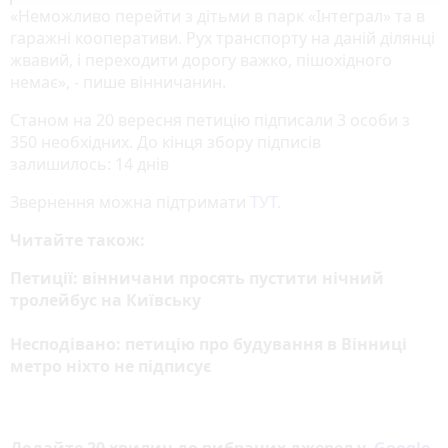
«Неможливо перейти з дітьми в парк «Інтеграл» та в
гаражні кооперативи. Рух транспорту на даній ділянці
жвавий, і переходити дорогу важко, пішохідного
немає», - пише вінничанин.
Станом на 20 вересня петицію підписали 3 особи з
350 необхідних. До кінця збору підписів
залишилось: 14 днів
Звернення можна підтримати
ТУТ
.
Читайте також:
Петиції: вінничани просять пустити нічний
тролейбус на Київську
Несподівано: петицію про будування в Вінниці
метро ніхто не підписує
Додайте 20 хвилин до вибраних джерел у
Google