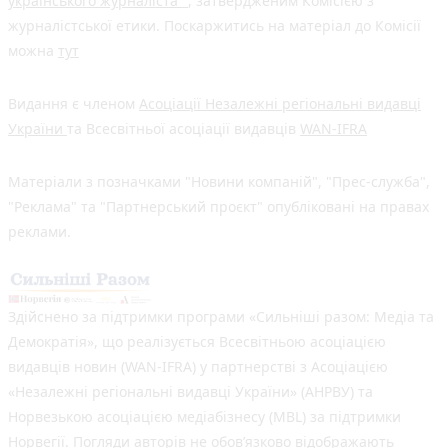
українського журналіста"
, затвердженим Комісією з
журналістської етики. Поскаржитись на матеріал до Комісії
можна
тут
Видання є членом
Асоціації Незалежні регіональні видавці
України
та Всесвітньої асоціації видавців
WAN-IFRA
Матеріали з позначками "Новини компаній", "Прес-служба",
"Реклама" та "Партнерський проєкт" опубліковані на правах
реклами.
Здійснено за підтримки програми «Сильніші разом: Медіа та
Демократія», що реалізується Всесвітньою асоціацією
видавців новин (WAN-IFRA) у партнерстві з Асоціацією
«Незалежні регіональні видавці України» (АНРВУ) та
Норвезькою асоціацією медіабізнесу (MBL) за підтримки
Норвегії. Погляди авторів не обов’язково відображають