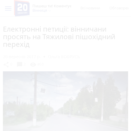
Пишеш ти! Коментує
Всі новини
Обговорен
Вінниця
Електронні петиції: вінничани
просять на Тяжилові пішохідний
перехід
20 вересня 2017 р.
Ольга БОБРУСЬ
chat_bubble
share
visibility
0
2
403