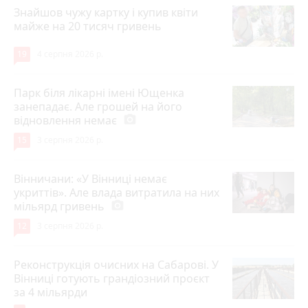
Знайшов чужу картку і купив квіти
майже на 20 тисяч гривень
19
4 серпня 2026 р.
Парк біля лікарні імені Ющенка
занепадає. Але грошей на його
відновлення немає
photo_camera
15
3 серпня 2026 р.
Вінничани: «У Вінниці немає
укриттів». Але влада витратила на них
мільярд гривень
photo_camera
12
3 серпня 2026 р.
Реконструкція очисних на Сабарові. У
Вінниці готують грандіозний проєкт
за 4 мільярди