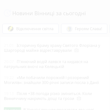
Новини Вінниці за сьогодні
Відключення світла
Героям Слава!
21:01
Історичну браму храму Святого Флоріана у
Шаргороді майже відреставрували
photo_camera
20:07
П'янючий водій лаявся та кидався на
патрульних вночі на Келецькій
19:22
«Ми побачили порожній і розорений
Могилів»: знайшли 300-річні записи посла з Данії
19:13
Після +38 погода різко зміниться. Коли
Вінниччину накриють дощі та грози
photo_camera
В Україні почали продавати два нові
Від читача