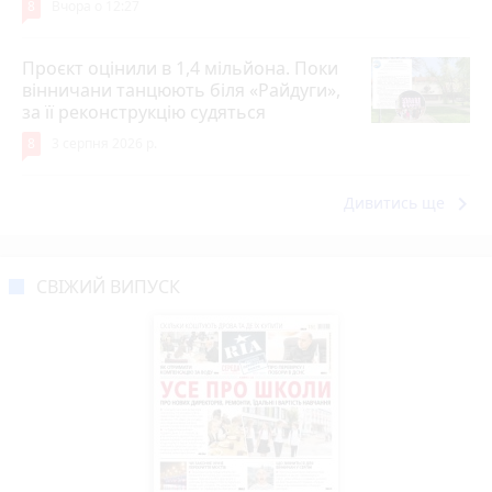
8
Вчора о 12:27
Проєкт оцінили в 1,4 мільйона. Поки
вінничани танцюють біля «Райдуги»,
за її реконструкцію судяться
8
3 серпня 2026 р.
keyboard_arrow_right
Дивитись ще
СВІЖИЙ ВИПУСК