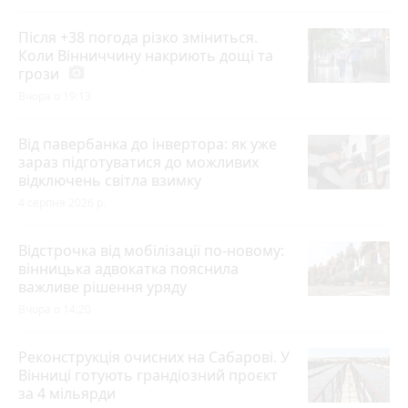
Після +38 погода різко зміниться.
Коли Вінниччину накриють дощі та
грози
photo_camera
Вчора о 19:13
Від павербанка до інвертора: як уже
зараз підготуватися до можливих
відключень світла взимку
4 серпня 2026 р.
Відстрочка від мобілізації по-новому:
вінницька адвокатка пояснила
важливе рішення уряду
Вчора о 14:20
Реконструкція очисних на Сабарові. У
Вінниці готують грандіозний проєкт
за 4 мільярди