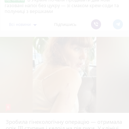
газовані напої без цукру — зі смаком крем-соди та
полуниці з вершками
Всі новини
Підпишись
6
Зробила гінекологічну операцію — отримала
опік ІІІ ступеня і келоїд на пів руки. У клініці