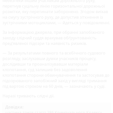
небезпеки іншим учасникам дорожнього руху,
перетнув суцільну лінію горизонтальної дорожньої
розмітки, яку перетинати заборонено. Згодом виїхав
на смугу зустрічного руху, де допустив зіткнення із
зустрічними мотоциклами, — йдеться у повідомленні.
За інформацією джерела, при обранні запобіжного
заходу слідчий суддя врахував обґрунтованість
пред’явленої підозри та наявність ризиків.
— За результатами повного та всебічного судового
розгляду, заслухавши думки учасників процесу,
дослідивши та проаналізувавши матеріали
клопотання, суд залишив без задоволення
клопотання сторони обвинувачення та застосував до
підозрюваного запобіжний захід у вигляді тримання
під вартою строком на 60 днів, — зазначають у суді.
Наразі тривають слідчі дії.
Довідка:
частина третя статті 286 Кримінального Кодексу