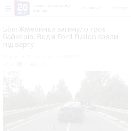
Пишеш ти! Коментує
Всі новини
Обговорен
Вінниця
Біля Жмеринки загинуло троє
байкерів. Водія Ford Fusion взяли
під варту
26 вересня 2022 р.
Ольга БОБРУСЬ
chat_bubble
share
visibility
1
0
1717