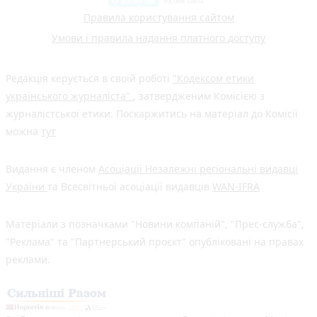
Правила користування сайтом
Умови і правила надання платного доступу
Редакція керується в своїй роботі
"Кодексом етики
українського журналіста"
, затвердженим Комісією з
журналістської етики. Поскаржитись на матеріал до Комісії
можна
тут
Видання є членом
Асоціації Незалежні регіональні видавці
України
та Всесвітньої асоціації видавців
WAN-IFRA
Матеріали з позначками "Новини компаній", "Прес-служба",
"Реклама" та "Партнерський проєкт" опубліковані на правах
реклами.