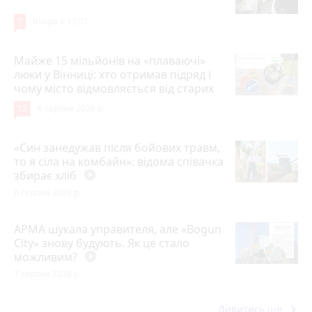
7
Вчора о 13:01
Майже 15 мільйонів на «плаваючі»
люки у Вінниці: хто отримав підряд і
чому місто відмовляється від старих
12
6 серпня 2026 р.
«Син занедужав після бойових травм,
то я сіла на комбайн»: відома співачка
збирає хліб
play_circle_filled
6 серпня 2026 р.
АРМА шукала управителя, але «Bogun
City» знову будують. Як це стало
можливим?
play_circle_filled
7 серпня 2026 р.
keyboard_arrow_right
Дивитись ще