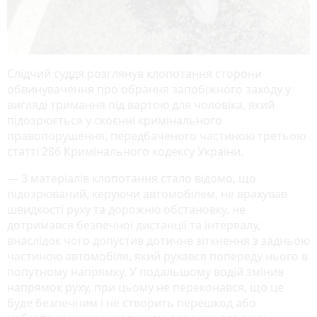
Слідчий суддя розглянув клопотання сторони
обвинувачення про обрання запобіжного заходу у
вигляді тримання під вартою для чоловіка, який
підозрюється у скоєнні кримінального
правопорушення, передбаченого частиною третьою
статті 286 Кримінального кодексу України.
— З матеріалів клопотання стало відомо, що
підозрюваний, керуючи автомобілем, не врахував
швидкості руху та дорожню обстановку, не
дотримався безпечної дистанції та інтервалу,
внаслідок чого допустив дотичне зіткнення з задньою
частиною автомобіля, який рухався попереду нього в
попутному напрямку. У подальшому водій змінив
напрямок руху, при цьому не переконався, що це
буде безпечним і не створить перешкод або