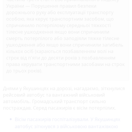
України — Порушення правил безпеки
дорожнього руху або експлуатації транспорту
особою, яка керує транспортним засобом, що
спричинило потерпілому середньої тяжкості
тілесне ушкодження якщо вони спричинили
смерть потерпілого або заподіяли тяжке тілесне
ушкодження або якщо вони спричинили загибель
кількох осіб (караються позбавленням волі на
строк від п'яти до десяти років з позбавленням
права керувати транспортними засобами на строк
до трьох років).⠀
Днями у Якушинцях на дорозі, нагадаємо, зіткнулися
рейсовий автобус та вантажний військовий
автомобіль. Громадський транспорт сильно
постраждав. Серед пасажирів є вісім потерпілих.
Вісім пасажирів госпіталізували. У Якушинцях
автобус зіткнувся з військовою вантажівкою