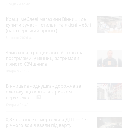
2 години тому
Кращі меблеві магазини Вінниці: де
купити сучасні, стильні та якісні меблі
(партнерський проєкт)
8 липня 2026 р.
Збив копа, трощив авто й тікав під
пострілами: у Вінниці затримали
п’яного СЗЧшника
Вчора о 21:58
Вінницька «однушка» дорожча за
одеську: що коїться з ринком
нерухомості
photo_camera
Вчора о 14:24
0,87 проміле і смертельна ДТП — 17-
річного водія взяли під варту