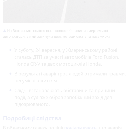
На Вінниччині поліція встановлює обставини смертельної
автопригоди, в якій загинули двоє мотоциклістів та пасажирка
У суботу, 24 вересня, у Жмеринському районі
сталась ДТП за участі автомобілів Ford Fusion,
Honda CR-V та двох мотоциклів Honda.
В результаті аварії троє людей отримали травми,
несумісні з життям.
Слідчі встановлюють обставини та причини
події, а суд вже обрав запобіжний захід для
підозрюваного.
Подробиці слідства
В обласному главку поліції
повідомляють
, що аварія