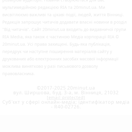
мультимедійною редакцією RIA та 20minut.ua. Ми
висвітлюємо важливі та цікаві події, людей, життя Вінниці.
Редакція запрошує читачів додавати власні новини в розділ
"Від читачів". Сайт 20minut.ua входить до видавничої групи
RIA Media, яка також є частиною Медіа корпорації RIA ©
20minut.ua. Усі права захищені. Будь-яка публiкацiя,
передрук чи наступне поширення матеріалів сайту у
друкованих або електронних засобах масової інформації
можлива винятково у разі письмового дозволу
правовласника.
©2017-2025 20minut.ua
вул. Ширшова, буд. 3-а, м. Вінниця, 21032
[email protected]
Cуб'єкт у сфері онлайн-медіа; ідентифікатор медіа
- R40-02726.