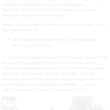
сталась близько 9.50 години на автодорозі
сполученням Виступовичі-Могилів-Подільський-
Вінниця, неподалік села Носківці.
Перші фото з місця зіткнення та подробиці від свідків
ми публікували тут:
Троє байкерів загинули: про жахливу аварію
неподалік Жмеринки
— 54-річний водій автомобіля Ford Fusion, житель смт
Муровані Курилівці допустив дотичне зіткнення з
попутнім автомобілем Honda CR-V, після чого виїхав
на смугу зустрічного руху, де зіткнувся з двома
мотоциклами Honda, які рухались у складі колони з 11
транспортних засобів до міста Ямпіль, — кажуть у
відділі комунікації поліції Вінницької області.
