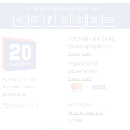
Слідкуйте за нашими новинами
РЕКЛАМА НА САЙТІ
Менеджер з реклами
Звернутися
РЕДАКТОРИ
Вадим Павлов
Звернутися
РОБОТА У НАС
Шукаєм таланти
Детальніше
КОРИСНЕ
phone_in_talk
(0432) 555 -111
Новини компаній
Огляди