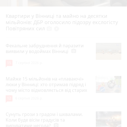
Квартири у Вінниці та майно на десятки
6 серпня 2026 р.
мільйонів: ДБР оголосило підозру екслогісту
Повітряних сил
photo_camera
play_circle_filled
Фекальне забруднення й паразити
виявили у водоймах Вінниці
photo_camera
15
7 серпня 2026 р.
Майже 15 мільйонів на «плаваючі»
люки у Вінниці: хто отримав підряд і
чому місто відмовляється від старих
12
6 серпня 2026 р.
Сунуть грози з градом і шквалами.
Коли буде вісім градусів та
вируватиме негода?
photo_camera