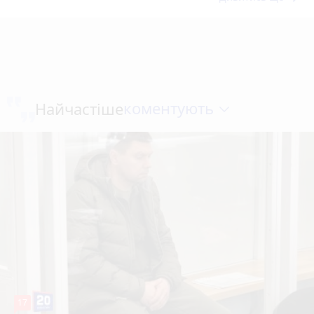
коментують
Найчастіше
17