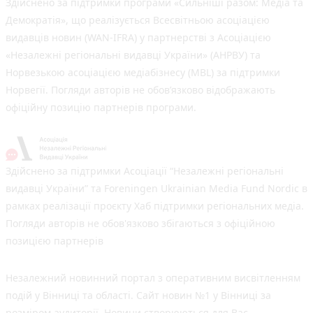
Здійснено за підтримки програми «Сильніші разом: Медіа та
Демократія», що реалізується Всесвітньою асоціацією
видавців новин (WAN-IFRA) у партнерстві з Асоціацією
«Незалежні регіональні видавці України» (АНРВУ) та
Норвезькою асоціацією медіабізнесу (MBL) за підтримки
Норвегії. Погляди авторів не обов’язково відображають
офіційну позицію партнерів програми.
Здійснено за підтримки Асоціації “Незалежні регіональні
видавці України” та Foreningen Ukrainian Media Fund Nordic в
рамках реалізації проєкту Хаб підтримки регіональних медіа.
Погляди авторів не обов'язково збігаються з офіційною
позицією партнерів
Незалежний новинний портал з оперативним висвітленням
подій у Вінниці та області. Сайт новин №1 у Вінниці за
розміром аудиторії. Новини створюються для Вас