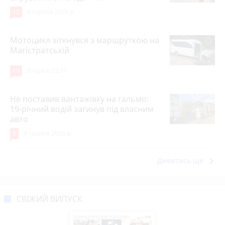
12
6 серпня 2026 р.
Мотоцикл зіткнувся з маршруткою на
Магістратській
10
Вчора о 22:11
Не поставив вантажівку на гальмо:
19-річний водій загинув під власним
авто
9
6 серпня 2026 р.
keyboard_arrow_right
Дивитись ще
СВІЖИЙ ВИПУСК