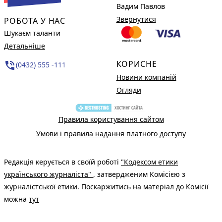
Вадим Павлов
Звернутися
РОБОТА У НАС
Шукаєм таланти
Детальніше
КОРИСНЕ
phone_in_talk
(0432) 555 -111
Новини компаній
Огляди
Правила користування сайтом
Умови і правила надання платного доступу
Редакція керується в своїй роботі
"Кодексом етики
українського журналіста"
, затвердженим Комісією з
журналістської етики. Поскаржитись на матеріал до Комісії
можна
тут