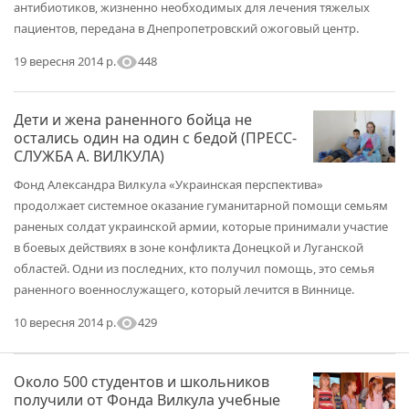
антибиотиков, жизненно необходимых для лечения тяжелых
пациентов, передана в Днепропетровский ожоговый центр.
visibility
448
19 вересня 2014 р.
Дети и жена раненного бойца не
остались один на один с бедой (ПРЕСС-
СЛУЖБА А. ВИЛКУЛА)
Фонд Александра Вилкула «Украинская перспектива»
продолжает системное оказание гуманитарной помощи семьям
раненых солдат украинской армии, которые принимали участие
в боевых действиях в зоне конфликта Донецкой и Луганской
областей. Одни из последних, кто получил помощь, это семья
раненного военнослужащего, который лечится в Виннице.
visibility
429
10 вересня 2014 р.
Около 500 студентов и школьников
получили от Фонда Вилкула учебные