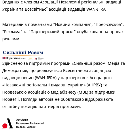
Видання є членом
Асоціації Незалежні регіональні видавці
України
та Всесвітньої асоціації видавців
WAN-IFRA
Матеріали з позначками "Новини компаній", "Прес-служба",
"Реклама" та "Партнерський проєкт" опубліковані на правах
реклами.
Здійснено за підтримки програми «Сильніші разом: Медіа та
Демократія», що реалізується Всесвітньою асоціацією
видавців новин (WAN-IFRA) у партнерстві з Асоціацією
«Незалежні регіональні видавці України» (АНРВУ) та
Норвезькою асоціацією медіабізнесу (MBL) за підтримки
Норвегії. Погляди авторів не обов’язково відображають
офіційну позицію партнерів програми.