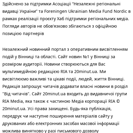
Здійснено за підтримки Асоціації “Незалежні регіональні
видавці України” та Foreningen Ukrainian Media Fund Nordic в
рамках реалізації проєкту Хаб підтримки регіональних медіа.
Погляди авторів не обов'язково збігаються з офіційною
позицією партнерів
Незалежний новинний портал з оперативним висвітленням
подій у Вінниці та області. Сайт новин №1 у Вінниці за
розміром аудиторії. Новини створюються для Вас
мультимедійною редакцією RIA та 20minut.ua. Ми
висвітлюємо важливі та цікаві події, людей, життя Вінниці.
Редакція запрошує читачів додавати власні новини в розділ
"Від читачів". Сайт 20minut.ua входить до видавничої групи
RIA Media, яка також є частиною Медіа корпорації RIA ©
20minut.ua. Усі права захищені. Будь-яка публiкацiя,
передрук чи наступне поширення матеріалів сайту у
друкованих або електронних засобах масової інформації
можлива винятково у разі письмового дозволу