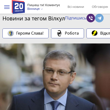
Пишеш ти! Коментує
Всі новини
Обговорен
Вінниця
Новини за тегом Вілкул
Підпишись
Героям Слава!
Робота
Відк