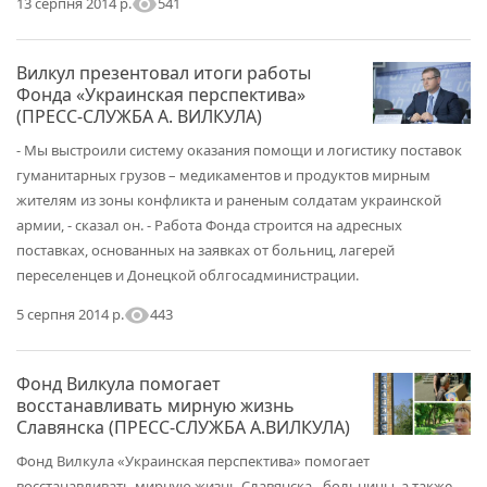
visibility
541
13 серпня 2014 р.
Вилкул презентовал итоги работы
Фонда «Украинская перспектива»
(ПРЕСС-СЛУЖБА А. ВИЛКУЛА)
- Мы выстроили систему оказания помощи и логистику поставок
гуманитарных грузов – медикаментов и продуктов мирным
жителям из зоны конфликта и раненым солдатам украинской
армии, - сказал он. - Работа Фонда строится на адресных
поставках, основанных на заявках от больниц, лагерей
переселенцев и Донецкой облгосадминистрации.
visibility
443
5 серпня 2014 р.
Фонд Вилкула помогает
восстанавливать мирную жизнь
Славянска (ПРЕСС-СЛУЖБА А.ВИЛКУЛА)
Фонд Вилкула «Украинская перспектива» помогает
восстанавливать мирную жизнь Славянска - больницы, а также