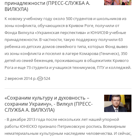
принадлежности (ПРЕСС-СЛУЖБА А.
ВИЛКУЛА)
К новому учебному году около 500 студентов и школьников из
зоны конфликта, обучающихся в Кривом Роге, получили от
Фонда Вилкула «Украинская перспектива» и ЮНИСЕФ учебные
принадлежности. В частности, такую поддержку получили 63
ребенка из детских домов семейного типа, которых Фонд вывез
из зоны конфликта и поселил в лагере Комарова (Геническ), 350
детей из семей беженцев, проживающих в общежитиях Кривого
Рога и еще 73 студента и учащихся техникумов, ПТУ и колледжей.
visibility
524
2 вересня 2014 р.
«Сохраним культуру и духовность –
сохраним Украину», - Вилкул (ПРЕСС-
СЛУЖБА А. ВИЛКУЛА)
- В декабре 2013 года после нескольких лет нашей упорной
работы ЮНЕСКО признало Петриковскую роспись Всемирным
нематериальным культурным наследием человечества. И сейчас,