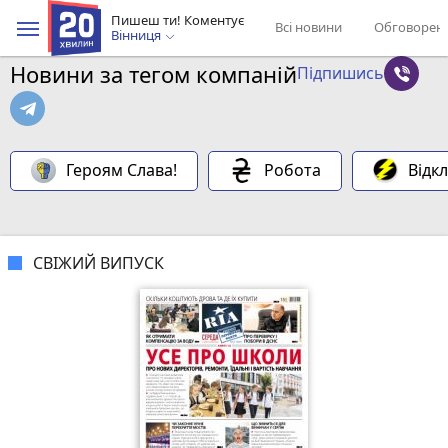
Пишеш ти! Коментує
Всі новини
Обговорен
Вінниця
Новини за тегом компаній
Підпишись
Героям Слава!
Робота
Відк
СВІЖИЙ ВИПУСК