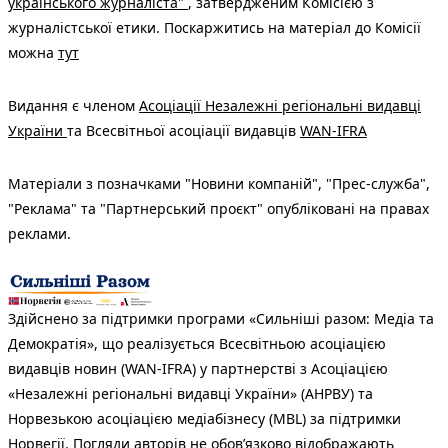
українського журналіста"
, затвердженим Комісією з
журналістської етики. Поскаржитись на матеріал до Комісії
можна
тут
Видання є членом
Асоціації Незалежні регіональні видавці
України
та Всесвітньої асоціації видавців
WAN-IFRA
Матеріали з позначками "Новини компаній", "Прес-служба",
"Реклама" та "Партнерський проєкт" опубліковані на правах
реклами.
Здійснено за підтримки програми «Сильніші разом: Медіа та
Демократія», що реалізується Всесвітньою асоціацією
видавців новин (WAN-IFRA) у партнерстві з Асоціацією
«Незалежні регіональні видавці України» (АНРВУ) та
Норвезькою асоціацією медіабізнесу (MBL) за підтримки
Норвегії. Погляди авторів не обов’язково відображають