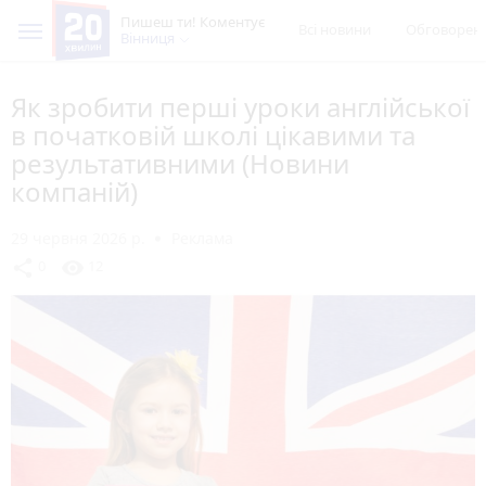
Пишеш ти! Коментує
Всі новини
Обговорен
Вінниця
Як зробити перші уроки англійської
в початковій школі цікавими та
результативними (Новини
компаній)
29 червня 2026 р.
Реклама
share
visibility
0
12