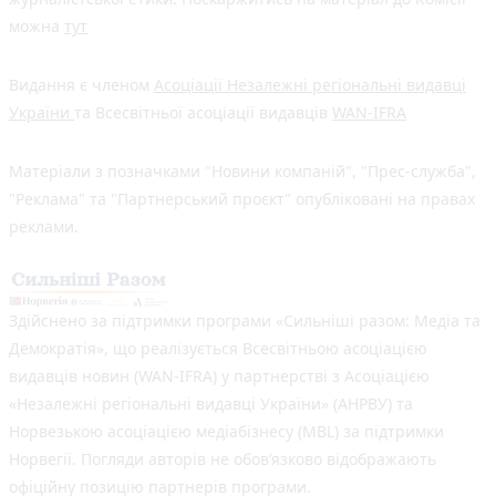
можна
тут
Видання є членом
Асоціації Незалежні регіональні видавці
України
та Всесвітньої асоціації видавців
WAN-IFRA
Матеріали з позначками "Новини компаній", "Прес-служба",
"Реклама" та "Партнерський проєкт" опубліковані на правах
реклами.
Здійснено за підтримки програми «Сильніші разом: Медіа та
Демократія», що реалізується Всесвітньою асоціацією
видавців новин (WAN-IFRA) у партнерстві з Асоціацією
«Незалежні регіональні видавці України» (АНРВУ) та
Норвезькою асоціацією медіабізнесу (MBL) за підтримки
Норвегії. Погляди авторів не обов’язково відображають
офіційну позицію партнерів програми.