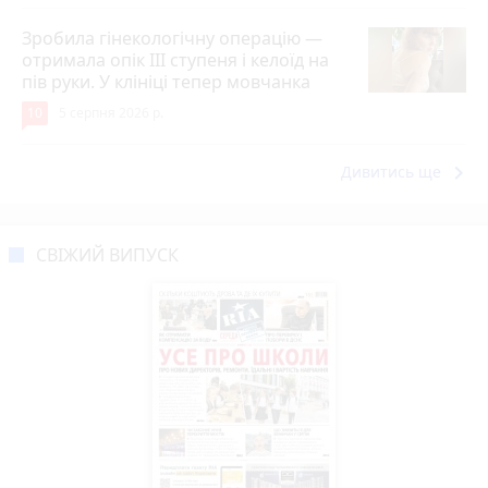
Зробила гінекологічну операцію —
отримала опік ІІІ ступеня і келоїд на
пів руки. У клініці тепер мовчанка
10
5 серпня 2026 р.
keyboard_arrow_right
Дивитись ще
СВІЖИЙ ВИПУСК