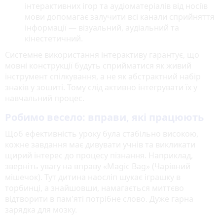
інтерактивних ігор та аудіоматеріалів від носіїв
мови допомагає залучити всі канали сприйняття
інформації — візуальний, аудіальний та
кінестетичний.
Системне використання інтерактиву гарантує, що
мовні конструкції будуть сприйматися як живий
інструмент спілкування, а не як абстрактний набір
знаків у зошиті. Тому слід активно інтегрувати їх у
навчальний процес.
Робимо весело: вправи, які працюють
Щоб ефективність уроку була стабільно високою,
кожне завдання має дивувати учнів та викликати
щирий інтерес до процесу пізнання. Наприклад,
зверніть увагу на вправу «Magic Bag» (Чарівний
мішечок). Тут дитина наосліп шукає іграшку в
торбинці, а знайшовши, намагається миттєво
відтворити в пам'яті потрібне слово. Дуже гарна
зарядка для мозку.