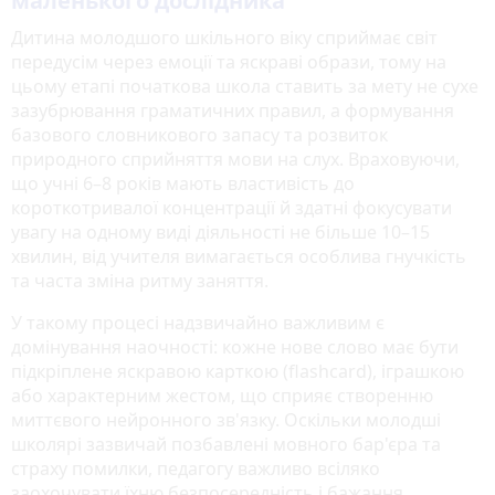
маленького дослідника
Дитина молодшого шкільного віку сприймає світ
передусім через емоції та яскраві образи, тому на
цьому етапі початкова школа ставить за мету не сухе
зазубрювання граматичних правил, а формування
базового словникового запасу та розвиток
природного сприйняття мови на слух. Враховуючи,
що учні 6–8 років мають властивість до
короткотривалої концентрації й здатні фокусувати
увагу на одному виді діяльності не більше 10–15
хвилин, від учителя вимагається особлива гнучкість
та часта зміна ритму заняття.
У такому процесі надзвичайно важливим є
домінування наочності: кожне нове слово має бути
підкріплене яскравою карткою (flashcard), іграшкою
або характерним жестом, що сприяє створенню
миттєвого нейронного зв'язку. Оскільки молодші
школярі зазвичай позбавлені мовного бар'єра та
страху помилки, педагогу важливо всіляко
заохочувати їхню безпосередність і бажання