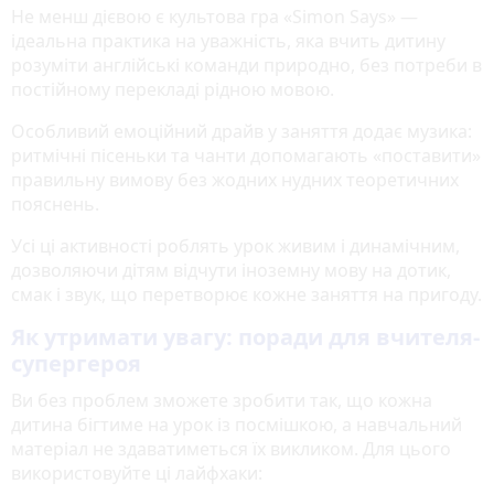
Не менш дієвою є культова гра «Simon Says» —
ідеальна практика на уважність, яка вчить дитину
розуміти англійські команди природно, без потреби в
постійному перекладі рідною мовою.
Особливий емоційний драйв у заняття додає музика:
ритмічні пісеньки та чанти допомагають «поставити»
правильну вимову без жодних нудних теоретичних
пояснень.
Усі ці активності роблять урок живим і динамічним,
дозволяючи дітям відчути іноземну мову на дотик,
смак і звук, що перетворює кожне заняття на пригоду.
Як утримати увагу: поради для вчителя-
супергероя
Ви без проблем зможете зробити так, що кожна
дитина бігтиме на урок із посмішкою, а навчальний
матеріал не здаватиметься їх викликом. Для цього
використовуйте ці лайфхаки: