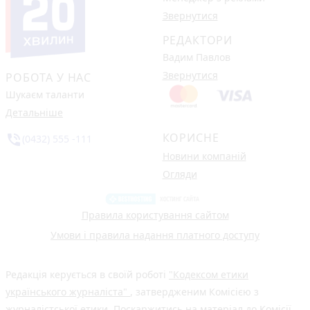
Звернутися
РЕДАКТОРИ
Вадим Павлов
Звернутися
РОБОТА У НАС
Шукаєм таланти
Детальніше
КОРИСНЕ
phone_in_talk
(0432) 555 -111
Новини компаній
Огляди
Правила користування сайтом
Умови і правила надання платного доступу
Редакція керується в своїй роботі
"Кодексом етики
українського журналіста"
, затвердженим Комісією з
журналістської етики. Поскаржитись на матеріал до Комісії