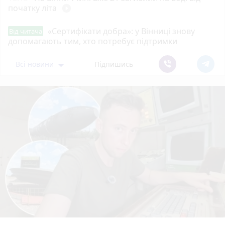
початку літа
play_circle_filled
«Сертифікати добра»: у Вінниці знову
Від читача
допомагають тим, хто потребує підтримки
Всі новини
Підпишись