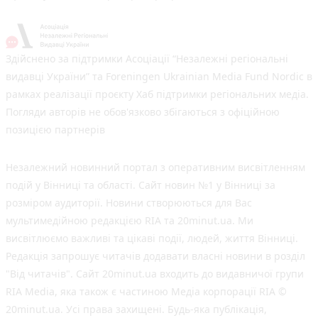
Здійснено за підтримки Асоціації “Незалежні регіональні
видавці України” та Foreningen Ukrainian Media Fund Nordic в
рамках реалізації проєкту Хаб підтримки регіональних медіа.
Погляди авторів не обов'язково збігаються з офіційною
позицією партнерів
Незалежний новинний портал з оперативним висвітленням
подій у Вінниці та області. Сайт новин №1 у Вінниці за
розміром аудиторії. Новини створюються для Вас
мультимедійною редакцією RIA та 20minut.ua. Ми
висвітлюємо важливі та цікаві події, людей, життя Вінниці.
Редакція запрошує читачів додавати власні новини в розділ
"Від читачів". Сайт 20minut.ua входить до видавничої групи
RIA Media, яка також є частиною Медіа корпорації RIA ©
20minut.ua. Усі права захищені. Будь-яка публiкацiя,