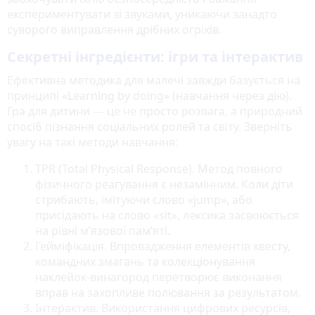
експериментувати зі звуками, уникаючи занадто
суворого виправлення дрібних огріхів.
Секретні інгредієнти: ігри та інтерактив
Ефективна методика для малечі завжди базується на
принципі «Learning by doing» (навчання через дію).
Гра для дитини — це не просто розвага, а природний
спосіб пізнання соціальних ролей та світу. Зверніть
увагу на такі методи навчання:
TPR (Total Physical Response). Метод повного
фізичного реагування є незамінним. Коли діти
стрибають, імітуючи слово «jump», або
присідають на слово «sit», лексика засвоюється
на рівні м’язової пам’яті.
Гейміфікація. Впровадження елементів квесту,
командних змагань та колекціонування
наклейок-винагород перетворює виконання
вправ на захопливе полювання за результатом.
Інтерактив. Використання цифрових ресурсів,