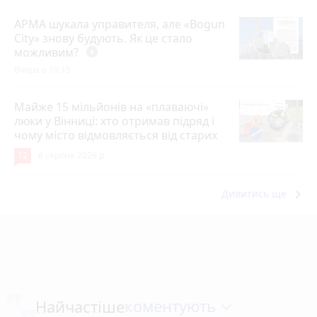
АРМА шукала управителя, але «Bogun
City» знову будують. Як це стало
можливим?
play_circle_filled
Вчора о 19:15
Майже 15 мільйонів на «плаваючі»
люки у Вінниці: хто отримав підряд і
чому місто відмовляється від старих
12
6 серпня 2026 р.
keyboard_arrow_right
Дивитись ще
коментують
Найчастіше