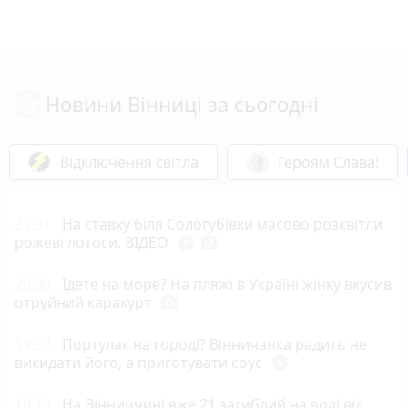
Новини Вінниці за сьогодні
Відключення світла
Героям Слава!
21:01
На ставку біля Сологубівки масово розквітли
рожеві лотоси. ВІДЕО
play_circle_filled
photo_camera
20:00
Їдете на море? На пляжі в Україні жінку вкусив
отруйний каракурт
photo_camera
19:02
Портулак на городі? Вінничанка радить не
викидати його, а приготувати соус
play_circle_filled
18:13
На Вінниччині вже 21 загиблий на воді від