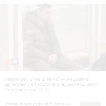
17
Квартири у Вінниці та майно на десятки
6 серпня 2026 р.
мільйонів: ДБР оголосило підозру екслогісту
Повітряних сил
photo_camera
play_circle_filled
Фекальне забруднення й паразити