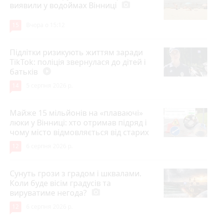
виявили у водоймах Вінниці
photo_camera
15
Вчора о 15:12
Підлітки ризикують життям заради
TikTok: поліція звернулася до дітей і
батьків
play_circle_filled
14
5 серпня 2026 р.
Майже 15 мільйонів на «плаваючі»
люки у Вінниці: хто отримав підряд і
чому місто відмовляється від старих
12
6 серпня 2026 р.
Сунуть грози з градом і шквалами.
Коли буде вісім градусів та
вируватиме негода?
photo_camera
12
6 серпня 2026 р.