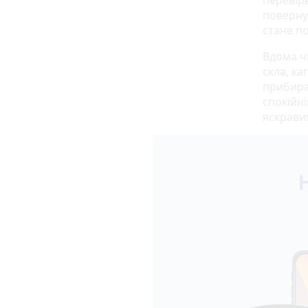
поверну
стане по
Вдома чи
скла, к
прибира
спокійн
яскравим