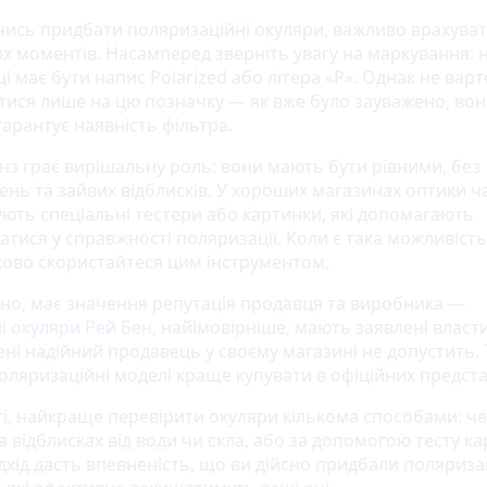
ись придбати поляризаційні окуляри, важливо врахуват
х моментів. Насамперед зверніть увагу на маркування: н
і має бути напис Polarized або літера «P». Однак не варт
тися лише на цю позначку — як вже було зауважено, вон
арантує наявність фільтра.
інз грає вирішальну роль: вони мають бути рівними, без
ень та зайвих відблисків. У хороших магазинах оптики ч
ють спеціальні тестери або картинки, які допомагають
тися у справжності поляризації. Коли є така можливість
ково скористайтеся цим інструментом.
но, має значення репутація продавця та виробника —
ні
окуляри Рей Бен
, найімовірніше, мають заявлені власти
ені надійний продавець у своєму магазині не допустить.
оляризаційні моделі краще купувати в офіційних предста
ті, найкраще перевірити окуляри кількома способами: ч
а відблисках від води чи скла, або за допомогою тесту ка
дхід дасть впевненість, що ви дійсно придбали поляриза