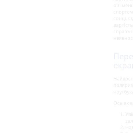
очі мен
спортсме
сонці. О
вартіст
справжн
наявност
Пере
екра
Найдост
поляриз
ноутбук
Ось як 
Уві
зал
Над