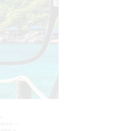
и,
ідразу —
шими, а