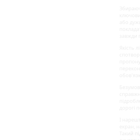
Збираюч
ключови
або дужц
поклада
завжди г
Якість л
спотвор
пропону
перекона
обов'яз
Безумов
справж
підробл
дорогі п
І нареш
екран, н
Такий пі