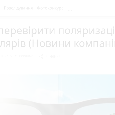
...
Розслідування
Фотоконкурс
перевірити поляризац
лярів (Новини компані
2026 р.
Реклама
share
visibility
0
27