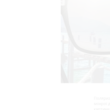
Поляриза
мокрої д
картинк