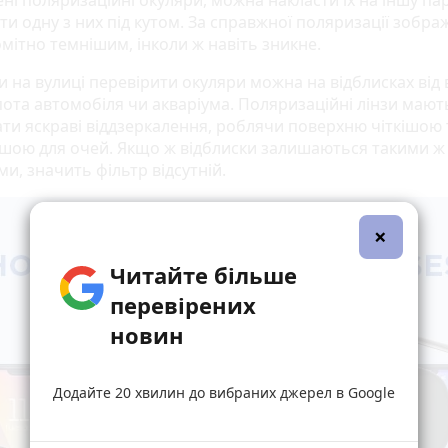
ти одну з них під кутом. За справжної поляризації зобр
мітно темнішим, інколи ж навіть зникне.
 на вулиці перевірити окуляри можна на відблисках від 
апота автомобіля чи акваріума. Поляризаційні лінзи мают
ти яскраві віддзеркалення, роблячи поверхню чіткішою 
ішою для очей. Якщо ж відблиски залишаються такими ж
и, значить фільтр відсутній.
×
Читайте більше
перевірених
новин
Додайте 20 хвилин до вибраних джерел в Google