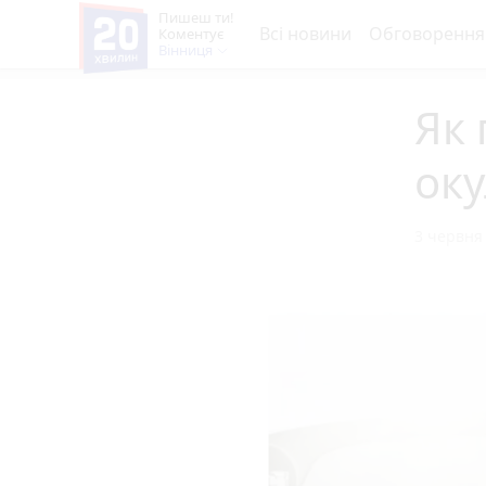
Пишеш ти!
Всі новини
Обговорення
Коментує
Вінниця
Як 
оку
3 червня 