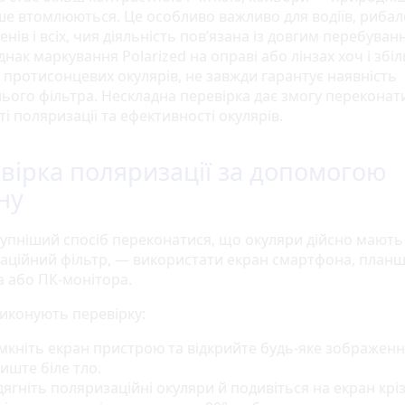
ше втомлюються. Це особливо важливо для водіїв, рибал
нів і всіх, чия діяльність пов’язана із довгим перебуван
днак маркування Polarized на оправі або лінзах хоч і збі
ь протисонцевих окулярів, не завжди гарантує наявність
ього фільтра. Нескладна перевірка дає змогу переконат
і поляризації та ефективності окулярів.
вірка поляризації за допомогою
ну
упніший спосіб переконатися, що окуляри дійсно мають
аційний фільтр, — використати екран смартфона, планш
а або ПК-монітора.
виконують перевірку:
мкніть екран пристрою та відкрийте будь-яке зображенн
иште біле тло.
ягніть поляризаційні окуляри й подивіться на екран кріз