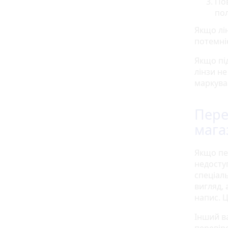
Пов
по
Якщо лі
потемні
Якщо пі
лінзи н
маркуван
Пере
мага
Якщо пе
недосту
спеціаль
вигляд,
напис. Ц
Інший ва
перевіре