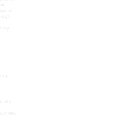
ок,
ням на
льшує
ися у
ета,
я або
ь лінзи.