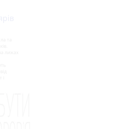
ярів
ла та
ків.
на лижах
ють
від
 і