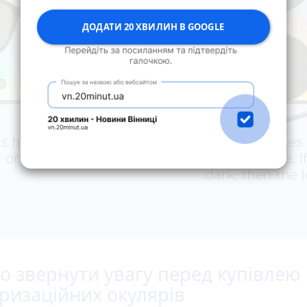
ДОДАТИ 20 ХВИЛИН В GOOGLE
о звернути увагу перед купівлею
ризаційних окулярів