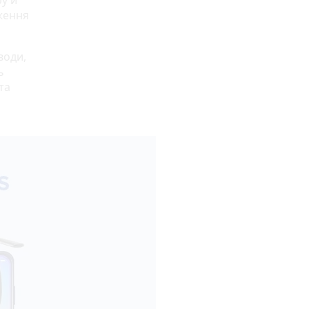
аження
води,
ь
та