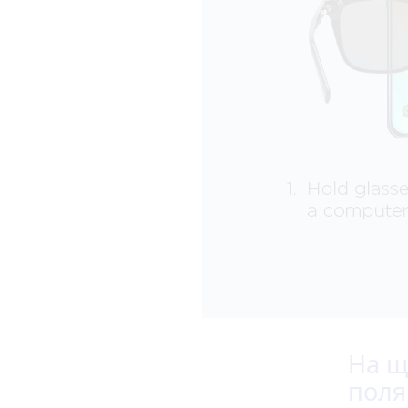
На щ
поля