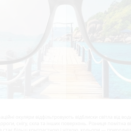
ційні окуляри відфільтровують відблиски світла від вод
ороги, снігу, скла та інших поверхонь. Різниця помітна в
а стає більш контрастною і чіткою, кольори — природні