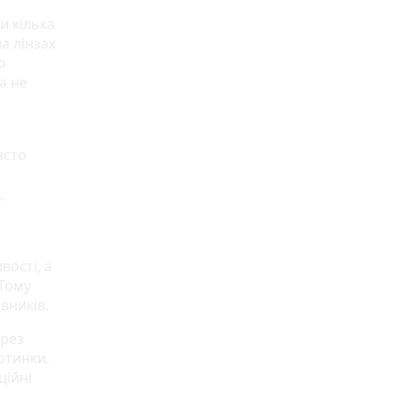
и кілька
а лінзах
о
а не
асто
,
вості, а
 Тому
вників.
ерез
ртинки.
ційні