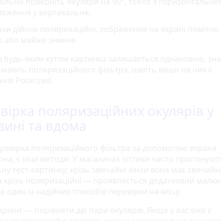
ільно поверніть окуляри на 90°, тобто з горизонтально
ложення у вертикальне.
нзи дійсно поляризаційні, зображення на екрані помітно
є або майже зникне.
д будь-яким кутом картинка залишається однаковою, зн
е мають поляризаційного фільтра, навіть якщо на них є
ня Polarized.
вірка поляризаційних окулярів у
зині та вдома
ревірка поляризаційного фільтра за допомогою екрана
пна, є інші методи. У магазинах оптики часто пропонуют
ну тест-картинку: крізь звичайні лінзи вона має звичай
 а крізь поляризаційні — проявляється додатковий малю
е один із надійних способів перевірки на місці.
ріант — порівняти дві пари окулярів. Якщо у вас вже є
ні поляризаційні окуляри, можна накласти їх на іншу па