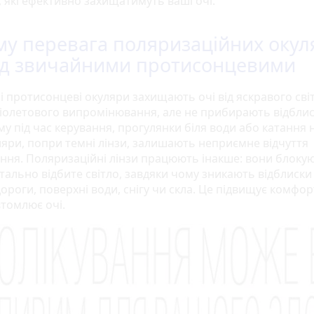
, які ефективно захищатимуть ваші очі.
му перевага поляризаційних окул
д звичайними протисонцевими
і протисонцеві окуляри захищають очі від яскравого світ
іолетового випромінювання, але не прибирають відблис
му під час керування, прогулянки біля води або катання 
уляри, попри темні лінзи, залишають неприємне відчуття
ення. Поляризаційні лінзи працюють інакше: вони блоку
тально відбите світло, завдяки чому зникають відблиски 
ороги, поверхні води, снігу чи скла. Це підвищує комфорт
томлює очі.