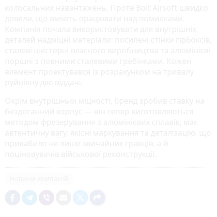
колосальних навантажень. Проте Bolt Airsoft швидко
довели, що вміють працювати над помилками.
Компанія почала використовувати для внутрішніх
деталей надміцні матеріали: посилені стінки гірбоксів,
сталеві шестерні власного виробництва та алюмінієві
поршні з повними сталевими гребінками. Кожен
елемент проектувався із розрахунком на тривалу
руйнівну дію віддачі.
Окрім внутрішньої міцності, бренд зробив ставку на
бездоганний корпус — він тепер виготовляються
методом фрезерування з алюмінієвих сплавів, має
автентичну вагу, якісні маркування та деталізацію, що
привабило не лише звичайних гравців, а й
поціновувачів військової реконструкції.
Новини компаній