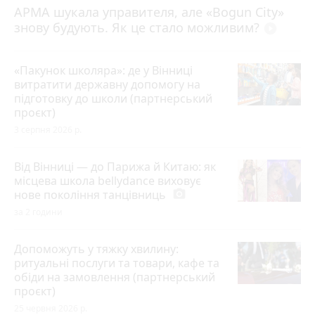
АРМА шукала управителя, але «Bogun City»
знову будують. Як це стало можливим?
play_circle_filled
«Пакунок школяра»: де у Вінниці
витратити державну допомогу на
підготовку до школи (партнерський
проєкт)
3 серпня 2026 р.
Від Вінниці — до Парижа й Китаю: як
місцева школа bellydance виховує
нове покоління танцівниць
photo_camera
за 2 години
Допоможуть у тяжку хвилину:
ритуальні послуги та товари, кафе та
обіди на замовлення (партнерський
проєкт)
25 червня 2026 р.