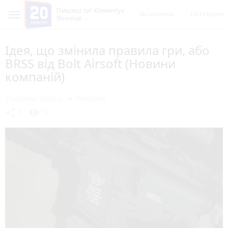
Пишеш ти! Коментує
Всі новини
Обговорен
Вінниця
Ідея, що змінила правила гри, або
BRSS від Bolt Airsoft (Новини
компаній)
2 червня 2026 р.
Реклама
share
visibility
0
12