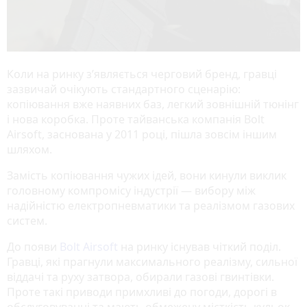
Коли на ринку з’являється черговий бренд, гравці
зазвичай очікують стандартного сценарію:
копіювання вже наявних баз, легкий зовнішній тюнінг
і нова коробка. Проте тайванська компанія Bolt
Airsoft, заснована у 2011 році, пішла зовсім іншим
шляхом.
Замість копіювання чужих ідей, вони кинули виклик
головному компромісу індустрії — вибору між
надійністю електропневматики та реалізмом газових
систем.
До появи
Bolt Airsoft
на ринку існував чіткий поділ.
Гравці, які прагнули максимального реалізму, сильної
віддачі та руху затвора, обирали газові гвинтівки.
Проте такі приводи примхливі до погоди, дорогі в
обслуговуванні та мають обмежену місткість кульок.