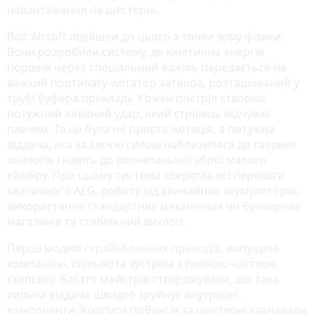
навантаження на шестерні.
Bolt Airsoft підійшли до цього з точки зору фізики.
Вони розробили систему, де кінетична енергія
поршня через спеціальний важіль передається на
важкий противагу-імітатор затвора, розташований у
трубі буфера прикладу. Кожен постріл створює
потужний лінійний удар, який стрілець відчуває
плечем. Та це була не просто імітація, а потужна
віддача, яка за своєю силою наблизилася до газових
аналогів і навіть до вогнепальної зброї малого
калібру. При цьому система зберегла всі переваги
класичного AEG: роботу від звичайних акумуляторів,
використання стандартних механічних чи бункерних
магазинів та стабільний вихлоп.
Перші моделі
страйкбольних приводів
, випущені
компанією, спільнота зустріла з певною часткою
скепсису. Багато майстрів стверджували, що така
сильна віддача швидко зруйнує внутрішні
компоненти. Корпуси гірбоксів та шестерні зазнавали