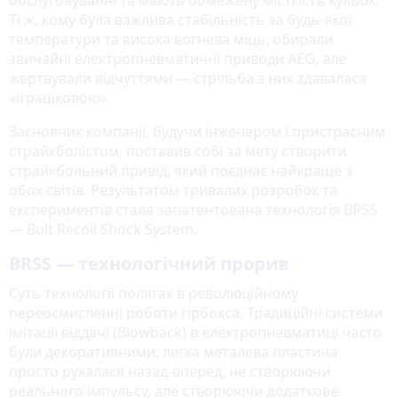
Ті ж, кому була важлива стабільність за будь-якої
температури та висока вогнева міць, обирали
звичайні електропневматичні приводи AEG, але
жертвували відчуттями — стрільба з них здавалася
«іграшковою».
Засновник компанії, будучи інженером і пристрасним
страйкболістом, поставив собі за мету створити
страйкбольний привід, який поєднає найкраще з
обох світів. Результатом тривалих розробок та
експериментів стала запатентована технологія BRSS
— Bolt Recoil Shock System.
BRSS — технологічний прорив
Суть технології полягає в революційному
переосмисленні роботи гірбокса. Традиційні системи
імітації віддачі (Blowback) в електропневматиці часто
були декоративними: легка металева пластина
просто рухалася назад-вперед, не створюючи
реального імпульсу, але створюючи додаткове