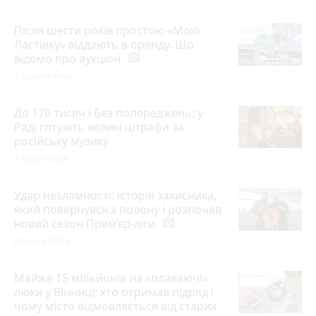
Після шести років простою «Мою
Ластівку» віддають в оренду. Що
відомо про аукціон
photo_camera
4 години тому
До 170 тисяч і без попереджень: у
Раді готують великі штрафи за
російську музику
5 годин тому
Удар незламності: історія захисника,
який повернувся з полону і розпочав
новий сезон Прем’єр-ліги
photo_camera
Вчора о 20:15
Майже 15 мільйонів на «плаваючі»
люки у Вінниці: хто отримав підряд і
чому місто відмовляється від старих