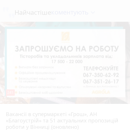
коментують
Найчастіше
241
Вакансії в супермаркеті «Грош», АН
4 серпня 2026 р.
«Благоустрій» та 51 актуальних пропозицій
роботи у Вінниці (оновлено)