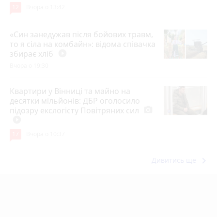
12
Вчора о 13:42
«Син занедужав після бойових травм,
то я сіла на комбайн»: відома співачка
збирає хліб
play_circle_filled
Вчора о 19:30
Квартири у Вінниці та майно на
десятки мільйонів: ДБР оголосило
підозру екслогісту Повітряних сил
photo_camera
play_circle_filled
17
Вчора о 10:37
keyboard_arrow_right
Дивитись ще