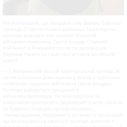
Ми
розповідали
, що неподалік села Іванівці Барської
громади 21 квітня сталася дорожньо-транспортна
пригода, внаслідок якої загинув 33-річний
військовослужбовець Сергій Бондар. Старший
лейтенант із Жмеринки протягом десяти років
боронив Україну на сході, протистоячи російській
агресії.
— У Жмеринській міській територіальній громаді 24
квітня оголосили Днем жалоби у зв’язку з трагічною
загибеллю старшого лейтенанта Сергія Бондаря.
Сьогодні відбудеться прощання із
військовослужбовцем. На знак скорботи за
захисником приспустять Державний Прапор України
на будівлях і спорудах органів місцевого
самоврядування, підприємств, установ та організацій,
що розташовані на території громади, включно зі