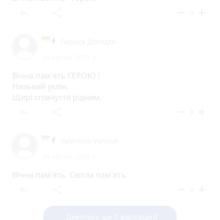
reply
share
remove
add
0
Лариса Дзендзя
24 квітня 2025 р.
Вічна пам'ять ГЕРОЮ !
Низький уклін.
Щирі співчуття рідним.
reply
share
remove
add
0
Valentina Vorinuk
24 квітня 2025 р.
Вічна пам'ять Світла пам'ять
reply
share
remove
add
0
Дивитись ще 9 відповідей