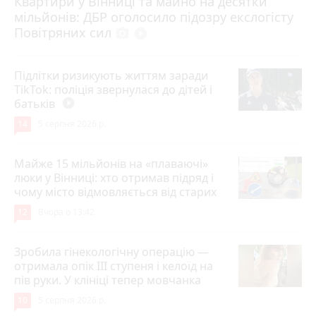
Квартири у Вінниці та майно на десятки
Вчора о 10:37
мільйонів: ДБР оголосило підозру екслогісту
Повітряних сил
photo_camera
play_circle_filled
Підлітки ризикують життям заради
TikTok: поліція звернулася до дітей і
батьків
play_circle_filled
14
5 серпня 2026 р.
Майже 15 мільйонів на «плаваючі»
люки у Вінниці: хто отримав підряд і
чому місто відмовляється від старих
12
Вчора о 13:42
Зробила гінекологічну операцію —
отримала опік ІІІ ступеня і келоїд на
пів руки. У клініці тепер мовчанка
10
5 серпня 2026 р.