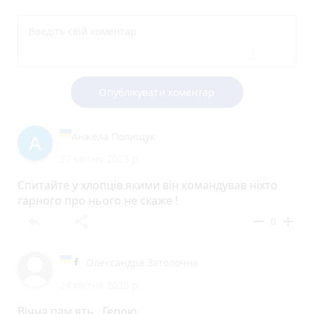
Опублікувати коментар
Анжела Полищук
27 квітня 2025 р.
Спитайте у хлопців якими він командував ніхто
гарного про нього не скаже !
reply
share
remove
add
0
Олександра Затолочна
24 квітня 2025 р.
Вічна пам ять Герою