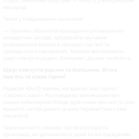
старостинськими округами, — кажуть у Жмеринській
міськраді.
Також у повідомленні зазначили:
— Просимо обмежити проведення розважально-
концертних заходів, заборонити звучання
розважальної музики в закладах торгівлі та
громадського харчування. Земляки висловлюють
щирі співчуття родині, близьким і друзям загиблого.
Щирі співчуття рідним та близьким. Вічна
пам'ять та слава Герою!
Редакція RIA/20 хвилин, нагадаємо, має
проєкт
«‎Героям Слава!»
‎. Розповідаємо вінничанам про
наших неймовірних бійців, щоб слава про них та їхню
мужність летіли далеко за межі України! Нам є ким
пишатися!
Також ми часто пишемо про волонтерів та
організації, які допомагають армії та постраждалим