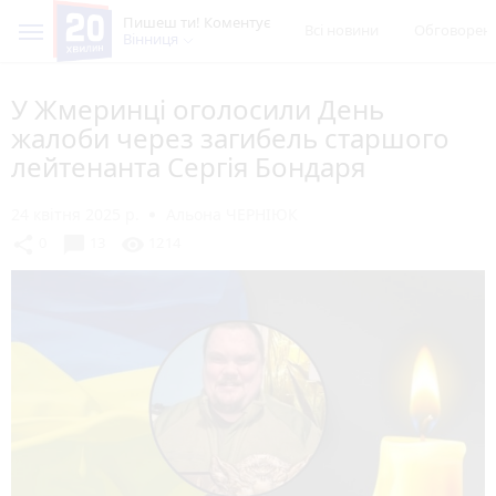
Пишеш ти! Коментує
Всі новини
Обговорен
Вінниця
У Жмеринці оголосили День
жалоби через загибель старшого
лейтенанта Сергія Бондаря
24 квітня 2025 р.
Альона ЧЕРНІЮК
chat_bubble
share
visibility
0
13
1214