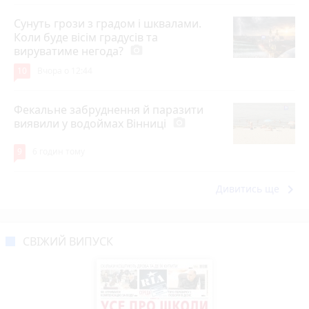
Сунуть грози з градом і шквалами.
Коли буде вісім градусів та
вируватиме негода?
photo_camera
10
Вчора о 12:44
Фекальне забруднення й паразити
виявили у водоймах Вінниці
photo_camera
9
6 годин тому
keyboard_arrow_right
Дивитись ще
СВІЖИЙ ВИПУСК