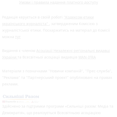
Умови і правила надання платного доступу
Редакція керується в своїй роботі
"Кодексом етики
українського журналіста"
, затвердженим Комісією з
журналістської етики. Поскаржитись на матеріал до Комісії
можна
тут
Видання є членом
Асоціації Незалежні регіональні видавці
України
та Всесвітньої асоціації видавців
WAN-IFRA
Матеріали з позначками "Новини компаній", "Прес-служба",
"Реклама" та "Партнерський проєкт" опубліковані на правах
реклами.
Здійснено за підтримки програми «Сильніші разом: Медіа та
Демократія», що реалізується Всесвітньою асоціацією