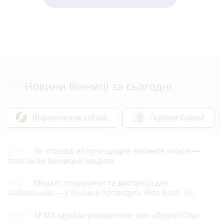
Новини Вінниці за сьогодні
Відключення світла
Героям Слава!
21:01
Чи справді яблуко щодня замінює лікаря —
пояснили вінницькі медики
20:11
Медалі, подарунки та дистанції для
найменших — у Вінниці проведуть Kids Race
photo_camera
19:15
АРМА шукала управителя, але «Bogun City»