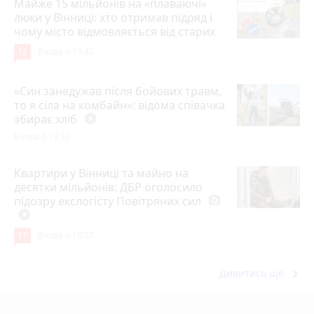
Майже 15 мільйонів на «плаваючі»
люки у Вінниці: хто отримав підряд і
чому місто відмовляється від старих
12
Вчора о 13:42
«Син занедужав після бойових травм,
то я сіла на комбайн»: відома співачка
збирає хліб
play_circle_filled
Вчора о 19:30
Квартири у Вінниці та майно на
десятки мільйонів: ДБР оголосило
підозру екслогісту Повітряних сил
photo_camera
play_circle_filled
17
Вчора о 10:37
keyboard_arrow_right
Дивитись ще