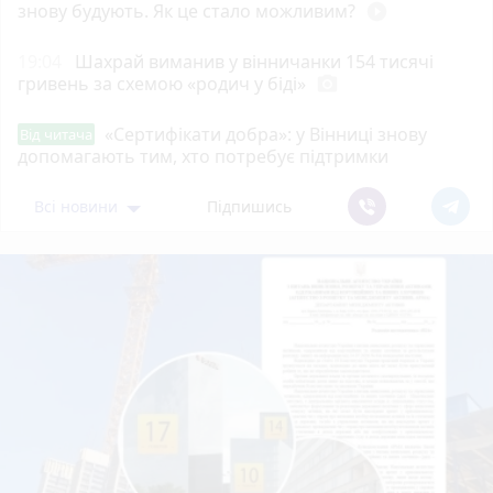
знову будують. Як це стало можливим?
play_circle_filled
19:04
Шахрай виманив у вінничанки 154 тисячі
гривень за схемою «родич у біді»
photo_camera
«Сертифікати добра»: у Вінниці знову
Від читача
допомагають тим, хто потребує підтримки
Всі новини
Підпишись