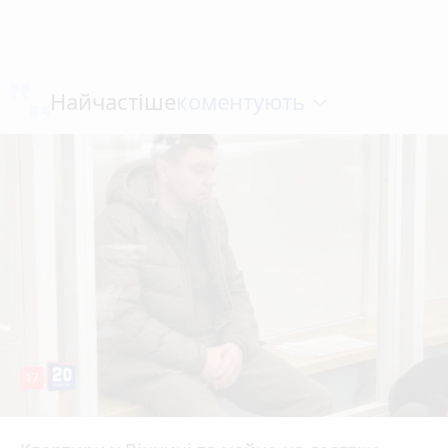
коментують
Найчастіше
17