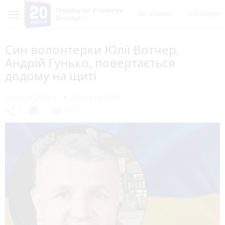
Пишеш ти! Коментує
Всі новини
Обговорен
Вінниця
Син волонтерки Юлії Вотчер,
Андрій Гунько, повертається
додому на щиті
2 квітня 2025 р.
Марія ЛЄХОВА
chat_bubble
share
visibility
0
1
4317