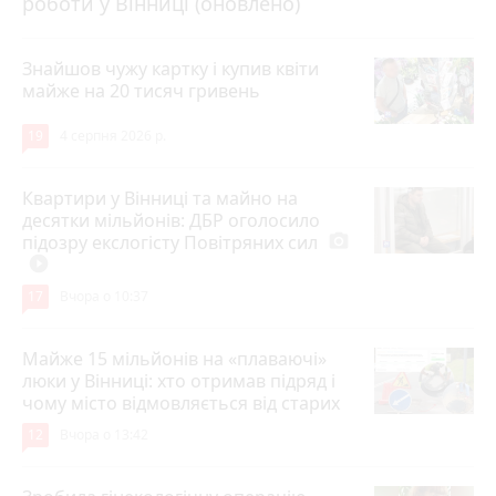
роботи у Вінниці (оновлено)
Знайшов чужу картку і купив квіти
майже на 20 тисяч гривень
19
4 серпня 2026 р.
Квартири у Вінниці та майно на
десятки мільйонів: ДБР оголосило
підозру екслогісту Повітряних сил
photo_camera
play_circle_filled
17
Вчора о 10:37
Майже 15 мільйонів на «плаваючі»
люки у Вінниці: хто отримав підряд і
чому місто відмовляється від старих
12
Вчора о 13:42