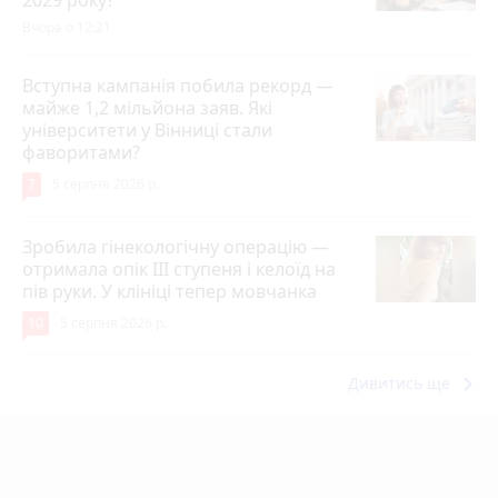
2029 року?
Вчора о 12:21
Вступна кампанія побила рекорд —
майже 1,2 мільйона заяв. Які
університети у Вінниці стали
фаворитами?
7
5 серпня 2026 р.
Зробила гінекологічну операцію —
отримала опік ІІІ ступеня і келоїд на
пів руки. У клініці тепер мовчанка
10
5 серпня 2026 р.
keyboard_arrow_right
Дивитись ще