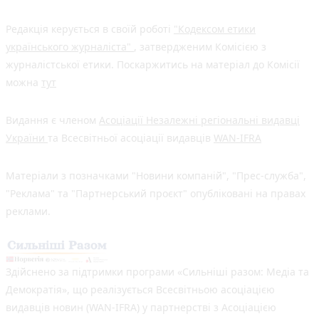
Редакція керується в своїй роботі
"Кодексом етики
українського журналіста"
, затвердженим Комісією з
журналістської етики. Поскаржитись на матеріал до Комісії
можна
тут
Видання є членом
Асоціації Незалежні регіональні видавці
України
та Всесвітньої асоціації видавців
WAN-IFRA
Матеріали з позначками "Новини компаній", "Прес-служба",
"Реклама" та "Партнерський проєкт" опубліковані на правах
реклами.
Здійснено за підтримки програми «Сильніші разом: Медіа та
Демократія», що реалізується Всесвітньою асоціацією
видавців новин (WAN-IFRA) у партнерстві з Асоціацією