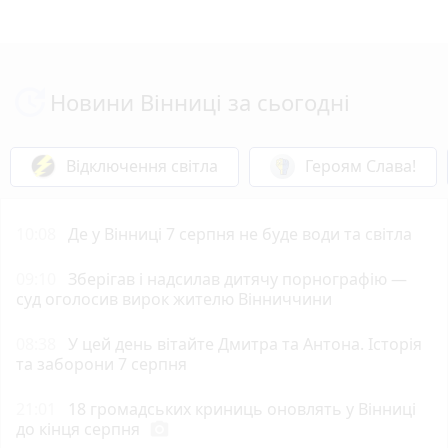
Новини Вінниці за сьогодні
Відключення світла
Героям Слава!
10:08
Де у Вінниці 7 серпня не буде води та світла
09:10
Зберігав і надсилав дитячу порнографію —
суд оголосив вирок жителю Вінниччини
08:38
У цей день вітайте Дмитра та Антона. Історія
та заборони 7 серпня
21:01
18 громадських криниць оновлять у Вінниці
до кінця серпня
photo_camera