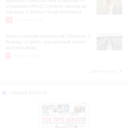
Зробила гінекологічну операцію —
отримала опік ІІІ ступеня і келоїд на
пів руки. У клініці тепер мовчанка
10
5 серпня 2026 р.
Реконструкція очисних на Сабарові. У
Вінниці готують грандіозний проєкт
за 4 мільярди
9
5 серпня 2026 р.
keyboard_arrow_right
Дивитись ще
СВІЖИЙ ВИПУСК