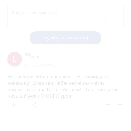
Опублікувати коментар
Lidia
2 квітня 2025 р.
Не висловити біль словами.....Нас покидають
найкращі....Царство Небесне і вічна світла
пам'ять та слава Герою України! Щирі співчуття і
низький уклін МАТЕРІ Героя.
reply
share
remove
add
1