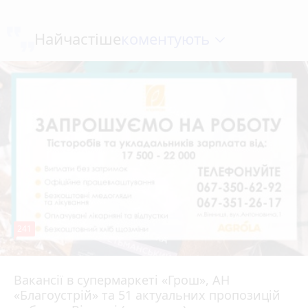
коментують
Найчастіше
241
Вакансії в супермаркеті «Грош», АН
4 серпня 2026 р.
«Благоустрій» та 51 актуальних пропозицій