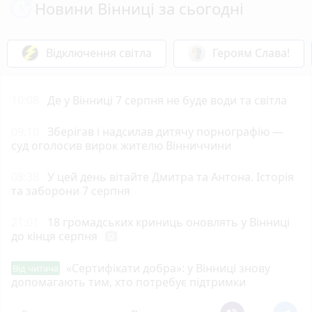
Новини Вінниці за сьогодні
Відключення світла
Героям Слава!
10:08
Де у Вінниці 7 серпня не буде води та світла
09:10
Зберігав і надсилав дитячу порнографію —
суд оголосив вирок жителю Вінниччини
08:38
У цей день вітайте Дмитра та Антона. Історія
та заборони 7 серпня
21:01
18 громадських криниць оновлять у Вінниці
до кінця серпня
photo_camera
«Сертифікати добра»: у Вінниці знову
Від читача
допомагають тим, хто потребує підтримки