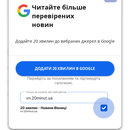
Читайте більше
перевірених
новин
Опублікувати коментар
Додайте 20 хвилин до вибраних джерел в Google
Наталія Переверзєва
25 вересня 2025 р.
Пропав мій Герой безвісти
ДОДАТИ 20 ХВИЛИН В GOOGLE
І далі безлад у 120
Бо віддають хлопців на убой у другі бригади
Тепер знайти кінців не можу
reply
share
remove
add
0