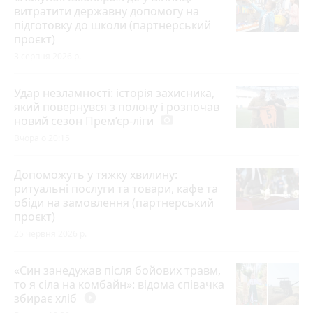
витратити державну допомогу на
підготовку до школи (партнерський
проєкт)
3 серпня 2026 р.
Удар незламності: історія захисника,
який повернувся з полону і розпочав
новий сезон Прем’єр-ліги
photo_camera
Вчора о 20:15
Допоможуть у тяжку хвилину:
ритуальні послуги та товари, кафе та
обіди на замовлення (партнерський
проєкт)
25 червня 2026 р.
«Син занедужав після бойових травм,
то я сіла на комбайн»: відома співачка
збирає хліб
play_circle_filled