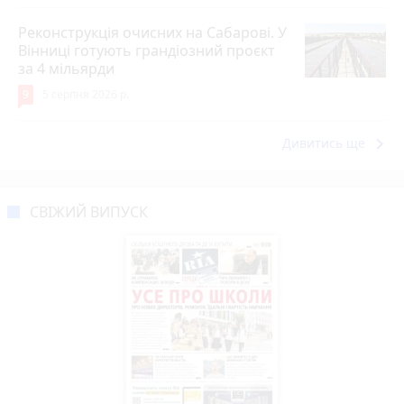
Реконструкція очисних на Сабарові. У
Вінниці готують грандіозний проєкт
за 4 мільярди
9
5 серпня 2026 р.
keyboard_arrow_right
Дивитись ще
СВІЖИЙ ВИПУСК