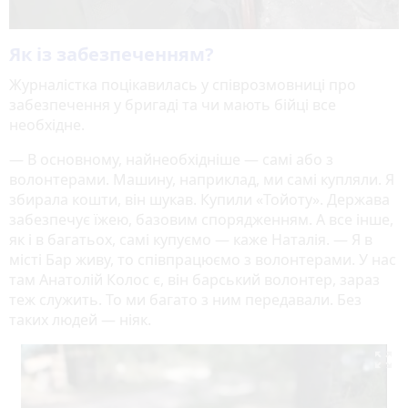
Як із забезпеченням?
Журналістка поцікавилась у співрозмовниці про
забезпечення у бригаді та чи мають бійці все
необхідне.
— В основному, найнеобхідніше — самі або з
волонтерами. Машину, наприклад, ми самі купляли. Я
збирала кошти, він шукав. Купили «Тойоту». Держава
забезпечує їжею, базовим спорядженням. А все інше,
як і в багатьох, самі купуємо — каже Наталія. — Я в
місті Бар живу, то співпрацюємо з волонтерами. У нас
там Анатолій Колос є, він барський волонтер, зараз
теж служить. То ми багато з ним передавали. Без
таких людей — ніяк.
