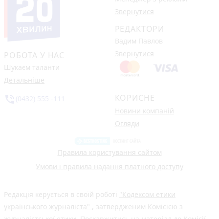
Звернутися
РЕДАКТОРИ
Вадим Павлов
Звернутися
РОБОТА У НАС
Шукаєм таланти
Детальніше
КОРИСНЕ
phone_in_talk
(0432) 555 -111
Новини компаній
Огляди
Правила користування сайтом
Умови і правила надання платного доступу
Редакція керується в своїй роботі
"Кодексом етики
українського журналіста"
, затвердженим Комісією з
журналістської етики. Поскаржитись на матеріал до Комісії