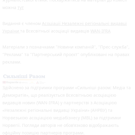
можна
тут
Видання є членом
Асоціації Незалежні регіональні видавці
України
та Всесвітньої асоціації видавців
WAN-IFRA
Матеріали з позначками "Новини компаній", "Прес-служба",
"Реклама" та "Партнерський проєкт" опубліковані на правах
реклами.
Здійснено за підтримки програми «Сильніші разом: Медіа та
Демократія», що реалізується Всесвітньою асоціацією
видавців новин (WAN-IFRA) у партнерстві з Асоціацією
«Незалежні регіональні видавці України» (АНРВУ) та
Норвезькою асоціацією медіабізнесу (MBL) за підтримки
Норвегії. Погляди авторів не обов’язково відображають
офіційну позицію партнерів програми.