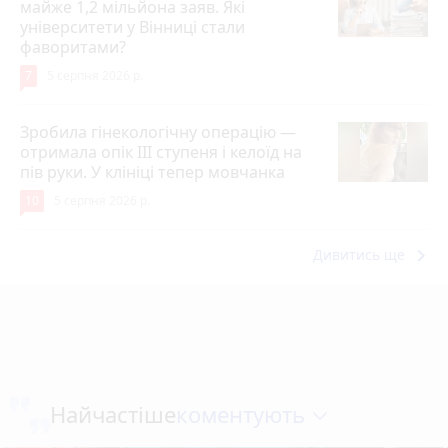
майже 1,2 мільйона заяв. Які
університети у Вінниці стали
фаворитами?
7
5 серпня 2026 р.
Зробила гінекологічну операцію —
отримала опік ІІІ ступеня і келоїд на
пів руки. У клініці тепер мовчанка
10
5 серпня 2026 р.
keyboard_arrow_right
Дивитись ще
коментують
Найчастіше