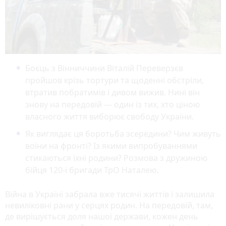
Боєць з Вінниччини Віталій Переверзєв
пройшов крізь тортури та щоденні обстріли,
втратив побратимів і дивом вижив. Нині він
знову на передовій — один із тих, хто ціною
власного життя виборює свободу України.
Як виглядає ця боротьба зсередини? Чим живуть
воїни на фронті? Із якими випробуваннями
стикаються їхні родини? Розмова з дружиною
бійця 120-ї бригади ТрО Наталею.
Війна в Україні забрала вже тисячі життів і залишила
невиліковні рани у серцях родин. На передовій, там,
де вирішується доля нашої держави, кожен день