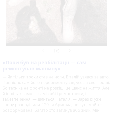
«Поки був на реабілітації — сам
ремонтував машину»
— Як тільки трохи став на ноги, Віталій узявся за авто.
Повністю сам його переремонтував, усе за свої гроші.
Бо техніка на фронті не розкіш, це шанс на життя. Але
й інші так само — самі собі і ремонтники, і
забезпечення, — ділиться Наталія. — Зараз їх уже
знову розподілили. 120-та бригада, по суті, майже
розформована, багато хто загинув або зник. Мій