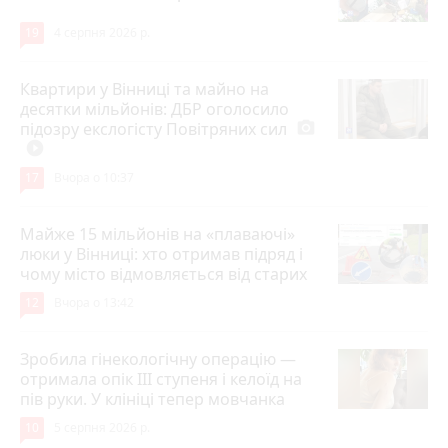
19
4 серпня 2026 р.
Квартири у Вінниці та майно на
десятки мільйонів: ДБР оголосило
підозру екслогісту Повітряних сил
photo_camera
play_circle_filled
17
Вчора о 10:37
Майже 15 мільйонів на «плаваючі»
люки у Вінниці: хто отримав підряд і
чому місто відмовляється від старих
12
Вчора о 13:42
Зробила гінекологічну операцію —
отримала опік ІІІ ступеня і келоїд на
пів руки. У клініці тепер мовчанка
10
5 серпня 2026 р.