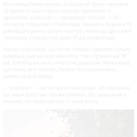
був перед Новим роком, а «Золотий Хрест» вручили
12 квітня. У нього була контузія, проблеми зі
здоров’ям, операція, — продовжує Наталя. — Він
спочатку потрапив у Павлоград. Там його лікували 10
днів від отруєння газами, контузії, потім ще два тижні
і операція. І тільки тоді дали 30 діб реабілітації.
Наталя розповіла, що потім чоловік підхопив сильну
інфекцію. Був на межі менінгіту, тож отримав ще 30
діб. Але більше ніхто нічого не дозволив. Жінка каже,
що таких, як її чоловік, багато. Але відзначають
далеко не всіх бійців.
— Цей хрест — це не просто нагорода. Це свідчення,
що вони були там. Що витримали. Що залишилися
живими. Але якою ціною? — каже жінка.