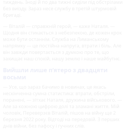
тиждень. Іноді й по два тижні сиділи під обстрілами
без виїзду. Зараз несе службу в третій штурмовій
бригаді.
— Віталій — справжній герой, — каже Наталя. —
Щодня він стикається з небезпекою, де кожен крок
може бути останнім. Служба на Лиманському
напрямку — це постійна напруга, втрати і біль. Але
він завжди повертається з думкою про те, що
захищає наш спокій, нашу землю і наше майбутнє.
Вийшли лише п’ятеро з двадцяти
восьми
— Усе, що зараз бачимо в новинах, це якась
нескінченна сумна статистика: втрати, обстріли,
поранені, — зітхає Наталя, дружина військового. —
Але за кожною цифрою долі та зламані життя. Мій
чоловік, Переверзєв Віталій, пішов на війну ще 2
березня 2022 року. Відтоді на передовій. З перших
днів війни, без пафосу і гучних слів.