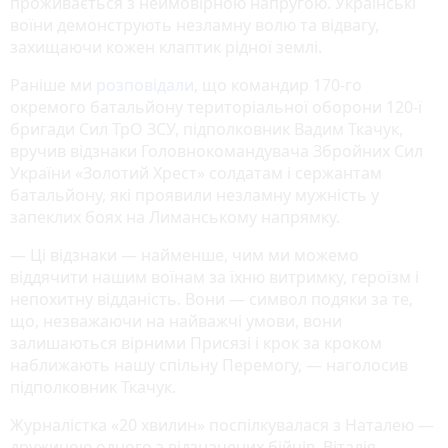
проживається з неймовірною напругою. Українські
воїни демонструють незламну волю та відвагу,
захищаючи кожен клаптик рідної землі.
Раніше ми
розповідали
, що командир 170-го
окремого батальйону територіальної оборони 120-ї
бригади Сил ТрО ЗСУ, підполковник Вадим Ткачук,
вручив відзнаки Головнокомандувача Збройних Сил
України «Золотий Хрест» солдатам і сержантам
батальйону, які проявили незламну мужність у
запеклих боях на Лиманському напрямку.
— Ці відзнаки — найменше, чим ми можемо
віддячити нашим воїнам за їхню витримку, героїзм і
непохитну відданість. Вони — символ подяки за те,
що, незважаючи на найважчі умови, вони
залишаються вірними Присязі і крок за кроком
наближають нашу спільну Перемогу, — наголосив
підполковник Ткачук.
Журналістка «20 хвилин» поспілкувалася з Наталею —
дружиною одного з відзначених бійців, Віталія