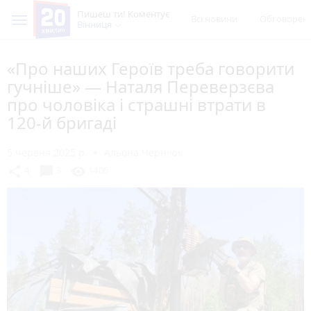
Пишеш ти! Коментує
Всі новини
Обговорен
Вінниця
«Про наших Героїв треба говорити
гучніше» — Наталя Переверзєва
про чоловіка і страшні втрати в
120-й бригаді
5 червня 2025 р.
Альона Черніюк
chat_bubble
share
visibility
4
3
1406