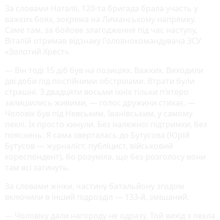
За словами Наталії, 120-та бригада брала участь у
важких боях, зокрема на Лиманському напрямку.
Саме там, за бойове злагодження під час наступу,
Віталій отримав відзнаку Головнокомандувача ЗСУ
«Золотий Хрест».
— Він тоді 15 діб був на позиціях. Важких. Виходили
дві доби під постійними обстрілами. Втрати були
страшні. З двадцяти восьми їхніх тільки п’ятеро
залишились живими, — голос дружини стихає. —
Чоловік був під Невським, Іванівським, у самому
пеклі. Їх просто кинули. Без належної підтримки, без
пояснень. Я сама зверталась до Бутусова (Юрій
Бутусов — журналіст, публіцист, військовий
кореспондент), бо розуміла, що без розголосу вони
там всі загинуть.
За словами жінки, частину батальйону згодом
включили в інший підрозділ — 133-й, змішаний.
— Чоловіку дали нагороду не одразу. Той вихід з пекла