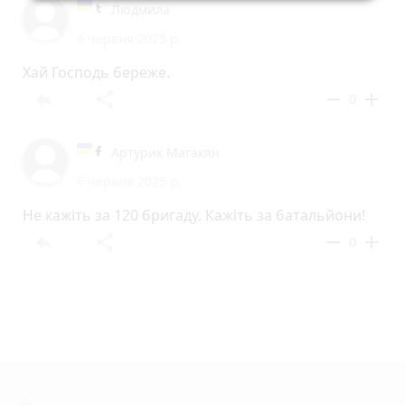
Людмила
6 червня 2025 р.
Хай Господь береже.
reply
share
remove
add
0
Артурик Магакян
6 червня 2025 р.
Не кажіть за 120 бригаду. Кажіть за батальйони!
reply
share
remove
add
0