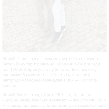
Віталій Переверзєв — кулеметник 170-го окремого
батальйону територіальної оборони 120-ї бригади
Сил ТрО ЗСУ. Брав участь у боях на Лиманському
напрямку. За мужність і стійкість відзначений
нагородою Головнокомандувача ЗСУ — «Золотий
Хрест».
Віталій був у четвертій роті РВП — це ті, що на
«Брауні» (американський кулемет — авт.) стояли. Вісім
місяців відпрацював у бойових виїздах тиждень через