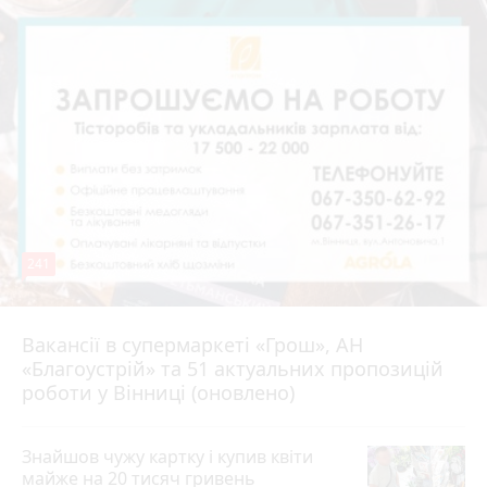
241
Вакансії в супермаркеті «Грош», АН
4 серпня 2026 р.
«Благоустрій» та 51 актуальних пропозицій
роботи у Вінниці (оновлено)
Знайшов чужу картку і купив квіти
майже на 20 тисяч гривень