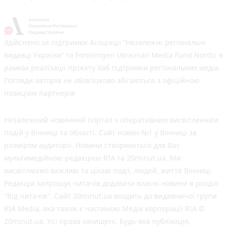
Здійснено за підтримки Асоціації “Незалежні регіональні
видавці України” та Foreningen Ukrainian Media Fund Nordic в
рамках реалізації проєкту Хаб підтримки регіональних медіа.
Погляди авторів не обов'язково збігаються з офіційною
позицією партнерів
Незалежний новинний портал з оперативним висвітленням
подій у Вінниці та області. Сайт новин №1 у Вінниці за
розміром аудиторії. Новини створюються для Вас
мультимедійною редакцією RIA та 20minut.ua. Ми
висвітлюємо важливі та цікаві події, людей, життя Вінниці.
Редакція запрошує читачів додавати власні новини в розділ
"Від читачів". Сайт 20minut.ua входить до видавничої групи
RIA Media, яка також є частиною Медіа корпорації RIA ©
20minut.ua. Усі права захищені. Будь-яка публiкацiя,