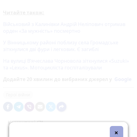
Читайте також:
Військовий з Калинівки Андрій Неліпович отримав
орден «За мужність» посмертно
У Вінницькому районі поблизу села Громадське
зіткнулися дві фури і легковик. Є загиблі
На вулиці В’ячеслава Чорновола зіткнулися «Suzuki»
та «Lexus». Мотоцикліста госпіталізували
Додайте 20 хвилин до вибраних джерел у
Google
Герої війни
Коментарі (3)
×