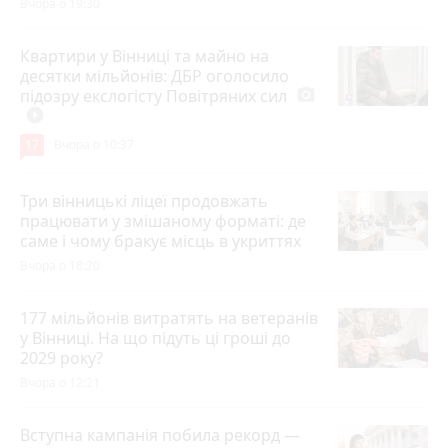
Вчора о 19:30
Квартири у Вінниці та майно на
десятки мільйонів: ДБР оголосило
підозру екслогісту Повітряних сил
photo_camera
play_circle_filled
17
Вчора о 10:37
Три вінницькі ліцеї продовжать
працювати у змішаному форматі: де
саме і чому бракує місць в укриттях
Вчора о 18:20
177 мільйонів витратять на ветеранів
у Вінниці. На що підуть ці гроші до
2029 року?
Вчора о 12:21
Вступна кампанія побила рекорд —