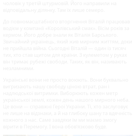
чоловік у третій штурмовій. Його направили на
відповідальну ділянку. Там їх лише семеро.
До повномасштабного вторгнення Віталій працював
водієм у компанії «Королівський смак». Вісім років за
кермом. Його добре знали як Віталія Барського.
Звичайний українець, який жив мирним життям, доки
не прийшла війна. Сьогодні Віталій — один із тисяч
тих, хто став щитом для країни. З кулеметом у руках
він тримає рубежі свободи. Таких, як він, називають
незламними.
Українські воїни не просто воюють. Вони буквально
вигризають нашу свободу ціною втрат, ран і
надлюдської витримки. Виборюють кожен метр
української землі, кожен день нашого мирного неба.
Це вони — справжні Герої України. Ті, хто заслуговує
не лише на відзнаки, а й на глибоку шану та вдячність
кожного з нас. Саме завдяки їм ми маємо змогу
вірити в Перемогу. І вона обов’язково буде.