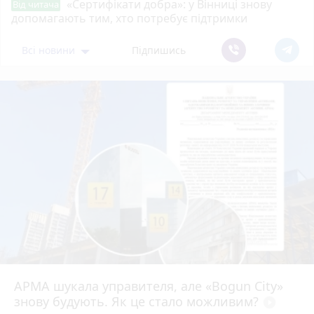
«Сертифікати добра»: у Вінниці знову
Від читача
допомагають тим, хто потребує підтримки
Всі новини
Підпишись
АРМА шукала управителя, але «Bogun City»
знову будують. Як це стало можливим?
play_circle_filled