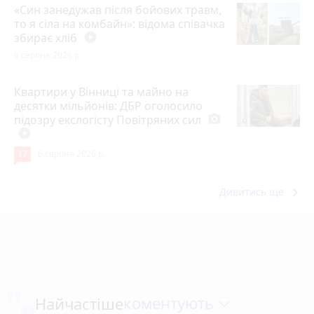
«Син занедужав після бойових травм,
то я сіла на комбайн»: відома співачка
збирає хліб
play_circle_filled
6 серпня 2026 р.
Квартири у Вінниці та майно на
десятки мільйонів: ДБР оголосило
підозру екслогісту Повітряних сил
photo_camera
play_circle_filled
17
6 серпня 2026 р.
keyboard_arrow_right
Дивитись ще
коментують
Найчастіше