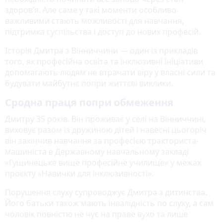
здоров’я. Але саме у такі моменти особливо
важливими стають можливості для навчання,
підтримка суспільства і доступ до нових професій.
Історія Дмитра з Вінниччини — один із прикладів
того, як професійна освіта та інклюзивні ініціативи
допомагають людям не втрачати віру у власні сили та
будувати майбутнє попри життєві виклики.
Сродна праця попри обмеження
Дмитру 35 років. Він проживає у селі на Вінниччині,
виховує разом із дружиною дітей і навесні цьогоріч
він закінчив навчання за професією тракториста-
машиніста в Державному навчальному закладі
«Гущинецьке вище професійне училище» у межах
проєкту «Навички для інклюзивності».
Порушення слуху супроводжує Дмитра з дитинства.
Його батьки також мають інвалідність по слуху, а сам
чоловік повністю не чує на праве вухо та лише