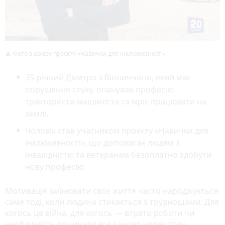
Фото з архіву проєкту «Навички для інклюзивності»
35-річний Дмитро з Вінниччини, який має
порушення слуху, опанував професію
тракториста-машиніста та мріє працювати на
землі.
Чоловік став учасником проєкту «Навички для
інклюзивності», що допомагає людям з
інвалідністю та ветеранам безоплатно здобути
нову професію.
Мотивація змінювати своє життя часто народжується
саме тоді, коли людина стикається з труднощами. Для
когось це війна, для когось — втрата роботи чи
необхідність починати все заново через стан