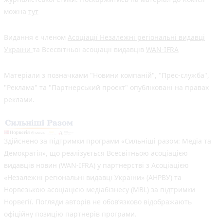
можна
тут
Видання є членом
Асоціації Незалежні регіональні видавці
України
та Всесвітньої асоціації видавців
WAN-IFRA
Матеріали з позначками "Новини компаній", "Прес-служба",
"Реклама" та "Партнерський проєкт" опубліковані на правах
реклами.
Здійснено за підтримки програми «Сильніші разом: Медіа та
Демократія», що реалізується Всесвітньою асоціацією
видавців новин (WAN-IFRA) у партнерстві з Асоціацією
«Незалежні регіональні видавці України» (АНРВУ) та
Норвезькою асоціацією медіабізнесу (MBL) за підтримки
Норвегії. Погляди авторів не обов’язково відображають
офіційну позицію партнерів програми.