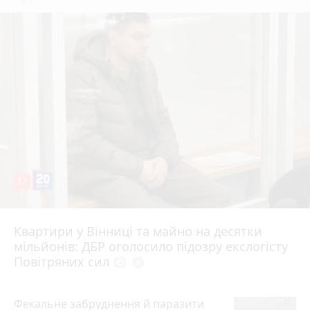
17
Квартири у Вінниці та майно на десятки
6 серпня 2026 р.
мільйонів: ДБР оголосило підозру екслогісту
Повітряних сил
photo_camera
play_circle_filled
Фекальне забруднення й паразити