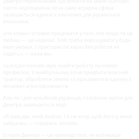
Дмитро переконаний, що робота на землі сьогодні
часто недооцінена, хоча саме аграрна сфера
залишається однією з ключових для української
економіки.
«Не кожен готовий працювати у полі. Але якщо ти це
любиш — це надихає. Хліб треба вирощувати у будь-
яких умовах. І трактористи зараз без роботи не
сидять», — каже він.
Сьогодні чоловік мріє знайти роботу за новою
професією. У майбутньому хоче придбати власний
трактор, обробляти землю та працювати в одному з
місцевих агропідприємств.
Але, як і для мільйонів українців, головною мрією для
Дмитра залишається мир.
«Я маю дім, який люблю. І я не хочу, щоб його у мене
забрали», — говорить чоловік.
Історія Дмитра — це приклад того, як мотивація