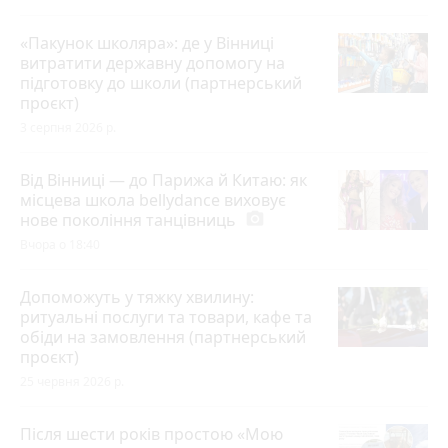
«Пакунок школяра»: де у Вінниці
витратити державну допомогу на
підготовку до школи (партнерський
проєкт)
3 серпня 2026 р.
Від Вінниці — до Парижа й Китаю: як
місцева школа bellydance виховує
нове покоління танцівниць
photo_camera
Вчора о 18:40
Допоможуть у тяжку хвилину:
ритуальні послуги та товари, кафе та
обіди на замовлення (партнерський
проєкт)
25 червня 2026 р.
Після шести років простою «Мою