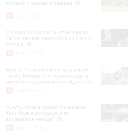
виявили у водоймах Вінниці
photo_camera
14
Вчора о 15:12
Підлітки ризикують життям заради
TikTok: поліція звернулася до дітей і
батьків
play_circle_filled
14
5 серпня 2026 р.
Майже 15 мільйонів на «плаваючі»
люки у Вінниці: хто отримав підряд і
чому місто відмовляється від старих
12
6 серпня 2026 р.
Сунуть грози з градом і шквалами.
Коли буде вісім градусів та
вируватиме негода?
photo_camera
12
6 серпня 2026 р.