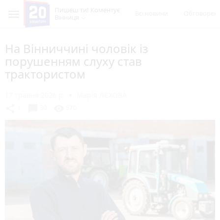
Пишеш ти! Коментує
Всі новини
Обговорен
Вінниця
На Вінниччині чоловік із
порушенням слуху став
трактористом
17 травня 2026 р.
Марія ЛЄХОВА
chat_bubble
share
visibility
1
30
570