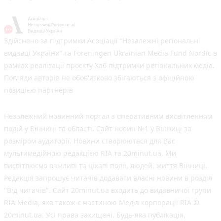
Здійснено за підтримки Асоціації “Незалежні регіональні
видавці України” та Foreningen Ukrainian Media Fund Nordic в
рамках реалізації проєкту Хаб підтримки регіональних медіа.
Погляди авторів не обов'язково збігаються з офіційною
позицією партнерів
Незалежний новинний портал з оперативним висвітленням
подій у Вінниці та області. Сайт новин №1 у Вінниці за
розміром аудиторії. Новини створюються для Вас
мультимедійною редакцією RIA та 20minut.ua. Ми
висвітлюємо важливі та цікаві події, людей, життя Вінниці.
Редакція запрошує читачів додавати власні новини в розділ
"Від читачів". Сайт 20minut.ua входить до видавничої групи
RIA Media, яка також є частиною Медіа корпорації RIA ©
20minut.ua. Усі права захищені. Будь-яка публiкацiя,