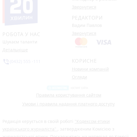
Звернутися
РЕДАКТОРИ
Вадим Павлов
Звернутися
РОБОТА У НАС
Шукаєм таланти
Детальніше
КОРИСНЕ
phone_in_talk
(0432) 555 -111
Новини компаній
Огляди
Правила користування сайтом
Умови і правила надання платного доступу
Редакція керується в своїй роботі
"Кодексом етики
українського журналіста"
, затвердженим Комісією з
журналістської етики. Поскаржитись на матеріал до Комісії