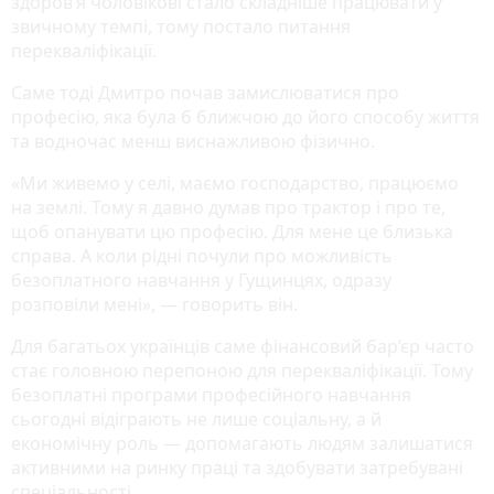
здоров’я чоловікові стало складніше працювати у
звичному темпі, тому постало питання
перекваліфікації.
Саме тоді Дмитро почав замислюватися про
професію, яка була б ближчою до його способу життя
та водночас менш виснажливою фізично.
«Ми живемо у селі, маємо господарство, працюємо
на землі. Тому я давно думав про трактор і про те,
щоб опанувати цю професію. Для мене це близька
справа. А коли рідні почули про можливість
безоплатного навчання у Гущинцях, одразу
розповіли мені», — говорить він.
Для багатьох українців саме фінансовий бар’єр часто
стає головною перепоною для перекваліфікації. Тому
безоплатні програми професійного навчання
сьогодні відіграють не лише соціальну, а й
економічну роль — допомагають людям залишатися
активними на ринку праці та здобувати затребувані
спеціальності.