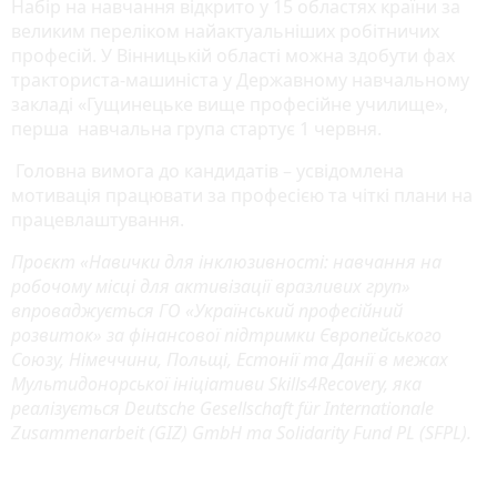
Набір на навчання відкрито у 15 областях країни за
великим переліком найактуальніших робітничих
професій. У Вінницькій області можна здобути фах
тракториста-машиніста у Державному навчальному
закладі «Гущинецьке вище професійне училище»,
перша навчальна група стартує 1 червня.
Головна вимога до кандидатів – усвідомлена
мотивація працювати за професією та чіткі плани на
працевлаштування.
Проєкт «Навички для інклюзивності: навчання на
робочому місці для активізації вразливих груп»
впроваджується ГО «Український професійний
розвиток» за фінансової підтримки Європейського
Союзу, Німеччини, Польщі, Естонії та Данії в межах
Мультидонорської ініціативи Skills4Recovery, яка
реалізується Deutsche Gesellschaft für Internationale
Zusammenarbeit (GIZ) GmbH та Solidarity Fund PL (SFPL).