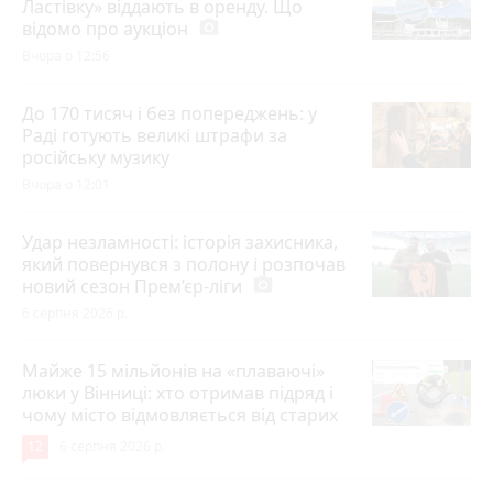
Ластівку» віддають в оренду. Що
відомо про аукціон
photo_camera
Вчора о 12:56
До 170 тисяч і без попереджень: у
Раді готують великі штрафи за
російську музику
Вчора о 12:01
Удар незламності: історія захисника,
який повернувся з полону і розпочав
новий сезон Прем’єр-ліги
photo_camera
6 серпня 2026 р.
Майже 15 мільйонів на «плаваючі»
люки у Вінниці: хто отримав підряд і
чому місто відмовляється від старих
12
6 серпня 2026 р.