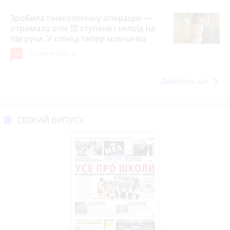
Зробила гінекологічну операцію —
отримала опік ІІІ ступеня і келоїд на
пів руки. У клініці тепер мовчанка
10
5 серпня 2026 р.
keyboard_arrow_right
Дивитись ще
СВІЖИЙ ВИПУСК