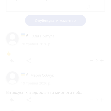
Опублікувати коментар
Юлія Притула
20 травня 2026 р.
👍
reply
share
remove
add
0
Марія Собчук
19 травня 2026 р.
Вітаю,успіхів здоров'я та мирного неба
reply
share
remove
add
0