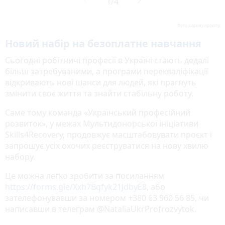
Фото з архіву проєкту
Новий набір на безоплатне навчання
Сьогодні робітничі професії в Україні стають дедалі
більш затребуваними, а програми перекваліфікації
відкривають нові шанси для людей, які прагнуть
змінити своє життя та знайти стабільну роботу.
Саме тому команда «Український професійний
розвиток», у межах Мультидонорської ініціативи
Skills4Recovery, продовжує масштабовувати проєкт і
запрошує усіх охочих реєструватися на нову хвилю
набору.
Це можна легко зробити за посиланням
https://forms.gle/Xxh7Bqfyk21JdbyE8
, або
зателефонувавши за номером +380 63 960 56 85, чи
написавши в телеграм @NataliaUkrProfrozvytok.