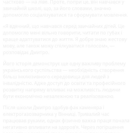
частково — на ліве. Проте, попри це, він навчався у
звичайній школі, що, за його словами, значно
допомогло соціалізуватися та сформувати мовлення.
«Я вдячний, що навчався серед звичайних дітей. Це
допомогло мені вільно говорити, читати по губах і
краще адаптуватися до життя. Я добре знаю жестову
мову, але також можу спілкуватися голосом», —
розповідає Дмитро.
Його історія демонструє ще одну важливу проблему
українського суспільства — необхідність створення
більш інклюзивного середовища для людей з
інвалідністю. Адже доступ до освіти та професійного
розвитку напряму впливає на можливість людини
бути економічно незалежною та реалізованою.
Після школи Дмитро здобув фах каменяра і
електрогазозварника у Вінниці. Тривалий час
працював руками, однак фізично важка праця почала
негативно впливати на здоров’я. Через погіршення