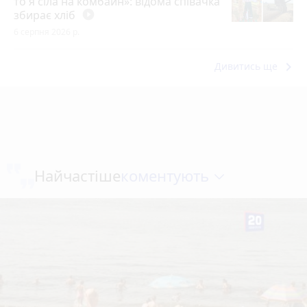
то я сіла на комбайн»: відома співачка
збирає хліб
play_circle_filled
6 серпня 2026 р.
keyboard_arrow_right
Дивитись ще
коментують
Найчастіше