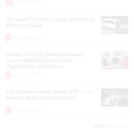
10
8 серпня 2026 р.
Мотоцикл зіткнувся з маршруткою на
Магістратській
9
8 серпня 2026 р.
Понад 3 000 000 гривень зникли з
рахунків держпідприємства.
Підозрюють бухгалтерку
7
8 серпня 2026 р.
0,87 проміле і смертельна ДТП — 17-
річного водія взяли під варту
7
8 серпня 2026 р.
keyboard_arrow_right
Дивитись ще