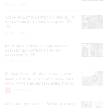
8 серпня 2026 р.
Ядерний щит із центром у Вінниці: як
працювала 43-тя ракетна армія
photo_camera
play_circle_filled
8 серпня 2026 р.
Вінницька «однушка» дорожча за
одеську: що коїться з ринком
нерухомості
photo_camera
8 серпня 2026 р.
Майже 15 мільйонів на «плаваючі»
люки у Вінниці: хто отримав підряд і
чому місто відмовляється від старих
12
6 серпня 2026 р.
«Син занедужав після бойових травм,