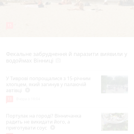
15
7 серпня 2026 р.
Фекальне забруднення й паразити виявили у
водоймах Вінниці
photo_camera
У Тиврові попрощалися з 15-річним
хлопцем, який загинув у палаючій
автівці
play_circle_filled
13
Вчора о 18:04
Портулак на городі? Вінничанка
радить не викидати його, а
приготувати соус
play_circle_filled