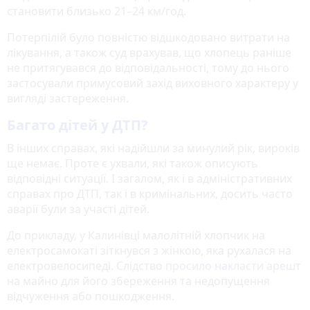
становити близько 21–24 км/год.
Потерпілій було повністю відшкодовано витрати на
лікування, а також суд врахував, що хлопець раніше
не притягувався до відповідальності, тому до нього
застосували примусовий захід виховного характеру у
вигляді застереження.
Багато дітей у ДТП?
В інших справах, які надійшли за минулий рік, вироків
ще немає. Проте є ухвали, які також описують
відповідні ситуації. І загалом, як і в адміністративних
справах про ДТП, так і в кримінальних, досить часто
аварії були за участі дітей.
До прикладу, у Калинівці малолітній хлопчик на
електросамокаті зіткнувся з жінкою, яка рухалася на
електровелосипеді. Слідство
просило накласти ареш
т
на майно для його збереження та недопущення
відчуження або пошкодження.