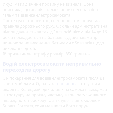
У суді мати дівчини провину не визнала. Вона
пояснила, що аварія сталася через несправність
гальм та дзвінка електросамоката.
Проте суд встановив, що неповнолітня порушила
правила дорожнього руху. Оскільки адміністративна
відповідальність за такі дії для осіб віком від 14 до 16
років покладається на батьків, суд визнав матір
винною за невиконання батьками обов’язків щодо
виховання дітей.
Їй призначили штраф у розмірі 850 гривень.
Водій електросамоката неправильно
переходив дорогу
Є й покарання для водіїв електросамокатів після ДТП
з автомобілями. Одна така
постанова
стосується
аварії на Келецькій, де чоловік на самокаті виїжджав
із тротуару на проїзну частину в зоні регульованого
пішохідного переходу та зіткнувся з автомобілем
Subaru Forester, хоча мав вести його поруч.