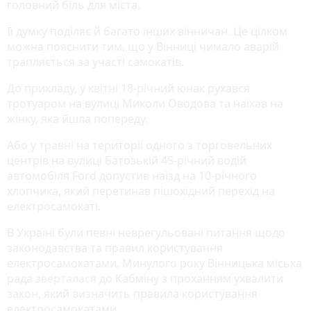
головний біль для міста.
Її думку поділяє й багато інших вінничан. Це цілком
можна пояснити тим, що у Вінниці чимало аварій
трапляється за участі самокатів.
До прикладу, у
квітні
18-річний юнак рухався
тротуаром на вулиці Миколи Оводова та наїхав на
жінку, яка йшла попереду.
Або у
травні
на території одного з торговельних
центрів на вулиці Батозькій 45-річний водій
автомобіля Ford допустив наїзд на 10-річного
хлопчика, який перетинав пішохідний перехід на
електросамокаті.
В Україні були певні неврегульовані питання щодо
законодавства та правил користування
електросамокатами. Минулого року Вінницька міська
рада
зверталася
до Кабміну з проханням ухвалити
закон, який визначить правила користування
електросамокатами.