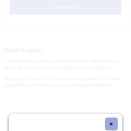
Голосувати
Читайте також:
У Вінниці військовослужбовця, якого підозрюють у
вбивстві 54-річної жінки, відправили під варту
Квартири у Києві та 6,8 мільйона гривень: у голови
суду на Вінниччині хочуть конфіскувати майно
×