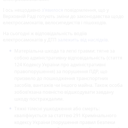
І ось нещодавно
з’явилося
повідомлення, що у
Верховній Раді готують зміни до законодавства щодо
електросамокатів, велосипедистів і пішоходів.
На сьогодні ж відповідальність водіїв
електросамокатів у ДТП
залежить від наслідків
.
Матеріальна шкода та легкі травми: тягне за
собою адміністративну відповідальність (стаття
124 Кодексу України про адміністративні
правопорушення) за порушення ПДР, що
призвело до пошкодження транспортних
засобів, вантажів чи іншого майна. Також особа
зобов’язана повністю відшкодувати завдану
шкоду постраждалим.
Тяжкі тілесні ушкодження або смерть:
кваліфікується за статтею 291 Кримінального
кодексу України (порушення правил безпеки