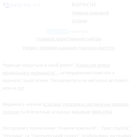
КОРИСНЕ
phone_in_talk
(0432) 555 -111
Новини компаній
Огляди
Правила користування сайтом
Умови і правила надання платного доступу
Редакція керується в своїй роботі
"Кодексом етики
українського журналіста"
, затвердженим Комісією з
журналістської етики. Поскаржитись на матеріал до Комісії
можна
тут
Видання є членом
Асоціації Незалежні регіональні видавці
України
та Всесвітньої асоціації видавців
WAN-IFRA
Матеріали з позначками "Новини компаній", "Прес-служба",
"Реклама" та "Партнерський проєкт" опубліковані на правах