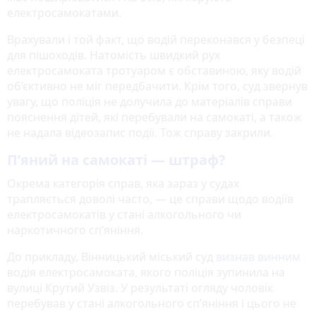
електросамокатами.
Врахували і той факт, що водій переконався у безпеці
для пішоходів. Натомість швидкий рух
електросамоката тротуаром є обставиною, яку водій
об’єктивно не міг передбачити. Крім того, суд звернув
увагу, що поліція не долучила до матеріалів справи
пояснення дітей, які перебували на самокаті, а також
не надала відеозапис події. Тож справу закрили.
П’яний на самокаті — штраф?
Окрема категорія справ, яка зараз у судах
трапляється доволі часто, — це справи щодо водіїв
електросамокатів у стані алкогольного чи
наркотичного сп’яніння.
До прикладу, Вінницький міський суд
визнав винним
водія електросамоката, якого поліція зупинила на
вулиці Крутий Узвіз. У результаті огляду чоловік
перебував у стані алкогольного сп’яніння і цього не