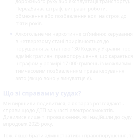
дорожнього руху або експлуатації транспорту).
Передбачає штраф, виправні роботи,
обмеження або позбавлення волі на строк до
п’яти років.
Алкогольне чи наркотичне сп’яніння: керування
в нетверезому стані прирівнюється до
порушення за статтею 130 Кодексу України про
адміністративні правопорушення, що карається
штрафом у розмірі 17 000 гривень із можливим
тимчасовим позбавленням права керування
авто (якщо воно у винуватця є).
Що зі справами у судах?
Ми вирішили подивитися, а як зараз розглядають
справи щодо ДТП за участі електросамокатів.
Дивилися лише ті провадження, які надійшли до суду
впродовж 2025 року.
Тож, якщо брати адміністративні правопорушення, то