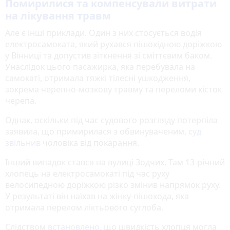
Помирилися та компенсували витрати
на лікування травм
Але є інші приклади. Один з них стосується водія
електросамоката, який рухався пішохідною доріжкою
у Вінниці та допустив зіткнення зі сміттєвим баком.
Унаслідок цього пасажирка, яка перебувала на
самокаті, отримала тяжкі тілесні ушкодження,
зокрема черепно-мозкову травму та переломи кісток
черепа.
Однак, оскільки під час судового розгляду потерпіла
заявила, що примирилася з обвинуваченим,
суд
звільнив
чоловіка від покарання.
Інший випадок стався на вулиці Зодчих. Там 13-річний
хлопець на електросамокаті під час руху
велосипедною доріжкою різко змінив напрямок руху.
У результаті він наїхав на жінку-пішохода, яка
отримала перелом ліктьового суглоба.
Слідством
встановлено
, що швидкість хлопця могла