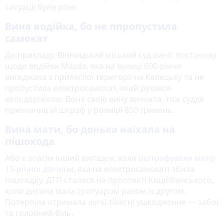
ситуації були різні.
Вина водійка, бо не ппропустила
самокат
До прикладу, Вінницький міський суд
виніс постанову
щодо водійки Mazda, яка на вулиці 600-річчя
виїжджала з прилеглої території на Келецьку та не
пропустила електросамокат, який рухався
велодоріжкою. Вона свою вину визнала, тож суддя
призначив їй штраф у розмірі 850 гривень.
Вина мати, бо донька наїхала на
пішохода
Або є зовсім інший випадок, коли
оштрафували матір
15-річної дівчини
, яка на електросамокаті збила
пішохідку. ДТП сталося на проспекті Коцюбинського,
коли дитина їхала тротуаром разом із другом.
Потерпіла отримала легкі тілесні ушкодження — забої
та головний біль.