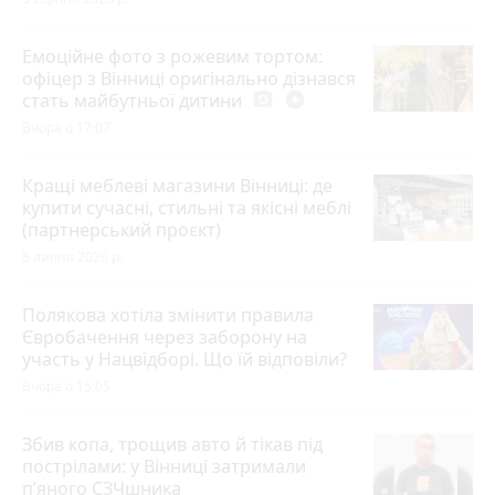
Емоційне фото з рожевим тортом:
офіцер з Вінниці оригінально дізнався
стать майбутньої дитини
photo_camera
play_circle_filled
Вчора о 17:07
Кращі меблеві магазини Вінниці: де
купити сучасні, стильні та якісні меблі
(партнерський проєкт)
8 липня 2026 р.
Полякова хотіла змінити правила
Євробачення через заборону на
участь у Нацвідборі. Що їй відповіли?
Вчора о 15:05
Збив копа, трощив авто й тікав під
пострілами: у Вінниці затримали
п’яного СЗЧшника