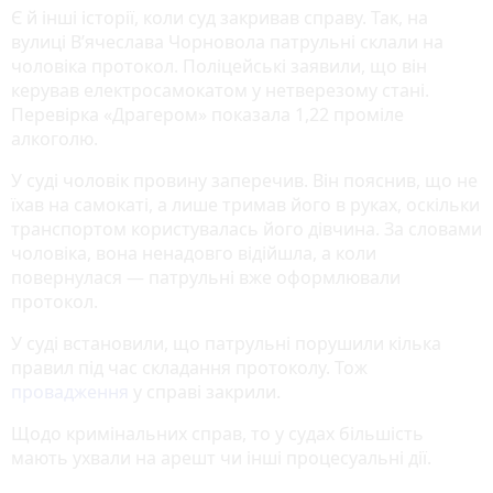
Є й інші історії, коли суд закривав справу. Так, на
вулиці В’ячеслава Чорновола патрульні склали на
чоловіка протокол. Поліцейські заявили, що він
керував електросамокатом у нетверезому стані.
Перевірка «Драгером» показала 1,22 проміле
алкоголю.
У суді чоловік провину заперечив. Він пояснив, що не
їхав на самокаті, а лише тримав його в руках, оскільки
транспортом користувалась його дівчина. За словами
чоловіка, вона ненадовго відійшла, а коли
повернулася — патрульні вже оформлювали
протокол.
У суді встановили, що патрульні порушили кілька
правил під час складання протоколу. Тож
провадження
у справі закрили.
Щодо кримінальних справ, то у судах більшість
мають ухвали на арешт чи інші процесуальні дії.