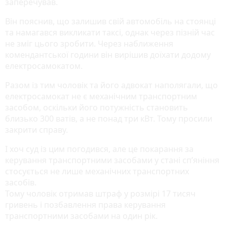
заперечував.
Він пояснив, що залишив свій автомобіль на стоянці
та намагався викликати таксі, однак через пізній час
не зміг цього зробити. Через наближення
комендантської години він вирішив доїхати додому
електросамокатом.
Разом із тим чоловік та його адвокат наполягали, що
електросамокат не є механічним транспортним
засобом, оскільки його потужність становить
близько 300 ватів, а не понад три кВт. Тому просили
закрити справу.
І хоч суд із цим погодився, але це покарання за
керування транспортними засобами у стані сп’яніння
стосується не лише механічних транспортних
засобів.
Тому чоловік отримав штраф у розмірі 17 тисяч
гривень і позбавлення права керування
транспортними засобами на один рік.