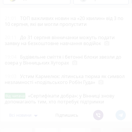
21:01
ТОП важливих новин на «20 хвилин» від 3 по
10 серпня, які ви могли пропустити
20:11
До 31 серпня вінничанки можуть подати
заявку на безкоштовне навчання водійок
photo_camera
19:04
Будівельне сміття і бетонні блоки звезли до
озера у Вінницьких Хуторах
photo_camera
19:03
Устим Кармелюк: літинська тюрма як символ
незламності «подільського Робін Гуда»
photo_camera
«Сертифікати добра»: у Вінниці знову
Від читача
допомагають тим, хто потребує підтримки
Всі новини
Підпишись