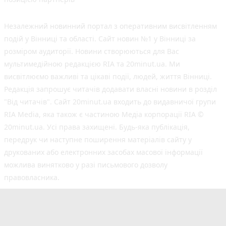
Незалежний новинний портал з оперативним висвітленням
подій у Вінниці та області. Сайт новин №1 у Вінниці за
розміром аудиторії. Новини створюються для Вас
мультимедійною редакцією RIA та 20minut.ua. Ми
висвітлюємо важливі та цікаві події, людей, життя Вінниці.
Редакція запрошує читачів додавати власні новини в розділ
"Від читачів". Сайт 20minut.ua входить до видавничої групи
RIA Media, яка також є частиною Медіа корпорації RIA ©
20minut.ua. Усі права захищені. Будь-яка публiкацiя,
передрук чи наступне поширення матеріалів сайту у
друкованих або електронних засобах масової інформації
можлива винятково у разі письмового дозволу
правовласника.
©2017-2025 20minut.ua
вул. Ширшова, буд. 3-а, м. Вінниця, 21032
[email protected]
Cуб'єкт у сфері онлайн-медіа; ідентифікатор медіа