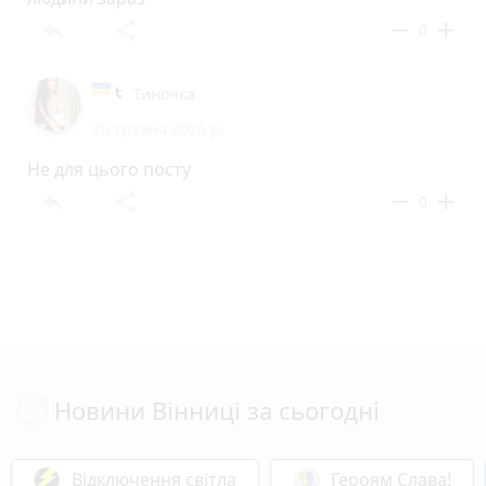
reply
share
remove
add
0
Тиночка
20 травня 2026 р.
Не для цього посту
reply
share
remove
add
0
Новини Вінниці за сьогодні
Відключення світла
Героям Слава!