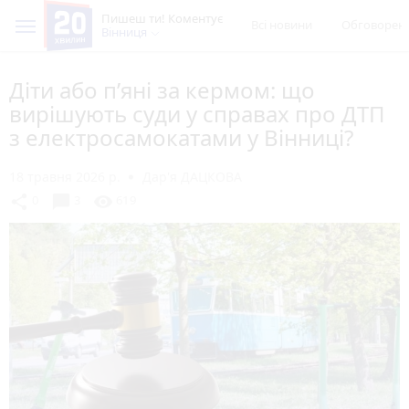
Пишеш ти! Коментує
Всі новини
Обговорен
Вінниця
Діти або п’яні за кермом: що
вирішують суди у справах про ДТП
з електросамокатами у Вінниці?
18 травня 2026 р.
Дар'я ДАЦКОВА
chat_bubble
share
visibility
0
3
619