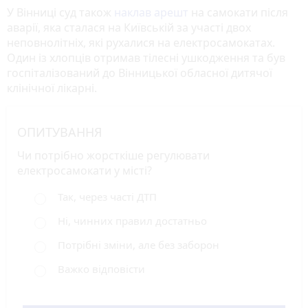
У Вінниці суд також
наклав арешт
на самокати після
аварії, яка сталася на Київській за участі двох
неповнолітніх, які рухалися на електросамокатах.
Один із хлопців отримав тілесні ушкодження та був
госпіталізований до Вінницької обласної дитячої
клінічної лікарні.
ОПИТУВАННЯ
Чи потрібно жорсткіше регулювати
електросамокати у місті?
Так, через часті ДТП
Ні, чинних правил достатньо
Потрібні зміни, але без заборон
Важко відповісти