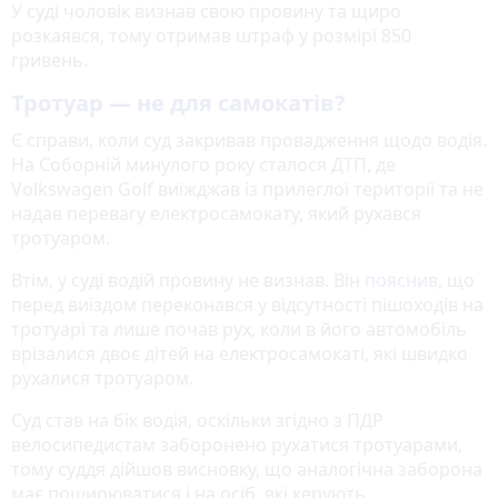
У суді чоловік визнав свою провину та щиро
розкаявся, тому отримав штраф у розмірі 850
гривень.
Тротуар — не для самокатів?
Є справи, коли суд закривав провадження щодо водія.
На Соборній минулого року сталося ДТП, де
Volkswagen Golf виїжджав із прилеглої території та не
надав перевагу електросамокату, який рухався
тротуаром.
Втім, у суді водій провину не визнав. Він
пояснив
, що
перед виїздом переконався у відсутності пішоходів на
тротуарі та лише почав рух, коли в його автомобіль
врізалися двоє дітей на електросамокаті, які швидко
рухалися тротуаром.
Суд став на бік водія, оскільки згідно з ПДР
велосипедистам заборонено рухатися тротуарами,
тому суддя дійшов висновку, що аналогічна заборона
має поширюватися і на осіб, які керують