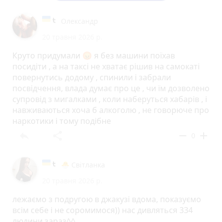
Олександр
20 травня 2026 р.
Круто придумали 😡 я без машини поїхав
посидіти , а на таксі не хватає рішив на самокаті
повернутись додому , спинили і забрали
посвідчення, влада думає про це , чи їм дозволено
супровід з мигалками , коли наберуться хабарів , і
навживаються хоча б алкоголю , не говорюче про
наркотики і тому подібне
reply
share
remove
add
0
🐣 Світланка
20 травня 2026 р.
лежаємо з подругою в джакузі вдома, показуємо
всім себе і не соромимося)) нас дивляться 334
людини зараз^^