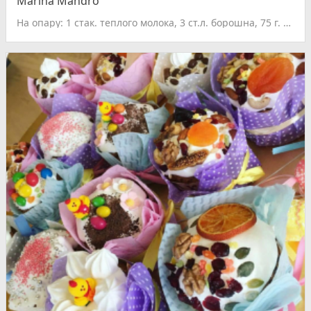
Marina Mandro
На опару: 1 стак. теплого молока, 3 ст.л. борошна, 75 г. дріжджів, 3 ст.л. цукру. На тісто: 1 кг. борошна, 0,5 л. молока, 150 г. вершкового масла, 100 г. маргарину, 75 г. дріжджів, 2 склянки цукру, 150 г. родзинок, 6 яєць + 6 жовтків, 1 пачка ванільного цукру, цедра половини лимона. Спочатку робимо опару. Розчинити у теплому молоці дріжджі. Додати цукор і борошна. Усе перемішати до однорідної маси і залишити у теплому місці бродити на 1 год. Жовтки та яйця розтерти з цукром і ванільним цукром. Коли розчинене тісто збільшиться в два рази, додати до нього м’які масло і маргарин, розтерті жовтки і решту борошна. Добре вимішати тісто, якщо потрібно – підсипати ще трішки борошна. Знову залишити тісто підходити в теплому місці, накрити рушником. Родзинки потрібно промити гарячою водою. А цедру лимона натерти. Додати все в тісто і добре вимішати. Знову залишити тісто на 30 хвилин, щоб підросло. Форму для випічки змастити маслом. Заповнити форму на 1/3 тістом і дати йому підрости, майже до краю форми. Випікати при температурі 180 градусів 40-50 хвилин. Гарячі паски змастити білковою глазур'ю.