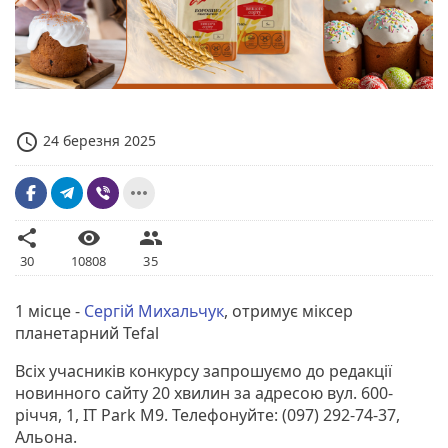
access_time
24 березня 2025
more_horiz
share
visibility
people
30
10808
35
1 місце -
Сергій Михальчук
, отримує міксер
планетарний Tefal
Всіх учасників конкурсу запрошуємо до редакції
новинного сайту 20 хвилин за адресою вул. 600-
річчя, 1, IT Park M9. Телефонуйте: (097) 292-74-37,
Альона.