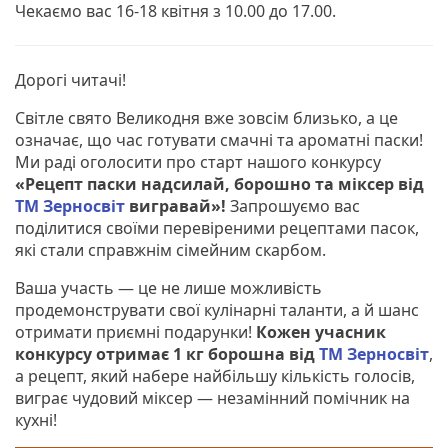
Чекаємо вас 16-18 квітня з 10.00 до 17.00.
Дорогі читачі!
Світле свято Великодня вже зовсім близько, а це
означає, що час готувати смачні та ароматні паски!
Ми раді оголосити про старт нашого конкурсу
«Рецепт паски надсилай, борошно та міксер від
ТМ Зерносвіт
вигравай»!
Запрошуємо вас
поділитися своїми перевіреними рецептами пасок,
які стали справжнім сімейним скарбом.
Ваша участь — це не лише можливість
продемонструвати свої кулінарні таланти, а й шанс
отримати приємні подарунки!
Кожен учасник
конкурсу отримає 1 кг борошна від
ТМ Зерносвіт
,
а рецепт, який набере найбільшу кількість голосів,
виграє чудовий міксер — незамінний помічник на
кухні!