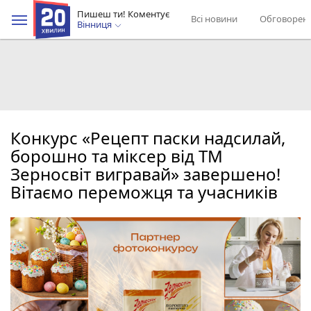
Пишеш ти! Коментує
Всі новини
Обговорен
Вінниця
Конкурс «Рецепт паски надсилай,
борошно та міксер від ТМ
Зерносвіт вигравай» завершено!
Вітаємо переможця та учасників