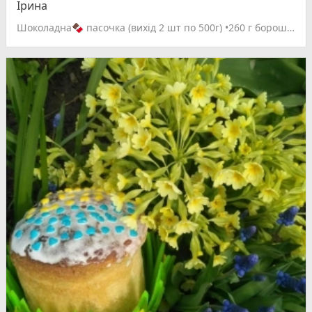
Ірина
Шоколадна🍫 пасочка (вихід 2 шт по 500г) •260 г борошна • 30 г какао • 15 г свіжих дріжджів • 100 мл молока • 4 ст.ложки води • половина чайної ложки соди • 20 г вершкового масла • 1 яйце • 50 г цукру • 80 г крихти шоколодаду • кориця • сіль дрібка Приготування: 1) Соду, воду, какао, сіль, цукор змішати і довести до кипіння. Дати охолонути. Відділити жовток від білка, білок взбити. 2) Відміряти 60 г борошна. Тепле молоко змішати з дріжджями. Борошно змішати з дріжджями, залишити на 30 хв. В миску з опарою додати вершкове масло, жовток, суміш з какао, залишкове борошно, корицю. Замісити тісто, поставити у тепле місце на 1 годину. Тісто обім'яти, вмішати в нього шоколадну крихту та взбитий білок. Відкласти у тепле місце на 1-1,5 години. 3) Перекласти у паперові форми і дати піднятись знову. 4) Поставити в попередньо розігріту до 100° духовку, випікати 10 хв. Збільшити температуру до 180° та випікати ще ~ 40хв. Готову пасочку остудити та змастити розтопленим шоколадом. Смачного та гарних свят♡