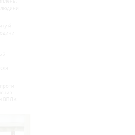
еплень,
и людини
иту й
години
кий
ісля
 проти
яснив
и ВПЛ є