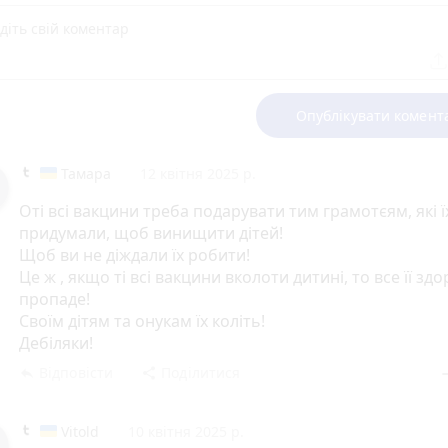
Опублікувати комент
Тамара
12 квітня 2025 р.
Оті всі вакцини треба подарувати тим грамотєям, які ї
придумали, щоб винищити дітей!
Щоб ви не діждали їх робити!
Це ж , якщо ті всі вакцини вколоти дитині, то все її здо
пропаде!
Своїм дітям та онукам їх коліть!
Дебіляки!
Відповісти
Поділитися
reply
share
rem
Vitold
10 квітня 2025 р.