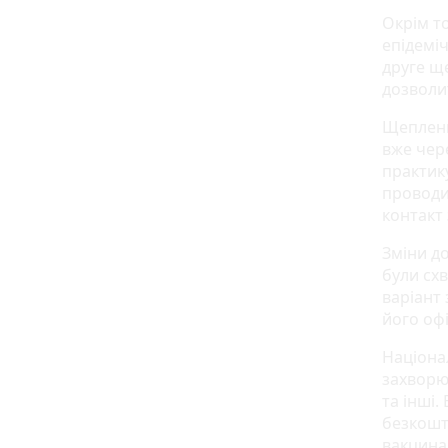
Окрім то
епідемі
друге ще
дозволи
Щепленн
вже чере
практику
проводи
контакт
Зміни д
були сх
варіант 
його офі
Націона
захворюв
та інші.
безкошт
вакцинац