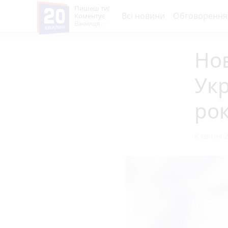
Пишеш ти!
Всі новини
Обговорення
Коментує
Вінниця
Но
Укр
ро
8 квітня 