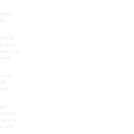
,
лами,
що
робити
, як це
яців буде
тній
ння і
ній
ться
них
омієліт
аватися
и курс