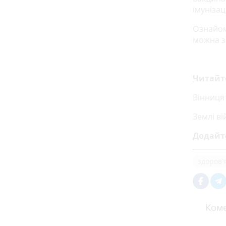
імунізаці
Ознайом
можна 
Читайт
Вінниця
Землі в
Додайт
здоров'
Коме