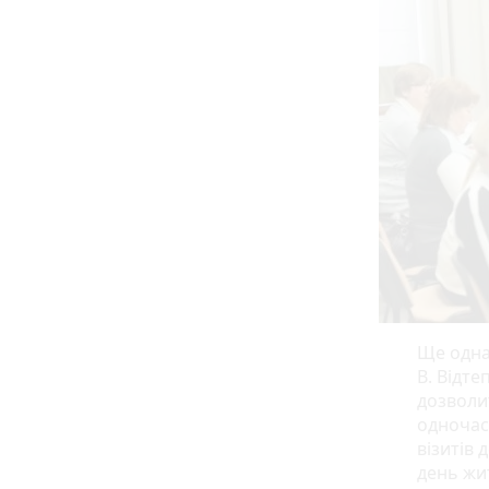
Ще одна
B. Відте
дозволи
одночасн
візитів 
день жит