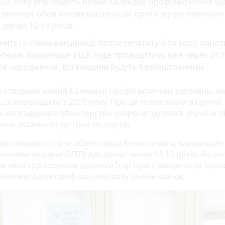
2026 року впровадять новий Календар профілактичних щ
включає обов'язкову вакцинацію проти вірусу папілом
 дівчат 12-13 років.
ниться схема вакцинації проти гепатиту B та кору, парот
снухи. Вакцинація БЦЖ буде проводитись вже через 24 
ля народження. Всі вакцини будуть безкоштовними.
ні створили новий Календар профілактичних щеплень, я
ься впровадити з 2026 року. Про це
повідомили
в Центрі
ького здоров’я Міністерства охорони здоров’я України п
ня останньої зустрічі експертів.
ю новацією стане обов'язкова безкоштовна вакцинація
апіломи людини (ВПЛ) для дівчат віком 12-13 років. Як по
к міністра охорони здоров’я Ігор Кузін, вакцинація прот
ним методом профілактики раку шийки матки.