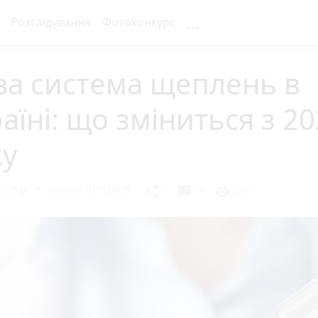
...
Розслідування
Фотоконкурс
ва система щеплень в
аїні: що зміниться з 2
ку
2025 р.
Альона ЧЕРНІЮК
chat_bubble
share
visibility
1
71
1685