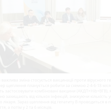
 важлива зміна стосується вакцинації проти вірусного г
пер щеплення планується робити за схемою 2-4-6-18 міся
ть застосовувати комбіновані вакцини (АКДП+Hib+ВГB), я
о захищають від кількох інфекцій, знижуючи кількість у
до лікаря. Зараз щеплення від гепатиту B проводиться в
тя, а потім у 2 та 6 місяців.