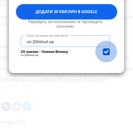
ї.
ДОДАТИ 20 ХВИЛИН В GOOGLE
итися з Національним календарем профілактичних ще
за цим
посиланням
.
е також:
 прощається з Героєм: загинув 34-річний Олег Хоменко
ійськових на 2,6 мільйона гривень повертаються державі
е 20 хвилин до вибраних джерел у
Google
я
нтарі (71)