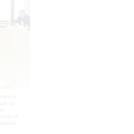
епатиту
ців. Це
кі
колів та
 перший