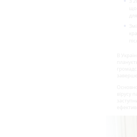
З 
що 
для
Змі
кра
піс
В Украї
плануєт
громадс
завершен
Основно
вірусу п
заступни
ефектив