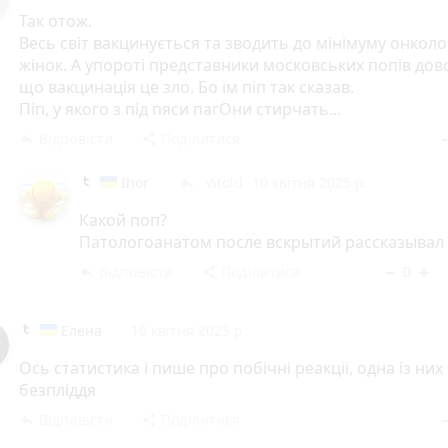
Так отож.
Весь світ вакцинується та зводить до мінімуму онколо
жінок. А упороті представники московських попів дов
що вакцинація це зло. Бо їм піп так сказав.
Піп, у якого з під пяси пагОни стирчать...
Відповісти
Поділитися
reply
share
rem
Ihor
Vitold
10 квітня 2025 р.
reply
Какой поп?
Патологоанатом после вскрытий рассказывал
Відповісти
Поділитися
0
reply
share
remove
add
Елена
10 квітня 2025 р.
Ось статистика і пише про побічні реакції, одна із них
безпліддя
Відповісти
Поділитися
reply
share
rem