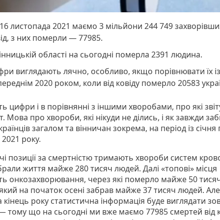
16 листопада 2021 маємо 3 мільйони 244 749 захворівши
ід, з них померли — 77985.
інницькій області на сьогодні померла 2391 людина.
ри виглядають лячно, особливо, якщо порівнювати їх і
ереднім 2020 роком, коли від ковіду померло 20583 укра
ь цифри і в порівнянні з іншими хворобами, про які звіт
. Мова про хвороби, які нікуди не ділись, і як завжди з
країнців загалом та вінничан зокрема, на період із січня
 2021 року.
чі позиції за смертністю тримають хвороби систем крово
брали життя майже 280 тисяч людей. Далі «топові» місця
ть онкозахворювання, через які померло майже 50 тисяч
 який на початок осені забрав майже 37 тисяч людей. Але
а кінець року статистична інформація буде виглядати зо
— тому що на сьогодні ми вже маємо 77985 смертей від к