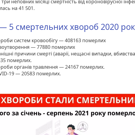
 три неповних місяці смертність від короновірусної інфек
ась на 41 501.
— 5 смертельних хвороб 2020 рок
ороби систем кровообігу — 408163 померлих
воутворення — 77880 померлих
нішні причини смерті (аварії, нещасні випадки, вбивств
635 померлих.
ороби органів травлення — 24167 померлих.
VID-19 — 20583 померлих.