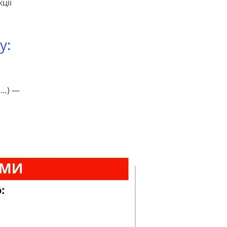
ції
у:
а…) —