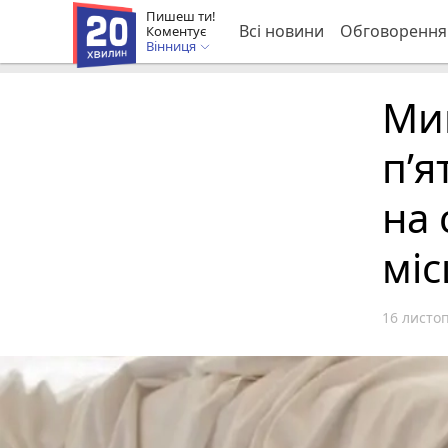
Пишеш ти!
Всі новини
Обговорення
Коментує
Вінниця
Мин
п’я
на 
міс
16 листоп