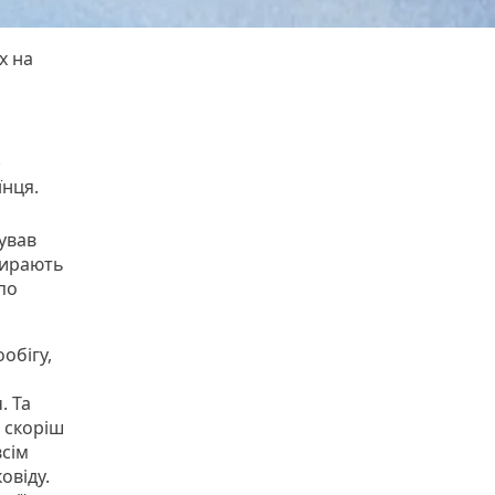
х на
з
їнця.
ував
абирають
 по
обігу,
. Та
 скоріш
всім
овіду.