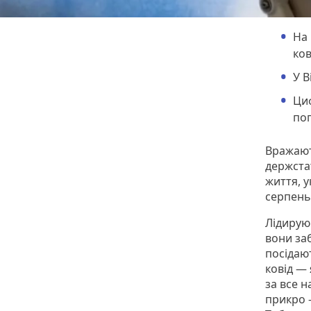
На 
ков
У В
Циф
поп
Вражают
держстат
життя, у
серпень
Лідирую
вони за
посідаю
ковід —
за все н
прикро 