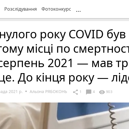
...
Розслідування
Фотоконкурс
улого року COVID був
тому місці по смертност
серпень 2021 — мав тр
це. До кінця року — лі
ада 2021 р.
Альона РЯБОКОНЬ
chat_bubble
share
visibility
1
4
903