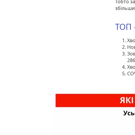
Тобто за
збільшил
ТОП 
Хв
Но
Зов
28
Хв
CO