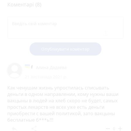
Коментарі (8)
Опублікувати коментар
Алина Дадаева
21 листопада 2021 р.
Как ченушам жизнь упростилась списывать
деньги в одном направлении, кому нужны ваши
вакцыны в людей на хлеб скоро не будет, самых
простых лекарств не всех уже есть деньги
приобрести с вашей политикой, зато вакцыны
бесплатные б***ь!!!
reply
share
remove
add
0