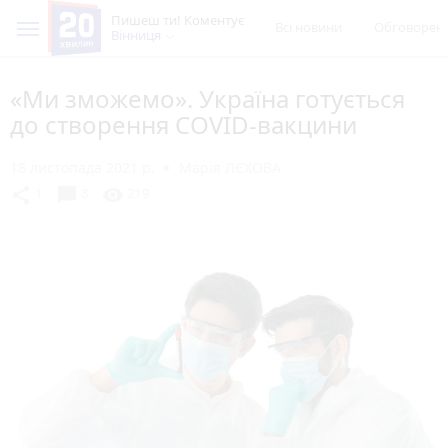
Пишеш ти! Коментує
Всі новини
Обговорен
Вінниця
«Ми зможемо». Україна готується
до створення COVID-вакцини
18 листопада 2021 р.
Марія ЛЄХОВА
chat_bubble
share
visibility
1
8
219