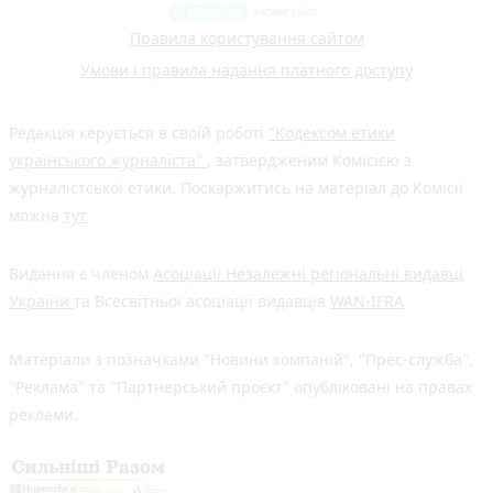
Правила користування сайтом
Умови і правила надання платного доступу
Редакція керується в своїй роботі
"Кодексом етики
українського журналіста"
, затвердженим Комісією з
журналістської етики. Поскаржитись на матеріал до Комісії
можна
тут
Видання є членом
Асоціації Незалежні регіональні видавці
України
та Всесвітньої асоціації видавців
WAN-IFRA
Матеріали з позначками "Новини компаній", "Прес-служба",
"Реклама" та "Партнерський проєкт" опубліковані на правах
реклами.