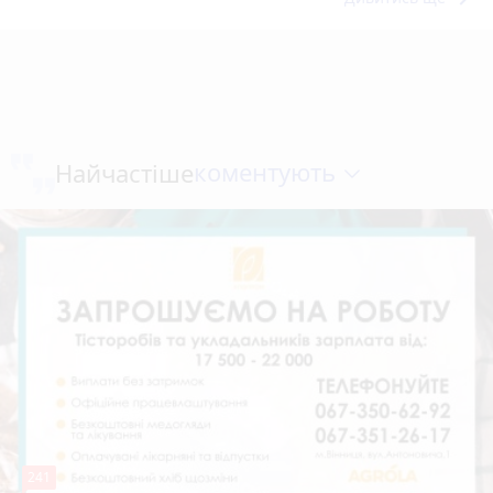
коментують
Найчастіше
241