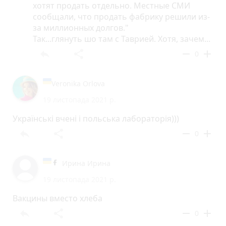
хотят продать отдельно. Местные СМИ
сообщали, что продать фабрику решили из-
за миллионных долгов."
Так...глянуть шо там с Таврией. Хотя, зачем...
reply
share
remove
add
0
Veronika Orlova
19 листопада 2021 р.
Українські вчені і польська лабораторія)))
reply
share
remove
add
0
Ирина Ирина
19 листопада 2021 р.
Вакцины вместо хлеба
reply
share
remove
add
0