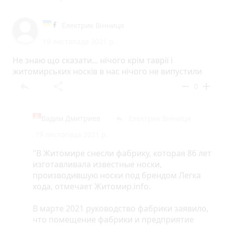
Електрик Вінниця
19 листопада 2021 р.
Не знаю що сказати... нічого крім таврії і
житомирських носків в нас нічого не випустили
reply
share
remove
add
0
Вадим Дмитриев
Електрик Вінниця
reply
19 листопада 2021 р.
"В Житомире снесли фабрику, которая 86 лет
изготавливала известные носки,
производившую носки под брендом Легка
хода, отмечает Житомир.info.
В марте 2021 руководство фабрики заявило,
что помещение фабрики и предприятие