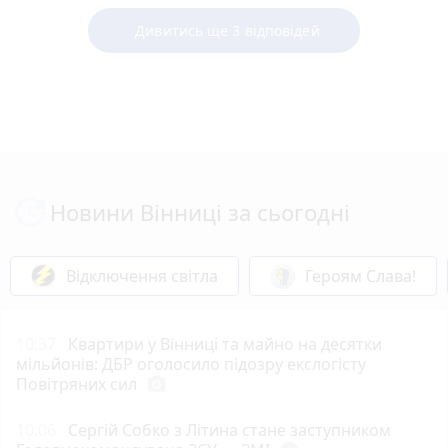
Дивитись ще 3 відповідей
Новини Вінниці за сьогодні
Відключення світла
Героям Слава!
10:37
Квартири у Вінниці та майно на десятки
мільйонів: ДБР оголосило підозру екслогісту
Повітряних сил
photo_camera
10:06
Сергій Собко з Літина стане заступником