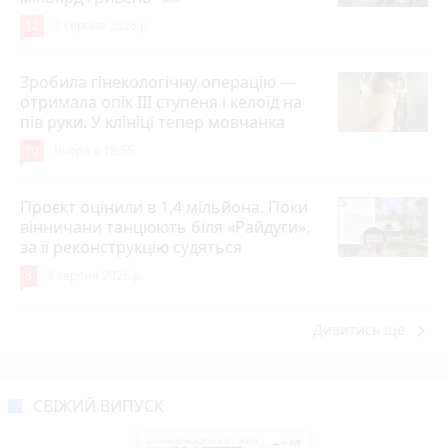
12
3 серпня 2026 р.
Зробила гінекологічну операцію —
отримала опік ІІІ ступеня і келоїд на
пів руки. У клініці тепер мовчанка
10
Вчора о 18:55
Проєкт оцінили в 1,4 мільйона. Поки
вінничани танцюють біля «Райдуги»,
за її реконструкцію судяться
8
3 серпня 2026 р.
keyboard_arrow_right
Дивитись ще
СВІЖИЙ ВИПУСК