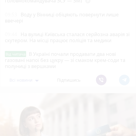
Головнокомандувача ЗСУ — ЗМІ
play_circle_filled
09:53
Воду у Вінниці обіцяють повернути лише
ввечері
09:44
На вулиці Київська сталася серйозна аварія зі
скутером. На місці працює поліція та медики
В Україні почали продавати два нові
Від читача
газовані напої без цукру — зі смаком крем-соди та
полуниці з вершками
Всі новини
Підпишись