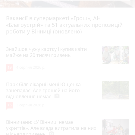
Вакансії в супермаркеті «Грош», АН
4 серпня 2026 р.
«Благоустрій» та 51 актуальних пропозицій
роботи у Вінниці (оновлено)
Знайшов чужу картку і купив квіти
майже на 20 тисяч гривень
19
4 серпня 2026 р.
Парк біля лікарні імені Ющенка
занепадає. Але грошей на його
відновлення немає
photo_camera
15
3 серпня 2026 р.
Вінничани: «У Вінниці немає
укриттів». Але влада витратила на них
мільярд гривень
photo_camera