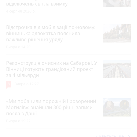
відключень світла взимку
4 серпня 2026 р.
Відстрочка від мобілізації по-новому:
вінницька адвокатка пояснила
важливе рішення уряду
Вчора о 14:20
Реконструкція очисних на Сабарові. У
Вінниці готують грандіозний проєкт
за 4 мільярди
8
Вчора о 12:27
«Ми побачили порожній і розорений
Могилів»: знайшли 300-річні записи
посла з Данії
Вчора о 19:22
keyboard_arrow_right
Дивитись ще