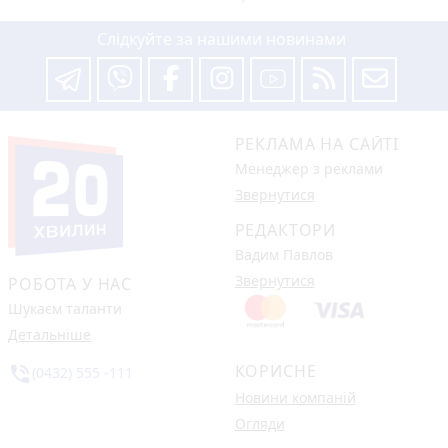
Слідкуйте за нашими новинами
РЕКЛАМА НА САЙТІ
Менеджер з реклами
Звернутися
РЕДАКТОРИ
Вадим Павлов
Звернутися
РОБОТА У НАС
Шукаєм таланти
Детальніше
КОРИСНЕ
phone_in_talk
(0432) 555 -111
Новини компаній
Огляди