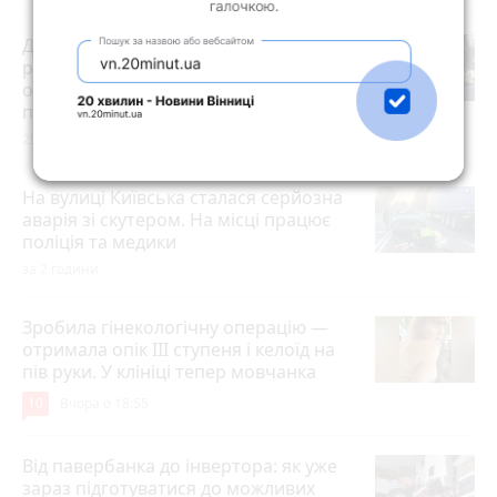
Допоможуть у тяжку хвилину:
ритуальні послуги та товари, кафе та
обіди на замовлення (партнерський
проєкт)
25 червня 2026 р.
На вулиці Київська сталася серйозна
аварія зі скутером. На місці працює
поліція та медики
за 2 години
Зробила гінекологічну операцію —
отримала опік ІІІ ступеня і келоїд на
пів руки. У клініці тепер мовчанка
10
Вчора о 18:55
Від павербанка до інвертора: як уже
зараз підготуватися до можливих