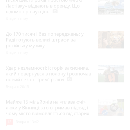
Ластівку» віддають в оренду. Що
відомо про аукціон
photo_camera
6 годин тому
До 170 тисяч і без попереджень: у
Раді готують великі штрафи за
російську музику
6 годин тому
Удар незламності: історія захисника,
який повернувся з полону і розпочав
новий сезон Прем’єр-ліги
photo_camera
Вчора о 20:15
Майже 15 мільйонів на «плаваючі»
люки у Вінниці: хто отримав підряд і
чому місто відмовляється від старих
12
Вчора о 13:42