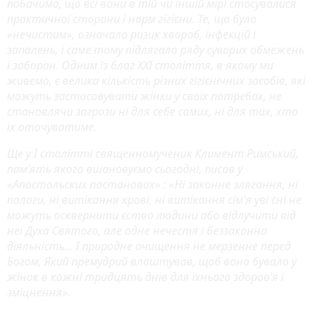
побачимо, що всі вони в тій чи іншій мірі стосувалися
практичної сторони і норм гігієни. Те, що було
«нечистим», означало ризик хвороб, інфекцій і
запалень, і саме тому підлягало ряду суворих обмежень
і заборон. Одним із благ ХХІ століття, в якому ми
живемо, є велика кількість різних гігієнічних засобів, які
можуть застосовувати жінки у своїх потребах, не
становлячи загрози ні для себе самих, ні для тих, хто
їх оточуватиме.
Ще у І столітті священномученик Климент Римський,
пам’ять якого вшановуємо сьогодні, писав у
«Апостольских постановах» : «Ні законне злягання, ні
пологи, ні витікання крові, ні витікання сім’я уві сні не
можуть осквернити єство людини або відлучити від
неї Духа Святого, але одне нечестя і беззаконна
діяльність… І природне очищення не мерзенне перед
Богом, Який премудрий влаштував, щоб воно бувало у
жінок в кожні тридцять днів для їхнього здоров’я і
зміцнення».