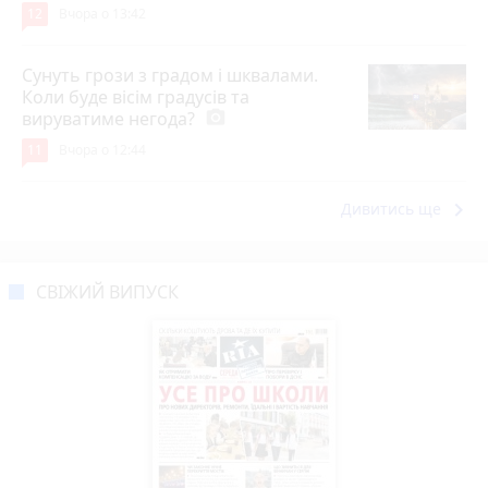
12
Вчора о 13:42
Сунуть грози з градом і шквалами.
Коли буде вісім градусів та
вируватиме негода?
photo_camera
11
Вчора о 12:44
keyboard_arrow_right
Дивитись ще
СВІЖИЙ ВИПУСК