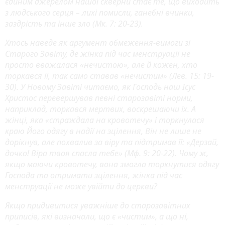
єдиним джерелом нашої скверни стає те, що виходить
з людського серця – лихі помисли, ганебні вчинки,
заздрість та інше зло (Мк. 7: 20-23).
Хтось наведе як аргумент обмеження-вимоги зі
Старого Завіту, де жінка під час менструації не
просто вважалася «нечистою», але й кожен, хто
торкався її, так само ставав «нечистим» (Лев. 15: 19-
30). У Новому Завіті читаємо, як Господь наш Ісус
Христос перевершував певні старозавіті норми,
наприклад, торкався мертвих, воскрешаючи їх. А
жінці, яка «страждала на кровотечу» і торкнулася
краю Його одягу в надії на зцілення, Він не лише не
дорікнув, але похвалив за віру та підтримав її: «Дерзай,
дочко! Віра твоя спасла тебе» (Мф. 9: 20-22). Чому ж,
якщо маючи кровотечу, вона змогла торкнутися одягу
Господа та отримати зцілення, жінка під час
менструації не може увійти до церкви?
Якщо придивитися уважніше до старозавітних
приписів, які визначали, що є «чистим», а що ні,