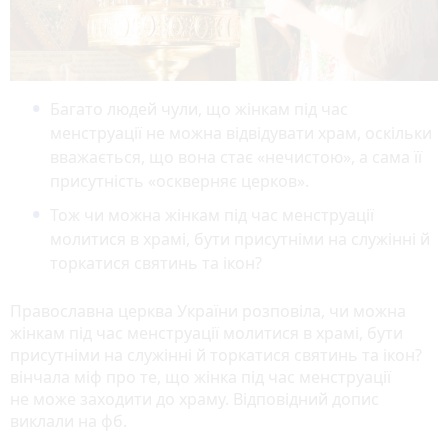
Багато людей чули, що жінкам під час
менструації не можна відвідувати храм, оскільки
вважається, що вона стає «нечистою», а сама її
присутність «оскверняє церков».
Тож чи можна жінкам під час менструації
молитися в храмі, бути присутніми на служінні й
торкатися святинь та ікон?
Православна церква України розповіла, чи можна
жінкам під час менструації молитися в храмі, бути
присутніми на служінні й торкатися святинь та ікон?
вінчала міф про те, що жінка під час менструації
не може заходити до храму. Відповідний допис
виклали на фб.