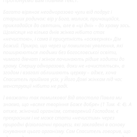
Пропонуємо вам повний текст:
Багато вірянок неодноразово чули від подруг і
старших родичок: вір у Бога, молися, причащайся,
прикладайся до святинь, але в «ці дні» – до храму зась.
Щомісяця на кілька днів жінка нібито стає
«нечистою», і сама її присутність «оскверняє» Дім
Божий. Прикро, що через ці помилкові уявлення, які
поширюються людьми без богословської освіти,
чимало дівчат і жінок починають рідше ходити до
храму. Спершу одноразово, доки не «очистяться», а
згодом і взагалі облишають церкву – адже, хоча
Спаситель приймав усіх, у Його Домі жінкам під час
менструації нібито не раді.
І вважати так помилково! Від апостола Павла ми
знаємо, що «всяке творiння Боже добре» (1 Тим. 4: 4). А
отже, жіночий організм, сотворений Господом, є
прекрасним і не може стати «нечистим» через
природні фізіологічні процеси, які закладені в основу
існування цього організму. Сам Спаситель говорив, що