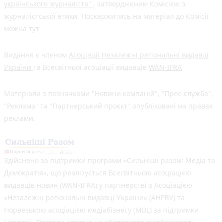
українського журналіста"
, затвердженим Комісією з
журналістської етики. Поскаржитись на матеріал до Комісії
можна
тут
Видання є членом
Асоціації Незалежні регіональні видавці
України
та Всесвітньої асоціації видавців
WAN-IFRA
Матеріали з позначками "Новини компаній", "Прес-служба",
"Реклама" та "Партнерський проєкт" опубліковані на правах
реклами.
Здійснено за підтримки програми «Сильніші разом: Медіа та
Демократія», що реалізується Всесвітньою асоціацією
видавців новин (WAN-IFRA) у партнерстві з Асоціацією
«Незалежні регіональні видавці України» (АНРВУ) та
Норвезькою асоціацією медіабізнесу (MBL) за підтримки