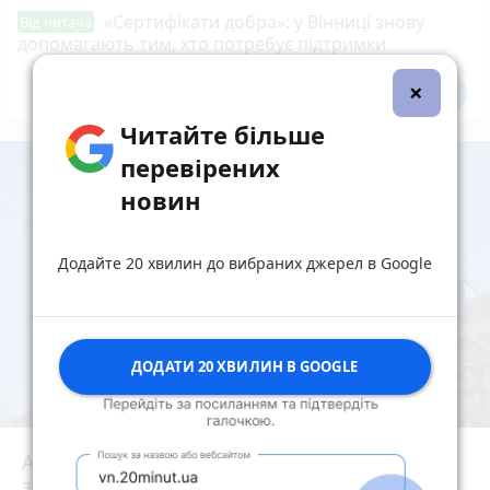
«Сертифікати добра»: у Вінниці знову
Від читача
допомагають тим, хто потребує підтримки
×
Всі новини
Підпишись
Читайте більше
перевірених
новин
Додайте 20 хвилин до вибраних джерел в Google
ДОДАТИ 20 ХВИЛИН В GOOGLE
АРМА шукала управителя, але «Bogun City»
знову будують. Як це стало можливим?
play_circle_filled