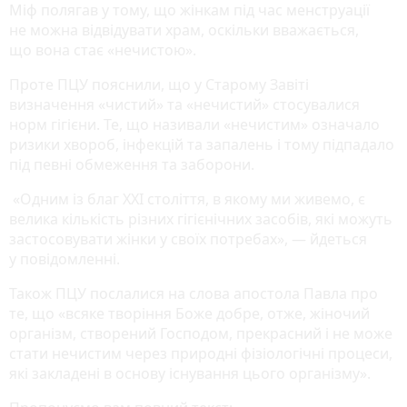
Міф полягав у тому, що жінкам під час менструації
не можна відвідувати храм, оскільки вважається,
що вона стає «нечистою».
Проте ПЦУ пояснили, що у Старому Завіті
визначення «чистий» та «нечистий» стосувалися
норм гігієни. Те, що називали «нечистим» означало
ризики хвороб, інфекцій та запалень і тому підпадало
під певні обмеження та заборони.
«Одним із благ ХХІ століття, в якому ми живемо, є
велика кількість різних гігієнічних засобів, які можуть
застосовувати жінки у своїх потребах», — йдеться
у повідомленні.
Також ПЦУ послалися на слова апостола Павла про
те, що «всяке творіння Боже добре, отже, жіночий
організм, створений Господом, прекрасний і не може
стати нечистим через природні фізіологічні процеси,
які закладені в основу існування цього організму».