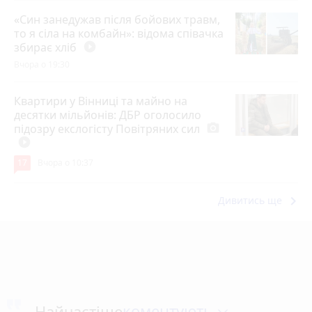
«Син занедужав після бойових травм,
то я сіла на комбайн»: відома співачка
збирає хліб
play_circle_filled
Вчора о 19:30
Квартири у Вінниці та майно на
десятки мільйонів: ДБР оголосило
підозру екслогісту Повітряних сил
photo_camera
play_circle_filled
17
Вчора о 10:37
keyboard_arrow_right
Дивитись ще
коментують
Найчастіше