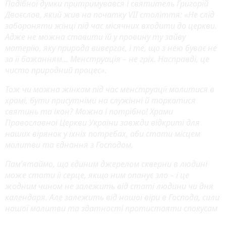
Подібної думки притримувався і святитель Григорій
Двоєслов, який жив на початку VII століття: «Не слід
забороняти жінці під час місячних входити до церкви.
Адже не можна ставити їй у провину ту зайву
матерію, яку природа вивергає, і те, що з нею буває не
за її бажанням… Менструація – не гріх. Насправді, це
чисто природний процес».
Тож чи можна жінкам під час менструації молитися в
храмі, бути присутніми на служінні й торкатися
святинь та ікон? Можна і потрібно! Храми
Православної Церкви України завжди відкриті для
наших вірянок у їхніх потребах, аби стати місцем
молитви та єднання з Господом.
Пам’ятаймо, що єдиним джерелом скверни в людині
може стати її серце, якщо ним опанує зло – і це
жодним чином не залежить від статі людини чи дня
календаря. Але залежить від нашої віри в Господа, сили
нашої молитви та здатності протистояти спокусам