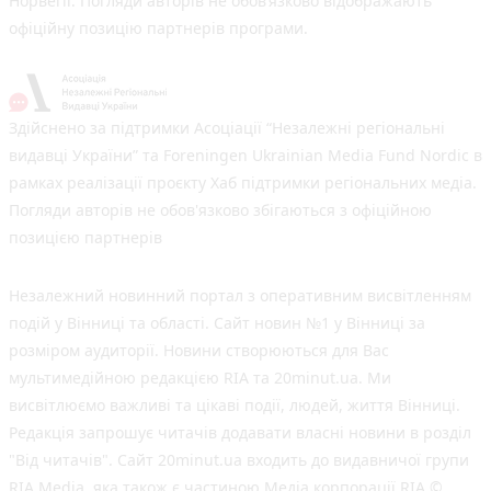
Норвегії. Погляди авторів не обов’язково відображають
офіційну позицію партнерів програми.
Здійснено за підтримки Асоціації “Незалежні регіональні
видавці України” та Foreningen Ukrainian Media Fund Nordic в
рамках реалізації проєкту Хаб підтримки регіональних медіа.
Погляди авторів не обов'язково збігаються з офіційною
позицією партнерів
Незалежний новинний портал з оперативним висвітленням
подій у Вінниці та області. Сайт новин №1 у Вінниці за
розміром аудиторії. Новини створюються для Вас
мультимедійною редакцією RIA та 20minut.ua. Ми
висвітлюємо важливі та цікаві події, людей, життя Вінниці.
Редакція запрошує читачів додавати власні новини в розділ
"Від читачів". Сайт 20minut.ua входить до видавничої групи
RIA Media, яка також є частиною Медіа корпорації RIA ©