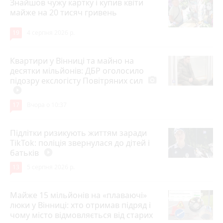
Знайшов чужу картку і купив квіти
майже на 20 тисяч гривень
19
4 серпня 2026 р.
Квартири у Вінниці та майно на
десятки мільйонів: ДБР оголосило
підозру екслогісту Повітряних сил
photo_camera
play_circle_filled
17
Вчора о 10:37
Підлітки ризикують життям заради
TikTok: поліція звернулася до дітей і
батьків
play_circle_filled
13
5 серпня 2026 р.
Майже 15 мільйонів на «плаваючі»
люки у Вінниці: хто отримав підряд і
чому місто відмовляється від старих