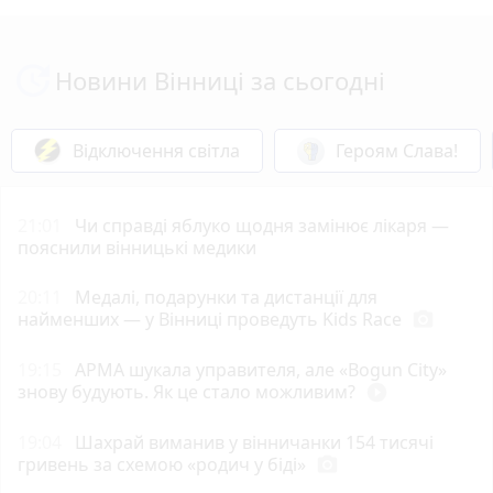
Новини Вінниці за сьогодні
Відключення світла
Героям Слава!
21:01
Чи справді яблуко щодня замінює лікаря —
пояснили вінницькі медики
20:11
Медалі, подарунки та дистанції для
найменших — у Вінниці проведуть Kids Race
photo_camera
19:15
АРМА шукала управителя, але «Bogun City»
знову будують. Як це стало можливим?
play_circle_filled
19:04
Шахрай виманив у вінничанки 154 тисячі
гривень за схемою «родич у біді»
photo_camera