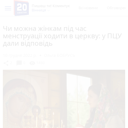
Пишеш ти! Коментує
Всі новини
Обговорен
Вінниця
Чи можна жінкам під час
менструації ходити в церкву: у ПЦУ
дали відповідь
10 грудня 2022 р.
Ольга БОБРУСЬ
chat_bubble
share
visibility
2
0
1460