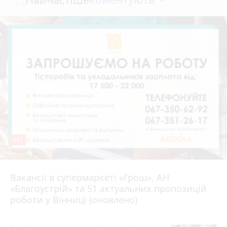
241
Вакансії в супермаркеті «Грош», АН
4 серпня 2026 р.
«Благоустрій» та 51 актуальних пропозицій
роботи у Вінниці (оновлено)