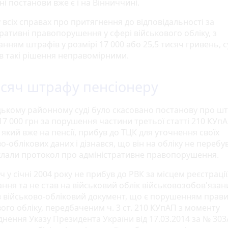
ні постанови вже є і на Вінниччині.
 всіх справах про притягнення до відповідальності за
ративні правопорушення у сфері військового обліку, з
нням штрафів у розмірі 17 000 або 25,5 тисяч гривень, с
в такі рішення неправомірними.
исяч штрафу пенсіонеру
цькому районному суді було скасовано постанову про ш
17 000 грн за порушення частини третьої статті 210 КУпА
 який вже на пенсії, прибув до ТЦК для уточнення своїх
о-облікових даних і дізнався, що він на обліку не перебув
клали протокол про адміністративне правопорушення.
 у січні 2004 року не прибув до РВК за місцем реєстрації
ня та не став на військовий облік військовозобов'язани
 військово-обліковий документ, що є порушенням прав
ого обліку, передбаченим ч. 3 ст. 210 КУпАП з моменту
нення Указу Президента України від 17.03.2014 за № 303