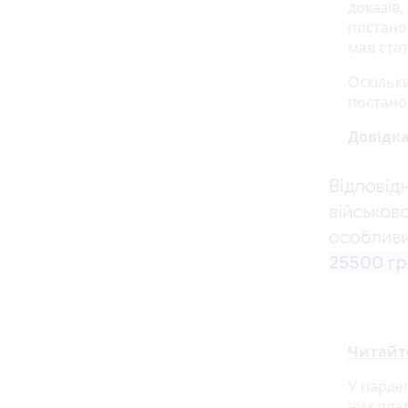
доказів,
постанов
мав стат
Оскільки
постано
Довідк
Читайт
У нардеп
них пла