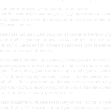
кий районний суд також задовольнив позов
возобов'язаного, якому, на
думку суду,
протиправно скла
л за адміністративне правопорушення та призначили ш
17 тисяч гривень.
зазначає, що ще у 2020 році, коли йому виповнилося 27 р
раничний вік для призовника, він мав обов'язок стати на
вий облік. Однак на той момент в законі не було визначе
виконання цього обов'язку.
о, чоловік розповів, що за день до складання протоколу 
 за місцем фактичного проживання він хотів оновити вій
 дані. Проте йому дали там витяг про необхідність з'явит
 11 липня 2024 року, коли він їхав до Піщанки для взяття
ий облік, його зупинили працівники Національної поліці
ому блокпосту. В нього не було при собі військово-облі
та, то через це склали адмінпротокол.
з законодавством, як зазначається у справі, чоловіка мал
и до ТЦК та СП. Доказів, що це було зроблено, не надали,