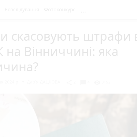
...
Розслідування
Фотоконкурс
и скасовують штрафи 
 на Вінниччині: яка
ичина?
я 2024 р.
Дар'я ДАЦКОВА
chat_bubble
share
visibility
2
4
3192