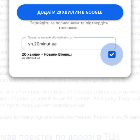
ов'язаний особисто з'явитися до військкомату за місцем
ДОДАТИ 20 ХВИЛИН В GOOGLE
ння для постановки на військовий облік військовозобов
начений обов'язок обвинувачений не виконав вчасно, о
рвня 2024 року не з'являвся до ТЦК чи військкомату. Так
 2017 року він фактично ніде не перебував на військово
На підставі цього було складено протокол», —
йдеться
у с
зів того, що військкомат у 2017 році вжив відповідних за
ття призовника на військовий облік, немає. Обвинуваче
вав, що у тому році звертався до військкомату, але там
відомили, що з ним зв'яжуться. Також не було підтверд
ідомляли про необхідність з'явитися до ТЦК та СП.
о, як і в попередній справі, постанова спирається на но
яка набрала чинності лише 19 травня 2024 року. Тому зд
дне правопорушення чоловік не міг.
цьому випадку суд скасував постанову. Рішення за 29 лип
мав повістку по дорозі в ТЦК