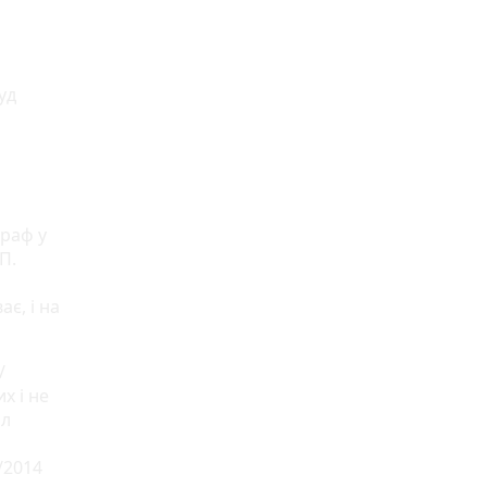
уд
траф у
П.
ає, і на
/
х і не
ил
/2014