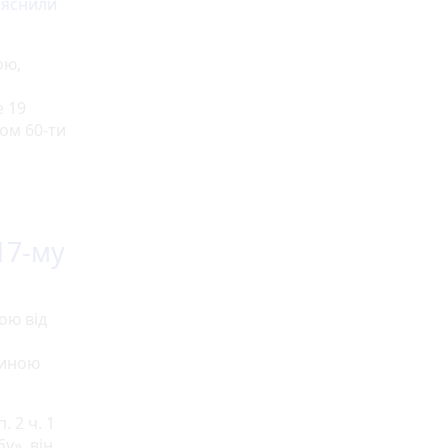
яснили
ою,
е 19
гом 60-ти
17-му
ою від
тиною
. 2 ч. 1
у», він