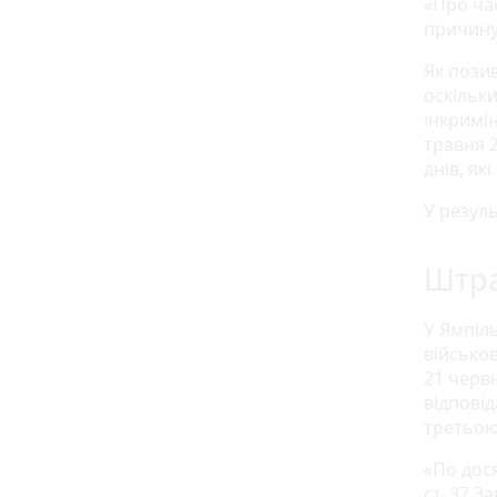
«Про час
причину
Як позив
оскільк
інкримін
травня 2
днів, як
У резуль
Штра
У Ямпіл
військо
21 черв
відпові
третьою 
«По дося
ст. 37 З