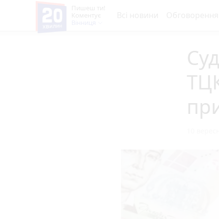
Пишеш ти!
Всі новини
Обговорення
Коментує
Вінниця
Суд
ТЦК
пр
10 вересн