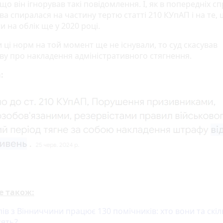
 що він ігнорував такі повідомлення. І, як в попередніх сп
а спиралася на частину тертю статті 210 КУпАП і на те, 
и на облік ще у 2020 році.
 ці норм на той момент ще не існували, то суд скасував
ву про накладення адміністративного стягнення.
а:
е також:
ів з Вінниччини працює 130 помічників: хто вони та скі
тять?