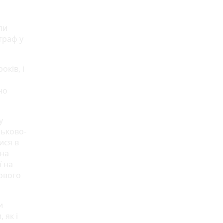
ли
траф у
оків, і
но
у
ськово-
ися в
 на
ї на
кового
и
 як і