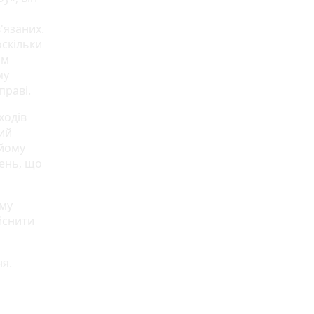
'язаних.
скільки
им
му
праві.
ходів
ний
 йому
жень, що
рму
ійснити
ня.