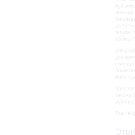
був зоб
прожива
Вищезаз
до 12 че
чином, з
обліку. 
Але дока
для взя
стверджу
лише по
його пов
Крім тог
закону, 
відпові
Тож і в 
Отри