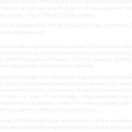
удовому реєстрі з’являється все більше справ про оска
токолів за порушення військового обліку, складених ТЦК
а штрафу — від 17 000 до 25 500 гривень.
ато військовозобов'язаних оскаржують такі постанови. 
шення приймає суд?
пня всі військовозобов'язані повинні були оновити свої 
Територіальних центрах комплектування та соціальної пі
ез ЦНАПи й додаток «Резерв+». Тим, хто цього не зробив
ють штрафи від 17 до 25,5 тисяч гривень.
даними
Опендатабот, українські суди розглянули щона
ви, у яких громадяни оскаржували штрафи від ТЦК з мом
ження нових норм з порушення правил військового облі
і з них — а саме, в 30-ти справах — суди ухвалили рішен
 позивачів і скасували штрафи. У чотирьох справах суди
ли громадянам і залишили штрафи в силі.
ином, у 88% випадків суди скасовували штрафи, накладен
іальними центрами комплектування та соціальної підтр