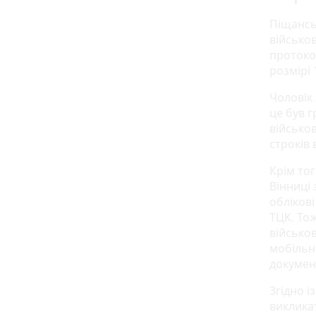
Піщансь
військо
протоко
розмірі 
Чоловік 
це був г
військо
строків 
Крім тог
Вінниці
облікові
ТЦК. Тож
військов
мобільн
докумен
Згідно і
викликат