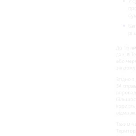
У с
про
Сум
Баг
рі
До 16 ли
дані в 
або чер
загрожу
Згідно з
34 спра
впровад
більшост
користь
відмови
Таким ч
Територ