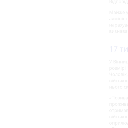
Відповід
Майже у
адмініст
нарахува
визнава
17 т
У Вінни
розмірі 
Чоловік,
військов
нього с
«Позивач
проживан
отримав
військов
оприлюд