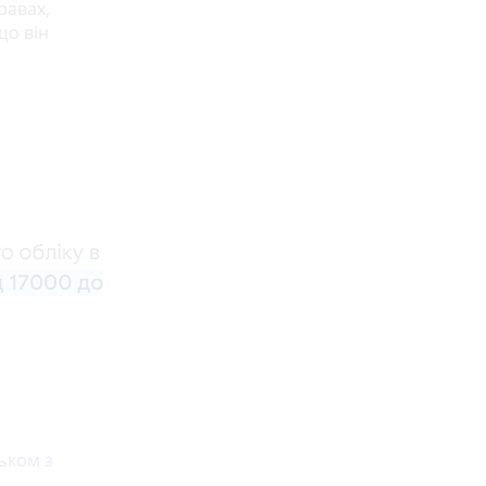
равах,
що він
льком з