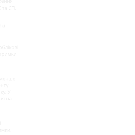
рження
 та СП.
Які
облікові
дтримки
,
йменше
енту
ку. У
ня на
і
имки.