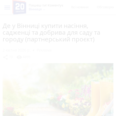
Пишеш ти! Коментує
Всі новини
Обговорен
Вінниця
Де у Вінниці купити насіння,
садженці та добрива для саду та
городу (партнерський проєкт)
2 квітня 2026 р.
Реклама
share
visibility
13
4699