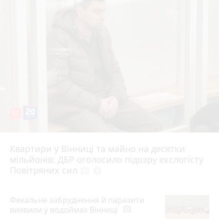
17
Квартири у Вінниці та майно на десятки
6 серпня 2026 р.
мільйонів: ДБР оголосило підозру екслогісту
Повітряних сил
photo_camera
play_circle_filled
Фекальне забруднення й паразити
виявили у водоймах Вінниці
photo_camera