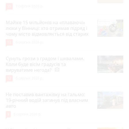
15
7 серпня 2026 р.
Майже 15 мільйонів на «плаваючі»
люки у Вінниці: хто отримав підряд і
чому місто відмовляється від старих
12
6 серпня 2026 р.
Сунуть грози з градом і шквалами.
Коли буде вісім градусів та
вируватиме негода?
photo_camera
12
6 серпня 2026 р.
Не поставив вантажівку на гальмо:
19-річний водій загинув під власним
авто
9
6 серпня 2026 р.