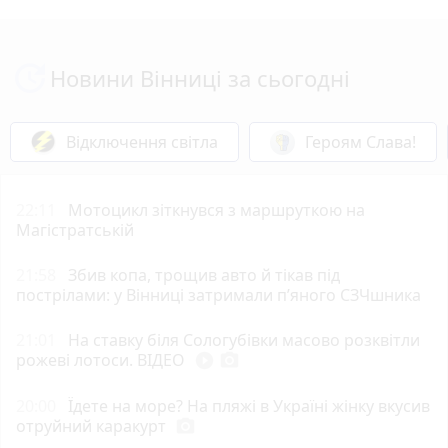
Новини Вінниці за сьогодні
Відключення світла
Героям Слава!
22:11
Мотоцикл зіткнувся з маршруткою на
Магістратській
21:58
Збив копа, трощив авто й тікав під
пострілами: у Вінниці затримали п’яного СЗЧшника
21:01
На ставку біля Сологубівки масово розквітли
рожеві лотоси. ВІДЕО
play_circle_filled
photo_camera
20:00
Їдете на море? На пляжі в Україні жінку вкусив
отруйний каракурт
photo_camera