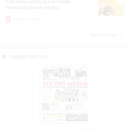
У Вінниці зафіксували новий
температурний рекорд
8
6 серпня 2026 р.
keyboard_arrow_right
Дивитись ще
СВІЖИЙ ВИПУСК