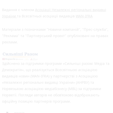
Видання є членом
Асоціації Незалежні регіональні видавці
України
та Всесвітньої асоціації видавців
WAN-IFRA
Матеріали з позначками "Новини компаній", "Прес-служба",
"Реклама" та "Партнерський проєкт" опубліковані на правах
реклами.
Здійснено за підтримки програми «Сильніші разом: Медіа та
Демократія», що реалізується Всесвітньою асоціацією
видавців новин (WAN-IFRA) у партнерстві з Асоціацією
«Незалежні регіональні видавці України» (АНРВУ) та
Норвезькою асоціацією медіабізнесу (MBL) за підтримки
Норвегії. Погляди авторів не обов’язково відображають
офіційну позицію партнерів програми.