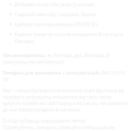
Добрива та засоби захисту рослин
Садовий інвентар, горщики, ґрунти
Цибулю сівок від компанії BROER B.V.
Газонні трави та насіння конюшини білої сорту
Рівандел
Ми знаходимось
: м. Вінниця, вул. Київська, 8
(центральний автовокзал)
Телефон для замовлень і консультацій:
068 350 54
02
Ми — ваша підтримка на кожному етапі від плану до
чудового результату, незалежно від того, чи ви
купуєте онлайн на сайті sad‑gorod.net.ua, чи завітаєте
до нас безпосередньо в магазині.
З «Сад та Город» вирощувати легко!
Підписуйтесь, заходьте, обирайте найкраще для