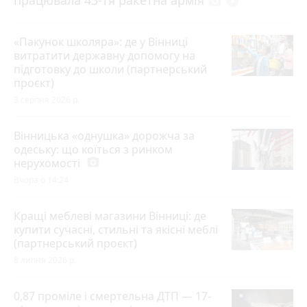
працювала 43-тя ракетна армія
photo_camera
play_circle_filled
«Пакунок школяра»: де у Вінниці
витратити державну допомогу на
підготовку до школи (партнерський
проєкт)
3 серпня 2026 р.
Вінницька «однушка» дорожча за
одеську: що коїться з ринком
нерухомості
photo_camera
Вчора о 14:24
Кращі меблеві магазини Вінниці: де
купити сучасні, стильні та якісні меблі
(партнерський проєкт)
8 липня 2026 р.
0,87 проміле і смертельна ДТП — 17-