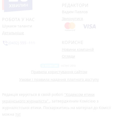
РЕДАКТОРИ
Вадим Павлов
Звернутися
РОБОТА У НАС
Шукаєм таланти
Детальніше
КОРИСНЕ
phone_in_talk
(0432) 555 -111
Новини компаній
Огляди
Правила користування сайтом
Умови і правила надання платного доступу
Редакція керується в своїй роботі
"Кодексом етики
українського журналіста"
, затвердженим Комісією з
журналістської етики. Поскаржитись на матеріал до Комісії
можна
тут