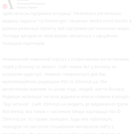
Здійснено за підтримки Асоціації “Незалежні регіональні
видавці України” та Foreningen Ukrainian Media Fund Nordic в
рамках реалізації проєкту Хаб підтримки регіональних медіа.
Погляди авторів не обов'язково збігаються з офіційною
позицією партнерів
Незалежний новинний портал з оперативним висвітленням
подій у Вінниці та області. Сайт новин №1 у Вінниці за
розміром аудиторії. Новини створюються для Вас
мультимедійною редакцією RIA та 20minut.ua. Ми
висвітлюємо важливі та цікаві події, людей, життя Вінниці.
Редакція запрошує читачів додавати власні новини в розділ
"Від читачів". Сайт 20minut.ua входить до видавничої групи
RIA Media, яка також є частиною Медіа корпорації RIA ©
20minut.ua. Усі права захищені. Будь-яка публiкацiя,
передрук чи наступне поширення матеріалів сайту у
друкованих або електронних засобах масової інформації