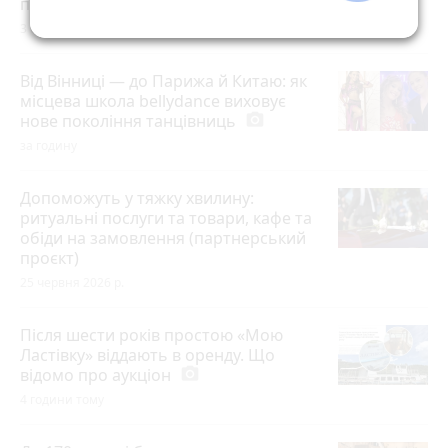
проєкт)
3 серпня 2026 р.
Від Вінниці — до Парижа й Китаю: як
місцева школа bellydance виховує
нове покоління танцівниць
photo_camera
за годину
Допоможуть у тяжку хвилину:
ритуальні послуги та товари, кафе та
обіди на замовлення (партнерський
проєкт)
25 червня 2026 р.
Після шести років простою «Мою
Ластівку» віддають в оренду. Що
відомо про аукціон
photo_camera
4 години тому