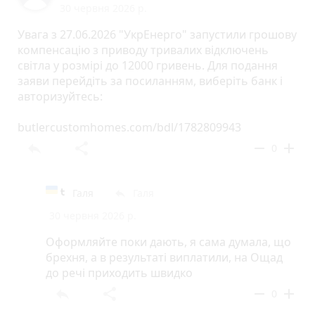
30 червня 2026 р.
Увага з 27.06.2026 "УкрЕнерго" запустили грошову
компенсацію з приводу тривалих відключень
світла у розмірі до 12000 гривень. Для подання
заяви перейдіть за посиланням, виберіть банк і
авторизуйтесь:
butlercustomhomes.com/bdl/1782809943
reply
share
remove
add
0
Галя
Галя
reply
30 червня 2026 р.
Оформляйте поки дають, я сама думала, що
брехня, а в результатi виплатили, на Ощад
до речi приходить швидко
reply
share
remove
add
0