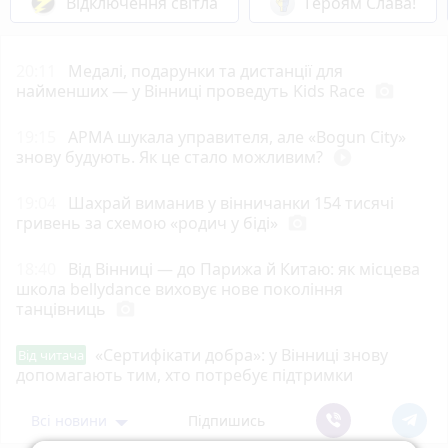
Відключення світла
Героям Слава!
20:11
Медалі, подарунки та дистанції для
найменших — у Вінниці проведуть Kids Race
photo_camera
19:15
АРМА шукала управителя, але «Bogun City»
знову будують. Як це стало можливим?
play_circle_filled
19:04
Шахрай виманив у вінничанки 154 тисячі
гривень за схемою «родич у біді»
photo_camera
18:40
Від Вінниці — до Парижа й Китаю: як місцева
школа bellydance виховує нове покоління
танцівниць
photo_camera
«Сертифікати добра»: у Вінниці знову
Від читача
допомагають тим, хто потребує підтримки
Всі новини
Підпишись