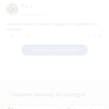
Я
30 червня 2026 р.
скажена бігаю по кімнаті від цього корейського
кролика
reply
share
remove
add
0
Дивитись ще 4 відповідей
Новини Вінниці за сьогодні