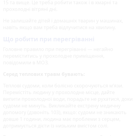
15 та вище. Це треба робити також і в хмарні та
прохолодні вітряні дні.
Не залишайте дітей і домашніх тварин у машинах,
навіть якщо вам треба відлучитися на хвилину.
Що робити при перегріванні
Головне правило при перегріванні — негайно
переміститись у прохолодне приміщення,
повідомили в МОЗ.
Серед теплових травм бувають:
Теплові судоми, коли болісно скорочуються м’язи.
Перемістіть людину у прохолодне місце, дайте
випити прохолодної води, порадьте не рухатися, доки
судоми не минуть. Викликайте екстрену медичну
допомогу (дзвоніть 103), якщо: судоми не зникають
довше 1 години, людина має проблеми з серцем,
дотримується дієти із низьким вмістом солі.