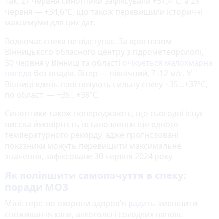
Так, 27 червня синоптики зафіксували +31,4°C, а 28
червня — +34,6°C, що також перевищили історичні
максимуми для цих дат.
Водночас спека не відступає. За прогнозом
Вінницького обласного центру з гідрометеорології,
30 червня у Вінниці та області
очікується малохмарна
погода
без опадів. Вітер — північний, 7–12 м/с. У
Вінниці вдень прогнозують сильну спеку +35…+37°C,
по області — +35…+38°C.
Синоптики також попереджають, що сьогодні існує
висока ймовірність встановлення ще одного
температурного рекорду, адже прогнозовані
показники можуть перевищити максимальне
значення, зафіксоване 30 червня 2024 року.
Як поліпшити самопочуття в спеку:
поради МОЗ
Міністерство охорони здоров'я
радить
зменшити
споживання кави, алкоголю і солодких напоїв.