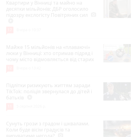
Квартири у Вінниці та майно на
десятки мільйонів: ДБР оголосило
підозру екслогісту Повітряних сил
photo_camera
play_circle_filled
17
Вчора о 10:37
Майже 15 мільйонів на «плаваючі»
люки у Вінниці: хто отримав підряд і
чому місто відмовляється від старих
12
Вчора о 13:42
Підлітки ризикують життям заради
TikTok: поліція звернулася до дітей і
батьків
play_circle_filled
11
5 серпня 2026 р.
Сунуть грози з градом і шквалами.
Коли буде вісім градусів та
вируватиме негода?
photo_camera