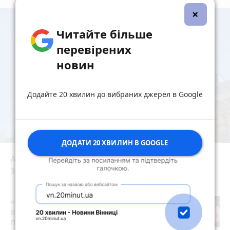
×
Читайте більше
перевірених
новин
Додайте 20 хвилин до вибраних джерел в Google
ДОДАТИ 20 ХВИЛИН В GOOGLE
АРМА шукала управителя, але «Bogun City»
знову будують. Як це стало можливим?
play_circle_filled
«Пакунок школяра»: де у Вінниці
витратити державну допомогу на
підготовку до школи (партнерський