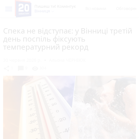
Пишеш ти! Коментує
Всі новини
Обговорен
Вінниця
Спека не відступає: у Вінниці третій
день поспіль фіксують
температурний рекорд
30 червня 2026 р.
Альона ЧЕРНІЮК
chat_bubble
share
visibility
1
9
304