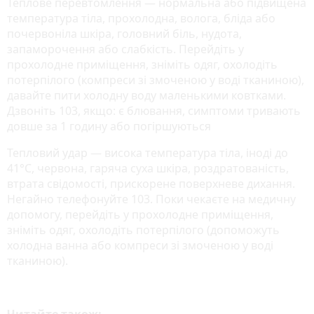
Теплове перевтомлення — нормальна або підвищена
температура тіла, прохолодна, волога, бліда або
почервоніла шкіра, головний біль, нудота,
запаморочення або слабкість. Перейдіть у
прохолодне приміщення, зніміть одяг, охолодіть
потерпілого (компреси зі змоченою у воді тканиною),
давайте пити холодну воду маленькими ковтками.
Дзвоніть 103, якщо: є блювання, симптоми тривають
довше за 1 годину або погіршуються
Тепловий удар — висока температура тіла, іноді до
41°С, червона, гаряча суха шкіра, роздратованість,
втрата свідомості, прискорене поверхневе дихання.
Негайно телефонуйте 103. Поки чекаєте на медичну
допомогу, перейдіть у прохолодне приміщення,
зніміть одяг, охолодіть потерпілого (допоможуть
холодна ванна або компреси зі змоченою у воді
тканиною).
Читайте також: