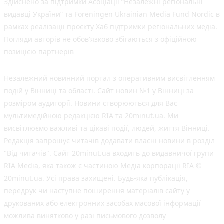
Здійснено за підтримки Асоціації “Незалежні регіональні
видавці України” та Foreningen Ukrainian Media Fund Nordic в
рамках реалізації проєкту Хаб підтримки регіональних медіа.
Погляди авторів не обов'язково збігаються з офіційною
позицією партнерів
Незалежний новинний портал з оперативним висвітленням
подій у Вінниці та області. Сайт новин №1 у Вінниці за
розміром аудиторії. Новини створюються для Вас
мультимедійною редакцією RIA та 20minut.ua. Ми
висвітлюємо важливі та цікаві події, людей, життя Вінниці.
Редакція запрошує читачів додавати власні новини в розділ
"Від читачів". Сайт 20minut.ua входить до видавничої групи
RIA Media, яка також є частиною Медіа корпорації RIA ©
20minut.ua. Усі права захищені. Будь-яка публiкацiя,
передрук чи наступне поширення матеріалів сайту у
друкованих або електронних засобах масової інформації
можлива винятково у разі письмового дозволу