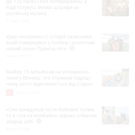
До 170 тисяч і без попереджень: у
Раді готують великі штрафи за
російську музику
5 годин тому
Удар незламності: історія захисника,
який повернувся з полону і розпочав
новий сезон Прем’єр-ліги
photo_camera
Вчора о 20:15
Майже 15 мільйонів на «плаваючі»
люки у Вінниці: хто отримав підряд і
чому місто відмовляється від старих
12
Вчора о 13:42
«Син занедужав після бойових травм,
то я сіла на комбайн»: відома співачка
збирає хліб
play_circle_filled
Вчора о 19:30