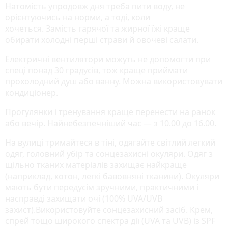
Натомість упродовж дня треба пити воду, не
орієнтуючись на норми, а тоді, коли
хочеться. Замість гарячої та жирної їжі краще
обирати холодні перші страви й овочеві салати.
Електричні вентилятори можуть не допомогти при
спеці понад 30 градусів, тож краще приймати
прохолодний душ або ванну. Можна використовувати
кондиціонер.
Прогулянки і тренування краще перенести на ранок
або вечір. Найнебезпечніший час — з 10.00 до 16.00.
На вулиці тримайтеся в тіні, одягайте світлий легкий
одяг, головний убір та сонцезахисні окуляри. Одяг з
щільно тканих матеріалів захищає найкраще
(наприклад, котон, легкі бавовняні тканини). Окуляри
мають бути передусім зручними, практичними і
насправді захищати очі (100% UVA/UVB
захист).Використовуйте сонцезахисний засіб. Крем,
спрей тощо широкого спектра дії (UVA та UVB) із SPF