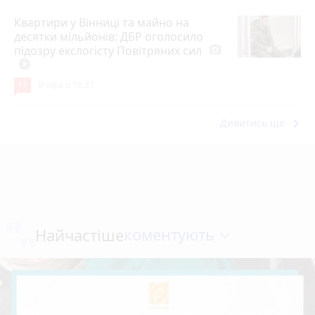
Квартири у Вінниці та майно на
десятки мільйонів: ДБР оголосило
підозру екслогісту Повітряних сил
photo_camera
play_circle_filled
17
Вчора о 10:37
keyboard_arrow_right
Дивитись ще
коментують
Найчастіше