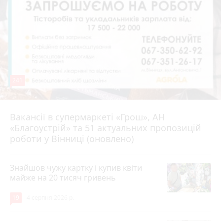
241
Вакансії в супермаркеті «Грош», АН
4 серпня 2026 р.
«Благоустрій» та 51 актуальних пропозицій
роботи у Вінниці (оновлено)
Знайшов чужу картку і купив квіти
майже на 20 тисяч гривень
19
4 серпня 2026 р.