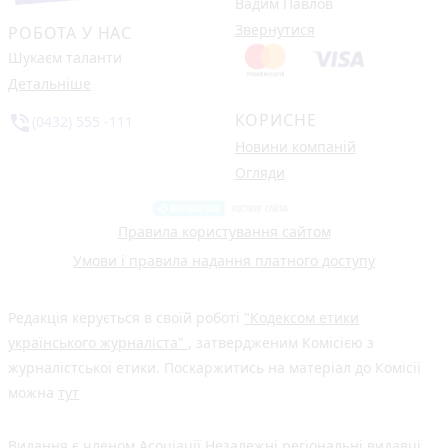
Вадим Павлов
Звернутися
РОБОТА У НАС
Шукаєм таланти
Детальніше
КОРИСНЕ
phone_in_talk
(0432) 555 -111
Новини компаній
Огляди
Правила користування сайтом
Умови і правила надання платного доступу
Редакція керується в своїй роботі
"Кодексом етики
українського журналіста"
, затвердженим Комісією з
журналістської етики. Поскаржитись на матеріал до Комісії
можна
тут
Видання є членом
Асоціації Незалежні регіональні видавці