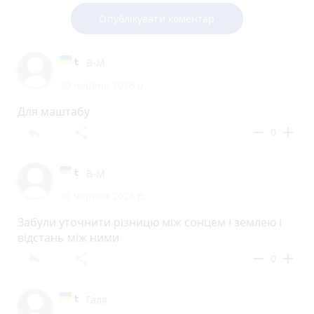
Опублікувати коментар
B-M
30 червня 2026 р.
Для маштабу
reply
share
remove
add
0
B-M
30 червня 2026 р.
Забули уточнити різницю між сонцем і землею і
відстань між ними
reply
share
remove
add
0
Галя