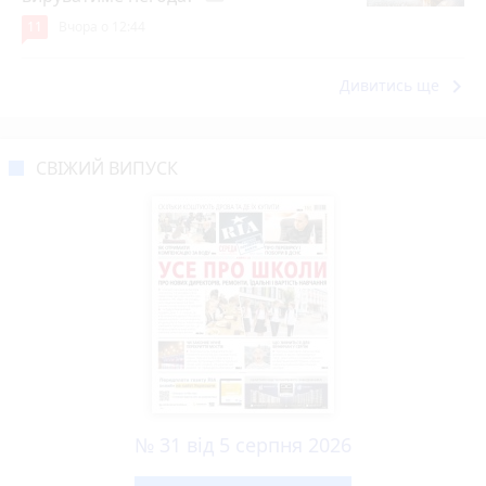
11
Вчора о 12:44
keyboard_arrow_right
Дивитись ще
СВІЖИЙ ВИПУСК
№ 31 від 5 серпня 2026